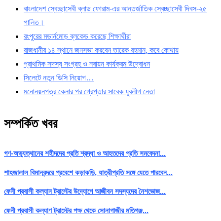
বাংলাদেশ স্বেচ্ছাসেবী ব্লাড ফোরাম-এর আন্তর্জাতিক স্বেচ্ছাসেবী দিবস-২৫
পালিত।
রংপুরের মডার্নমোড় ব্লকেড করেছে শিক্ষার্থীরা
রাজধানীর ১৪ স্থানে জনসভা করবেন তারেক রহমান, কবে কোথায়
প্রাথমিক সদস্য সংগ্রহ ও নবায়ন কার্যক্রম উদ্বোধন
সিলেটে নতুন ডিসি নিয়োগ…
মনোনয়নপত্র কেনার পর গ্রেপ্তার সাবেক যুবলীগ নেতা
সম্পর্কিত খবর
গণ-অভ্যুত্থানের শহীদদের প্রতি শ্রদ্ধা ও আহতদের প্রতি সমবেদনা...
শাহজালাল বিমানবন্দরে প্রবেশে কড়াকড়ি, যাত্রীপ্রতি সঙ্গে যেতে পারবেন...
ফেনী প্রবাসী কল্যান ট্রাস্টের উদ্যোগে আজীবন সদস্যদের নৈশভোজ...
ফেনী প্রবাসী কল্যাণ ট্রাস্টের পক্ষ থেকে সোনাগাজীর মতিগঞ্জ...