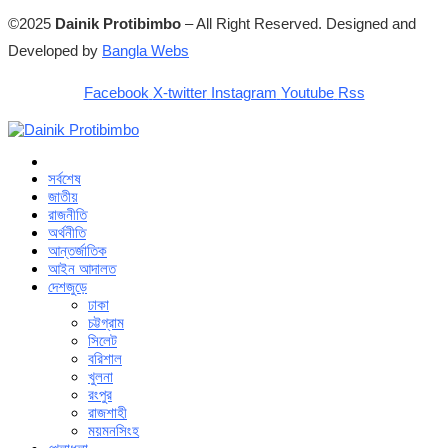
©2025
Dainik Protibimbo
– All Right Reserved. Designed and
Developed by
Bangla Webs
Facebook
X-twitter
Instagram
Youtube
Rss
সর্বশেষ
জাতীয়
রাজনীতি
অর্থনীতি
আন্তর্জাতিক
আইন আদালত
দেশজুড়ে
ঢাকা
চট্টগ্রাম
সিলেট
বরিশাল
খুলনা
রংপুর
রাজশাহী
ময়মনসিংহ