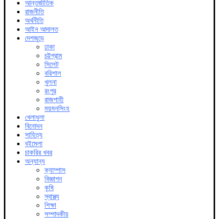
আন্তর্জাতিক
রাজনীতি
অর্থনীতি
আইন আদালত
দেশজুড়ে
ঢাকা
চট্টগ্রাম
সিলেট
বরিশাল
খুলনা
রংপুর
রাজশাহী
ময়মনসিংহ
খেলাধুলা
বিনোদন
সাহিত্য
বইমেলা
চাকরির খবর
অন্যান্য
ক্যাম্পাস
বিজ্ঞাপন
কৃষি
স্বাস্থ্য
শিক্ষা
সম্পাদকীয়