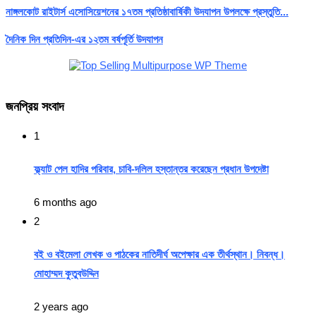
নাঙ্গলকোট রাইটার্স এসোসিয়েশনের ১৭তম প্রতিষ্ঠাবার্ষিকী উদযাপন উপলক্ষে প্রস্তুতি...
দৈনিক দিন প্রতিদিন-এর ১২তম বর্ষপূর্তি উদযাপন
জনপ্রিয় সংবাদ
1
ফ্ল্যাট পেল হাদির পরিবার, চাবি-দলিল হস্তান্তর করেছেন প্রধান উপদেষ্টা
6 months ago
2
বই ও বইমেলা লেখক ও পাঠকের নাতিদীর্ঘ অপেক্ষার এক তীর্থস্থান। নিবন্ধ।
মোহাম্মদ কুতুবউদ্দিন
2 years ago