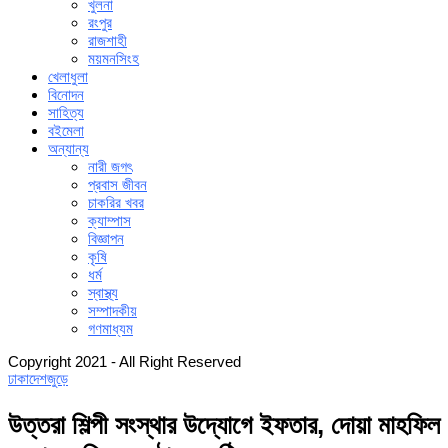
খুলনা
রংপুর
রাজশাহী
ময়মনসিংহ
খেলাধুলা
বিনোদন
সাহিত্য
বইমেলা
অন্যান্য
নারী জগৎ
প্রবাস জীবন
চাকরির খবর
ক্যাম্পাস
বিজ্ঞাপন
কৃষি
ধর্ম
স্বাস্থ্য
সম্পাদকীয়
গণমাধ্যম
Copyright 2021 - All Right Reserved
ঢাকা
দেশজুড়ে
উত্তরা শিল্পী সংস্থার উদ্যোগে ইফতার, দোয়া মাহফিল