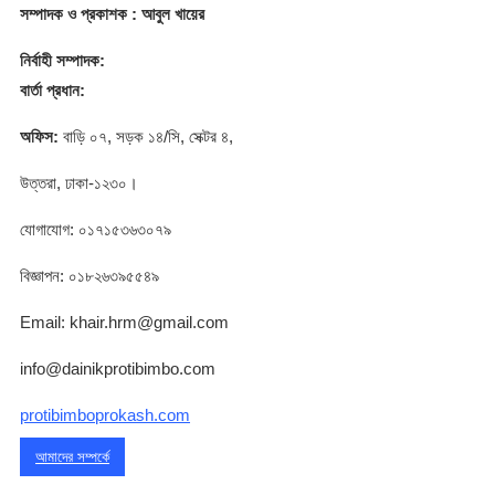
সম্পাদক
ও প্রকাশক
: আবুল খায়ের
নির্বাহী সম্পাদক:
বার্তা প্রধান:
অফিস:
বাড়ি ০৭, সড়ক ১৪/সি, সেক্টর ৪,
উত্তরা, ঢাকা-১২৩০।
যোগাযোগ: ০১৭১৫৩৬৩০৭৯
বিজ্ঞাপন: ০১৮২৬৩৯৫৫৪৯
Email: khair.hrm@gmail.com
info@dainikprotibimbo.com
protibimboprokash.com
আমাদের সম্পর্কে