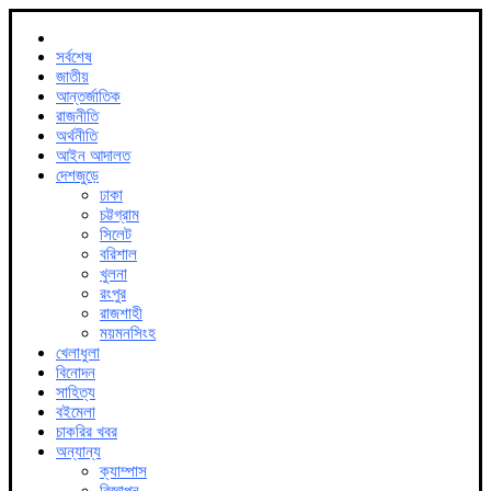
সর্বশেষ
জাতীয়
আন্তর্জাতিক
রাজনীতি
অর্থনীতি
আইন আদালত
দেশজুড়ে
ঢাকা
চট্টগ্রাম
সিলেট
বরিশাল
খুলনা
রংপুর
রাজশাহী
ময়মনসিংহ
খেলাধুলা
বিনোদন
সাহিত্য
বইমেলা
চাকরির খবর
অন্যান্য
ক্যাম্পাস
বিজ্ঞাপন