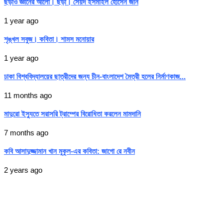
ছড়াও জ্ঞানের আলো। ছড়া। সৈয়দ ইসমাইল হোসেন জনি
1 year ago
শৃঙ্খল সবুজ। কবিতা। শামস মনোয়ার
1 year ago
ঢাকা বিশ্ববিদ্যালয়ের ছাত্রীদের জন্য চীন-বাংলাদেশ মৈত্রী হলের নির্মাণকাজ...
11 months ago
মাদুরো ইস্যুতে সরাসরি ট্রাম্পের বিরোধিতা করলেন মামদানি
7 months ago
কবি আসাদুজ্জামান খান মুকুল-এর কবিতা: জাগো রে নবীন
2 years ago