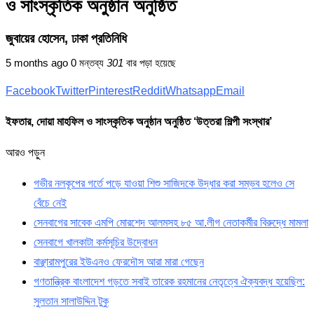
ও সাংস্কৃতিক অনুষ্ঠান অনুষ্ঠিত
জুবায়ের হোসেন, ঢাকা প্রতিনিধি
5 months ago
0 মন্তব্য
301
বার পড়া হয়েছে
Facebook
Twitter
Pinterest
Reddit
Whatsapp
Email
ইফতার, দোয়া মাহফিল ও সাংস্কৃতিক অনুষ্ঠান অনুষ্ঠিত ‘উত্তরা শিল্পী সংস্থার’
আরও পড়ুন
গভীর নলকূপের গর্তে পড়ে যাওয়া শিশু সাজিদকে উদ্ধার করা সম্ভব হলেও সে
বেঁচে নেই
সেনবাগের সাবেক এমপি মোরশেদ আলমসহ ৮৫ আ.লীগ নেতাকর্মীর বিরুদ্ধে মামলা
সেনবাগে খালকাটা কর্মসূচির উদ্বোধন
বাঞ্ছারামপুরের ইউএনও ফেরদৌস আরা মারা গেছেন
গণতান্ত্রিক বাংলাদেশ গড়তে সবাই তারেক রহমানের নেতৃত্বে ঐক্যবদ্ধ হয়েছিল:
সুলতান সালাউদ্দিন টুকু