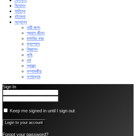
খেলাধুলা
বিনোদন
সাহিত্য
বইমেলা
অন্যান্য
নারী জগৎ
প্রবাস জীবন
চাকরির খবর
ক্যাম্পাস
বিজ্ঞাপন
কৃষি
ধর্ম
স্বাস্থ্য
সম্পাদকীয়
গণমাধ্যম
Sign In
Keep me signed in until I sign out
Forgot your password?