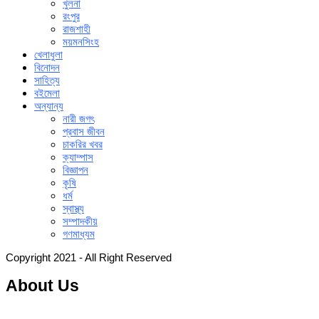
খুলনা
রংপুর
রাজশাহী
ময়মনসিংহ
খেলাধুলা
বিনোদন
সাহিত্য
বইমেলা
অন্যান্য
নারী জগৎ
প্রবাস জীবন
চাকরির খবর
ক্যাম্পাস
বিজ্ঞাপন
কৃষি
ধর্ম
স্বাস্থ্য
সম্পাদকীয়
গণমাধ্যম
Copyright 2021 - All Right Reserved
About Us