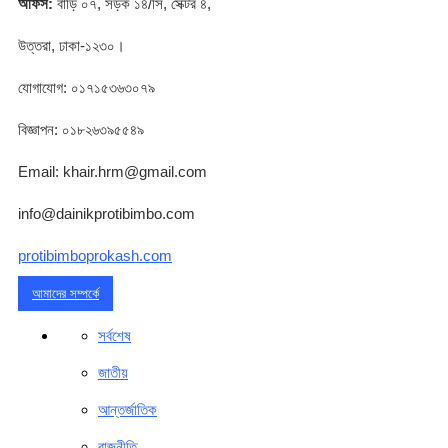
অফিস:
বাড়ি ০৭, সড়ক ১৪/সি, সেক্টর ৪,
উত্তরা, ঢাকা-১২৩০।
যোগাযোগ: ০১৭১৫৩৬৩০৭৯
বিজ্ঞাপন: ০১৮২৬৩৯৫৫৪৯
Email: khair.hrm@gmail.com
info@dainikprotibimbo.com
protibimboprokash.com
আমাদের সম্পর্কে
সর্বশেষ
জাতীয়
আন্তর্জাতিক
রাজনীতি