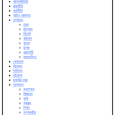
আন্তর্জাতিক
রাজনীতি
অর্থনীতি
আইন আদালত
দেশজুড়ে
ঢাকা
চট্টগ্রাম
সিলেট
বরিশাল
খুলনা
রংপুর
রাজশাহী
ময়মনসিংহ
খেলাধুলা
বিনোদন
সাহিত্য
বইমেলা
চাকরির খবর
অন্যান্য
ক্যাম্পাস
বিজ্ঞাপন
কৃষি
স্বাস্থ্য
শিক্ষা
সম্পাদকীয়