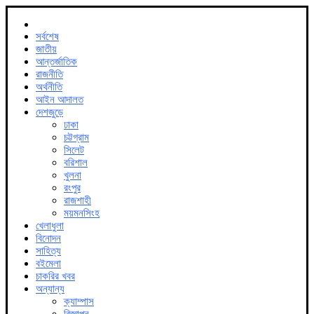
সর্বশেষ
জাতীয়
আন্তর্জাতিক
রাজনীতি
অর্থনীতি
আইন আদালত
দেশজুড়ে
ঢাকা
চট্টগ্রাম
সিলেট
বরিশাল
খুলনা
রংপুর
রাজশাহী
ময়মনসিংহ
খেলাধুলা
বিনোদন
সাহিত্য
বইমেলা
চাকরির খবর
অন্যান্য
ক্যাম্পাস
বিজ্ঞাপন