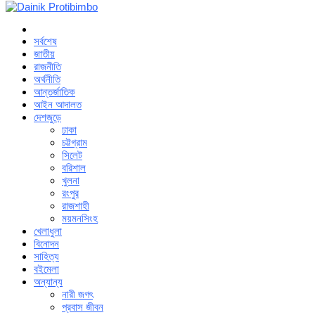
সর্বশেষ
জাতীয়
রাজনীতি
অর্থনীতি
আন্তর্জাতিক
আইন আদালত
দেশজুড়ে
ঢাকা
চট্টগ্রাম
সিলেট
বরিশাল
খুলনা
রংপুর
রাজশাহী
ময়মনসিংহ
খেলাধুলা
বিনোদন
সাহিত্য
বইমেলা
অন্যান্য
নারী জগৎ
প্রবাস জীবন