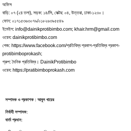
অফিস
বাড়ি: ০৭ (২য় তলা), সড়ক: ১৪/সি, সেক্টর: ০৪, উত্তরা, ঢাকা-১২৩০।
ফোন: ০১৭১৫৩৬৩০৭৯/০১৮২৬৩৯৫৫৪৯
ইমেইল: info@dainikprotibimbo.com; khair.hrm@gmail.com
ওয়েব: dainikprotibimbo.com
পেজ: https://www.facebook.com/প্রতিবিম্ব প্রকাশ-প্রতিবিম্ব প্রকাশ-
protibimboprokash;
গ্রুপ: দৈনিক প্রতিবিম্ব। DainikProtibimbo
ওয়েব: https://pratibimboprokash.com
সম্পাদক
ও প্রকাশক
: আবুল খায়ের
নির্বাহী সম্পাদক:
বার্তা প্রধান: