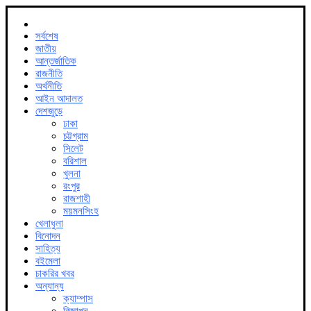
সর্বশেষ
জাতীয়
আন্তর্জাতিক
রাজনীতি
অর্থনীতি
আইন আদালত
দেশজুড়ে
ঢাকা
চট্টগ্রাম
সিলেট
বরিশাল
খুলনা
রংপুর
রাজশাহী
ময়মনসিংহ
খেলাধুলা
বিনোদন
সাহিত্য
বইমেলা
চাকরির খবর
অন্যান্য
ক্যাম্পাস
বিজ্ঞাপন