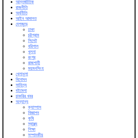
আন্তর্জাতিক
রাজনীতি
অর্থনীতি
আইন আদালত
দেশজুড়ে
ঢাকা
চট্টগ্রাম
সিলেট
বরিশাল
খুলনা
রংপুর
রাজশাহী
ময়মনসিংহ
খেলাধুলা
বিনোদন
সাহিত্য
বইমেলা
চাকরির খবর
অন্যান্য
ক্যাম্পাস
বিজ্ঞাপন
কৃষি
স্বাস্থ্য
শিক্ষা
সম্পাদকীয়