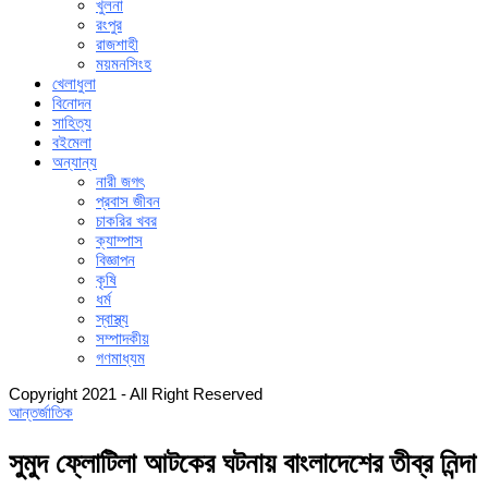
খুলনা
রংপুর
রাজশাহী
ময়মনসিংহ
খেলাধুলা
বিনোদন
সাহিত্য
বইমেলা
অন্যান্য
নারী জগৎ
প্রবাস জীবন
চাকরির খবর
ক্যাম্পাস
বিজ্ঞাপন
কৃষি
ধর্ম
স্বাস্থ্য
সম্পাদকীয়
গণমাধ্যম
Copyright 2021 - All Right Reserved
আন্তর্জাতিক
সুমুদ ফ্লোটিলা আটকের ঘটনায় বাংলাদেশের তীব্র নিন্দা