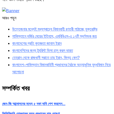
আরও পড়ুন
উত্তেজনার মধ্যেই মধ্যপ্রাচ্যে বিমানবাহী রণতরী পাঠাচ্ছে যুক্তরাষ্ট্র
পাকিস্তানে দর্জির মেয়ের ইতিহাস, এমবিবিএস-এ ১৭টি স্বর্ণপদক জয়
বাংলাদেশের প্রতি কৃতজ্ঞতা জানাল ইরান
বাংলাদেশিদের জন্য ট্যুরিস্ট ভিসা চালু করল ভারত
তেহরান থেকে রাজধানী সরাতে চায় ইরান, কিন্তু কেন?
বাংলাদেশ–পাকিস্তান বিমানবাহিনী প্রধানদের বৈঠকে অত্যাধুনিক যুদ্ধবিমান নিয়ে
আলোচনা
সম্পর্কিত খবর
জেন-জি আন্দোলনের মধ্যে ৫ দফা দাবি পেশ করলেন...
ফিলিস্তিনি যোদ্ধাদের নতুন প্রধানের নাম ঘোষণা…