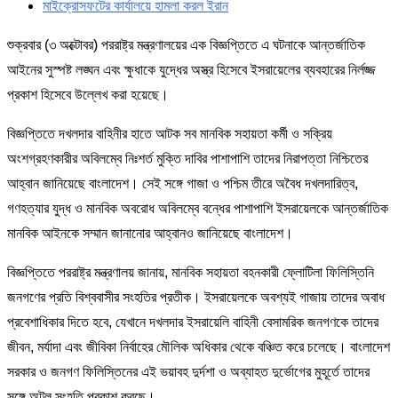
মাইক্রোসফটের কার্যালয়ে হামলা করল ইরান
শুক্রবার (৩ অক্টোবর) পররাষ্ট্র মন্ত্রণালয়ের এক বিজ্ঞপ্তিতে এ ঘটনাকে আন্তর্জাতিক
আইনের সুস্পষ্ট লঙ্ঘন এবং ক্ষুধাকে যুদ্ধের অস্ত্র হিসেবে ইসরায়েলের ব্যবহারের নির্লজ্জ
প্রকাশ হিসেবে উল্লেখ করা হয়েছে।
বিজ্ঞপ্তিতে দখলদার বাহিনীর হাতে আটক সব মানবিক সহায়তা কর্মী ও সক্রিয়
অংশগ্রহণকারীর অবিলম্বে নিঃশর্ত মুক্তি দাবির পাশাপাশি তাদের নিরাপত্তা নিশ্চিতের
আহ্বান জানিয়েছে বাংলাদেশ। সেই সঙ্গে গাজা ও পশ্চিম তীরে অবৈধ দখলদারিত্ব,
গণহত্যার যুদ্ধ ও মানবিক অবরোধ অবিলম্বে বন্ধের পাশাপাশি ইসরায়েলকে আন্তর্জাতিক
মানবিক আইনকে সম্মান জানানোর আহ্বানও জানিয়েছে বাংলাদেশ।
বিজ্ঞপ্তিতে পররাষ্ট্র মন্ত্রণালয় জানায়, মানবিক সহায়তা বহনকারী ফ্লোটিলা ফিলিস্তিনি
জনগণের প্রতি বিশ্ববাসীর সংহতির প্রতীক। ইসরায়েলকে অবশ্যই গাজায় তাদের অবাধ
প্রবেশাধিকার দিতে হবে, যেখানে দখলদার ইসরায়েলি বাহিনী বেসামরিক জনগণকে তাদের
জীবন, মর্যাদা এবং জীবিকা নির্বাহের মৌলিক অধিকার থেকে বঞ্চিত করে চলেছে। বাংলাদেশ
সরকার ও জনগণ ফিলিস্তিনের এই ভয়াবহ দুর্দশা ও অব্যাহত দুর্ভোগের মুহূর্তে তাদের
সঙ্গে অটল সংহতি প্রকাশ করছে।