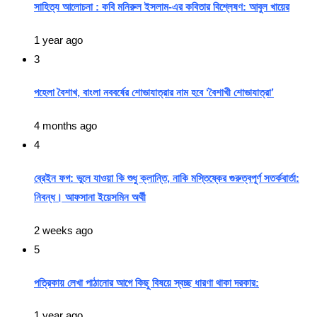
সাহিত্য আলোচনা : কবি মনিরুল ইসলাম-এর কবিতার বিশ্লেষণ: আবুল খায়ের
1 year ago
3
পহেলা বৈশাখ, বাংলা নববর্ষের শোভাযাত্রার নাম হবে ‘বৈশাখী শোভাযাত্রা’
4 months ago
4
ব্রেইন ফগ: ভুলে যাওয়া কি শুধু ক্লান্তি, নাকি মস্তিষ্কের গুরুত্বপূর্ণ সতর্কবার্তা:
নিবন্ধ। আফসানা ইয়েসমিন অর্থী
2 weeks ago
5
পত্রিকায় লেখা পাঠানোর আগে কিছু বিষয়ে স্বচ্ছ ধারণা থাকা দরকার:
1 year ago