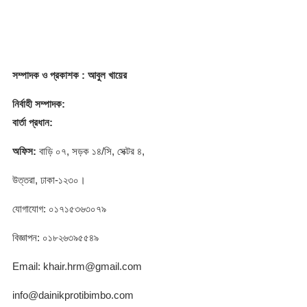
সম্পাদক
ও প্রকাশক
: আবুল খায়ের
নির্বাহী সম্পাদক:
বার্তা প্রধান:
অফিস:
বাড়ি ০৭, সড়ক ১৪/সি, সেক্টর ৪,
উত্তরা, ঢাকা-১২৩০।
যোগাযোগ: ০১৭১৫৩৬৩০৭৯
বিজ্ঞাপন: ০১৮২৬৩৯৫৫৪৯
Email: khair.hrm@gmail.com
info@dainikprotibimbo.com