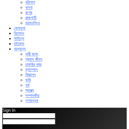
বরিশাল
খুলনা
রংপুর
রাজশাহী
ময়মনসিংহ
খেলাধুলা
বিনোদন
সাহিত্য
বইমেলা
অন্যান্য
নারী জগৎ
প্রবাস জীবন
চাকরির খবর
ক্যাম্পাস
বিজ্ঞাপন
কৃষি
ধর্ম
স্বাস্থ্য
সম্পাদকীয়
গণমাধ্যম
Sign In