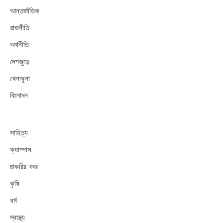
আন্তর্জাতিক
রাজনীতি
অর্থনীতি
দেশজুড়ে
খেলাধুলা
বিনোদন
সাহিত্য
ক্যাম্পাস
চাকরির খবর
কৃষি
ধর্ম
স্বাস্থ্য