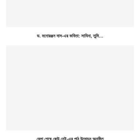
ড. মনোরঞ্জন দাস-এর কবিতা: সাবিনা, তুমি…
বেলা শেষে কেউ নেই-এর পাঠ উন্মোচন অনুষ্ঠিত