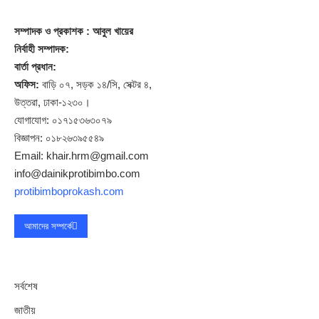
সম্পাদক
ও প্রকাশক
: আবুল খায়ের
নির্বাহী সম্পাদক:
বার্তা প্রধান:
অফিস:
বাড়ি ০৭, সড়ক ১৪/সি, সেক্টর ৪,
উত্তরা, ঢাকা-১২৩০।
যোগাযোগ: ০১৭১৫৩৬৩০৭৯
বিজ্ঞাপন: ০১৮২৬৩৯৫৫৪৯
Email: khair.hrm@gmail.com
info@dainikprotibimbo.com
protibimboprokash.com
আমাদের সম্পর্কে
সর্বশেষ
জাতীয়