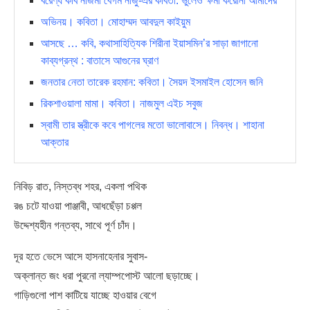
বরেণ্য কবি নাজমা বেগম নাজু-এর কবিতা: ভুলেও ক্ষমা করোনা আমাদের
অভিনয়। কবিতা। মোহাম্মদ আবদুল কাইয়ুম
আসছে … কবি, কথাসাহিত্যিক শিরীনা ইয়াসমিন’র সাড়া জাগানো
কাব্যগ্রন্থ : বাতাসে আগুনের ঘ্রাণ
জনতার নেতা তারেক রহমান: কবিতা। সৈয়দ ইসমাইল হোসেন জনি
রিকশাওয়ালা মামা। কবিতা। নাজমুল এইচ সবুজ
স্বামী তার স্ত্রীকে কবে পাগলের মতো ভালোবাসে। নিবন্ধ। শাহানা
আক্তার
নিবিড় রাত, নিস্তব্ধ শহর, একলা পথিক
রঙ চটে যাওয়া পাঞ্জাবী, আধছেঁড়া চপ্পল
উদ্দেশ্যহীন গন্তব্য, সাথে পূর্ণ চাঁদ।
দূর হতে ভেসে আসে হাসনাহেনার সুবাস-
অক্লান্ত জং ধরা পুরনো ল্যাম্পপোস্ট আলো ছড়াচ্ছে।
গাড়িগুলো পাশ কাটিয়ে যাচ্ছে হাওয়ার বেগে