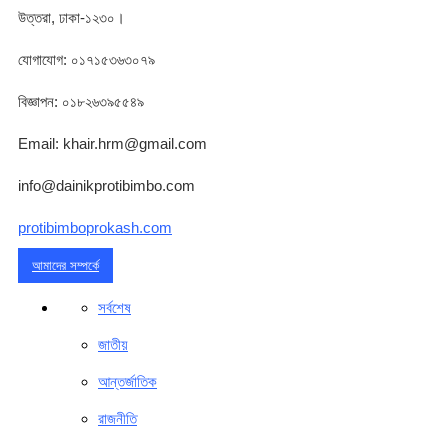
উত্তরা, ঢাকা-১২৩০।
যোগাযোগ: ০১৭১৫৩৬৩০৭৯
বিজ্ঞাপন: ০১৮২৬৩৯৫৫৪৯
Email: khair.hrm@gmail.com
info@dainikprotibimbo.com
protibimboprokash.com
আমাদের সম্পর্কে
সর্বশেষ
জাতীয়
আন্তর্জাতিক
রাজনীতি