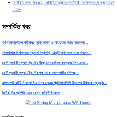
অপেক্ষার এক্সপ্রেসওয়ে, ভোগান্তি সড়কে: আশুলিয়া–আবদুল্লাহপুর সড়কে চরম
দুর্ভোগ
সম্পর্কিত খবর
গণ-অভ্যুত্থানের শহীদদের প্রতি শ্রদ্ধা ও আহতদের প্রতি সমবেদনা...
শাহজালাল বিমানবন্দরে প্রবেশে কড়াকড়ি, যাত্রীপ্রতি সঙ্গে যেতে পারবেন...
ফেনী প্রবাসী কল্যান ট্রাস্টের উদ্যোগে আজীবন সদস্যদের নৈশভোজ...
ফেনী প্রবাসী কল্যাণ ট্রাস্টের পক্ষ থেকে সোনাগাজীর মতিগঞ্জ...
নাঙ্গলকোট রাইটার্স এসোসিয়েশনের ১৭তম প্রতিষ্ঠাবার্ষিকী উদযাপন উপলক্ষে প্রস্তুতি...
দৈনিক দিন প্রতিদিন-এর ১২তম বর্ষপূর্তি উদযাপন