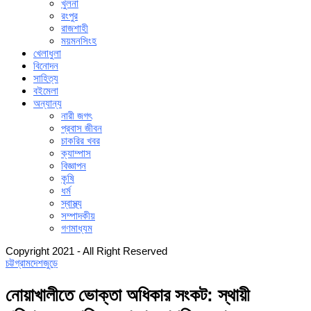
খুলনা
রংপুর
রাজশাহী
ময়মনসিংহ
খেলাধুলা
বিনোদন
সাহিত্য
বইমেলা
অন্যান্য
নারী জগৎ
প্রবাস জীবন
চাকরির খবর
ক্যাম্পাস
বিজ্ঞাপন
কৃষি
ধর্ম
স্বাস্থ্য
সম্পাদকীয়
গণমাধ্যম
Copyright 2021 - All Right Reserved
চট্টগ্রাম
দেশজুড়ে
নোয়াখালীতে ভোক্তা অধিকার সংকট: স্থায়ী