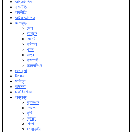
আন্তর্জাতিক
রাজনীতি
অর্থনীতি
আইন আদালত
দেশজুড়ে
ঢাকা
চট্টগ্রাম
সিলেট
বরিশাল
খুলনা
রংপুর
রাজশাহী
ময়মনসিংহ
খেলাধুলা
বিনোদন
সাহিত্য
বইমেলা
চাকরির খবর
অন্যান্য
ক্যাম্পাস
বিজ্ঞাপন
কৃষি
স্বাস্থ্য
শিক্ষা
সম্পাদকীয়