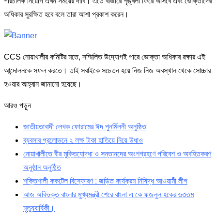
পরিচালক নিয়োগ এখন সময়ের দাবি। এতে বাজারে শৃঙ্খলা ফিরে আসবে এবং ভোক্তাদের
অধিকার সুরক্ষিত হবে বলে তারা আশা প্রকাশ করেন।
CCS নোয়াখালীর কমিটির মতে, সম্মিলিত উদ্যোগই পারে ভোক্তা অধিকার রক্ষার এই
আন্দোলনকে সফল করতে। তাই সবাইকে সচেতন হয়ে নিজ নিজ অবস্থান থেকে সোচ্চার
হওয়ার আহ্বান জানানো হয়েছে।
আরও পড়ুন
জাতীয়তাবাদী লেখক ফোরামের ঈদ পুনর্মিলনী অনুষ্ঠিত
ব্যবসার প্রলোভনে ২ লক্ষ টাকা হাতিয়ে নিয়ে উধাও
নোয়াখালীতে বীর মুক্তিযোদ্ধা ও সন্তানদের অংশগ্রহণে পরিবেশ ও অবহিতকরণ
অনুষ্ঠান অনুষ্ঠিত
শক্তিশালী ককটেল বিস্ফোরণ : জড়িত কার্যক্রম নিষিদ্ধ আওয়ামী লীগ
আজ অবিভক্ত বাংলার মুখ্যমন্ত্রী শেরে বাংলা এ কে ফজলুল হকের ৬৩তম
মৃত্যুবার্ষিকী।