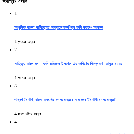
জনপ্রিয় সংবাদ
1
আধুনিক বাংলা সাহিত্যের অন্যতম জনপ্রিয় কবি ফররুখ আহমদ
1 year ago
2
সাহিত্য আলোচনা : কবি মনিরুল ইসলাম-এর কবিতার বিশ্লেষণ: আবুল খায়ের
1 year ago
3
পহেলা বৈশাখ, বাংলা নববর্ষের শোভাযাত্রার নাম হবে ‘বৈশাখী শোভাযাত্রা’
4 months ago
4