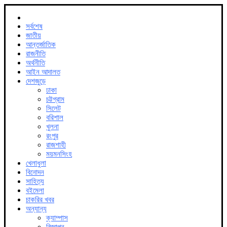
সর্বশেষ
জাতীয়
আন্তর্জাতিক
রাজনীতি
অর্থনীতি
আইন আদালত
দেশজুড়ে
ঢাকা
চট্টগ্রাম
সিলেট
বরিশাল
খুলনা
রংপুর
রাজশাহী
ময়মনসিংহ
খেলাধুলা
বিনোদন
সাহিত্য
বইমেলা
চাকরির খবর
অন্যান্য
ক্যাম্পাস
বিজ্ঞাপন