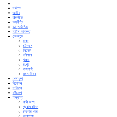
সর্বশেষ
জাতীয়
রাজনীতি
অর্থনীতি
আন্তর্জাতিক
আইন আদালত
দেশজুড়ে
ঢাকা
চট্টগ্রাম
সিলেট
বরিশাল
খুলনা
রংপুর
রাজশাহী
ময়মনসিংহ
খেলাধুলা
বিনোদন
সাহিত্য
বইমেলা
অন্যান্য
নারী জগৎ
প্রবাস জীবন
চাকরির খবর
ক্যাম্পাস