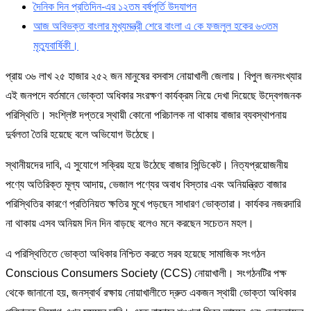
দৈনিক দিন প্রতিদিন-এর ১২তম বর্ষপূর্তি উদযাপন
আজ অবিভক্ত বাংলার মুখ্যমন্ত্রী শেরে বাংলা এ কে ফজলুল হকের ৬৩তম
মৃত্যুবার্ষিকী।
প্রায় ৩৬ লাখ ২৫ হাজার ২৫২ জন মানুষের বসবাস নোয়াখালী জেলায়। বিপুল জনসংখ্যার
এই জনপদে বর্তমানে ভোক্তা অধিকার সংরক্ষণ কার্যক্রম নিয়ে দেখা দিয়েছে উদ্বেগজনক
পরিস্থিতি। সংশ্লিষ্ট দপ্তরে স্থায়ী কোনো পরিচালক না থাকায় বাজার ব্যবস্থাপনায়
দুর্বলতা তৈরি হয়েছে বলে অভিযোগ উঠেছে।
স্থানীয়দের দাবি, এ সুযোগে সক্রিয় হয়ে উঠেছে বাজার সিন্ডিকেট। নিত্যপ্রয়োজনীয়
পণ্যে অতিরিক্ত মূল্য আদায়, ভেজাল পণ্যের অবাধ বিস্তার এবং অনিয়ন্ত্রিত বাজার
পরিস্থিতির কারণে প্রতিনিয়ত ক্ষতির মুখে পড়ছেন সাধারণ ভোক্তারা। কার্যকর নজরদারি
না থাকায় এসব অনিয়ম দিন দিন বাড়ছে বলেও মনে করছেন সচেতন মহল।
এ পরিস্থিতিতে ভোক্তা অধিকার নিশ্চিত করতে সরব হয়েছে সামাজিক সংগঠন
Conscious Consumers Society (CCS) নোয়াখালী। সংগঠনটির পক্ষ
থেকে জানানো হয়, জনস্বার্থ রক্ষায় নোয়াখালীতে দ্রুত একজন স্থায়ী ভোক্তা অধিকার