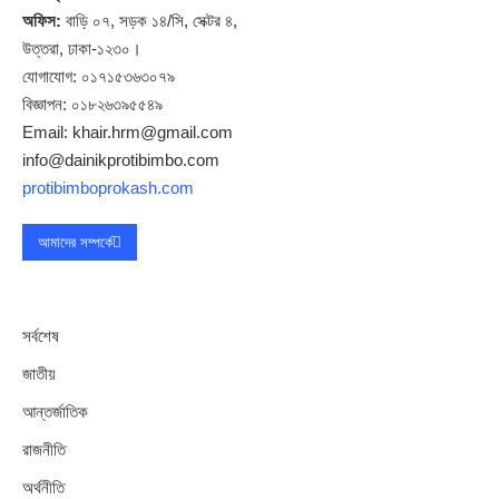
অফিস:
বাড়ি ০৭, সড়ক ১৪/সি, সেক্টর ৪,
উত্তরা, ঢাকা-১২৩০।
যোগাযোগ: ০১৭১৫৩৬৩০৭৯
বিজ্ঞাপন: ০১৮২৬৩৯৫৫৪৯
Email: khair.hrm@gmail.com
info@dainikprotibimbo.com
protibimboprokash.com
আমাদের সম্পর্কে
সর্বশেষ
জাতীয়
আন্তর্জাতিক
রাজনীতি
অর্থনীতি