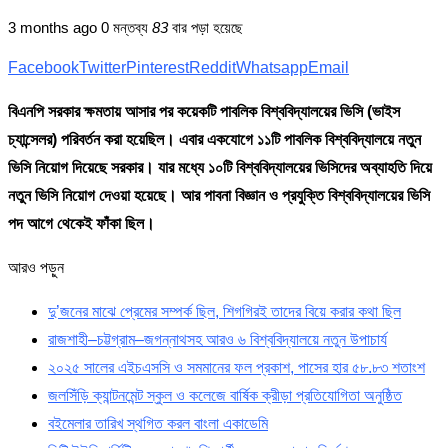
3 months ago
0 মন্তব্য
83
বার পড়া হয়েছে
Facebook
Twitter
Pinterest
Reddit
Whatsapp
Email
বিএনপি সরকার ক্ষমতায় আসার পর কয়েকটি পাবলিক বিশ্ববিদ্যালয়ের ভিসি (ভাইস
চ্যান্সেলর) পরিবর্তন করা হয়েছিল। এবার একযোগে ১১টি পাবলিক বিশ্ববিদ্যালয়ে নতুন
ভিসি নিয়োগ দিয়েছে সরকার। যার মধ্যে ১০টি বিশ্ববিদ্যালয়ের ভিসিদের অব্যাহতি দিয়ে
নতুন ভিসি নিয়োগ দেওয়া হয়েছে। আর পাবনা বিজ্ঞান ও প্রযুক্তি বিশ্ববিদ্যালয়ের ভিসি
পদ আগে থেকেই ফাঁকা ছিল।
আরও পড়ুন
দু’জনের মাঝে প্রেমের সম্পর্ক ছিল, শিগগিরই তাদের বিয়ে করার কথা ছিল
রাজশাহী–চট্টগ্রাম–জগন্নাথসহ আরও ৬ বিশ্ববিদ্যালয়ে নতুন উপাচার্য
২০২৫ সালের এইচএসসি ও সমমানের ফল প্রকাশ, পাসের হার ৫৮.৮৩ শতাংশ
জলসিঁড়ি ক্যান্টনমেন্ট স্কুল ও কলেজে বার্ষিক ক্রীড়া প্রতিযোগিতা অনুষ্ঠিত
বইমেলার তারিখ স্থগিত করল বাংলা একাডেমি