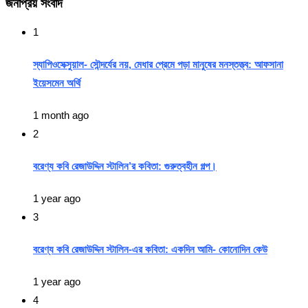
জনপ্রিয় সংবাদ
1
স্যাপিওসেক্সুয়াল- সৌন্দর্যের নয়, মেধার প্রেমে পড়া মানুষের মনস্তত্ত্ব: আফসানা
ইয়েসমেন অর্থি
1 month ago
2
বরেণ্য কবি রেজাউদ্দিন স্টালিন’র কবিতা: গুরুত্বহীন গল্প।
1 year ago
3
বরেণ্য কবি রেজাউদ্দিন স্টালিন-এর কবিতা: একদিন আমি- কোনোদিন কেউ
1 year ago
4