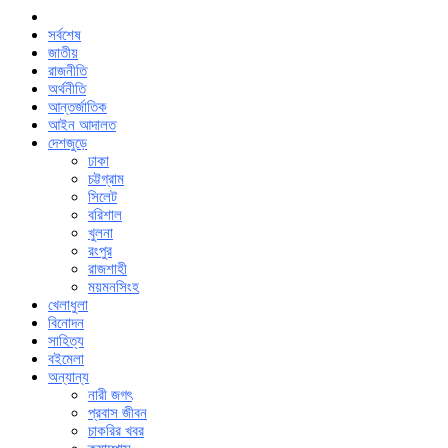
সর্বশেষ
জাতীয়
রাজনীতি
অর্থনীতি
আন্তর্জাতিক
আইন আদালত
দেশজুড়ে
ঢাকা
চট্টগ্রাম
সিলেট
বরিশাল
খুলনা
রংপুর
রাজশাহী
ময়মনসিংহ
খেলাধুলা
বিনোদন
সাহিত্য
বইমেলা
অন্যান্য
নারী জগৎ
প্রবাস জীবন
চাকরির খবর