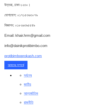
উত্তরা, ঢাকা-১২৩০।
যোগাযোগ: ০১৭১৫৩৬৩০৭৯
বিজ্ঞাপন: ০১৮২৬৩৯৫৫৪৯
Email: khair.hrm@gmail.com
info@dainikprotibimbo.com
protibimboprokash.com
আমাদের সম্পর্কে
সর্বশেষ
জাতীয়
আন্তর্জাতিক
রাজনীতি