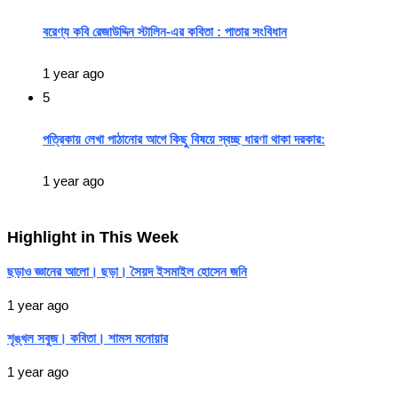
বরেণ্য কবি রেজাউদ্দিন স্টালিন-এর কবিতা : পাতার সংবিধান
1 year ago
5
পত্রিকায় লেখা পাঠানোর আগে কিছু বিষয়ে স্বচ্ছ ধারণা থাকা দরকার:
1 year ago
Highlight in This Week
ছড়াও জ্ঞানের আলো। ছড়া। সৈয়দ ইসমাইল হোসেন জনি
1 year ago
শৃঙ্খল সবুজ। কবিতা। শামস মনোয়ার
1 year ago