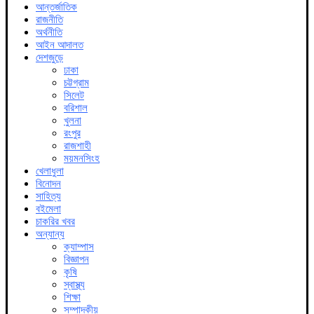
আন্তর্জাতিক
রাজনীতি
অর্থনীতি
আইন আদালত
দেশজুড়ে
ঢাকা
চট্টগ্রাম
সিলেট
বরিশাল
খুলনা
রংপুর
রাজশাহী
ময়মনসিংহ
খেলাধুলা
বিনোদন
সাহিত্য
বইমেলা
চাকরির খবর
অন্যান্য
ক্যাম্পাস
বিজ্ঞাপন
কৃষি
স্বাস্থ্য
শিক্ষা
সম্পাদকীয়