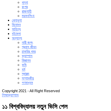
খুলনা
রংপুর
রাজশাহী
ময়মনসিংহ
খেলাধুলা
বিনোদন
সাহিত্য
বইমেলা
অন্যান্য
নারী জগৎ
প্রবাস জীবন
চাকরির খবর
ক্যাম্পাস
বিজ্ঞাপন
কৃষি
ধর্ম
স্বাস্থ্য
সম্পাদকীয়
গণমাধ্যম
Copyright 2021 - All Right Reserved
শিক্ষা
ক্যাম্পাস
১১ বিশ্ববিদ্যালয় নতুন ভিসি পেল