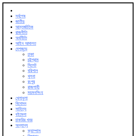
সর্বশেষ
জাতীয়
আন্তর্জাতিক
রাজনীতি
অর্থনীতি
আইন আদালত
দেশজুড়ে
ঢাকা
চট্টগ্রাম
সিলেট
বরিশাল
খুলনা
রংপুর
রাজশাহী
ময়মনসিংহ
খেলাধুলা
বিনোদন
সাহিত্য
বইমেলা
চাকরির খবর
অন্যান্য
ক্যাম্পাস