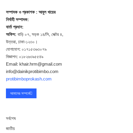
সম্পাদক
ও প্রকাশক
: আবুল খায়ের
নির্বাহী সম্পাদক:
বার্তা প্রধান:
অফিস:
বাড়ি ০৭, সড়ক ১৪/সি, সেক্টর ৪,
উত্তরা, ঢাকা-১২৩০।
যোগাযোগ: ০১৭১৫৩৬৩০৭৯
বিজ্ঞাপন: ০১৮২৬৩৯৫৫৪৯
Email: khair.hrm@gmail.com
info@dainikprotibimbo.com
protibimboprokash.com
আমাদের সম্পর্কে
সর্বশেষ
জাতীয়