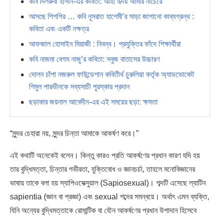
কবি দিলরুবা হাসান-এর কবিতা: আহা হৃদয় আমার নাচেরে
আসছে শিগগির … কবি নুসরাত হাশেমী’র সাড়া জাগানো কাব্যগ্রন্থ :
কবিতা এবং একটি নক্ষত্র
আফজাল হোসাইন মিয়াজী : নিবন্ধ। প্রযুক্তির ফাঁদে শিক্ষার্থীরা
কবি নাজমা বেগম নাজু’র কবিতা: সবুজ বাতাসের উচ্চারণ
দোলন চাঁপা নজরুল ফাউন্ডেশান কবিতীর্থ চুরুলিয়া কর্তৃক অ্যাডভোকেট
শিমুল পারভীনকে সব্যসাচী পুরস্কার প্রদান
ছড়াকার জয়নাল আবেদীন-এর এই সময়ের ছড়া: ক্ষমতা
“সুন্দর চেহারা নয়, সুন্দর চিন্তা আমাকে আকর্ষণ করে।”
এই কথাটি অনেকেই বলেন। কিন্তু কারও প্রতি আকর্ষণের প্রধান কারণ যদি হয়
তার বুদ্ধিমত্তা, চিন্তার গভীরতা, যুক্তিবোধ ও জ্ঞানচর্চা, তাহলে মনোবিজ্ঞানের
ভাষায় তাকে বলা হয় স্যাপিওসেক্সুয়াল (Sapiosexual)। শব্দটি এসেছে ল্যাটিন
sapientia (জ্ঞান বা প্রজ্ঞা) এবং sexual শব্দের সমন্বয়ে। অর্থাৎ এমন ব্যক্তি,
যিনি অন্যের বুদ্ধিমত্তাকে রোমান্টিক বা যৌন আকর্ষণের প্রধান উপাদান হিসেবে