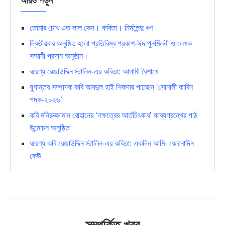
আরও পড়ুন
তোমার চোখ এত লাল কেন। কবিতা। নির্মলেন্দু গুণ
দ্বিতীয়বার অনুষ্ঠিত হলো প্রতিবিম্ব প্রকাশ-ঈদ পুনর্মিলনী ও লেখক
সম্মানী প্রদান অনুষ্ঠান।
বরেণ্য রেজাউদ্দিন স্টালিন-এর কবিতা: আগামী বৈশাখে
যুগান্তর সম্পাদক কবি আবদুল হাই শিকদার পাচ্ছেন ‘সোনালী কাবিন
পদক-২০২৬’
কবি মনিরুজ্জামান রোহানের ‘নক্ষত্রের আর্তচিৎকার’ কাব্যগ্রন্থের পাঠ
উন্মোচন অনুষ্ঠিত
বরেণ্য কবি রেজাউদ্দিন স্টালিন-এর কবিতা: একদিন আমি- কোনোদিন
কেউ