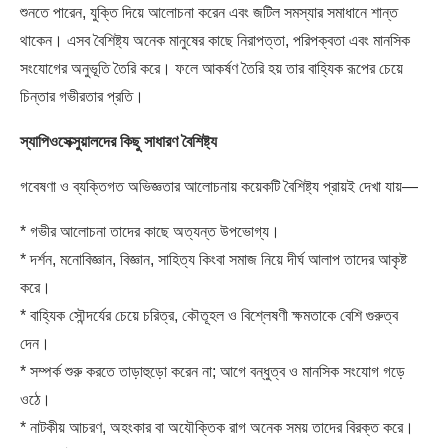
শুনতে পারেন, যুক্তি দিয়ে আলোচনা করেন এবং জটিল সমস্যার সমাধানে শান্ত
থাকেন। এসব বৈশিষ্ট্য অনেক মানুষের কাছে নিরাপত্তা, পরিপক্বতা এবং মানসিক
সংযোগের অনুভূতি তৈরি করে। ফলে আকর্ষণ তৈরি হয় তার বাহ্যিক রূপের চেয়ে
চিন্তার গভীরতার প্রতি।
স্যাপিওসেক্সুয়ালদের কিছু সাধারণ বৈশিষ্ট্য
গবেষণা ও ব্যক্তিগত অভিজ্ঞতার আলোচনায় কয়েকটি বৈশিষ্ট্য প্রায়ই দেখা যায়—
* গভীর আলোচনা তাদের কাছে অত্যন্ত উপভোগ্য।
* দর্শন, মনোবিজ্ঞান, বিজ্ঞান, সাহিত্য কিংবা সমাজ নিয়ে দীর্ঘ আলাপ তাদের আকৃষ্ট
করে।
* বাহ্যিক সৌন্দর্যের চেয়ে চরিত্র, কৌতূহল ও বিশ্লেষণী ক্ষমতাকে বেশি গুরুত্ব
দেন।
* সম্পর্ক শুরু করতে তাড়াহুড়ো করেন না; আগে বন্ধুত্ব ও মানসিক সংযোগ গড়ে
ওঠে।
* নাটকীয় আচরণ, অহংকার বা অযৌক্তিক রাগ অনেক সময় তাদের বিরক্ত করে।