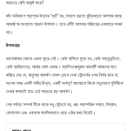
সবচেয়ে বেশি আকৃষ্ট করে?
যদি অধিকাংশ প্রশ্নের উত্তর “হ্যাঁ” হয়, তাহলে হয়তো বুদ্ধিমত্তা আপনার কাছে
আকর্ষণের অন্যতম প্রধান উপাদান। তবে এটিই আপনার পরিচয়ের একমাত্র সংজ্ঞা
নয়।
উপসংহার
ভালোবাসার কোনো একক সূত্র নেই। কেউ হাসিতে মুগ্ধ হন, কেউ সহানুভূতিতে,
কেউ ব্যক্তিত্বে, আবার কেউ মেধায়। স্যাপিওসেক্সুয়াল ধারণাটি আমাদের মনে
করিয়ে দেয় যে, মানুষের আকর্ষণ কেবল চোখে দেখা সৌন্দর্যের ওপর নির্ভর করে না;
অনেক সময় একটি গভীর চিন্তা, একটি অর্থপূর্ণ আলোচনা কিংবা নতুনভাবে পৃথিবীকে
দেখার ক্ষমতাই হয়ে ওঠে সবচেয়ে বড় আকর্ষণ।
শেষ পর্যন্ত সম্পর্ক টিকে থাকে শুধু সৌন্দর্যে নয়, বরং পারস্পরিক সম্মান, বিশ্বাস,
যোগাযোগ এবং একসঙ্গে মানসিকভাবে বেড়ে ওঠার মধ্য দিয়েই।