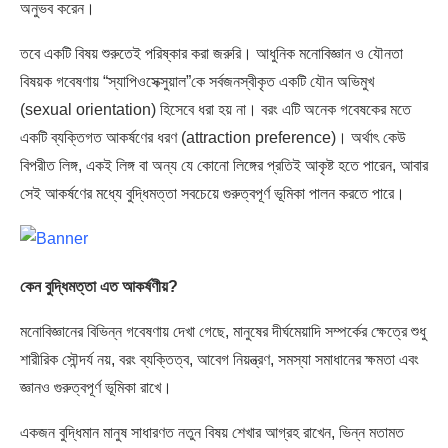
অনুভব করেন।
তবে একটি বিষয় শুরুতেই পরিষ্কার করা জরুরি। আধুনিক মনোবিজ্ঞান ও যৌনতা
বিষয়ক গবেষণায় “স্যাপিওসেক্সুয়াল”কে সর্বজনস্বীকৃত একটি যৌন অভিমুখ
(sexual orientation) হিসেবে ধরা হয় না। বরং এটি অনেক গবেষকের মতে
একটি ব্যক্তিগত আকর্ষণের ধরণ (attraction preference)। অর্থাৎ কেউ
বিপরীত লিঙ্গ, একই লিঙ্গ বা অন্য যে কোনো লিঙ্গের প্রতিই আকৃষ্ট হতে পারেন, আবার
সেই আকর্ষণের মধ্যে বুদ্ধিমত্তা সবচেয়ে গুরুত্বপূর্ণ ভূমিকা পালন করতে পারে।
কেন বুদ্ধিমত্তা এত আকর্ষণীয়?
মনোবিজ্ঞানের বিভিন্ন গবেষণায় দেখা গেছে, মানুষের দীর্ঘমেয়াদি সম্পর্কের ক্ষেত্রে শুধু
শারীরিক সৌন্দর্য নয়, বরং ব্যক্তিত্ব, আবেগ নিয়ন্ত্রণ, সমস্যা সমাধানের ক্ষমতা এবং
জ্ঞানও গুরুত্বপূর্ণ ভূমিকা রাখে।
একজন বুদ্ধিমান মানুষ সাধারণত নতুন বিষয় শেখার আগ্রহ রাখেন, ভিন্ন মতামত