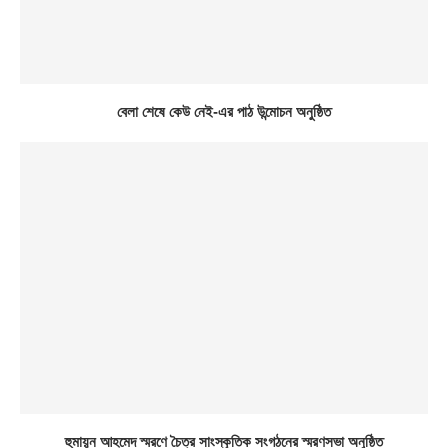
বেলা শেষে কেউ নেই-এর পাঠ উন্মোচন অনুষ্ঠিত
হুমায়ূন আহমেদ স্মরণে চৈত্র সাংস্কৃতিক সংগঠনের স্মরণসভা অনুষ্ঠিত