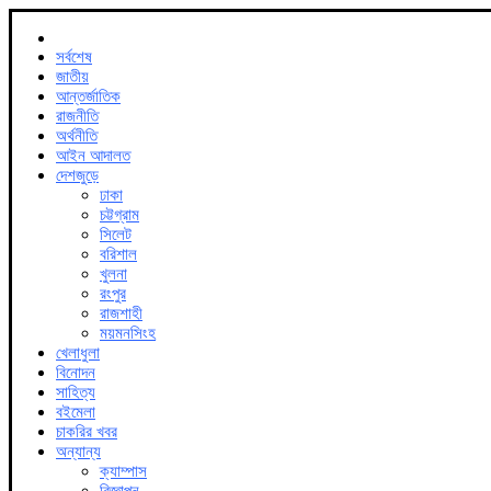
সর্বশেষ
জাতীয়
আন্তর্জাতিক
রাজনীতি
অর্থনীতি
আইন আদালত
দেশজুড়ে
ঢাকা
চট্টগ্রাম
সিলেট
বরিশাল
খুলনা
রংপুর
রাজশাহী
ময়মনসিংহ
খেলাধুলা
বিনোদন
সাহিত্য
বইমেলা
চাকরির খবর
অন্যান্য
ক্যাম্পাস
বিজ্ঞাপন