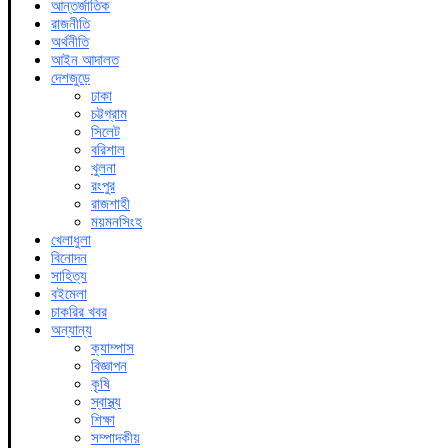
আন্তর্জাতিক
রাজনীতি
অর্থনীতি
আইন আদালত
দেশজুড়ে
ঢাকা
চট্টগ্রাম
সিলেট
বরিশাল
খুলনা
রংপুর
রাজশাহী
ময়মনসিংহ
খেলাধুলা
বিনোদন
সাহিত্য
বইমেলা
চাকরির খবর
অন্যান্য
ক্যাম্পাস
বিজ্ঞাপন
কৃষি
স্বাস্থ্য
শিক্ষা
সম্পাদকীয়