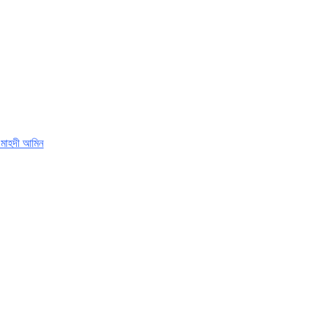
রী: মাহদী আমিন