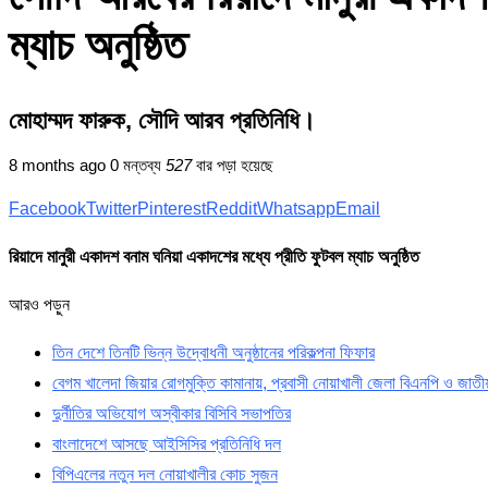
ম্যাচ অনুষ্ঠিত
মোহাম্মদ ফারুক, সৌদি আরব প্রতিনিধি।
8 months ago
0 মন্তব্য
527
বার পড়া হয়েছে
Facebook
Twitter
Pinterest
Reddit
Whatsapp
Email
রিয়াদে মানুরী একাদশ বনাম ঘনিয়া একাদশের মধ্যে প্রীতি ফুটবল ম্যাচ অনুষ্ঠিত
আরও পড়ুন
তিন দেশে তিনটি ভিন্ন উদ্বোধনী অনুষ্ঠানের পরিকল্পনা ফিফার
বেগম খালেদা জিয়ার রোগমুক্তি কামানায়, প্রবাসী নোয়াখালী জেলা বিএনপি ও জ
দুর্নীতির অভিযোগ অস্বীকার বিসিবি সভাপতির
বাংলাদেশে আসছে আইসিসির প্রতিনিধি দল
বিপিএলের নতুন দল নোয়াখালীর কোচ সুজন