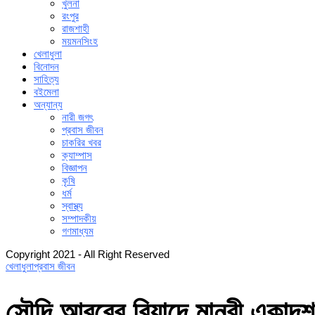
খুলনা
রংপুর
রাজশাহী
ময়মনসিংহ
খেলাধুলা
বিনোদন
সাহিত্য
বইমেলা
অন্যান্য
নারী জগৎ
প্রবাস জীবন
চাকরির খবর
ক্যাম্পাস
বিজ্ঞাপন
কৃষি
ধর্ম
স্বাস্থ্য
সম্পাদকীয়
গণমাধ্যম
Copyright 2021 - All Right Reserved
খেলাধুলা
প্রবাস জীবন
সৌদি আরবের রিয়াদে মানুরী একাদশ