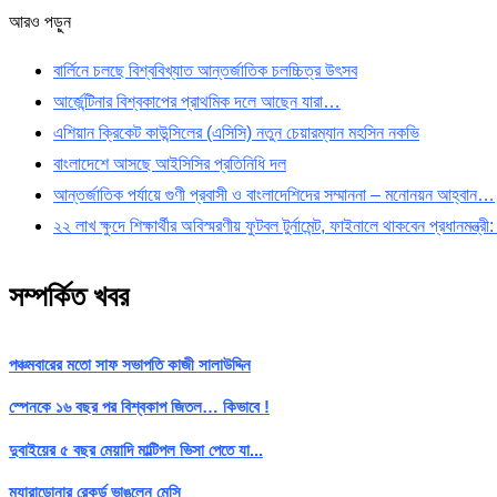
আরও পড়ুন
বার্লিনে চলছে বিশ্ববিখ্যাত আন্তর্জাতিক চলচ্চিত্র উৎসব
আর্জেন্টিনার বিশ্বকাপের প্রাথমিক দলে আছেন যারা…
এশিয়ান ক্রিকেট কাউন্সিলের (এসিসি) নতুন চেয়ারম্যান মহসিন নকভি
বাংলাদেশে আসছে আইসিসির প্রতিনিধি দল
আন্তর্জাতিক পর্যায়ে গুণী প্রবাসী ও বাংলাদেশিদের সম্মাননা – মনোনয়ন আহ্বান…
২২ লাখ ক্ষুদে শিক্ষার্থীর অবিস্মরণীয় ফুটবল টুর্নামেন্ট, ফাইনালে থাকবেন প্রধানমন্ত্
সম্পর্কিত খবর
পঞ্চমবারের মতো সাফ সভাপতি কাজী সালাউদ্দিন
স্পেনকে ১৬ বছর পর বিশ্বকাপ জিতল… কিভাবে !
দুবাইয়ের ৫ বছর মেয়াদি মাল্টিপল ভিসা পেতে যা...
ম্যারাডোনার রেকর্ড ভাঙলেন মেসি