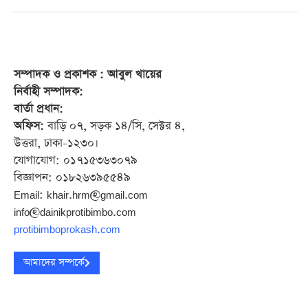
সম্পাদক
ও প্রকাশক
: আবুল খায়ের
নির্বাহী সম্পাদক:
বার্তা প্রধান:
অফিস:
বাড়ি ০৭, সড়ক ১৪/সি, সেক্টর ৪,
উত্তরা, ঢাকা-১২৩০।
যোগাযোগ: ০১৭১৫৩৬৩০৭৯
বিজ্ঞাপন: ০১৮২৬৩৯৫৫৪৯
Email: khair.hrm@gmail.com
info@dainikprotibimbo.com
protibimboprokash.com
আমাদের সম্পর্কে