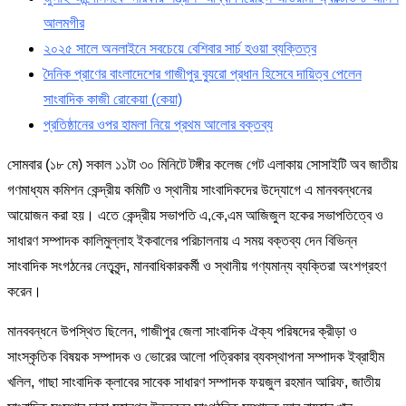
আলমগীর
২০২৫ সালে অনলাইনে সবচেয়ে বেশিবার সার্চ হওয়া ব্যক্তিত্ব
দৈনিক প্রাণের বাংলাদেশের গাজীপুর ব্যুরো প্রধান হিসেবে দায়িত্ব পেলেন
সাংবাদিক কাজী রোকেয়া (কেয়া)
প্রতিষ্ঠানের ওপর হামলা নিয়ে প্রথম আলোর বক্তব্য
সোমবার (১৮ মে) সকাল ১১টা ৩০ মিনিটে টঙ্গীর কলেজ গেট এলাকায় সোসাইটি অব জাতীয়
গণমাধ্যম কমিশন কেন্দ্রীয় কমিটি ও স্থানীয় সাংবাদিকদের উদ্যোগে এ মানববন্ধনের
আয়োজন করা হয়। এতে কেন্দ্রীয় সভাপতি এ,কে,এম আজিজুল হকের সভাপতিত্বে ও
সাধারণ সম্পাদক কালিমুল্লাহ ইকবালের পরিচালনায় এ সময় বক্তব্য দেন বিভিন্ন
সাংবাদিক সংগঠনের নেতৃবৃন্দ, মানবাধিকারকর্মী ও স্থানীয় গণ্যমান্য ব্যক্তিরা অংশগ্রহণ
করেন।
মানববন্ধনে উপস্থিত ছিলেন, গাজীপুর জেলা সাংবাদিক ঐক্য পরিষদের ক্রীড়া ও
সাংস্কৃতিক বিষয়ক সম্পাদক ও ভোরের আলো পত্রিকার ব্যবস্থাপনা সম্পাদক ইব্রাহীম
খলিল, গাছা সাংবাদিক ক্লাবের সাবেক সাধারণ সম্পাদক ফয়জুল রহমান আরিফ, জাতীয়