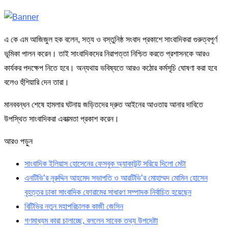
এ কে এম আজিজুল হক বলেন, সত্য ও বস্তুনিষ্ঠ সংবাদ প্রকাশে সাংবাদিকরা গুরুত্বপূর্ণ
ভূমিকা পালন করেন। তাই সাংবাদিকদের নিরাপত্তা নিশ্চিত করতে প্রশাসনকে আরও
কার্যকর পদক্ষেপ নিতে হবে। অন্যথায় ভবিষ্যতে আরও কঠোর কর্মসূচি ঘোষণা করা হবে
বলেও হুঁশিয়ারি দেন তারা।
মানববন্ধন শেষে হামলার ঘটনায় জড়িতদের দ্রুত আইনের আওতায় আনার দাবিতে
উপস্থিত সাংবাদিকরা একাত্মতা প্রকাশ করেন।
আরও পড়ুন
সাংবাদিক ইলিয়াস হোসেনের ফেসবুক অ্যাকাউন্ট সরিয়ে দিলো মেটা
এনটিভি’র নূরুদ্দিন আহমেদ সভাপতি ও আরটিভি’র মোহাম্মদ মোমিন হোসেন
বৃহত্তর ঢাকা সাংবাদিক ফোরামের সাধারণ সম্পাদক নির্বাচিত হয়েছেন
বিটিভির নতুন মহাপরিচালক কাজী জেসিন
গণমাধ্যম কারা চালাচ্ছে, বললেন সাবেক তথ্য উপদেষ্টা