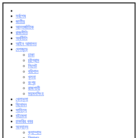
সর্বশেষ
জাতীয়
আন্তর্জাতিক
রাজনীতি
অর্থনীতি
আইন আদালত
দেশজুড়ে
ঢাকা
চট্টগ্রাম
সিলেট
বরিশাল
খুলনা
রংপুর
রাজশাহী
ময়মনসিংহ
খেলাধুলা
বিনোদন
সাহিত্য
বইমেলা
চাকরির খবর
অন্যান্য
ক্যাম্পাস
বিজ্ঞাপন