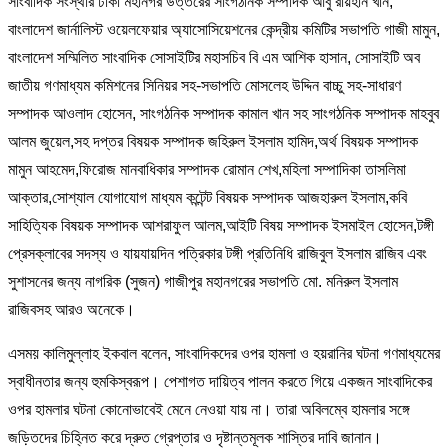
সাংবাদিক সংস্থার ঢাকা মহানগর উত্তরের সাংগঠনিক সম্পাদক আবু রায়হান খান,
বাংলাদেশ জার্নালিস্ট ওয়েলফেয়ার অ্যাসোসিয়েশনের কেন্দ্রীয় কমিটির সভাপতি গাজী মামুন,
বাংলাদেশ সম্মিলিত সাংবাদিক সোসাইটির মহাসচিব বি এম আশিক হাসান, সোসাইটি অব
জাতীয় গণমাধ্যম কমিশনের সিনিয়র সহ-সভাপতি মোসলেহ উদ্দিন বাচ্চু সহ-সাধারণ
সম্পাদক আওলাদ হোসেন, সাংগঠনিক সম্পাদক কামাল খান সহ সাংগঠনিক সম্পাদক মাহবুব
আলম জুয়েল,সহ দপ্তর বিষয়ক সম্পাদক জহিরুল ইসলাম হামিদ,অর্থ বিষয়ক সম্পাদক
মামুন আহমেদ,ফিরোজ মানবাধিকার সম্পাদক রোমান শেখ,মহিলা সম্পাদিকা তাসলিমা
আক্তার,সোশ্যাল যোগাযোগ মাধ্যম কন্টেন্ট বিষয়ক সম্পাদক আজহারুল ইসলাম,কবি
সাহিত্যিক বিষয়ক সম্পাদক আশরাফুল আলম,আইটি বিষয় সম্পাদক ইসমাইল হোসেন,টঙ্গী
প্রেসক্লাবের সদস্য ও যায়যায়দিন পত্রিকার টঙ্গী প্রতিনিধি রাজিবুল ইসলাম রাজিব এবং
সুশাসনের জন্য নাগরিক (সুজন) গাজীপুর মহানগরের সভাপতি মো. মনিরুল ইসলাম
রাজিবসহ আরও অনেকে।
এসময় কালিমুল্লাহ ইকবাল বলেন, সাংবাদিকদের ওপর হামলা ও হয়রানির ঘটনা গণমাধ্যমের
স্বাধীনতার জন্য হুমকিস্বরূপ। পেশাগত দায়িত্ব পালন করতে গিয়ে একজন সাংবাদিকের
ওপর হামলার ঘটনা কোনোভাবেই মেনে নেওয়া যায় না। তারা অবিলম্বে হামলার সঙ্গে
জড়িতদের চিহ্নিত করে দ্রুত গ্রেপ্তার ও দৃষ্টান্তমূলক শাস্তির দাবি জানান।