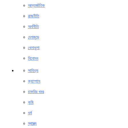
আন্তর্জাতিক
রাজনীতি
অর্থনীতি
দেশজুড়ে
খেলাধুলা
বিনোদন
সাহিত্য
ক্যাম্পাস
চাকরির খবর
কৃষি
ধর্ম
স্বাস্থ্য