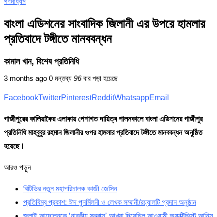
গণমাধ্যম
বাংলা এডিশনের সাংবাদিক জিলানী এর উপরে হামলার
প্রতিবাদে টঙ্গীতে মানববন্ধন
কামাল খান, বিশেষ প্রতিনিধি
3 months ago
0 মন্তব্য
96
বার পড়া হয়েছে
Facebook
Twitter
Pinterest
Reddit
Whatsapp
Email
গাজীপুরের কালিয়াকৈর এলাকায় পেশাগত দায়িত্ব পালনকালে বাংলা এডিশনের গাজীপুর
প্রতিনিধি মাহবুবুর রহমান জিলানীর ওপর হামলার প্রতিবাদে টঙ্গীতে মানববন্ধন অনুষ্ঠিত
হয়েছে।
আরও পড়ুন
বিটিভির নতুন মহাপরিচালক কাজী জেসিন
প্রতিবিম্ব প্রকাশ: ঈদ পুনর্মিলনী ও লেখক সম্মানী/রয়্যালটি প্রদান অনুষ্ঠান
জুলাই আন্দোলনকে ‘নারকীয় সন্ত্রাস’ আখ্যা দিয়েছিল আওয়ামী অ্যাক্টিভিস্ট আনিস