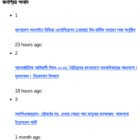
জনপ্রিয় সংবাদ
1
বাংলাদেশ অনলাইন মিডিয়া এসোসিয়েশন (বোমার) দ্বি-বার্ষিক সাধারণ সভা অনুষ্ঠিত
23 hours ago
2
আন্তর্জাতিক আদিবাসী দিবস-২০২৬: বৈচিত্র্যের বাংলাদেশে সমঅধিকারের প্রত্যাশা।
মুক্তগদ্য। নিকোলাস বিশ্বাস
18 hours ago
3
স্যাপিওসেক্সুয়াল- সৌন্দর্যের নয়, মেধার প্রেমে পড়া মানুষের মনস্তত্ত্ব: আফসানা
ইয়েসমেন অর্থি
1 month ago