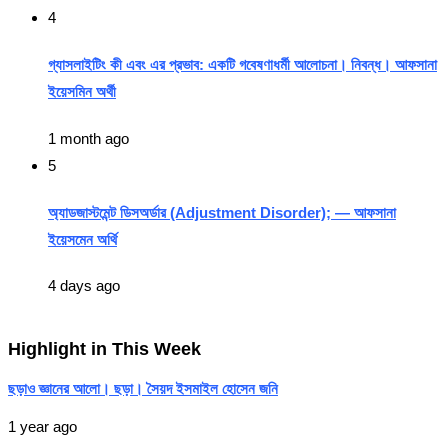
4
গ্যাসলাইটিং কী এবং এর প্রভাব: একটি গবেষণাধর্মী আলোচনা। নিবন্ধ। আফসানা
ইয়েসমিন অর্থী
1 month ago
5
অ্যাডজাস্টমেন্ট ডিসঅর্ডার (Adjustment Disorder); — আফসানা
ইয়েসমেন অর্থি
4 days ago
Highlight in This Week
ছড়াও জ্ঞানের আলো। ছড়া। সৈয়দ ইসমাইল হোসেন জনি
1 year ago