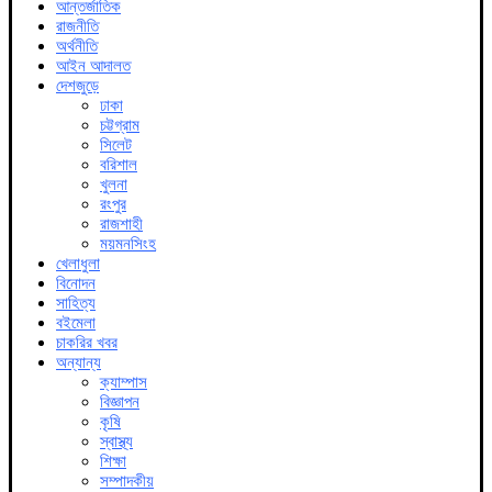
আন্তর্জাতিক
রাজনীতি
অর্থনীতি
আইন আদালত
দেশজুড়ে
ঢাকা
চট্টগ্রাম
সিলেট
বরিশাল
খুলনা
রংপুর
রাজশাহী
ময়মনসিংহ
খেলাধুলা
বিনোদন
সাহিত্য
বইমেলা
চাকরির খবর
অন্যান্য
ক্যাম্পাস
বিজ্ঞাপন
কৃষি
স্বাস্থ্য
শিক্ষা
সম্পাদকীয়