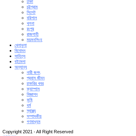
ঢাকা
চট্টগ্রাম
সিলেট
বরিশাল
খুলনা
রংপুর
রাজশাহী
ময়মনসিংহ
খেলাধুলা
বিনোদন
সাহিত্য
বইমেলা
অন্যান্য
নারী জগৎ
প্রবাস জীবন
চাকরির খবর
ক্যাম্পাস
বিজ্ঞাপন
কৃষি
ধর্ম
স্বাস্থ্য
সম্পাদকীয়
গণমাধ্যম
Copyright 2021 - All Right Reserved