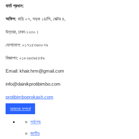
বার্তা প্রধান:
অফিস:
বাড়ি ০৭, সড়ক ১৪/সি, সেক্টর ৪,
উত্তরা, ঢাকা-১২৩০।
যোগাযোগ: ০১৭১৫৩৬৩০৭৯
বিজ্ঞাপন: ০১৮২৬৩৯৫৫৪৯
Email: khair.hrm@gmail.com
info@dainikprotibimbo.com
protibimboprokash.com
আমাদের সম্পর্কে
সর্বশেষ
জাতীয়