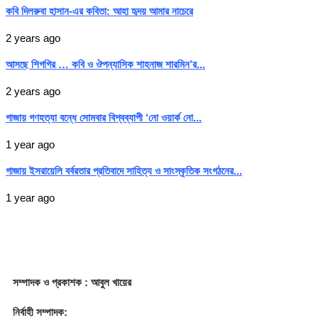
কবি দিলরুবা হাসান-এর কবিতা: আহা হৃদয় আমার নাচেরে
2 years ago
আসছে শিগগির … কবি ও ঔপন্যাসিক শাহনাজ শারমিন’র...
2 years ago
গাজায় গণহত্যা বন্ধে সোমবার বিশ্বব্যাপী ‘নো ওয়ার্ক নো...
1 year ago
গাজায় ইসরায়েলি বর্বরতার প্রতিবাদে সাহিত্য ও সাংস্কৃতিক সংগঠনের...
1 year ago
সম্পাদক
ও প্রকাশক
: আবুল খায়ের
নির্বাহী সম্পাদক: