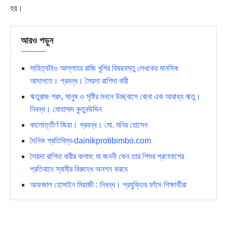
হয়।
আরও পড়ুন
সাহিত্যটাও আল্লাহর রাজি খুশির বিষয়বস্তু লেখকের মানসিক
আদালতে। প্রবন্ধ। সৈয়দা রাশিদা বারী
ঋতুরাজ শরৎ, মানুষ ও সৃষ্টির মননে উচ্ছ্বাসে বোনা এক আরাধ্য ঋতু।
নিবন্ধ। মোহাম্মদ কুতুবউদ্দিন
কালোত্তীর্ণ জিয়া। প্রবন্ধ। মো. মনির হোসেন
দৈনিক প্রতিবিম্ব-dainikprotibimbo.com
সৈয়দা রাশিদা বারীর কলাম: মা জননী কেন তার শিশুর প্রাণনাশের
প্রতিবাদে স্বামীর বিরুদ্ধে অনশন করবে
আফজাল হোসাইন মিয়াজী : নিবন্ধ। প্রযুক্তির ফাঁদে শিক্ষার্থীরা