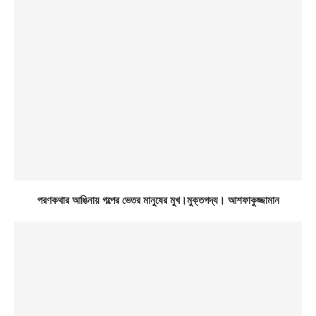
পরণকথার আঙিনায় গল্পের ভেতর মানুষের মুখ।মুক্তগদ্য। আশফাকুজ্জামান