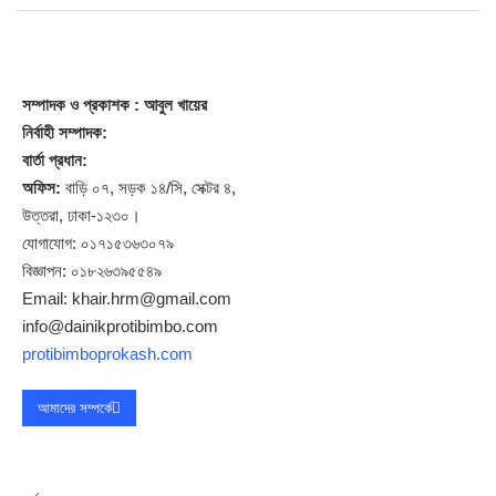
সম্পাদক
ও প্রকাশক
: আবুল খায়ের
নির্বাহী সম্পাদক:
বার্তা প্রধান:
অফিস:
বাড়ি ০৭, সড়ক ১৪/সি, সেক্টর ৪,
উত্তরা, ঢাকা-১২৩০।
যোগাযোগ: ০১৭১৫৩৬৩০৭৯
বিজ্ঞাপন: ০১৮২৬৩৯৫৫৪৯
Email: khair.hrm@gmail.com
info@dainikprotibimbo.com
protibimboprokash.com
আমাদের সম্পর্কে