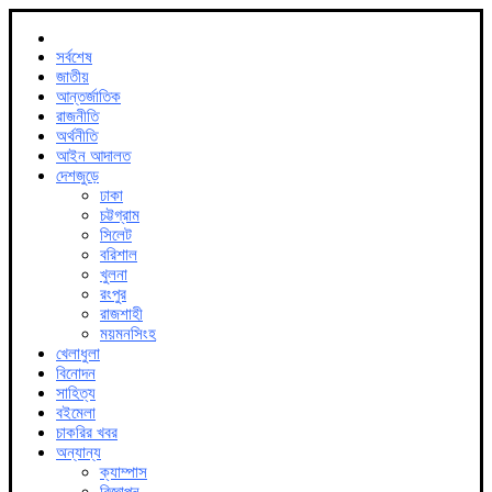
সর্বশেষ
জাতীয়
আন্তর্জাতিক
রাজনীতি
অর্থনীতি
আইন আদালত
দেশজুড়ে
ঢাকা
চট্টগ্রাম
সিলেট
বরিশাল
খুলনা
রংপুর
রাজশাহী
ময়মনসিংহ
খেলাধুলা
বিনোদন
সাহিত্য
বইমেলা
চাকরির খবর
অন্যান্য
ক্যাম্পাস
বিজ্ঞাপন