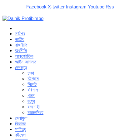
Facebook
X-twitter
Instagram
Youtube
Rss
সর্বশেষ
জাতীয়
রাজনীতি
অর্থনীতি
আন্তর্জাতিক
আইন আদালত
দেশজুড়ে
ঢাকা
চট্টগ্রাম
সিলেট
বরিশাল
খুলনা
রংপুর
রাজশাহী
ময়মনসিংহ
খেলাধুলা
বিনোদন
সাহিত্য
বইমেলা