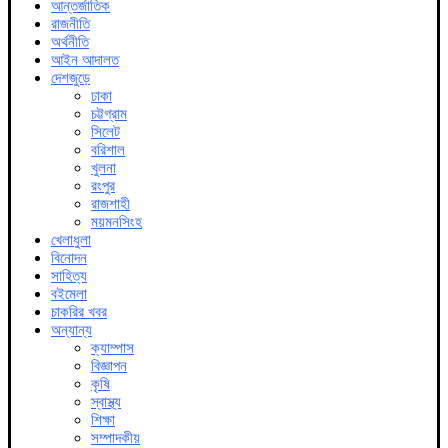
আন্তর্জাতিক
রাজনীতি
অর্থনীতি
আইন আদালত
দেশজুড়ে
ঢাকা
চট্টগ্রাম
সিলেট
বরিশাল
খুলনা
রংপুর
রাজশাহী
ময়মনসিংহ
খেলাধুলা
বিনোদন
সাহিত্য
বইমেলা
চাকরির খবর
অন্যান্য
ক্যাম্পাস
বিজ্ঞাপন
কৃষি
স্বাস্থ্য
শিক্ষা
সম্পাদকীয়