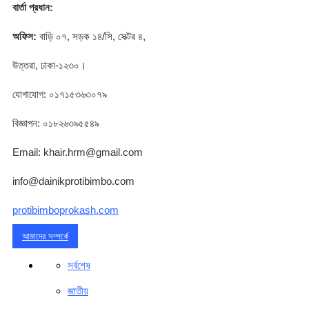
বার্তা প্রধান:
অফিস:
বাড়ি ০৭, সড়ক ১৪/সি, সেক্টর ৪,
উত্তরা, ঢাকা-১২৩০।
যোগাযোগ: ০১৭১৫৩৬৩০৭৯
বিজ্ঞাপন: ০১৮২৬৩৯৫৫৪৯
Email: khair.hrm@gmail.com
info@dainikprotibimbo.com
protibimboprokash.com
আমাদের সম্পর্কে
সর্বশেষ
জাতীয়