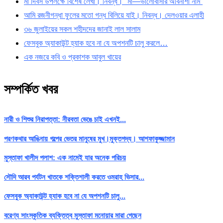
মা দিবস উপলক্ষে বিশেষ লেখা। নিবন্ধ। “মা—ভালোবাসার অবিনাশী নাম”
আমি রজনীগন্ধা ফুলের মতো গন্ধ বিলিয়ে যাই। নিবন্ধ। দেলওয়ার এলাহী
৩৬ জুলাইয়ের সকল শহীদদের জানাই লাল সালাম
ফেসবুক অ্যাকাউন্ট হ্যাক হবে না যে অপশনটি চালু করলে…
এক নজরে কবি ও প্রকাশক আবুল খায়ের
সম্পর্কিত খবর
নারী ও শিশুর নিরাপত্তা: নীরবতা ভেঙে চাই এখনই...
পরণকথার আঙিনায় গল্পের ভেতর মানুষের মুখ।মুক্তগদ্য। আশফাকুজ্জামান
মুস্তাফা খালীদ পলাশ: এক নামেই যার অনেক পরিচয়
সৌদি আরব পর্যটন খাতকে শক্তিশালী করতে ওমরাহ ভিসার...
ফেসবুক অ্যাকাউন্ট হ্যাক হবে না যে অপশনটি চালু...
বরেণ্য সাংস্কৃতিক ব্যক্তিত্ব মুস্তাফা মনোয়ার মারা গেছেন