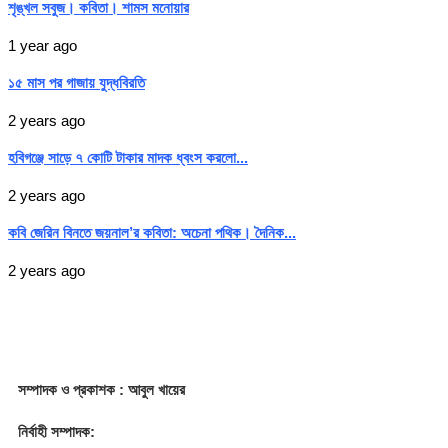
শৃঙ্খল সবুজ। কবিতা। শামস মনোয়ার
1 year ago
১৫ মাস পর গাজায় যুদ্ধবিরতি
2 years ago
হবিগঞ্জে সাড়ে ৭ কোটি টাকার মাদক ধ্বংস করলো...
2 years ago
কবি জেরিন বিনতে জয়নাল’র কবিতা: অচেনা পথিক। দৈনিক...
2 years ago
সম্পাদক
ও প্রকাশক
: আবুল খায়ের
নির্বাহী সম্পাদক: