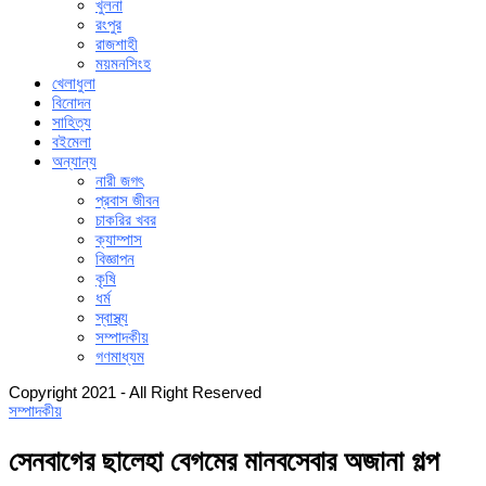
খুলনা
রংপুর
রাজশাহী
ময়মনসিংহ
খেলাধুলা
বিনোদন
সাহিত্য
বইমেলা
অন্যান্য
নারী জগৎ
প্রবাস জীবন
চাকরির খবর
ক্যাম্পাস
বিজ্ঞাপন
কৃষি
ধর্ম
স্বাস্থ্য
সম্পাদকীয়
গণমাধ্যম
Copyright 2021 - All Right Reserved
সম্পাদকীয়
সেনবাগের ছালেহা বেগমের মানবসেবার অজানা গল্প