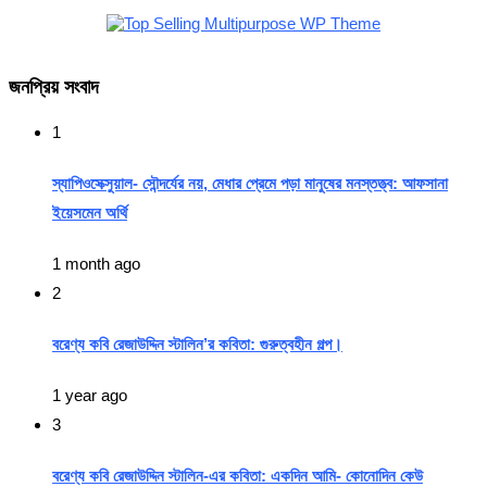
জনপ্রিয় সংবাদ
1
স্যাপিওসেক্সুয়াল- সৌন্দর্যের নয়, মেধার প্রেমে পড়া মানুষের মনস্তত্ত্ব: আফসানা
ইয়েসমেন অর্থি
1 month ago
2
বরেণ্য কবি রেজাউদ্দিন স্টালিন’র কবিতা: গুরুত্বহীন গল্প।
1 year ago
3
বরেণ্য কবি রেজাউদ্দিন স্টালিন-এর কবিতা: একদিন আমি- কোনোদিন কেউ