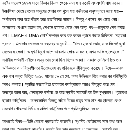
কষ্টের মাঝেও ১৯৯৭ সালে বিজ্ঞান বিভাগ থেকে ভাল ফল করেই এসএসসি পাস করেন।
উচ্চশিক্ষা থেমে গেলেও মানুষের সেবার পথ খুলে যায় গভীরতর অনুসন্ধানে জানা যায়—
অর্থাভাবই বাধা হয়ে দাঁড়ায় তার উচ্চশিক্ষার সামনে। কিন্তু এখানেই গল্প মোড় নেয়।
অনেকেই যেখানে হতাশ হন, সেখানে ছালেহা বেছে নেন অন্য পথ—মানুষকে সেবা করার
পথ। LMAF ও DMA কোর্স সম্পন্ন করে শুরু করেন গ্রামে গ্রামে চিকিৎসা–সহায়তা
প্রদান। এলাকার লোকজনের বক্তব্য অনুযায়ী— “রাত হোক বা ভোর, ডাক দিলেই ছুটে
যেতেন ছালেহা। অসুখ-বিসুখে আগে ডাকতাম লোক ডাক্তার, এখন ডাকি ছালেহাকে।”
স্থানীয় গর্ভবতী নারীদের জন্য তার সেবা ছিল বিশেষ ভরসা। নরমাল ডেলিভারিতে তার
অভিজ্ঞতা ও দায়িত্বশীলতা ইতোমধ্যে বহু পরিবারকে ঝুঁকিমুক্ত করেছে। বিয়ে—আরও
এক ধাপ শক্ত ভিত্তি ২০১০ সালের ১৯ মে মো. ফখর উদ্দিনকে বিয়ে করার পর পরিস্থিতি
আরও বদলায়। স্বামীর সহযোগিতা ছালেহার কার্যক্রমকে আরও বিস্তৃত করে দেয়।
তদন্তে জানা যায়, সেবামূলক কর্মকাণ্ডে তার স্বামীর সহযোগিতা ছিল দৃশ্যমান। প্রচারণা
ছাড়াই কাউন্সিলর—অস্বাভাবিক কিন্তু সত্যি বিয়ের মাত্র সাত মাস পর ছালেহা বেগম
সেনবাগ পৌরসভা নির্বাচনে মহিলা কাউন্সিলর পদে প্রতিদ্বন্দ্বিতা করেন।
আশ্চর্যের বিষয়—তিনি কোনো প্রচারণাই করেননি। স্থানীয় ভোটারদের সঙ্গে কথা বলে
জানা যায়, “প্রচারণা লাগেনি। কাজই ছিল তার প্রচারণা।” ফলাফল—সরাসরি জয়।