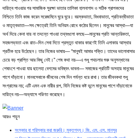
দায়িত্ব পাওয়ার পর সামাজিক সুরক্ষা ভাতার তালিকা হালনাগাদ ও সঠিক প্রাপকদের
নিশ্চিতে তিনি কাজ করেন সরেজমিনে ঘুরে ঘুরে। বয়স্কভাতা, বিধবাভাতা, প্রতিবন্ধীভাতা
ও মাতৃত্বভাতা—সব ক্ষেত্রেই তিনি অনিয়ম রোধে কঠোর ছিলেন। মানুষের আস্থা—যা
অর্থ দিয়ে কেনা যায় না তদন্তে পাওয়া তথ্যগুলো বলছে—মানুষের প্রতি আন্তরিকতা,
সহজলভ্যতা এবং রাত–দিন সেবা দিতে প্রস্তুত থাকার কারণেই তিনি এলাকায় আস্থার
প্রতীক হয়ে উঠেছেন। তার নিজের ভাষায়— “মানুষই আমার শক্তি। তাদের ভালোবাসার
চেয়ে বড় প্রাপ্তি আর কিছু নেই।” শেষ কথা নয়—এ শুধু পথচলার শুরু অনুসন্ধানের
শেষাংশে পাওয়া যায় ছালেহা বেগমের ভবিষ্যৎ ভাবনা— সমাজের প্রতিটি অসহায় মানুষের
পাশে দাঁড়ানো। মানবসেবাকে জীবনের শেষ দিন পর্যন্ত ধরে রাখা। তার জীবনকথা শুধু
সংগ্রামের নয়; এটি এমন এক নারীর গল্প, যিনি নিজের কষ্ট ভুলে মানুষের পাশে দাঁড়ানোকে
দায়িত্ব নয়—অভ্যাসে পরিণত করেছেন।
আরও পড়ুন
সংস্কার বা পরিস্কার করা জরুরি। মুক্তগদ্য। জি. এম. এস. মানসুর