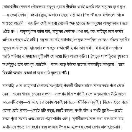
নোয়াখালীর সেনবাগ পৌরসভার বাবুপুর গ্রামে দীর্ঘদিন ধরেই একটি নাম মানুষের মুখে মুখে
—ছালেহা বেগম। বঞ্চনার জন্ম, অভাবের বেড়ে ওঠা আর শিক্ষাজীবনের বাধাগুলো তাকে
থামাতে পারেনি। বরং ঠিক সেই জায়গা থেকেই শুরু হয়েছে জনমানুষের আস্থাভাজন হয়ে
ওঠার গল্প। অনুসন্ধানে জানা যায়, মানুষের সেবাকে পেশা নয়, বরং দায়িত্ব মনে করেই
এগিয়ে গেছেন এই নারী। জন্মের আগেই বাবাহারা, পৈতৃক সম্পত্তি থেকেও বঞ্চিত স্থানীয়
সূত্রে জানা গেছে, ছালেহা বেগম জন্মের আগেই হারান তার বাবা। বাবা-হারা সন্তানের
প্রতি পরিবার ও সমাজের দৃষ্টিভঙ্গি সে সময় ছিল আরও কঠিন। পৈতৃক সম্পত্তির ন্যূনতম
অংশটুকুও তার ভাগ্যে জোটেনি। ফলে বেড়ে উঠতে হয়েছে নানাবাড়ির আশ্রয়ে। তবে
বিষয়টি অভাব–বঞ্চনা না হয়ে ওঠে দৃঢ়তার পাঠ।
নানাবাড়ি ও মা জাহানারা বেগমের সংগ্রামই পরবর্তী জীবনে তাকে মানবসেবার পথে ঠেলে
দেয়। মায়ের খামার, মেয়ের স্বপ্ন—সংগ্রাম ছিল প্রতিটি ধাপে অনুসন্ধানে উঠে আসে
আরেকটি তথ্য—মা জাহানারা বেগম একাই চালাতেন জীবিকার লড়াই। নিজের হাতে গড়ে
তোলা ছোট খামার—মোটে দুটি বাছুর, চারটি ছাগল, দশটি হাঁস ও দশটি মুরগি—এতেই
চলত পুরো সংসার এবং মেয়ের পড়াশোনার খরচ। স্থানীয়দের সঙ্গে কথা বলে জানা যায়,
অর্থাভাবে পড়াশোনা বহুবার বন্ধ হওয়ার উপক্রম হলেও ছালেহা বেগম হাল ছাড়েননি।