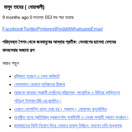
মাসুদ তাহের ( নোয়াখালী)
9 months ago
0 মন্তব্য
553
বার পড়া হয়েছে
Facebook
Twitter
Pinterest
Reddit
Whatsapp
Email
পরিত্যক্ত শৈশব থেকে জনমানুষের আস্থার প্রতীক: সেনবাগের ছালেহা বেগমের
মানবসেবার অজানা গল্প
আরও পড়ুন
রাষ্ট্রদূত হচ্ছেন ৩ সেনা কর্মকর্তা
বেগমপাড়া যেভাবে লুটেরাদের ঠিকানা
আজকে কানাডা প্রবাসী চলচিত্র পরিচালক, সাংবাদিক ও মিডিয়া ব্যক্তিত্ব
শহিদুল ইসলাম মিন্টু-এর জন্মদিন।
এখানে ভোগান্তি ভাড়া দেয়া হয়। প্রবন্ধ। মোহাম্মদ কুতুবউদ্দিন
অনুষ্ঠিত হলো প্রতিবিম্ব প্রকাশ-ঈদ পুনর্মিলনী ও লেখক সম্মানী প্রদান অনুষ্ঠান।
জামায়াতের ভিসি নিয়োগ দিয়ে যেভাবে ডাকসু নির্বাচন, বললেন ঢাবি অধ্যাপক