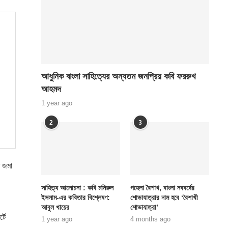
আধুনিক বাংলা সাহিত্যের অন্যতম জনপ্রিয় কবি ফররুখ
আহমদ
1 year ago
2
3
র জমা
সাহিত্য আলোচনা : কবি মনিরুল
পহেলা বৈশাখ, বাংলা নববর্ষের
ইসলাম-এর কবিতার বিশ্লেষণ:
শোভাযাত্রার নাম হবে ‘বৈশাখী
আবুল খায়ের
শোভাযাত্রা’
টে
1 year ago
4 months ago