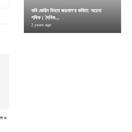
কবি জেরিন বিনতে জয়নাল’র কবিতা: অচেনা
পথিক। দৈনিক...
2 years ago
সেল এ