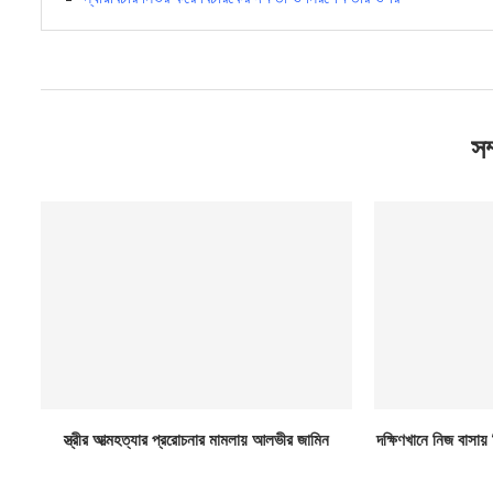
সম
স্ত্রীর আত্মহত্যার প্ররোচনার মামলায় আলভীর জামিন
দক্ষিণখানে নিজ বাসায