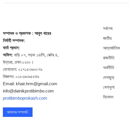
সর্বশেষ
সম্পাদক
ও প্রকাশক
: আবুল খায়ের
জাতীয়
নির্বাহী সম্পাদক:
বার্তা প্রধান:
আন্তর্জাতিক
অফিস:
বাড়ি ০৭, সড়ক ১৪/সি, সেক্টর ৪,
রাজনীতি
উত্তরা, ঢাকা-১২৩০।
অর্থনীতি
যোগাযোগ: ০১৭১৫৩৬৩০৭৯
বিজ্ঞাপন: ০১৮২৬৩৯৫৫৪৯
দেশজুড়ে
Email: khair.hrm@gmail.com
খেলাধুলা
info@dainikprotibimbo.com
বিনোদন
protibimboprokash.com
আমাদের সম্পর্কে