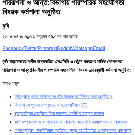
পরিকল্পনা ও আন্ত:বিভাগীয় পারস্পরিক সহযোগিতা
বিষয়ক কর্মশালা অনুষ্ঠিত
কৃষি
12 months ago
0 মন্তব্য
482
বার পড়া হয়েছে
Facebook
Twitter
Pinterest
Reddit
Whatsapp
Email
কৃষি মন্ত্রণালয়ের অধীন বাস্তবায়িত এসএসিপি ও রেইন্স প্রকল্পের বার্ষিক কৌশলগত
পরিকল্পনা ও আন্ত:বিভাগীয় পারস্পরিক সহযোগিতা বিষয়ক দুদিনব্যাপী কর্মশালা অনুষ্ঠিত:
আরও পড়ুন
কুড়িগ্রামে করলা চাষিদের সংগঠন বিষয়ক মতবিনিময় সভা অনুষ্ঠিত।
বিশ্ব খাদ্য পুরস্কার পাচ্ছেন আবদুল আউয়াল মিন্টু
ছাত্রশক্তির নেত্রীকে বিয়ে করলেন এনসিপির হান্নান মাসউদ
কৃষি সম্প্রসারণ অধিদপ্তরের নাম পরিবর্তন করে কৃষি অধিদপ্তর নাম প্রস্তাব
পেস্ট কন্ট্রোল টেকনিশিয়ান প্রশিক্ষণ কেন্দ্র: অপরিহার্যতা ও সম্ভাবনার এক নতুন