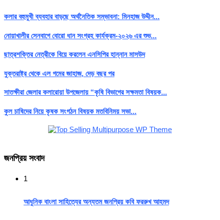
কলার বহুমুখী ব্যবহার বাড়ছে অর্থনৈতিক সম্ভাবনা: মিনহাজ উদ্দীন...
নোয়াখালীর সেনবাগে বোরো ধান সংগ্রহ কার্যক্রম-২০২৬ এর শুভ...
ছাত্রশক্তির নেত্রীকে বিয়ে করলেন এনসিপির হান্নান মাসউদ
যুক্তরাষ্ট্র থেকে এল গমের জাহাজ, দেড় বছর পর
সাতক্ষীরা জেলার কলারোয়া উপজেলায় “কৃষি বিভাগের সক্ষমতা বিষয়ক...
কুল চাষিদের নিয়ে কৃষক সংগঠন বিষয়ক মতবিনিময় সভা...
জনপ্রিয় সংবাদ
1
আধুনিক বাংলা সাহিত্যের অন্যতম জনপ্রিয় কবি ফররুখ আহমদ