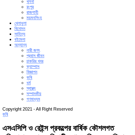
খুলনা
রংপুর
রাজশাহী
ময়মনসিংহ
খেলাধুলা
বিনোদন
সাহিত্য
বইমেলা
অন্যান্য
নারী জগৎ
প্রবাস জীবন
চাকরির খবর
ক্যাম্পাস
বিজ্ঞাপন
কৃষি
ধর্ম
স্বাস্থ্য
সম্পাদকীয়
গণমাধ্যম
Copyright 2021 - All Right Reserved
কৃষি
এসএসিপি ও রেইন্স প্রকল্পের বার্ষিক কৌশলগত