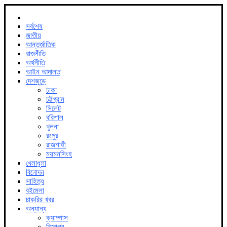
সর্বশেষ
জাতীয়
আন্তর্জাতিক
রাজনীতি
অর্থনীতি
আইন আদালত
দেশজুড়ে
ঢাকা
চট্টগ্রাম
সিলেট
বরিশাল
খুলনা
রংপুর
রাজশাহী
ময়মনসিংহ
খেলাধুলা
বিনোদন
সাহিত্য
বইমেলা
চাকরির খবর
অন্যান্য
ক্যাম্পাস
বিজ্ঞাপন