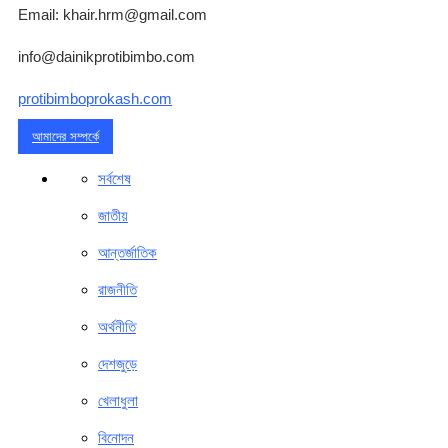
Email: khair.hrm@gmail.com
info@dainikprotibimbo.com
protibimboprokash.com
আমাদের সম্পর্কে
সর্বশেষ
জাতীয়
আন্তর্জাতিক
রাজনীতি
অর্থনীতি
দেশজুড়ে
খেলাধুলা
বিনোদন