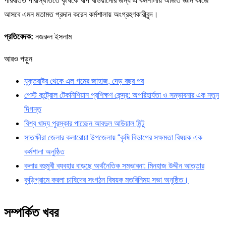
পরিবর্তিত পরিস্থিতিতে কৃষিকে খাপ খাওয়ানোর জন্য এ কর্মশালায় অর্জিত জ্ঞান কাজে
আসবে এমন মতামত প্রদান করেন কর্মশালায় অংগ্রহণকারীবৃন্দ।
প্রতিবেদক:
নজরুল ইসলাম
আরও পড়ুন
যুক্তরাষ্ট্র থেকে এল গমের জাহাজ, দেড় বছর পর
পেস্ট কন্ট্রোল টেকনিশিয়ান প্রশিক্ষণ কেন্দ্র: অপরিহার্যতা ও সম্ভাবনার এক নতুন
দিগন্ত
বিশ্ব খাদ্য পুরস্কার পাচ্ছেন আবদুল আউয়াল মিন্টু
সাতক্ষীরা জেলার কলারোয়া উপজেলায় “কৃষি বিভাগের সক্ষমতা বিষয়ক এক
কর্মশালা অনুষ্ঠিত
কলার বহুমুখী ব্যবহার বাড়ছে অর্থনৈতিক সম্ভাবনা: মিনহাজ উদ্দীন আত্তার
কুড়িগ্রামে করলা চাষিদের সংগঠন বিষয়ক মতবিনিময় সভা অনুষ্ঠিত।
সম্পর্কিত খবর