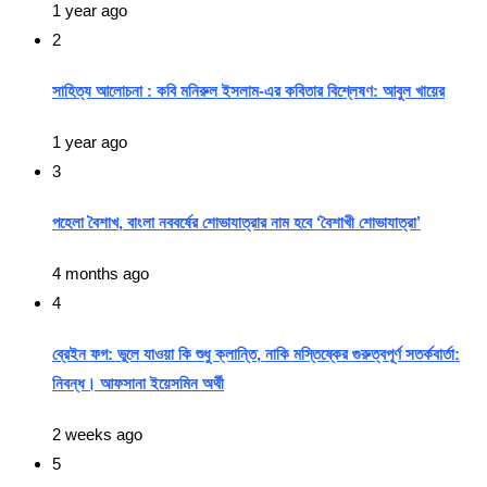
1 year ago
2
সাহিত্য আলোচনা : কবি মনিরুল ইসলাম-এর কবিতার বিশ্লেষণ: আবুল খায়ের
1 year ago
3
পহেলা বৈশাখ, বাংলা নববর্ষের শোভাযাত্রার নাম হবে ‘বৈশাখী শোভাযাত্রা’
4 months ago
4
ব্রেইন ফগ: ভুলে যাওয়া কি শুধু ক্লান্তি, নাকি মস্তিষ্কের গুরুত্বপূর্ণ সতর্কবার্তা:
নিবন্ধ। আফসানা ইয়েসমিন অর্থী
2 weeks ago
5