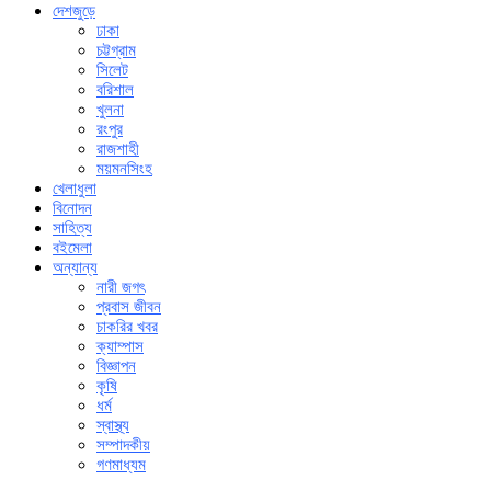
দেশজুড়ে
ঢাকা
চট্টগ্রাম
সিলেট
বরিশাল
খুলনা
রংপুর
রাজশাহী
ময়মনসিংহ
খেলাধুলা
বিনোদন
সাহিত্য
বইমেলা
অন্যান্য
নারী জগৎ
প্রবাস জীবন
চাকরির খবর
ক্যাম্পাস
বিজ্ঞাপন
কৃষি
ধর্ম
স্বাস্থ্য
সম্পাদকীয়
গণমাধ্যম