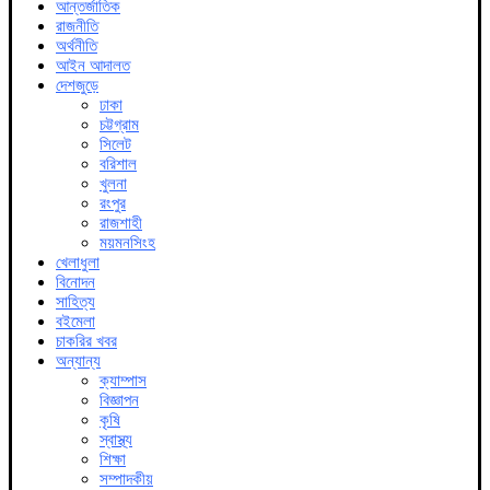
আন্তর্জাতিক
রাজনীতি
অর্থনীতি
আইন আদালত
দেশজুড়ে
ঢাকা
চট্টগ্রাম
সিলেট
বরিশাল
খুলনা
রংপুর
রাজশাহী
ময়মনসিংহ
খেলাধুলা
বিনোদন
সাহিত্য
বইমেলা
চাকরির খবর
অন্যান্য
ক্যাম্পাস
বিজ্ঞাপন
কৃষি
স্বাস্থ্য
শিক্ষা
সম্পাদকীয়