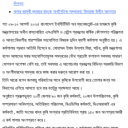
দিগন্ত
কলার বহুমুখী ব্যবহার বাড়ছে অর্থনৈতিক সম্ভাবনা: মিনহাজ উদ্দীন আত্তার
গত ০৯-১০ আগস্ট ২০২৫ বাংলাদেশ ইনস্টিটিউট অব ম্যনেজমেন্ট-এর হলরুমে কৃষি
মন্ত্রণালয়ের অধীন বাস্তবায়িত এসএসিপি ও রেইন্স প্রকল্পের বার্ষিক কৌশলগত পরিকল্পনা
ও আন্ত:বিভাগীয় পারস্পরিক সহযোগিতা বিষয়ক দুদিন ব্যাপী কর্মশালা অনুষ্ঠিত হয়। এ
কর্মশালায় প্রধান অতিথি হিসেবে ড. মোহাম্মদ ইমাদ উল্লাহ মিয়া, সচিব, কৃষি মন্ত্রণালয়
বলেন আমাদের সবার সহযোগিতামূলক সমন্বয়ের যৌথ প্রচেষ্টা ফলাফল সবসময় সাধারণ
যোগফল অপেক্ষা বেশি হয়. তাই সবসময় এ আলোচনায় প্রকল্পের বিভিন্ন সরকারি বিভাগ
ও অংশীদারদের সমন্বয় করে কাজ করার গুরুত্ব আরোপ করা হয় ।
তিনি আরো বলেন জলবায়ু পরিবর্তনের সাথে কৃষিকে উপযোগী করে তোলার জন্য সব
বিভাগের এগিয়ে আসতে হবে যার যতটুকু স্বক্ষমতা আছে।
অনুষ্ঠানে প্রকল্পভুক্ত ২০টি জেলার ৯০ জন কৃষি কর্মকর্তা, ২০জন উপপরিচালক, কৃষি
সম্প্রসারণ অধিদপ্তর, অতিরিক্ত পরিচালক, বিএডিসির কর্মকর্তা, বিএআরআই এর
কর্মকর্তা , জাতি সংঘের খাদ্য কৃষি সংস্থার প্রতিনিধিসহ প্রায় ১৫০ জন অংশগ্রহণকারী
এ কর্ম শালায় অংশগ্রহণ করে।