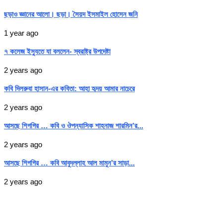
ছড়াও জ্ঞানের আলো। ছড়া। সৈয়দ ইসমাইল হোসেন জনি
1 year ago
৭ কলেজ ইস্যুতে যা বললেন- স্বরাষ্ট্র উপদেষ্টা
2 years ago
কবি দিলরুবা হাসান-এর কবিতা: আহা হৃদয় আমার নাচেরে
2 years ago
আসছে শিগগির … কবি ও ঔপন্যাসিক শাহনাজ শারমিন’র...
2 years ago
আসছে শিগগির … কবি আবুদল্লাহ আল মামুন’র সাড়া...
2 years ago