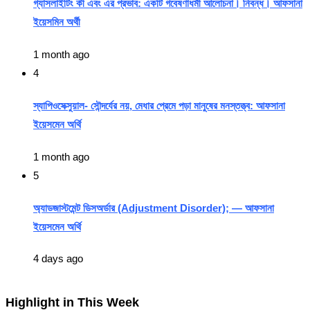
গ্যাসলাইটিং কী এবং এর প্রভাব: একটি গবেষণাধর্মী আলোচনা। নিবন্ধ। আফসানা
ইয়েসমিন অর্থী
1 month ago
4
স্যাপিওসেক্সুয়াল- সৌন্দর্যের নয়, মেধার প্রেমে পড়া মানুষের মনস্তত্ত্ব: আফসানা
ইয়েসমেন অর্থি
1 month ago
5
অ্যাডজাস্টমেন্ট ডিসঅর্ডার (Adjustment Disorder); — আফসানা
ইয়েসমেন অর্থি
4 days ago
Highlight in This Week