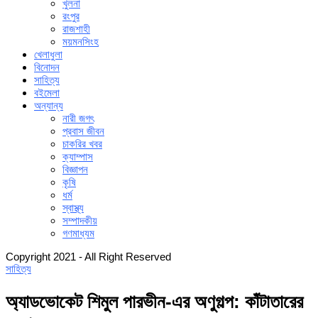
খুলনা
রংপুর
রাজশাহী
ময়মনসিংহ
খেলাধুলা
বিনোদন
সাহিত্য
বইমেলা
অন্যান্য
নারী জগৎ
প্রবাস জীবন
চাকরির খবর
ক্যাম্পাস
বিজ্ঞাপন
কৃষি
ধর্ম
স্বাস্থ্য
সম্পাদকীয়
গণমাধ্যম
Copyright 2021 - All Right Reserved
সাহিত্য
অ্যাডভোকেট শিমুল পারভীন-এর অণুগল্প: কাঁটাতারের