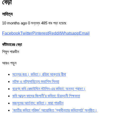
বেড়া
সাহিত্য
10 months ago
0 মন্তব্য
485
বার পড়া হয়েছে
Facebook
Twitter
Pinterest
Reddit
Whatsapp
Email
কাঁটাতারের বেড়া
শিমুল পারভীন
আরও পড়ুন
সত্যের জয়। কবিতা। রহিমা আক্তার রীমা
নাটক ও নাট্যসাহিত্যে শুভাশিস সিনহা
বরেণ্য কবি রেজাউদ্দিন স্টালিন-এর কবিতা: অনন্ত শ্রাবণ।
কবি আব্দুল কাদের জিলানী’র কবিতা: চিরন্তনী শিক্ষকতা
মজলুমের আর্তনাদ: কবিতা। মায়া পারভীন
‘জাতীয় কবিতা পরিষদ’ আয়োজিত ‘স্বাধীনতার কবিতাপাঠ’ অনুষ্ঠিত।