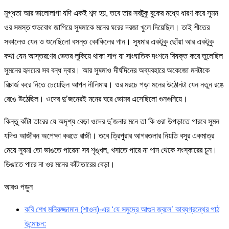
মুগ্ধতা আর ভালোলাগা যদি একই শব্দ হয়, তবে তার সবটুকু বুকের মধ্যে ধারণ করে সুমন
ওর সমস্ত শুভবোধ জাগিয়ে সুষমাকে মনের ঘরের দরজা খুলে দিয়েছিল। তাই শীতের
সকালেও যেন ও শুনেছিলো বসন্ত কোকিলের গান। সুষমার একটুকু ছোঁয়া আর একটুকু
কথা যেন আস্তরণের ভেতর লুকিয়ে থাকা সাপ যা সাংঘাতিক দংশনে বিষক্ত করে তুলেছিল
সুমনের হৃদয়ের সব বন্ধ দ্বার। আর সুষমাও দীর্ঘদিনের অব্যবহারে অকেজো মনটাকে
রিচার্জ করে নিতে চেয়েছিল আপন নীলিমায়। ওর মরচে পড়া মনের উঠোনটা যেন নতুন রঙে
রেঙে উঠেছিল। ওদের দু’জনেরই মনের ঘরে ভোমর এসেছিলো গুনগুনিয়ে।
কিন্তু কাঁটা তারের যে অদৃশ্য বেড়া ওদের দু’জনার মনে তা কি ওরা উপড়াতে পারবে সুমন
যদিও আজীবন অপেক্ষা করতে রাজী। তবে ত্রিপুরার আগরতলার নিয়তি বসুর একমাত্র
মেয়ে সুষমা তো ভাঙতে পারেনা সব শৃঙ্খল, খসাতে পারে না পান থেকে সংস্কারের চুন।
ডিঙাতে পারে না ওর মনের কাঁটাতারের বেড়া।
আরও পড়ুন
কবি শেখ মনিরুজ্জামান (শাওন)-এর ‘যে সমুদ্রে আগুন জ্বলে’ কাব্যগ্রন্থের পাঠ
উন্মোচন: