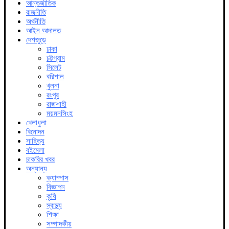
আন্তর্জাতিক
রাজনীতি
অর্থনীতি
আইন আদালত
দেশজুড়ে
ঢাকা
চট্টগ্রাম
সিলেট
বরিশাল
খুলনা
রংপুর
রাজশাহী
ময়মনসিংহ
খেলাধুলা
বিনোদন
সাহিত্য
বইমেলা
চাকরির খবর
অন্যান্য
ক্যাম্পাস
বিজ্ঞাপন
কৃষি
স্বাস্থ্য
শিক্ষা
সম্পাদকীয়