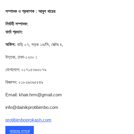
সম্পাদক
ও প্রকাশক
: আবুল খায়ের
নির্বাহী সম্পাদক:
বার্তা প্রধান:
অফিস:
বাড়ি ০৭, সড়ক ১৪/সি, সেক্টর ৪,
উত্তরা, ঢাকা-১২৩০।
যোগাযোগ: ০১৭১৫৩৬৩০৭৯
বিজ্ঞাপন: ০১৮২৬৩৯৫৫৪৯
Email: khair.hrm@gmail.com
info@dainikprotibimbo.com
protibimboprokash.com
আমাদের সম্পর্কে