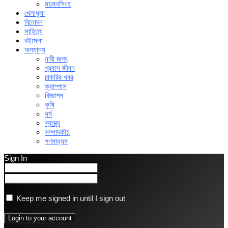
ময়মনসিংহ
খেলাধুলা
বিনোদন
সাহিত্য
বইমেলা
অন্যান্য
নারী জগৎ
প্রবাস জীবন
চাকরির খবর
ক্যাম্পাস
বিজ্ঞাপন
কৃষি
ধর্ম
স্বাস্থ্য
সম্পাদকীয়
গণমাধ্যম
Sign In
Keep me signed in until I sign out