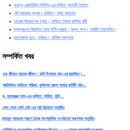
বরেণ্য রেজাউদ্দিন স্টালিন-এর কবিতা: আগামী বৈশাখে
নষ্ট সমাজের অশ্রু। কবিতা। সাজু আহমেদ
তারেক জিয়ার পথ চলায়। কবিতা: সৈয়দা রাশিদা বারী
স্বপ্নগুলো বিকশিত হোক বর্ণিল ধারায়। মুক্ত গদ্য। শারমীন ইয়াসমিন।
ভালোবাসা রবে। কবিতা। নাসিমা আক্তার
সম্পর্কিত খবর
এক জীবনে অনেক জীবন। কবি ইসহাক খান-এর জন্মদিনে।...
প্রতিবিম্ব সাহিত্য পরিষদ, কুমিল্লা জেলা শাখার কমিটি গঠন...
ড. মনোরঞ্জন দাস-এর কবিতা: সাবিনা, তুমি…
বেলা শেষে কেউ নেই-এর পাঠ উন্মোচন অনুষ্ঠিত
হুমায়ূন আহমেদ স্মরণে চৈত্র সাংস্কৃতিক সংগঠনের স্মরণসভা অনুষ্ঠিত
সাহিত্যিক সাংস্কৃতিক ব্যক্তিত্ব হিসেবে ২০২৬ সালের মাঝামাঝি সংলগ্নে...