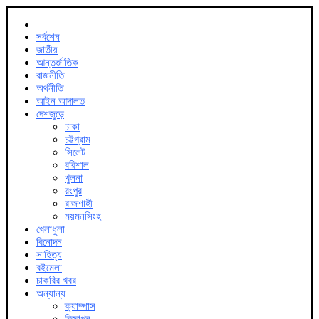
সর্বশেষ
জাতীয়
আন্তর্জাতিক
রাজনীতি
অর্থনীতি
আইন আদালত
দেশজুড়ে
ঢাকা
চট্টগ্রাম
সিলেট
বরিশাল
খুলনা
রংপুর
রাজশাহী
ময়মনসিংহ
খেলাধুলা
বিনোদন
সাহিত্য
বইমেলা
চাকরির খবর
অন্যান্য
ক্যাম্পাস
বিজ্ঞাপন