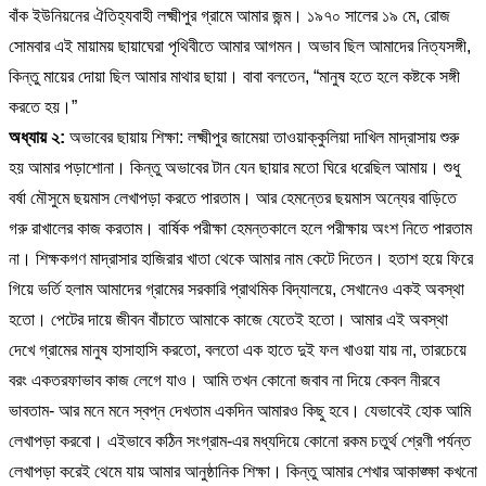
বাঁক ইউনিয়নের ঐতিহ্যবাহী লক্ষ্মীপুর গ্রামে আমার জন্ম। ১৯৭০ সালের ১৯ মে, রোজ
সোমবার এই মায়াময় ছায়াঘেরা পৃথিবীতে আমার আগমন। অভাব ছিল আমাদের নিত্যসঙ্গী,
কিন্তু মায়ের দোয়া ছিল আমার মাথার ছায়া। বাবা বলতেন, “মানুষ হতে হলে কষ্টকে সঙ্গী
করতে হয়।”
অধ্যায় ২:
অভাবের ছায়ায় শিক্ষা: লক্ষ্মীপুর জামেয়া তাওয়াক্কুলিয়া দাখিল মাদ্রাসায় শুরু
হয় আমার পড়াশোনা। কিন্তু অভাবের টান যেন ছায়ার মতো ঘিরে ধরেছিল আমায়। শুধু
বর্ষা মৌসুমে ছয়মাস লেখাপড়া করতে পারতাম। আর হেমন্তের ছয়মাস অন্যের বাড়িতে
গরু রাখালের কাজ করতাম। বার্ষিক পরীক্ষা হেমন্তকালে হলে পরীক্ষায় অংশ নিতে পারতাম
না। শিক্ষকগণ মাদ্রাসার হাজিরার খাতা থেকে আমার নাম কেটে দিতেন। হতাশ হয়ে ফিরে
গিয়ে ভর্তি হলাম আমাদের গ্রামের সরকারি প্রাথমিক বিদ্যালয়ে, সেখানেও একই অবস্থা
হতো। পেটের দায়ে জীবন বাঁচাতে আমাকে কাজে যেতেই হতো। আমার এই অবস্থা
দেখে গ্রামের মানুষ হাসাহাসি করতো, বলতো এক হাতে দুই ফল খাওয়া যায় না, তারচেয়ে
বরং একতরফাভাব কাজ লেগে যাও। আমি তখন কোনো জবাব না দিয়ে কেবল নীরবে
ভাবতাম- আর মনে মনে স্বপ্ন দেখতাম একদিন আমারও কিছু হবে। যেভাবেই হোক আমি
লেখাপড়া করবো। এইভাবে কঠিন সংগ্রাম-এর মধ্যদিয়ে কোনো রকম চতুর্থ শ্রেণী পর্যন্ত
লেখাপড়া করেই থেমে যায় আমার আনুষ্ঠানিক শিক্ষা। কিন্তু আমার শেখার আকাঙ্ক্ষা কখনো