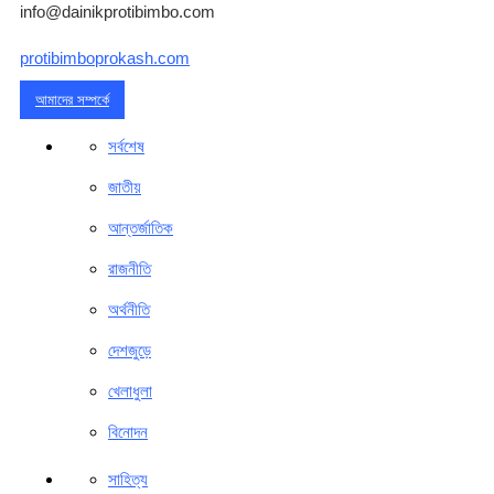
info@dainikprotibimbo.com
protibimboprokash.com
আমাদের সম্পর্কে
সর্বশেষ
জাতীয়
আন্তর্জাতিক
রাজনীতি
অর্থনীতি
দেশজুড়ে
খেলাধুলা
বিনোদন
সাহিত্য