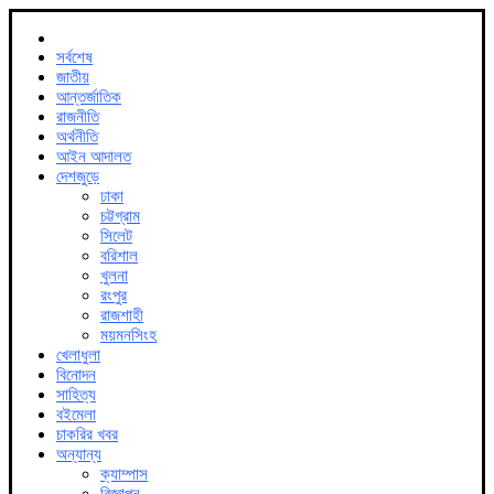
সর্বশেষ
জাতীয়
আন্তর্জাতিক
রাজনীতি
অর্থনীতি
আইন আদালত
দেশজুড়ে
ঢাকা
চট্টগ্রাম
সিলেট
বরিশাল
খুলনা
রংপুর
রাজশাহী
ময়মনসিংহ
খেলাধুলা
বিনোদন
সাহিত্য
বইমেলা
চাকরির খবর
অন্যান্য
ক্যাম্পাস
বিজ্ঞাপন