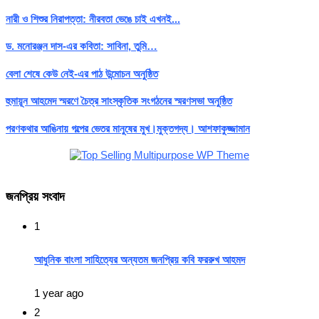
নারী ও শিশুর নিরাপত্তা: নীরবতা ভেঙে চাই এখনই...
ড. মনোরঞ্জন দাস-এর কবিতা: সাবিনা, তুমি…
বেলা শেষে কেউ নেই-এর পাঠ উন্মোচন অনুষ্ঠিত
হুমায়ূন আহমেদ স্মরণে চৈত্র সাংস্কৃতিক সংগঠনের স্মরণসভা অনুষ্ঠিত
পরণকথার আঙিনায় গল্পের ভেতর মানুষের মুখ।মুক্তগদ্য। আশফাকুজ্জামান
জনপ্রিয় সংবাদ
1
আধুনিক বাংলা সাহিত্যের অন্যতম জনপ্রিয় কবি ফররুখ আহমদ
1 year ago
2