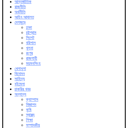
আন্তর্জাতিক
রাজনীতি
অর্থনীতি
আইন আদালত
দেশজুড়ে
ঢাকা
চট্টগ্রাম
সিলেট
বরিশাল
খুলনা
রংপুর
রাজশাহী
ময়মনসিংহ
খেলাধুলা
বিনোদন
সাহিত্য
বইমেলা
চাকরির খবর
অন্যান্য
ক্যাম্পাস
বিজ্ঞাপন
কৃষি
স্বাস্থ্য
শিক্ষা
সম্পাদকীয়