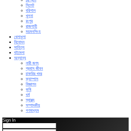
সিলেট
বরিশাল
খুলনা
রংপুর
রাজশাহী
ময়মনসিংহ
খেলাধুলা
বিনোদন
সাহিত্য
বইমেলা
অন্যান্য
নারী জগৎ
প্রবাস জীবন
চাকরির খবর
ক্যাম্পাস
বিজ্ঞাপন
কৃষি
ধর্ম
স্বাস্থ্য
সম্পাদকীয়
গণমাধ্যম
Sign In