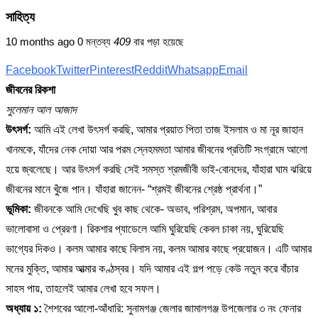
সাহিত্য
10 months ago
0 মন্তব্য
409
বার পড়া হয়েছে
Facebook
Twitter
Pinterest
Reddit
Whatsapp
Email
জীবনের রিকশা
সুলেমান আল আজাদ
উৎসর্গ:
আমি এই লেখা উৎসর্গ করছি, আমার প্রয়াত পিতা তাজ ইসলাম ও মা নূর জাহান
খানমকে, যাঁদের নেক দোয়া আর পরম স্নেহমমতা আমার জীবনের প্রতিটি সংগ্রামে আলো
হয়ে জ্বলেছে। আর উৎসর্গ করছি সেই সমস্ত শ্রমজীবী ভাই-বোনদের, যাঁহারা ঘাম ঝরিয়ে
জীবনের মানে খুঁজে পান। যাঁহারা জানেন- “শ্রমই জীবনের শ্রেষ্ঠ প্রার্থনা।”
ভূমিকা:
জীবনকে আমি দেখেছি খুব কাছ থেকে- অভাব, পরিশ্রম, অপমান, আবার
ভালোবাসা ও প্রেরণা। রিকশার প্যাডেলে আমি ঘুরিয়েছি কেবল চাকা নয়, ঘুরিয়েছি
ভাগ্যের দিকও। কলম আমার কাছে বিলাস নয়, কলম আমার কাছে প্রয়োজন। এটি আমার
মনের মুক্তি, আমার আত্মার কণ্ঠস্বর। যদি আমার এই গল্প পড়ে কেউ নতুন করে বাঁচার
সাহস পায়, তাহলেই আমার লেখা হবে সফল।
অধ্যায় ১:
শৈশবের আলো-আঁধারি: সুনামগঞ্জ জেলার জামালগঞ্জ উপজেলার ৩ নং ফেনার