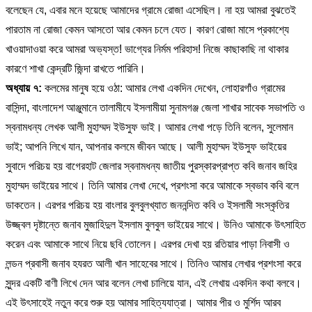
বলেছেন যে, এবার মনে হয়েছে আমাদের গ্রামে রোজা এসেছিল। না হয় আমরা বুঝতেই
পারতাম না রোজা কেমন আসতো আর কেমন চলে যেত। কারণ রোজা মাসে প্রকাশ্যে
খাওয়াদাওয়া করে আমরা অভ্যস্ত! ভাগ্যের নির্মম পরিহাস! নিজে কাছাকাছি না থাকার
কারণে শাখা কেন্দ্রটি জিন্দা রাখতে পারিনি।
অধ্যায় ৭:
কলমের মানুষ হয়ে ওঠা: আমার লেখা একদিন দেখেন, লোহারগাঁও গ্রামের
বাসিন্দা, বাংলাদেশ আঞ্জুমানে তালামীযে ইসলামীয়া সুনামগঞ্জ জেলা শাখার সাবেক সভাপতি ও
স্বনামধন্য লেখক আলী মুহাম্মদ ইউসুফ ভাই। আমার লেখা পড়ে তিনি বলেন, সুলেমান
ভাই; আপনি লিখে যান, আপনার কলমে জীবন আছে। আলী মুহাম্মদ ইউসুফ ভাইয়ের
সুবাদে পরিচয় হয় বাগেরহাট জেলার স্বনামধন্য জাতীয় পুরস্কারপ্রাপ্ত কবি জনাব জহির
মুহাম্মদ ভাইয়ের সাথে। তিনি আমার লেখা দেখে, প্রশংসা করে আমাকে স্বভাব কবি বলে
ডাকতেন। এরপর পরিচয় হয় বাংলার বুলবুলখ্যাত জননন্দিত কবি ও ইসলামী সংস্কৃতির
উজ্জ্বল দৃষ্টান্তে জনাব মুজাহিদুল ইসলাম বুলবুল ভাইয়ের সাথে। উনিও আমাকে উৎসাহিত
করেন এবং আমাকে সাথে নিয়ে ছবি তোলেন। এরপর দেখা হয় রতিয়ার পাড়া নিবাসী ও
লন্ডন প্রবাসী জনাব হযরত আলী খান সাহেবের সাথে। তিনিও আমার লেখার প্রশংসা করে
সুন্দর একটি বাণী লিখে দেন আর বলেন লেখা চালিয়ে যান, এই লেখায় একদিন কথা বলবে।
এই উৎসাহেই নতুন করে শুরু হয় আমার সাহিত্যযাত্রা। আমার পীর ও মুর্শিদ আরব