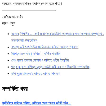
করেছেন, একজন রাখালও একদিন লেখক হতে পারে।
——————————————-
২৩/১০/২০২৫ ইং
আরও পড়ুন
আসছে শিগগির … কবি ও গল্পকার তাহমিনা আক্তার’র সাড়া জাগানো গল্পগ্রন্থ :
ভালোবাসার টানাপোড়ন
বরেণ্য কবি রেজাউদ্দিন স্টালিন-এর কবিতা: অনন্ত শ্রাবণ।
নিঃশব্দে চলে যাব। কবিতা। নার্গিস পারভীন
শেখ নুরুল ইসলাম সোহাগ’র কবিতা: শহীদ তিতুমীর
শুল্ক যুদ্ধ ও বাণিজ্য যুদ্ধে কেউই জয়ী হয় না : সিএমজি সম্পাদকীয়
কবি সুরমা খন্দকার’র কবিতা: কবি ও সাধারণ
সম্পর্কিত খবর
প্রতিবিম্ব সাহিত্য পরিষদ, কুমিল্লা জেলা শাখার কমিটি গঠন...