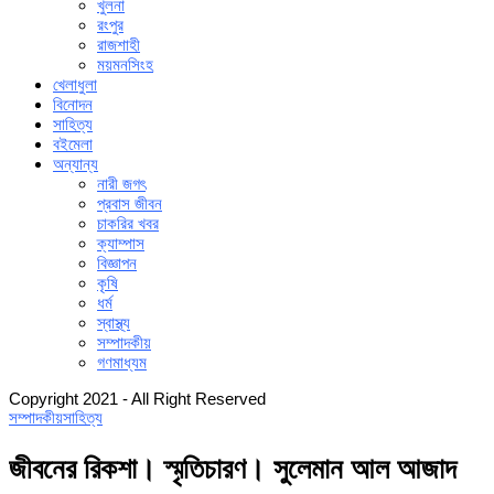
খুলনা
রংপুর
রাজশাহী
ময়মনসিংহ
খেলাধুলা
বিনোদন
সাহিত্য
বইমেলা
অন্যান্য
নারী জগৎ
প্রবাস জীবন
চাকরির খবর
ক্যাম্পাস
বিজ্ঞাপন
কৃষি
ধর্ম
স্বাস্থ্য
সম্পাদকীয়
গণমাধ্যম
Copyright 2021 - All Right Reserved
সম্পাদকীয়
সাহিত্য
জীবনের রিকশা। স্মৃতিচারণ। সুলেমান আল আজাদ