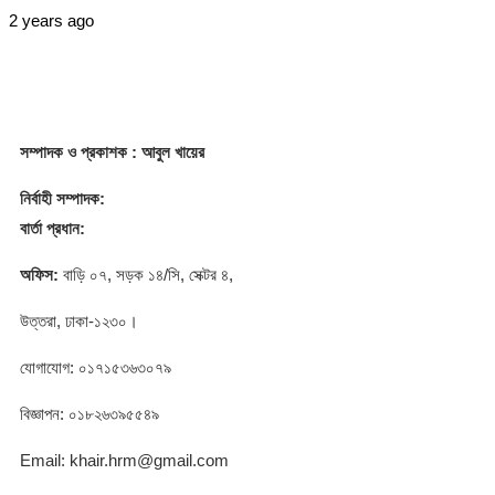
2 years ago
সম্পাদক
ও প্রকাশক
: আবুল খায়ের
নির্বাহী সম্পাদক:
বার্তা প্রধান:
অফিস:
বাড়ি ০৭, সড়ক ১৪/সি, সেক্টর ৪,
উত্তরা, ঢাকা-১২৩০।
যোগাযোগ: ০১৭১৫৩৬৩০৭৯
বিজ্ঞাপন: ০১৮২৬৩৯৫৫৪৯
Email: khair.hrm@gmail.com