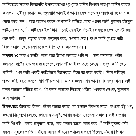
আমিরাতের সাবেক বিচারপতি উপমহাদেশের প্রখ্যাত হাদিস বিশারদ শায়খুল হাদিস হযরত
আল্লামা হাবীবুর রহমান রহমতুল্লাহি আলাইহি আমার লেখা পড়ে খুব প্রশংসা করেন এবং
দোয়া করে দেন। আর আদেশ করেন লেখালেখি চালিয়ে যেতে এরপর আলী মুহাম্মদ ইউসুফ
ভাইয়ের পরামর্শে একটি মোবাইল কিনি। সেই মোবাইল দিয়েই ফেসবুকে লেখা পোস্ট করা
শুরু করি। মানুষ পড়তে থাকে, মন্তব্য করে, উৎসাহ দেয়। তখন আমি বুঝতে পারি
রিকশাওয়ালা থেকে লেখককে পরিণত হওয়া অসম্ভব নয়।
অধ্যায় ৮:
আজও চলছি: আজ আর রিকশা চালাতে পারি না। সময় বদলেছে, শরীর
ক্লান্ত, হার্টের হাড় ক্ষয় হয়ে গেছে, এখন জীবন ধীরগতিতে চলছে। তবুও আমি থেমে
থাকিনি, এখন আমি একটি প্রতিষ্ঠানে নিরাপত্তা বিভাগের কাজ করছি। দিনে দায়িত্ব
পালন করি, রাতে কলমে লিখি জীবনগাথা। আমার কলম এখন আমার শ্বাসপ্রশ্বাস। এই
কলম আমাকে বাঁচিয়ে রাখে, এই কলম আমাকে দিয়েছে পরিচয় “একজন লেখক, সুলেমান
আল আজাদ।”
উপসংহার:
জীবনের রিকশা; জীবন আমার কাছে এক চলমান রিকশার মতো- কখনো উঁচু পথ,
কখনো নিচু পথে চলতে, কখনো ঝড়-বৃষ্টি, আবার কখনো রোদেলা সকাল। এই যাত্রায়
আমি শিখেছি- “কষ্টই মানুষকে গড়ে, আর কলমই তাকে অমর করে।” আমি কৃতজ্ঞ সেই
সকল মানুষদের প্রতি। যাঁহারা আমার জীবনের পথচলায় পাশে ছিলেন, যাঁহারা বিশ্বাস