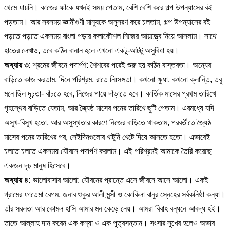
থেমে যায়নি। কাজের ফাঁকে যখনই সময় পেতাম, বেশি বেশি করে গল্প উপন্যাসের বই
পড়তাম। আর সবসময় জ্ঞানীগুণী মানুষকে অনুসরণ করে চলতাম, গল্প উপন্যাসের বই
পড়তে পড়তে একসময় বাংলা পড়ার কলাকৌশল নিজের আয়ত্ত্বে নিয়ে আসলাম। সাথে
হাতের লেখাও, তবে কঠিন বানান হলে এখনো একটু-আটটু অসুবিধা হয়।
অধ্যায় ৩:
শ্রমের জীবনে পদার্পণ: শৈশবের পরেই শুরু হয় কঠিন বাস্তবতা। অন্যের
বাড়িতে কাজ করতাম, দিনে পরিশ্রম, রাতে নিঃসঙ্গতা। কখনো ক্ষুধা, কখনো ক্লান্তি, তবু
মনে ছিল দৃঢ়তা- বাঁচতে হবে, নিজের পায়ে দাঁড়াতে হবে। কার্তিক মাসের প্রথম তারিখে
গৃহস্থের বাড়িতে যেতাম, আর জ্যৈষ্ঠ মাসের পনের তারিখে ছুটি পেতাম। এরমধ্যে যদি
অসুখ-বিসুখ হতো, আর অসুস্থতার কারণে নিজের বাড়িতে থাকতাম, পরবর্তীতে জ্যৈষ্ঠ
মাসের পনের তারিখের পর, সেইদিনগুলোর খাটুনি খেটে দিয়ে আসতে হতো। এভাবেই
চলতে চলতে একসময় যৌবনে পদার্পণ করলাম। এই পরিশ্রমই আমাকে তৈরি করেছে
একজন দৃঢ় মানুষ হিসেবে।
অধ্যায় ৪:
ভালোবাসার আলো: যৌবনের প্রান্তে এসে জীবনে আসে আলো। একই
গ্রামের ফাতেমা বেগম, জনাব শুকুর আলী মুন্সী ও কোকিলা বানুর স্নেহের সর্বকনিষ্ঠা কন্যা।
তাঁর সরলতা আর কোমল হাসি আমার মন কেড়ে নেয়। আমরা বিবাহ বন্ধনে আবদ্ধ হই।
তাতে আল্লাহ দান করেন এক কন্যা ও এক পুত্রসন্তান। সংসার সুখের হলেও অভাব