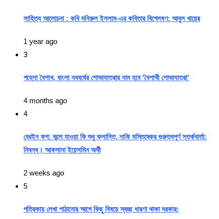
সাহিত্য আলোচনা : কবি মনিরুল ইসলাম-এর কবিতার বিশ্লেষণ: আবুল খায়ের
1 year ago
3
পহেলা বৈশাখ, বাংলা নববর্ষের শোভাযাত্রার নাম হবে ‘বৈশাখী শোভাযাত্রা’
4 months ago
4
ব্রেইন ফগ: ভুলে যাওয়া কি শুধু ক্লান্তি, নাকি মস্তিষ্কের গুরুত্বপূর্ণ সতর্কবার্তা:
নিবন্ধ। আফসানা ইয়েসমিন অর্থী
2 weeks ago
5
পত্রিকায় লেখা পাঠানোর আগে কিছু বিষয়ে স্বচ্ছ ধারণা থাকা দরকার: