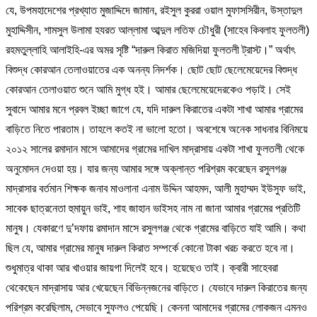
যে, উপমহাদেশের প্রখ্যাত মুজাদ্দিদে জামান, রইসুল কুররা ওয়াল মুফাসসিরীন, উস্তাদুল
মুহাদ্দিসীন, শামসুল উলামা হযরত আল্লামা আব্দুল লতিফ চৌধুরী (সাহেব কিবলাহ ফুলতলী)
রহমতুল্লাহি আলাইহি-এর অমর সৃষ্টি “দারুল কিরাত মজিদিয়া ফুলতলী ট্রাস্ট।” অর্থাৎ
বিশুদ্ধ কোরআন তেলাওয়াতের এক অনন্য নিদর্শক। ছোট ছোট ছেলেমেয়েদের বিশুদ্ধ
কোরআন তেলাওয়াত শুনে আমি মুগ্ধ হই। আমার ছেলেমেয়েদেরকেও পড়াই। সেই
সুবাদে আমার মনে প্রবল ইচ্ছা জাগে যে, যদি দারুল কিরাতের একটা শাখা আমার গ্রামের
বাড়িতে নিতে পারতাম। তাহলে কতই না ভালো হতো। অবশেষে অনেক সাধনার বিনিময়ে
২০১২ সালের রমাদান মাসে আমাদের গ্রামের দাখিল মাদ্রাসায় একটা শাখা ফুলতলী থেকে
অনুমোদন দেওয়া হয়। যার জন্য আমার সঙ্গে অক্লান্ত পরিশ্রম করেছেন রসুলগঞ্জ
মাদ্রাসার বর্তমান শিক্ষক জনাব মাওলানা এনাম উদ্দিন আহমদ, আলী মুহাম্মদ ইউসুফ ভাই,
সাবেক ছাত্রনেতা হুমায়ুন ভাই, শাহ জাহান ভাইসহ নাম না জানা আমার গ্রামের প্রতিটি
মানুষ। যেকারণে দু’দফায় রমাদান মাসে রসুলগঞ্জ থেকে গ্রামের বাড়িতে যাই আমি। কথা
ছিল যে, আমার গ্রামের মানুষ দারুল কিরাত সম্পর্কে কোনো টাকা খরচ করতে হবে না।
শুধুমাত্র থাকা আর খাওয়ার জায়গা দিলেই হবে। হয়েছেও তাই। ক্বারী সাহেবরা
থেকেছেন মাদ্রাসায় আর খেয়েছেন বিভিন্নজনের বাড়িতে। যেভাবে দারুল কিরাতের জন্য
পরিশ্রম করেছিলাম, সেভাবে সুফলও পেয়েছি। কেননা আমাদের গ্রামের লোকজন এমনও