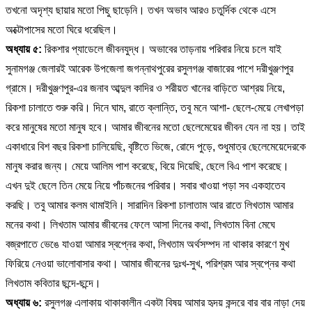
তখনো অদৃশ্য ছায়ার মতো পিছু ছাড়েনি। তখন অভাব আরও চতুর্দিক থেকে এসে
অক্টোপাসের মতো ঘিরে ধরেছিল।
অধ্যায় ৫:
রিকশার প্যাডেলে জীবনযুদ্ধ। অভাবের তাড়নায় পরিবার নিয়ে চলে যাই
সুনামগঞ্জ জেলারই আরেক উপজেলা জগন্নাথপুরের রসুলগঞ্জ বাজারের পাশে দরীখুঞ্জণপুর
গ্রামে। দরীখুঞ্জণপুর-এর জনাব আব্দুল কাদির ও শরীয়ত খানের বাড়িতে আশ্রয় নিয়ে,
রিকশা চালাতে শুরু করি। দিনে ঘাম, রাতে ক্লান্তি, তবু মনে আশা- ছেলে-মেয়ে লেখাপড়া
করে মানুষের মতো মানুষ হবে। আমার জীবনের মতো ছেলেমেয়ের জীবন যেন না হয়। তাই
একাধারে বিশ বছর রিকশা চালিয়েছি, বৃষ্টিতে ভিজে, রোদে পুড়ে, শুধুমাত্র ছেলেমেয়েদেরকে
মানুষ করার জন্য। মেয়ে আলিম পাশ করেছে, বিয়ে দিয়েছি, ছেলে বিএ পাশ করেছে।
এখন দুই ছেলে তিন মেয়ে নিয়ে পাঁচজনের পরিবার। সবার খাওয়া পড়া সব একহাতেব
করছি। তবু আমার কলম থামাইনি। সারাদিন রিকশা চালাতাম আর রাতে লিখতাম আমার
মনের কথা। লিখতাম আমার জীবনের ফেলে আসা দিনের কথা, লিখতাম বিনা মেঘে
বজ্রপাতে ভেঙে যাওয়া আমার স্বপ্নের কথা, লিখতাম অর্থসম্পদ না থাকার কারণে মুখ
ফিরিয়ে নেওয়া ভালোবাসার কথা। আমার জীবনের দুঃখ-সুখ, পরিশ্রম আর স্বপ্নের কথা
লিখতাম কবিতার ছন্দে-ছন্দে।
অধ্যায় ৬:
রসুলগঞ্জ এলাকায় থাকাকালীন একটা বিষয় আমার হৃদয় কন্দরে বার বার নাড়া দেয়