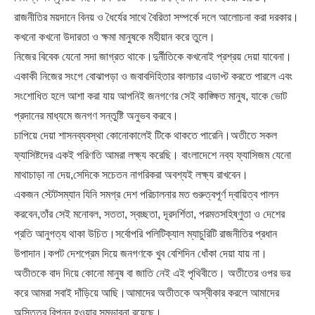
রাজনীতির ময়দানে বিনয় ও ধৈর্যের সাথে বৈরিতা সম্পর্কে দলে আলোচনা করা দরকার।
কখনো কখনো উদারতা ও ক্ষমা মানুষকে মহীয়ান করে তুলে।
নিজের বিবেক যেনো সদা জাগ্রত থাকে।দুর্নীতিকে কখনোই প্রশ্রয় দেয়া যাবেনা।
একাকী নিজের সংগে বোঝাপড়া ও জবাবদিহিতার কালচার এডাপ্ট করতে পারলে এবং
সংশোধিত হলে আশা করা যায় আপনিই জনগণের সেই কাঙ্ক্ষিত মানুষ, যাকে ভোট
প্রদানের মাধ্যমে জনগণ সন্তুষ্টি অনুভব করবে।
চাপিয়ে দেয়া শাসনব্যবস্থা কোনোকালেই টিকে থাকতে পারেনি।অতীতে সকল
ফ্যাসিষ্টদের একই পরিণতি আমরা লক্ষ্য করেছি। বাংলাদেশে নব্য ফ্যাসিজম যেনো
মাথাচাড়া না দেয়,সেদিকে সচেতন নাগরিকরা অবশ্যই লক্ষ্য রাখবেন।
একজন স্টেটসম্যান যিনি সমগ্র দেশ পরিচালনার মত গুরুত্বপূর্ণ দ্বায়িত্ব পালন
করবেন,তাঁর সেই মনোবল, সততা, স্বচ্ছতা, দূরদর্শিতা, পরমতসহিষ্ণুতা ও দেশের
প্রতি আনুগত্য থাকা উচিত।সর্বোপরি পলিটিক্যাল ম্যাচুরিটি রাজনীতির প্রধান
উপাদান।কপট দেশপ্রেম দিয়ে জনগণকে খুব বেশিদিন ধোঁকা দেয়া যায় না।
অতীতকে বাদ দিয়ে কোনো মানুষ বা জাতি নেই এই পৃথিবীতে। অতীতের ওপর ভর
করে আমরা সবাই দাঁড়িয়ে আছি।আমাদের অতীতকে অস্বীকার করলে আমাদের
অস্তিত্ব বিপন্ন হওয়ার সম্ভাবনা রয়েছে।