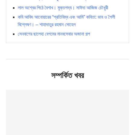
লাল অশ্বের পিঠে বৈশাখ। মুক্তগদ্য। সাঈদা আজিজ চৌধুরী
কবি আবিদ আনোয়ারের “প্রতিবিম্ব এবং আমি” কবিতা: ভাব ও শৈলী
বিশ্লেষণ। – শাহাদাতুর রহমান সোহেল
সেনবাগের ছালেহা বেগমের মানবসেবার অজানা গল্প
সম্পর্কিত খবর