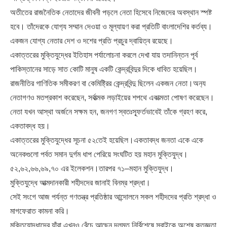
অতীতের রাজনৈতিক নেতাদের জীবনী পড়লে নেতা হিসেবে নিজেদের অবস্থান স্পষ্ট
হবে। তাঁদেরকে যোগ‍্য সম্মান দেওয়া ও মূল্যায়ণ করা প্রতিটি বাংলাদেশির কর্তব্য।
একজন যোগ্য নেতার দেশ ও দশের প্রতি প্রচুর দ্বায়িত্ব রয়েছে।
একাত্তরের মুক্তিযুদ্ধের ইতিহাস পর্যালোচনা করলে দেখা যায় তদানিন্তন পূর্ব
পাকিস্তানের সাড়ে সাত কোটি মানুষ একটি কেন্দ্রবিন্দুর দিকে ধাবিত হয়েছিল।
রাজনীতির গাণিতিক সমীকরণ বা কেমিষ্ট্রির কেন্দ্রবিন্দু ছিলেন একজন নেতা।অন‍্য
নেতাগণও মতপ্রকাশ করেছেন, সর্বাত্মক লড়াইয়ের শপথে একাত্মতা পোষণ করেছেন।
নেতা যখন আস্থা অর্জনে সক্ষম হন, জনগণ স্বতঃস্ফূর্তভাবেই তাঁকে গ্রহণ করে,
একতাবদ্ধ হয়।
একাত্তরের মুক্তিযুদ্ধের সূচনা ৫২তেই হয়েছিল।একতাবদ্ধ জনতা একে একে
অনেকগুলো পর্বত সমান দুর্গম ধাপ পেরিয়ে সংঘটিত হয় মহান মুক্তিযুদ্ধ।
৫২,৬২,৬৬,৬৯,৭০ এর ইলেকশন।তারপর ৭১–মহান মুক্তিযুদ্ধ।
মুক্তিযুদ্ধে আত্মদানকারী শহীদদের জানাই বিনম্র শ্রদ্ধা।
সেই সংগে আজ পর্যন্ত গণতন্ত্র প্রতিষ্ঠার আন্দোলনে সকল শহীদদের প্রতি শ্রদ্ধা ও
মাগফেরাত কামনা করি।
মুক্তিযোদ্ধাদের যাঁরা এখনও বেঁচে আছেন দলমত নির্বিশেষে সবাইকে অশেষ কৃতজ্ঞতা