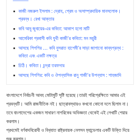
কাজী নজরুল ইসলাম : দ্রোহ, প্রেম ও অসাম্প্রদায়িক মানসলোক।
প্রবন্ধ। রেখা আক্তার
কবি আবু জুবায়ের-এর কবিতা: আকাশ হলো মাটি
আমেরিকা প্রবাসী কবি যুথী কাজী’র কবিতা: মন ময়ুরী
আসছে শিগগির … কবি নুসরাত হাশেমী’র সাড়া জাগানো কাব্যগ্রন্থ :
কবিতা এবং একটি নক্ষত্র
চিঠি। কবিতা। চন্দ্রা তরফদার
আসছে শিগগির: কবি ও ঔপন্যাসিক রানু গাজী’র উপন্যাস : শাহজাদি
বাংলাদেশে নির্বাচনী আবহ মোটামুটি সৃষ্টি হয়েছে।তারই পরিপ্রেক্ষিতে আমার এই
প্রবন্ধটি। আমি রাজনীতিক নই। ছাত্রাবস্থায়ও কখনো কোনো দলে ছিলাম না।
তবে বাংলাদেশের একজন সাধারণ নাগরিকের অভিজ্ঞতা থেকেই এই লেখাটি শেয়ার
করলাম।
প্রথমেই বর্ণবাদবিরোধী ও বিখ‍্যাত রাষ্ট্রনায়ক নেলসন ম‍্যান্ডেলার একটি উক্তি দিয়ে
শুরু করলাম।