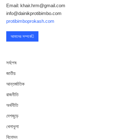
Email: khair.hrm@gmail.com
info@dainikprotibimbo.com
protibimboprokash.com
আমাদের সম্পর্কে
সর্বশেষ
জাতীয়
আন্তর্জাতিক
রাজনীতি
অর্থনীতি
দেশজুড়ে
খেলাধুলা
বিনোদন