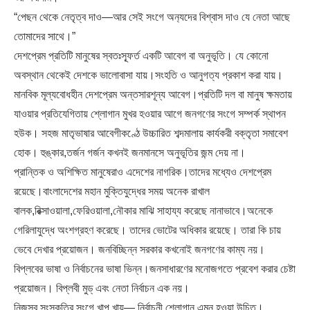
“পেছন থেকে নেতৃত্ব দাও—আর সেই সংগে অন‍্যদের বিশ্বাস দাও যে নেতা আছে
তোমাদের সাথে।”
দেশপ্রেম প্রতিটি মানুষের স্বতঃস্ফূর্ত একটি আবেগ বা অনুভূতি। যে কোনো
অবস্থান থেকেই দেশকে ভালোবাসা যায়।সংহতি ও আনুগত্য প্রকাশ করা যায়।
মানবিক মূল্যবোধহীন দেশপ্রেম অন্তসারশূন্য আবেগ।প্রতিটি দল বা মানুষ ক্ষমতায়
যাওয়ার প্রতিযেগিতায় শ্লোগান মুখর হওয়ার আগে জনগণের সংগে সম্পর্ক স্থাপন
হউক। সহজ মাতৃভাষার আবেগীকণ্ঠে উচ্চারিত শব্দমালায় কার্যকরী বক্তৃতা সমাবেশ
হোক। হুঙ্কার,তর্জন গর্জন কখনই জনমানসে অনুভূতির জন্ম দেয় না।
প্রান্তিক ও অশিক্ষিত মানুষেরাও এদেশের নাগরিক।তাদের মধ্যেও দেশপ্রেম
রয়েছে।বাংলাদেশের মহান মুক্তিযুদ্ধের সময় অনেক রাখাল
বালক,রিক্সাওয়ালা,ফেরিওয়ালা,নৌকার মাঝি সাহায্য করেছে নানাভাবে।অনেকে
গেরিলাযুদ্ধে অংশগ্রহণ করেছে। তাদের ভোটের অধিকার রয়েছে। তারা কি চায়
ভেবে দেখার প্রয়োজন। জনবিচ্ছিন্ন সরকার কখনোই জনগণের কাম্য নয়।
বিপ্লবের ভাষা ও নির্বাচনের ভাষা ভিন্ন।জনসাধারণের মনোজগতে প্রবেশ করার চেষ্টা
প্রয়োজন। বিপ্লবী মুড্ এবং নেতা নির্বাচন এক নয়।
নিজস্ব সংস্কৃতির সংগে খাপ খায়— নির্বাচনী শ্লোগান এমন হওয়া উচিত।