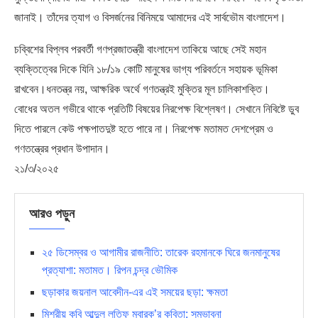
জানাই। তাঁদের ত্যাগ ও বিসর্জনের বিনিময়ে আমাদের এই সার্বভৌম বাংলাদেশ।
চব্বিশের বিপ্লব পরবর্তী গণপ্রজাতন্ত্রী বাংলাদেশ তাকিয়ে আছে সেই মহান
ব্যক্তিত্বের দিকে যিনি ১৮/১৯ কোটি মানুষের ভাগ্য পরিবর্তনে সহায়ক ভূমিকা
রাখবেন।ধনতন্ত্র নয়, আক্ষরিক অর্থে গণতন্ত্রই মুক্তির মূল চালিকাশক্তি।
বোধের অতল গভীরে থাকে প্রতিটি বিষয়ের নিরপেক্ষ বিশ্লেষণ। সেখানে নিবিষ্টে ডুব
দিতে পারলে কেউ পক্ষপাতদুষ্ট হতে পারে না। নিরপেক্ষ মতামত দেশপ্রেম ও
গণতন্ত্রের প্রধান উপাদান।
২১/৩/২০২৫
আরও পড়ুন
২৫ ডিসেম্বর ও আগামীর রাজনীতি: তারেক রহমানকে ঘিরে জনমানুষের
প্রত্যাশা: মতামত। রিপন চন্দ্র ভৌমিক
ছড়াকার জয়নাল আবেদীন-এর এই সময়ের ছড়া: ক্ষমতা
মিশরীয় কবি আব্দুল লতিফ মুবারক’র কবিতা: সম্ভাবনা