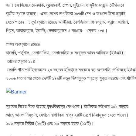
হয়। সে হিসেবে ডেনমার্ক, লুক্সেমবার্গ, স্পেন, সুইডেন ও সুইজারল্যান্ড যৌথভাবে
তৃতীয় স্থানে রয়েছে। এসব দেশের নাগরিকরা ১৮৬টি দেশ ও অঞ্চলে ভিসা ছাড়াই
যেতে পারেন। চতুর্থ স্থানে রয়েছে অস্ট্রিয়া, বেলজিয়াম, ফিনল্যান্ড, ফ্রান্স, জার্মানি,
গ্রিস, আয়ারল্যান্ড, ইতালি, নেদারল্যান্ডস ও নরওয়ে
—
স্কোর ১৮৫।
পঞ্চম অবস্থানে রয়েছে
হাঙ্গেরি,
পর্তুগাল
,
স্লোভাকিয়া
,
স্লোভেনিয়া
ও
সংযুক্ত
আরব
আমিরাত
(
ইউএই
)।
তাদের
স্কোর
১৮৪।
হেনলি
পাসপোর্ট
ইনডেক্সের
২০
বছরের
ইতিহাসে
সবচেয়ে
বড়
অগ্রগতি
দেখিয়েছে
ইউএ
২০০৬
সালের
পর
থেকে
দেশটি
১৪৯টি
নতুন
ভিসামুক্ত
গন্তব্য
যুক্ত
করেছে
এবং
র্যাংক
সূচকের নিচের দিকে রয়েছে যুদ্ধবিধ্বস্ত দেশগুলো। তালিকার সর্বশেষে ১০১ নম্বরে
আছে আফগানিস্তান, যেখানে নাগরিকরা মাত্র ২৪টি দেশে ভিসামুক্ত যেতে পারেন।
১০০ নম্বরে সিরিয়া (২৬টি) এবং ৯৯ নম্বরে ইরাক (২৯টি)।