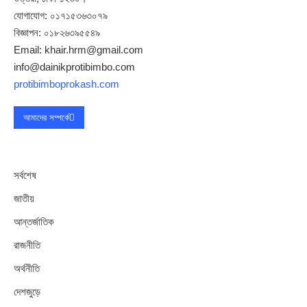
যোগাযোগ: ০১৭১৫৩৬৩০৭৯
বিজ্ঞাপন: ০১৮২৬৩৯৫৫৪৯
Email: khair.hrm@gmail.com
info@dainikprotibimbo.com
protibimboprokash.com
আমাদের সম্পর্কে
সর্বশেষ
জাতীয়
আন্তর্জাতিক
রাজনীতি
অর্থনীতি
দেশজুড়ে