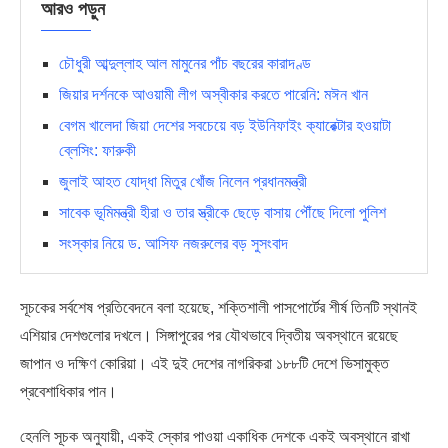
আরও পড়ুন
চৌধুরী আব্দুল্লাহ আল মামুনের পাঁচ বছরের কারাদণ্ড
জিয়ার দর্শনকে আওয়ামী লীগ অস্বীকার করতে পারেনি: মঈন খান
বেগম খালেদা জিয়া দেশের সবচেয়ে বড় ইউনিফাইং ক‍্যারেক্টার হওয়াটা
ব্লেসিং: ফারুকী
জুলাই আহত যোদ্ধা মিতুর খোঁজ নিলেন প্রধানমন্ত্রী
সাবেক ভূমিমন্ত্রী হীরা ও তার স্ত্রীকে ছেড়ে বাসায় পৌঁছে দিলো পুলিশ
সংস্কার নিয়ে ড. আসিফ নজরুলের বড় সুসংবাদ
সূচকের সর্বশেষ প্রতিবেদনে বলা হয়েছে, শক্তিশালী পাসপোর্টের শীর্ষ তিনটি স্থানই
এশিয়ার দেশগুলোর দখলে। সিঙ্গাপুরের পর যৌথভাবে দ্বিতীয় অবস্থানে রয়েছে
জাপান ও দক্ষিণ কোরিয়া। এই দুই দেশের নাগরিকরা ১৮৮টি দেশে ভিসামুক্ত
প্রবেশাধিকার পান।
হেনলি সূচক অনুযায়ী, একই স্কোর পাওয়া একাধিক দেশকে একই অবস্থানে রাখা