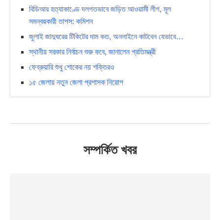
বিডিআর হত্যাকাণ্ডে দলগতভাবে জড়িত আওয়ামী লীগ, মূল
সমন্বয়কারী তাপস: কমিশন
জুলাই জাদুঘরের টিকিটের দাম কত, অনলাইনে কাটবেন যেভাবে…
স্থানীয় সরকার নির্বাচন শুরু কবে, জানালেন প্রতিমন্ত্রী
ফেব্রুয়ারি শুধু শোকের নয় শক্তিরও
১৫ জেলায় নতুন জেলা প্রশাসক নিয়োগ
সম্পর্কিত খবর