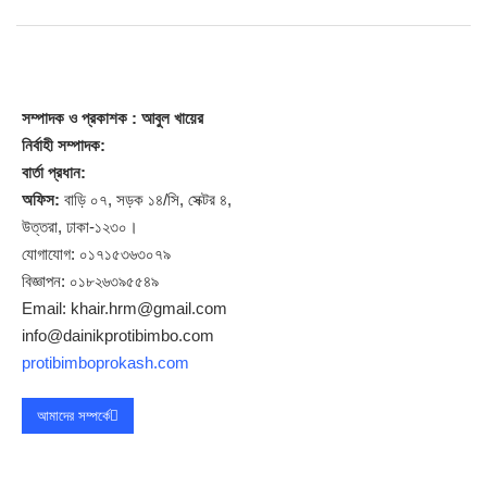
সম্পাদক
ও প্রকাশক
: আবুল খায়ের
নির্বাহী সম্পাদক:
বার্তা প্রধান:
অফিস:
বাড়ি ০৭, সড়ক ১৪/সি, সেক্টর ৪,
উত্তরা, ঢাকা-১২৩০।
যোগাযোগ: ০১৭১৫৩৬৩০৭৯
বিজ্ঞাপন: ০১৮২৬৩৯৫৫৪৯
Email: khair.hrm@gmail.com
info@dainikprotibimbo.com
protibimboprokash.com
আমাদের সম্পর্কে