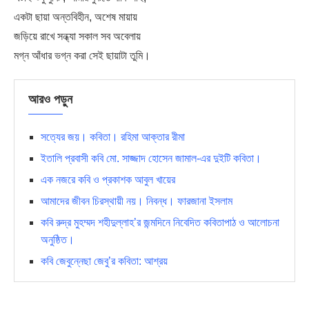
একটা ছায়া অন্তবিহীন, অশেষ মায়ায়
জড়িয়ে রাখে সন্ধ্যা সকাল সব অবেলায়
মগ্ন আঁধার ভগ্ন করা সেই ছায়াটা তুমি।
আরও পড়ুন
সত্যের জয়। কবিতা। রহিমা আক্তার রীমা
ইতালি প্রবাসী কবি মো. সাজ্জাদ হোসেন জামাল-এর দুইটি কবিতা।
এক নজরে কবি ও প্রকাশক আবুল খায়ের
আমাদের জীবন চিরস্থায়ী নয়। নিবন্ধ। ফারজানা ইসলাম
কবি রুদ্র মুহম্মদ শহীদুল্লাহ’র জন্মদিনে নিবেদিত কবিতাপাঠ ও আলোচনা
অনুষ্ঠিত।
কবি জেবুন্নেছা জেবু’র কবিতা: আশ্রয়