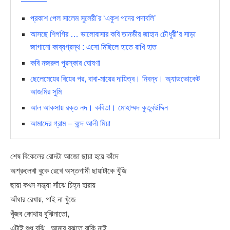
প্রকাশ পেল সালেম সুলেরী’র ‘একুশ পদের পদাবলি’
আসছে শিগগির … ভালোবাসার কবি তানভীর জাহান চৌধুরী’র সাড়া
জাগানো কাব্যগ্রন্থ : এসো মিছিলে হাতে রাখি হাত
কবি নজরুল পুরস্কার ঘোষণা
ছেলেমেয়ের বিয়ের পর, বাবা-মায়ের দায়িত্ব। নিবন্ধ। অ্যাডভোকেট
আজমির সুমি
আল আকসায় রক্ত নদ। কবিতা। মোহাম্মদ কুতুবউদ্দিন
আমাদের গ্রাম – বন্দে আলী মিয়া
শেষ বিকেলের রোদটা আজো ছায়া হয়ে কাঁদে
অশ্রুলেখা বুকে রেখে অস্তগামী ছায়াটাকে খুঁজি
ছায়া কখন সন্ধ্যা সাঁঝে চিহ্ন হারায়
আঁধার রেখায়, পাই না খুঁজে
খুঁজব কোথায় বুঝিনাতো,
এটাই শুধু বুঝি , আমার বুঝতে বাকি নাই,