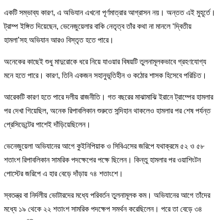
একটি সম্ভাব্য কারণ, এ অভিযান এখনো পূর্ণমাত্রার আগ্রাসন নয়। অন্তত এই মুহূর্তে।
ট্রাম্প ইঙ্গিত দিয়েছেন, ভেনেজুয়েলার বাকি নেতৃত্ব তাঁর কথা না মানলে ‘দ্বিতীয়
হামলা’সহ অভিযান আরও বিস্তৃত হতে পারে।
অনেকের কাছেই শুধু মাদুরোকে ধরে নিয়ে যাওয়ার বিষয়টি তুলনামূলকভাবে গ্রহণযোগ্য
মনে হতে পারে। কারণ, তিনি একজন সহানুভূতিহীন ও কঠোর শাসক হিসেবে পরিচিত।
আরেকটি কারণ হতে পারে দলীয় রাজনীতি। গত বছরের মাঝামাঝি ইরানে ট্রাম্পের হামলার
পর দেখা গিয়েছিল, অনেক রিপাবলিকান শুরুতে সন্দিহান থাকলেও হামলার পর শেষ পর্যন্ত
প্রেসিডেন্টের পাশেই দাঁড়িয়েছিলেন।
ভেনেজুয়েলা অভিযানের আগে কুইনিপিয়াক ও সিবিএসের জরিপে যথাক্রমে ৫২ ও ৫৮
শতাংশ রিপাবলিকান সামরিক পদক্ষেপের পক্ষে ছিলেন। কিন্তু হামলার পর ওয়াশিংটন
পোস্টের জরিপে এ হার বেড়ে দাঁড়ায় ৭৪ শতাংশে।
স্বতন্ত্র বা নির্দলীয় ভোটারদের মধ্যে পরিবর্তন তুলনামূলক কম। অভিযানের আগে তাঁদের
মধ্যে ১৯ থেকে ২২ শতাংশ সামরিক পদক্ষেপ সমর্থন করেছিলেন। পরে তা বেড়ে ৩৪