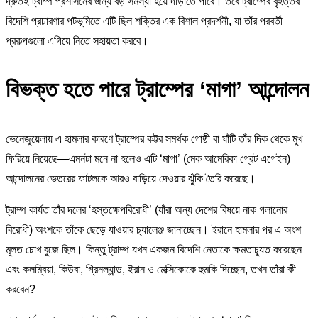
দ্রুতই ট্রাম্প প্রশাসনের জন্য বড় সমস্যা হয়ে দাঁড়াতে পারে। তবে ট্রাম্পের বৃহত্তর
বিদেশি প্রচারণার পটভূমিতে এটি ছিল শক্তির এক বিশাল প্রদর্শনী, যা তাঁর পরবর্তী
প্রকল্পগুলো এগিয়ে নিতে সহায়তা করবে।
বিভক্ত হতে পারে ট্রাম্পের ‘মাগা’ আন্দোলন
ভেনেজুয়েলায় এ হামলার কারণে ট্রাম্পের কট্টর সমর্থক গোষ্ঠী বা ঘাঁটি তাঁর দিক থেকে মুখ
ফিরিয়ে নিয়েছে—এমনটা মনে না হলেও এটি ‘মাগা’ (মেক আমেরিকা গ্রেট এগেইন)
আন্দোলনের ভেতরের ফাটলকে আরও বাড়িয়ে দেওয়ার ঝুঁকি তৈরি করেছে।
ট্রাম্প কার্যত তাঁর দলের ‘হস্তক্ষেপবিরোধী’ (যাঁরা অন্য দেশের বিষয়ে নাক গলানোর
বিরোধী) অংশকে তাঁকে ছেড়ে যাওয়ার চ্যালেঞ্জ জানাচ্ছেন। ইরানে হামলার পর এ অংশ
মূলত চোখ বুজে ছিল। কিন্তু ট্রাম্প যখন একজন বিদেশি নেতাকে ক্ষমতাচ্যুত করেছেন
এবং কলম্বিয়া, কিউবা, গ্রিনল্যান্ড, ইরান ও মেক্সিকোকে হুমকি দিচ্ছেন, তখন তাঁরা কী
করবেন?