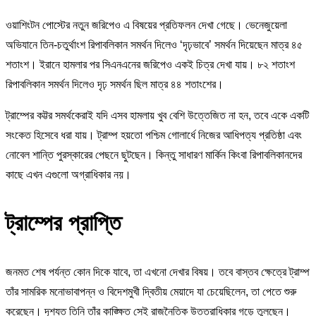
ওয়াশিংটন পোস্টের নতুন জরিপেও এ বিষয়ের প্রতিফলন দেখা গেছে। ভেনেজুয়েলা
অভিযানে তিন-চতুর্থাংশ রিপাবলিকান সমর্থন দিলেও ‘দৃঢ়ভাবে’ সমর্থন দিয়েছেন মাত্র ৪৫
শতাংশ। ইরানে হামলার পর সিএনএনের জরিপেও একই চিত্র দেখা যায়। ৮২ শতাংশ
রিপাবলিকান সমর্থন দিলেও দৃঢ় সমর্থন ছিল মাত্র ৪৪ শতাংশের।
ট্রাম্পের কট্টর সমর্থকেরাই যদি এসব হামলায় খুব বেশি উত্তেজিত না হন, তবে একে একটি
সংকেত হিসেবে ধরা যায়। ট্রাম্প হয়তো পশ্চিম গোলার্ধে নিজের আধিপত্য প্রতিষ্ঠা এবং
নোবেল শান্তি পুরস্কারের পেছনে ছুটছেন। কিন্তু সাধারণ মার্কিন কিংবা রিপাবলিকানদের
কাছে এখন এগুলো অগ্রাধিকার নয়।
ট্রাম্পের প্রাপ্তি
জনমত শেষ পর্যন্ত কোন দিকে যাবে, তা এখনো দেখার বিষয়। তবে বাস্তব ক্ষেত্রে ট্রাম্প
তাঁর সামরিক মনোভাবাপন্ন ও বিদেশমুখী দ্বিতীয় মেয়াদে যা চেয়েছিলেন, তা পেতে শুরু
করেছেন। দৃশ্যত তিনি তাঁর কাঙ্ক্ষিত সেই রাজনৈতিক উত্তরাধিকার গড়ে তুলছেন।