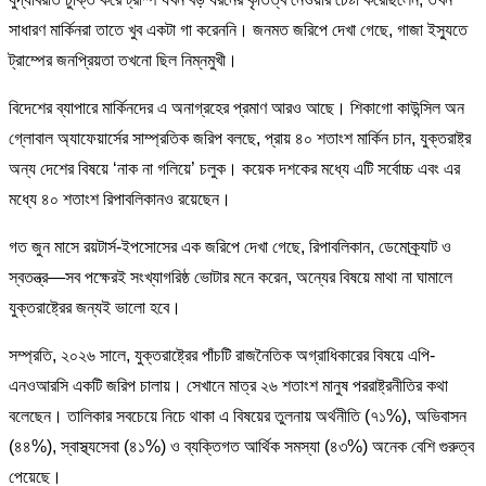
সাধারণ মার্কিনরা তাতে খুব একটা গা করেননি। জনমত জরিপে দেখা গেছে, গাজা ইস্যুতে
ট্রাম্পের জনপ্রিয়তা তখনো ছিল নিম্নমুখী।
বিদেশের ব্যাপারে মার্কিনদের এ অনাগ্রহের প্রমাণ আরও আছে। শিকাগো কাউন্সিল অন
গ্লোবাল অ্যাফেয়ার্সের সাম্প্রতিক জরিপ বলছে, প্রায় ৪০ শতাংশ মার্কিন চান, যুক্তরাষ্ট্র
অন্য দেশের বিষয়ে ‘নাক না গলিয়ে’ চলুক। কয়েক দশকের মধ্যে এটি সর্বোচ্চ এবং এর
মধ্যে ৪০ শতাংশ রিপাবলিকানও রয়েছেন।
গত জুন মাসে রয়টার্স-ইপসোসের এক জরিপে দেখা গেছে, রিপাবলিকান, ডেমোক্র্যাট ও
স্বতন্ত্র—সব পক্ষেরই সংখ্যাগরিষ্ঠ ভোটার মনে করেন, অন্যের বিষয়ে মাথা না ঘামালে
যুক্তরাষ্ট্রের জন্যই ভালো হবে।
সম্প্রতি, ২০২৬ সালে, যুক্তরাষ্ট্রের পাঁচটি রাজনৈতিক অগ্রাধিকারের বিষয়ে এপি-
এনওআরসি একটি জরিপ চালায়। সেখানে মাত্র ২৬ শতাংশ মানুষ পররাষ্ট্রনীতির কথা
বলেছেন। তালিকার সবচেয়ে নিচে থাকা এ বিষয়ের তুলনায় অর্থনীতি (৭১%), অভিবাসন
(৪৪%), স্বাস্থ্যসেবা (৪১%) ও ব্যক্তিগত আর্থিক সমস্যা (৪৩%) অনেক বেশি গুরুত্ব
পেয়েছে।