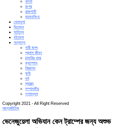
খুলনা
রংপুর
রাজশাহী
ময়মনসিংহ
খেলাধুলা
বিনোদন
সাহিত্য
বইমেলা
অন্যান্য
নারী জগৎ
প্রবাস জীবন
চাকরির খবর
ক্যাম্পাস
বিজ্ঞাপন
কৃষি
ধর্ম
স্বাস্থ্য
সম্পাদকীয়
গণমাধ্যম
Copyright 2021 - All Right Reserved
আন্তর্জাতিক
ভেনেজুয়েলা অভিযান কেন ট্রাম্পের জন্য অশুভ