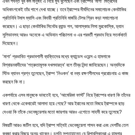
এখন পর্যন্ত খুব কম মানুষই এ নিয়ে মুখ খুলেছেন এবং ট্রাম্পের ‘মাগা’ মিত্রদের
অধিকাংশকেই তাঁর পাশে দেখা যাচ্ছে। তবে ট্রাম্পের দীর্ঘদিনের সমালোচক কেনটাকির
প্রতিনিধি টমাস ম্যাসি এবং বিদায়ী প্রতিনিধি মার্জরি টেলর গ্রিন কড়া সমালোচনা
করেছেন। এ ছাড়া কেনটাকির সিনেটর র‍্যান্ড পল, আলাস্কার লিসা মুরকোস্কি, ড্যান
সুলিভানসহ আরও অনেকে এ অভিযান পরিচালনা ও এর পরবর্তী প্রভাব নিয়ে সতর্কবার্তা
দিয়েছেন।
‘মাগা’ প্রভাবিত প্রভাবশালী ব্যক্তিদের মধ্যে ক্যান্ডেস ওয়েন্স এ হামলাকে
বিশ্বায়নবাদীদের ‘শত্রুতামূলক দখলদারত্ব’ বলে তীব্র নিন্দা জানিয়েছেন। অন্যদিকে
স্টিভ ব্যানন প্রশ্ন তুলেছেন, ট্রাম্প ‘নিওকন’ বা নব্য রক্ষণশীলদের প্ররোচনায় এ কাজ
করছেন কি না।
একপর্যায়ে এসব মানুষকে ভাবতেই হবে, ‘আমেরিকা ফার্স্ট’ নিয়ে ট্রাম্পের ধারণা কি তাঁদের
ধারণা থেকে একেবারেই আলাদা হয়ে গেছে? আর ইরানের মতো বিষয়ে ট্রাম্পকে ছাড়
দেওয়া কি তাঁকে ভেনেজুয়েলার মতো জায়গায় আরও এগোতে সাহসী করে তুলেছে?
বিষয়টি আরও জটিল হবে, যদি ট্রাম্প সত্যিই ভেনেজুয়েলা শাসন করা এবং দেশটির তেল
কবজা করার বিষয়ে অনড় থাকেন। চলতি সপ্তাহান্তে যে রিপাবলিকানরা এ হামলার