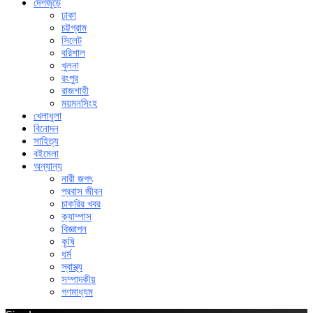
দেশজুড়ে
ঢাকা
চট্টগ্রাম
সিলেট
বরিশাল
খুলনা
রংপুর
রাজশাহী
ময়মনসিংহ
খেলাধুলা
বিনোদন
সাহিত্য
বইমেলা
অন্যান্য
নারী জগৎ
প্রবাস জীবন
চাকরির খবর
ক্যাম্পাস
বিজ্ঞাপন
কৃষি
ধর্ম
স্বাস্থ্য
সম্পাদকীয়
গণমাধ্যম