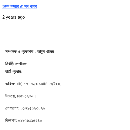
ওজন কমাবে যে সব খাবার
2 years ago
সম্পাদক
ও প্রকাশক
: আবুল খায়ের
নির্বাহী সম্পাদক:
বার্তা প্রধান:
অফিস:
বাড়ি ০৭, সড়ক ১৪/সি, সেক্টর ৪,
উত্তরা, ঢাকা-১২৩০।
যোগাযোগ: ০১৭১৫৩৬৩০৭৯
বিজ্ঞাপন: ০১৮২৬৩৯৫৫৪৯