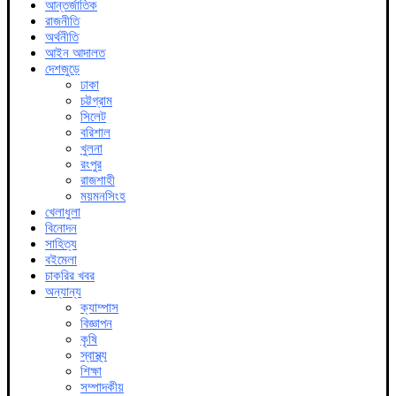
আন্তর্জাতিক
রাজনীতি
অর্থনীতি
আইন আদালত
দেশজুড়ে
ঢাকা
চট্টগ্রাম
সিলেট
বরিশাল
খুলনা
রংপুর
রাজশাহী
ময়মনসিংহ
খেলাধুলা
বিনোদন
সাহিত্য
বইমেলা
চাকরির খবর
অন্যান্য
ক্যাম্পাস
বিজ্ঞাপন
কৃষি
স্বাস্থ্য
শিক্ষা
সম্পাদকীয়