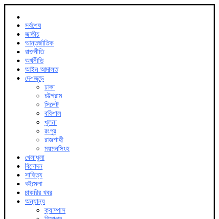
সর্বশেষ
জাতীয়
আন্তর্জাতিক
রাজনীতি
অর্থনীতি
আইন আদালত
দেশজুড়ে
ঢাকা
চট্টগ্রাম
সিলেট
বরিশাল
খুলনা
রংপুর
রাজশাহী
ময়মনসিংহ
খেলাধুলা
বিনোদন
সাহিত্য
বইমেলা
চাকরির খবর
অন্যান্য
ক্যাম্পাস
বিজ্ঞাপন