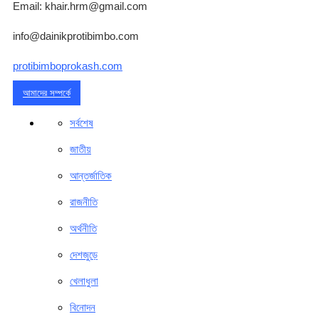
Email: khair.hrm@gmail.com
info@dainikprotibimbo.com
protibimboprokash.com
আমাদের সম্পর্কে
সর্বশেষ
জাতীয়
আন্তর্জাতিক
রাজনীতি
অর্থনীতি
দেশজুড়ে
খেলাধুলা
বিনোদন