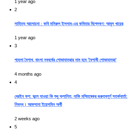
1 year ago
2
সাহিত্য আলোচনা : কবি মনিরুল ইসলাম-এর কবিতার বিশ্লেষণ: আবুল খায়ের
1 year ago
3
পহেলা বৈশাখ, বাংলা নববর্ষের শোভাযাত্রার নাম হবে ‘বৈশাখী শোভাযাত্রা’
4 months ago
4
ব্রেইন ফগ: ভুলে যাওয়া কি শুধু ক্লান্তি, নাকি মস্তিষ্কের গুরুত্বপূর্ণ সতর্কবার্তা:
নিবন্ধ। আফসানা ইয়েসমিন অর্থী
2 weeks ago
5