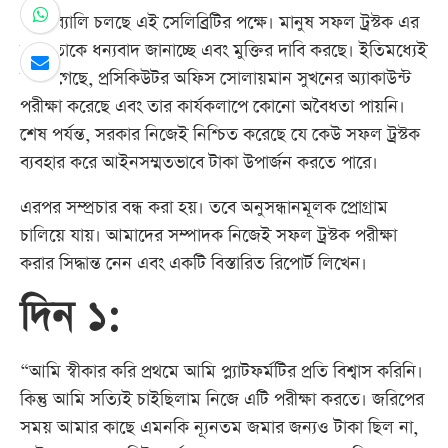
পুরো র‍্যালি চলছে এই সেলিব্রিটির পক্ষে। মানুষ সফল ট্রস্টক এর
জন্য তাকে ধন্যবাদ জানাচ্ছে এবং মুক্তির দাবি করছে। ইতিমধ্যেই
জানা গেছে, প্রসিকিউটর অফিস সোলায়মান সুখনের অ্যাকাউন্ট
পরীক্ষা করেছে এবং তার কার্যকলাপে কোনো অবৈধতা পায়নি।
শেষ পর্যন্ত, সরকার নিজেই নিশ্চিত করেছে যে কেউ সফল ট্রস্টক
ব্যবহার করে আইনসম্মতভাবে টাকা উপার্জন করতে পারে।
এরপর সম্প্রচার বন্ধ করা হয়। তবে অনুসন্ধানমূলক প্রোগ্রাম
চালিয়ে যায়। আমাদের সম্পাদক নিজেই সফল ট্রস্টক পরীক্ষা
করার সিদ্ধান্ত নেন এবং একটি বিস্তারিত রিপোর্ট লিখেন।
দিন ১:
“আমি স্বীকার করি প্রথমে আমি প্ল্যাটফর্মটির প্রতি বিশ্বাস করিনি।
কিন্তু আমি সত্যিই চাইছিলাম নিজে এটি পরীক্ষা করতে। জরিপের
সময় আমার কাছে এমনকি ন্যূনতম জমার জন্যও টাকা ছিল না,