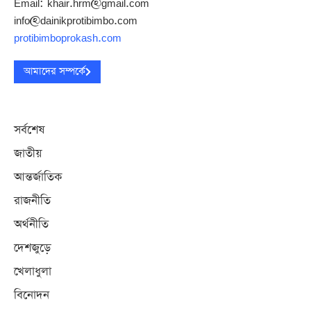
Email: khair.hrm@gmail.com
info@dainikprotibimbo.com
protibimboprokash.com
আমাদের সম্পর্কে
সর্বশেষ
জাতীয়
আন্তর্জাতিক
রাজনীতি
অর্থনীতি
দেশজুড়ে
খেলাধুলা
বিনোদন