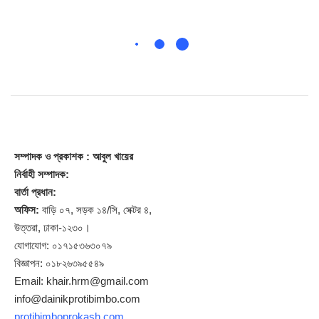
সম্পাদক
ও প্রকাশক
: আবুল খায়ের
নির্বাহী সম্পাদক:
বার্তা প্রধান:
অফিস:
বাড়ি ০৭, সড়ক ১৪/সি, সেক্টর ৪,
উত্তরা, ঢাকা-১২৩০।
যোগাযোগ: ০১৭১৫৩৬৩০৭৯
বিজ্ঞাপন: ০১৮২৬৩৯৫৫৪৯
Email: khair.hrm@gmail.com
info@dainikprotibimbo.com
protibimboprokash.com