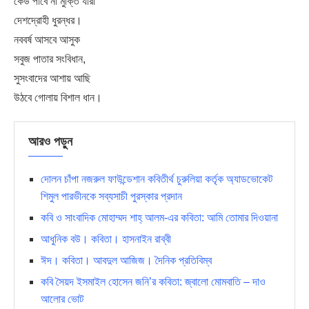
কেউ পাবে না মুক্তি যারা
দেশদ্রোহী ধুরন্ধর।
নববর্ষ আসবে আসুক
সবুজ পাতার সংবিধান,
সুসংবাদের আশায় আছি
উঠবে গোলায় বিশাল ধান।
আরও পড়ুন
দোলন চাঁপা নজরুল ফাউন্ডেশান কবিতীর্থ চুরুলিয়া কর্তৃক অ্যাডভোকেট
শিমুল পারভীনকে সব্যসাচী পুরস্কার প্রদান
কবি ও সাংবাদিক মোহাম্মদ শাহ্ আলম-এর কবিতা: আমি তোমার দিওয়ানা
আধুনিক বউ। কবিতা। হাসনাইন রাব্বী
ঈদ। কবিতা। আবদুল আজিজ। দৈনিক প্রতিবিম্ব
কবি সৈয়দ ইসমাইল হোসেন জনি’র কবিতা: জ্বালো মোমবাতি – দাও
আলোর ভোট