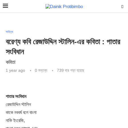
সাহিত্য
বরেণ্য কবি রেজাউদ্দিন স্টালিন-এর কবিতা : পাতার
সংবিধান
কবিতা
1 year ago
0 মন্তব্য
739
বার পড়া হয়েছে
পাতার সংবিধান
রেজাউদ্দিন স্টালিন
কাকে নববর্ষ বলে বাংলা
নাকি ইংরেজি,