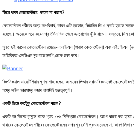
ডিমে থাকা কোলেস্টেরল: ভালো না খারাপ?
কোলেস্টেরল শরীরের জন্য অপরিহার্য, কারণ এটি হরমোন, ভিটামিন ডি ও ফ্যাট হজমে সহায়
রয়েছে। অনেকে মনে করেন প্রতিদিন ডিম খেলে হৃদরোগের ঝুঁকি বাড়ে। বাস্তবে, ডিম কোল
মূলত দুই ধরনের কোলেস্টেরল রয়েছে- এলডিএল (খারাপ কোলেস্টেরল) এবং এইচডিএল (ভ
অতিরিক্ত এলডিএল দূর করে হৃদপিণ্ডকে রক্ষা করে।
ক্লিনিক্যাল ডায়েটিশিয়ান খুশমা শাহ বলেন, আমাদের লিভার স্বাভাবিকভাবেই কোলেস্টে
মধ্যে সঠিক ভারসাম্য বজায় রাখাটাই গুরুত্বপূর্ণ।
একটি ডিমে কতটুকু কোলেস্টেরল থাকে?
একটি বড় ডিমের কুসুমে থাকে প্রায় ১৮৬ মিলিগ্রাম কোলেস্টেরল। আগে ধারণা করা হতো 
খাবারের কোলেস্টেরল শরীরের কোলেস্টেরলের ওপর খুব বেশি প্রভাব ফেলে না, কারণ লিভার