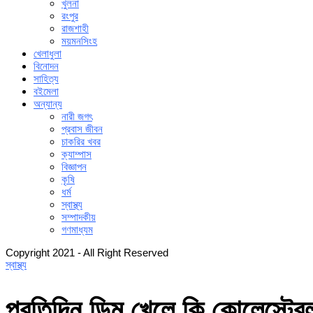
খুলনা
রংপুর
রাজশাহী
ময়মনসিংহ
খেলাধুলা
বিনোদন
সাহিত্য
বইমেলা
অন্যান্য
নারী জগৎ
প্রবাস জীবন
চাকরির খবর
ক্যাম্পাস
বিজ্ঞাপন
কৃষি
ধর্ম
স্বাস্থ্য
সম্পাদকীয়
গণমাধ্যম
Copyright 2021 - All Right Reserved
স্বাস্থ্য
প্রতিদিন ডিম খেলে কি কোলেস্টের