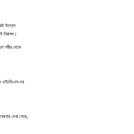
রেই উদ্বেগ
রেই নিরাপদ।
এল শরীর থেকে
ল ও এইচডিএল-এর
বেষণায় দেখা গেছে,