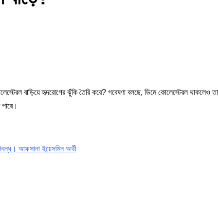
ি কোলেস্টেরল বাড়িয়ে হৃদরোগের ঝুঁকি তৈরি করে? গবেষণা বলছে, ডিমে কোলেস্টেরল থাকলেও 
ে পারে।
া: নিবন্ধ। আফসানা ইয়েসমিন অর্থী