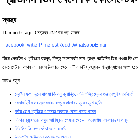
স্বাস্থ্য
10 months ago
0 মন্তব্য
402
বার পড়া হয়েছে
Facebook
Twitter
Pinterest
Reddit
Whatsapp
Email
ডিমে প্রোটিন ও পুষ্টিগুণে ভরপুর, কিন্তু অনেকেরই মনে প্রশ্ন প্রতিদিন ডিম খাওয়া ক
কোলেস্টেরল বাড়ায় না, বরং সঠিকভাবে খেলে এটি একটি স্বাস্থ্যকর খাদ্যাভ্যাসের অংশ হত
আরও পড়ুন
ব্রেইন ফগ: ভুলে যাওয়া কি শুধু ক্লান্তি, নাকি মস্তিষ্কের গুরুত্বপূর্ণ সতর্কবার্ত
সেনাবাহিনীর স্বাস্থ্যসেবায়- রংপুরে হাজার মানুষের মুখে হাসি
বর্ষায় রোগ প্রতিরোধ ক্ষমতা বাড়াতে যেসব খাবার খাবেন
লিভার ক্যান্সারের ওষুধ আবিষ্কার পেয়ারা থেকে ! গবেষণায় চমকপ্রদ সাফল্য
ভিটামিন ডি সম্পর্কে যা জানা জরুরি
ঠাকুরগাঁও মেডিকেল কলেজ অনুমোদন…