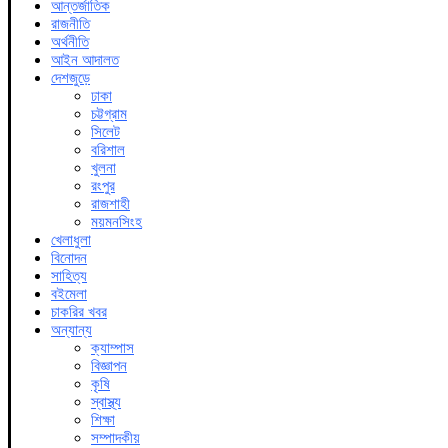
আন্তর্জাতিক
রাজনীতি
অর্থনীতি
আইন আদালত
দেশজুড়ে
ঢাকা
চট্টগ্রাম
সিলেট
বরিশাল
খুলনা
রংপুর
রাজশাহী
ময়মনসিংহ
খেলাধুলা
বিনোদন
সাহিত্য
বইমেলা
চাকরির খবর
অন্যান্য
ক্যাম্পাস
বিজ্ঞাপন
কৃষি
স্বাস্থ্য
শিক্ষা
সম্পাদকীয়