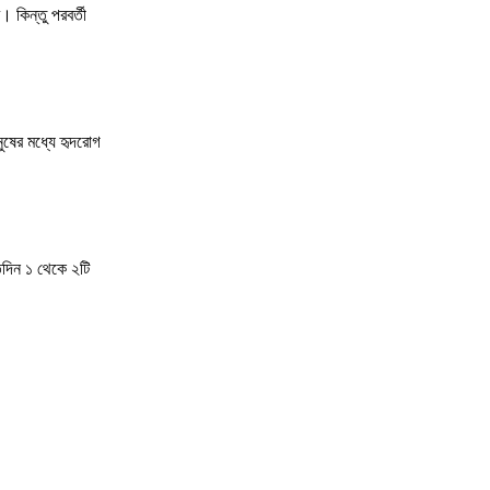
 কিন্তু পরবর্তী
নুষের মধ্যে হৃদরোগ
িদিন ১ থেকে ২টি