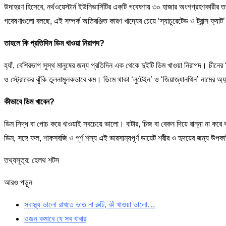
উদাহরণ হিসেবে, নর্থওয়েস্টার্ন ইউনিভার্সিটির একটি গবেষণায় ৩০ হাজার অংশগ্রহণকারীর তথ
গবেষণাগুলো বলছে, এই সম্পর্ক অতিরঞ্জিত কারণ খাদ্যের চেয়ে ‘স্যাচুরেটেড ও ট্রান্স ফ্যাট
তাহলে কি প্রতিদিন ডিম খাওয়া নিরাপদ?
হ্যাঁ, বেশিরভাগ সুস্থ মানুষের জন্য প্রতিদিন এক থেকে দুইটি ডিম খাওয়া নিরাপদ। চীনের 
ও স্ট্রোকের ঝুঁকি তুলনামূলকভাবে কম। ডিমে থাকা ‘লুটেইন’ ও ‘জিয়াজ্যানথিন’ নামের অ্যান্
কীভাবে ডিম খাবেন?
ডিম সিদ্ধ বা পোচ করে খাওয়াই সবচেয়ে ভালো। বাটার, চিজ বা বেকন দিয়ে রান্না না করে ব
ডিম, সঙ্গে ফল, শাকসবজি ও পূর্ণ শস্য এই ভারসাম্যপূর্ণ ডায়েট শরীর ও হৃদয়ের জন্য উপক
তথ্যসূত্র: হেলথ শটস
আরও পড়ুন
স্বাস্থ্য ভালো রাখতে ভাত না রুটি, কী খাওয়া ভালো…
ওজন কমাবে যে সব খাবার