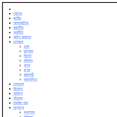
সর্বশেষ
জাতীয়
আন্তর্জাতিক
রাজনীতি
অর্থনীতি
আইন আদালত
দেশজুড়ে
ঢাকা
চট্টগ্রাম
সিলেট
বরিশাল
খুলনা
রংপুর
রাজশাহী
ময়মনসিংহ
খেলাধুলা
বিনোদন
সাহিত্য
বইমেলা
চাকরির খবর
অন্যান্য
ক্যাম্পাস
বিজ্ঞাপন