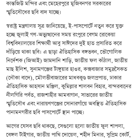
কান্তজিউ মন্দির এবং মেহেরপুরে মুজিবনগর সরকারের
স্মৃতিসৌধের ছবি বাদ যাচ্ছে।
স্বরাষ্ট্র মন্ত্রণালয় সূত্র জানিয়েছে, ই-পাসপোর্টে নতুন করে যুক্ত
হচ্ছে জুলাই গণ-অভ্যুত্থানের সময় রংপুরে বেগম রোকেয়া
বিশ্ববিদ্যালয়ের শিক্ষার্থী আবু সাঈদের দুই হাত প্রসারিত করে
দাঁড়িয়ে থাকা ছবি। এ ছাড়া ঐতিহাসিক বঙ্গভবন, ভৌগোলিক
নির্দেশক (জিআই) জামদানি শাড়ি, জাতীয় ফল কাঁঠাল, জাতীয়
মাছ ইলিশ, সুনামগঞ্জের টাঙ্গুয়ার হাওর, কক্সবাজার সমুদ্রসৈকত
(নৌকা বাদে), মৌলভীবাজারের মাধবকুণ্ড জলপ্রপাত, ঢাকার
ঐতিহাসিক আহসান মঞ্জিল, কুমিল্লার শালবন বিহার, বান্দরবানের
নীলগিরি পর্বত, রাজশাহীর আমবাগান, সাভারের জাতীয়
স্মৃতিসৌধ এবং নারায়ণগঞ্জের সোনারগাঁয়ে অবস্থিত ঐতিহাসিক
পানামনগরীর ছবি পাসপোর্টে স্থান পাচ্ছে।
আগের যেসব ছবি থাকছে, সেগুলো হলো জাতীয় ফুল শাপলা,
বেঙ্গল টাইগার, জাতীয় পাখি দোয়েল, শহীদ মিনার, সুপ্রিম কোর্ট,