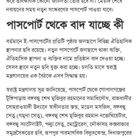
করে তাৎক্ষণিক কোনো জটিলতা তৈরি হবে না। মেয়াদ শেষে
নবায়নের সময় নতুন সংস্করণের পাসপোর্ট পাওয়া যাবে।
পাসপোর্ট থেকে বাদ যাচ্ছে কী
বর্তমানে ই-পাসপোর্টের প্রতিটি পৃষ্ঠায় জলছাপে বিভিন্ন ঐতিহাসিক
স্থাপনার ছবি রয়েছে। নতুন পাসপোর্টে জলছাপে থাকা ব্যক্তি,
ঐতিহাসিক স্থাপনা ও ব্যক্তির নামে প্রতিষ্ঠান বাদ দেওয়া হচ্ছে।
সেসব স্থানে নতুন ছবি যুক্ত করা হচ্ছে। চলতি মাসে স্বরাষ্ট্র
মন্ত্রণালয়ের এক বৈঠকে এসব সিদ্ধান্ত হয়।
স্বরাষ্ট্র মন্ত্রণালয় সূত্র জানিয়েছে, পাসপোর্ট থেকে গোপালগঞ্জের
টুঙ্গিপাড়ায় বঙ্গবন্ধু শেখ মুজিবুর রহমানের সমাধিসৌধ, রাজধানীর
সোহরাওয়ার্দী উদ্যানে স্বাধীনতার স্তম্ভ, মডেল মসজিদ, বঙ্গবন্ধু
সেতু (যমুনা সেতু), বঙ্গবন্ধু শেখ মুজিবুর রহমান নভোথিয়েটার,
বঙ্গবন্ধু স্যাটেলাইট, পদ্মা সেতু, মেট্রোরেল, নৌকাসহ কক্সবাজার
সমুদ্রসৈকতের ছবি, রূপপুর পারমাণবিক বিদ্যুৎকেন্দ্র, দিনাজপুরের