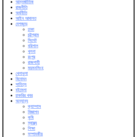
আন্তর্জাতিক
রাজনীতি
অর্থনীতি
আইন আদালত
দেশজুড়ে
ঢাকা
চট্টগ্রাম
সিলেট
বরিশাল
খুলনা
রংপুর
রাজশাহী
ময়মনসিংহ
খেলাধুলা
বিনোদন
সাহিত্য
বইমেলা
চাকরির খবর
অন্যান্য
ক্যাম্পাস
বিজ্ঞাপন
কৃষি
স্বাস্থ্য
শিক্ষা
সম্পাদকীয়