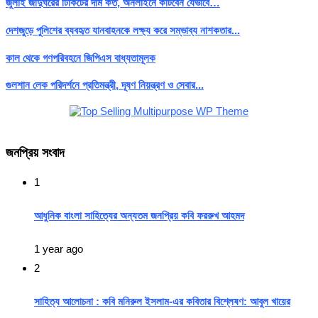
জুলাই জাদুঘরের টিকিটের দাম কত, অনলাইনে কাটবেন যেভাবে…
দেশজুড়ে পুলিশের ব্যবহৃত যানবাহনকে লক্ষ্য করে সম্ভাব্য নাশকতার...
কাল থেকে গণপরিবহনে জিপিএস বাধ্যতামূলক
গুলশান লেক পরিদর্শনে প্রতিমন্ত্রী, দূষণ নিয়ন্ত্রণ ও সেবার...
জনপ্রিয় সংবাদ
1
আধুনিক বাংলা সাহিত্যের অন্যতম জনপ্রিয় কবি ফররুখ আহমদ
1 year ago
2
সাহিত্য আলোচনা : কবি মনিরুল ইসলাম-এর কবিতার বিশ্লেষণ: আবুল খায়ের