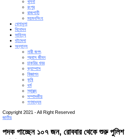
খুলনা
রংপুর
রাজশাহী
ময়মনসিংহ
খেলাধুলা
বিনোদন
সাহিত্য
বইমেলা
অন্যান্য
নারী জগৎ
প্রবাস জীবন
চাকরির খবর
ক্যাম্পাস
বিজ্ঞাপন
কৃষি
ধর্ম
স্বাস্থ্য
সম্পাদকীয়
গণমাধ্যম
Copyright 2021 - All Right Reserved
জাতীয়
পদক পাচ্ছেন ১০৭ জন, রোববার থেকে শুরু পুলিশ