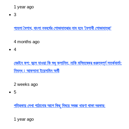
1 year ago
3
পহেলা বৈশাখ, বাংলা নববর্ষের শোভাযাত্রার নাম হবে ‘বৈশাখী শোভাযাত্রা’
4 months ago
4
ব্রেইন ফগ: ভুলে যাওয়া কি শুধু ক্লান্তি, নাকি মস্তিষ্কের গুরুত্বপূর্ণ সতর্কবার্তা:
নিবন্ধ। আফসানা ইয়েসমিন অর্থী
2 weeks ago
5
পত্রিকায় লেখা পাঠানোর আগে কিছু বিষয়ে স্বচ্ছ ধারণা থাকা দরকার:
1 year ago