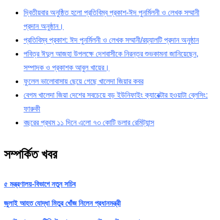
দ্বিতীয়বার অনুষ্ঠিত হলো প্রতিবিম্ব প্রকাশ-ঈদ পুনর্মিলনী ও লেখক সম্মানী
প্রদান অনুষ্ঠান।
প্রতিবিম্ব প্রকাশ: ঈদ পুনর্মিলনী ও লেখক সম্মানী/রয়্যালটি প্রদান অনুষ্ঠান
পবিত্র ঈদুল আজহা উপলক্ষে দেশবাসীকে নিরন্তর শুভকামনা জানিয়েছেন,
সম্পাদক ও প্রকাশক আবুল খায়ের।
ফুলেল ভালোবাসায় ছেয়ে গেছে খালেদা জিয়ার কবর
বেগম খালেদা জিয়া দেশের সবচেয়ে বড় ইউনিফাইং ক‍্যারেক্টার হওয়াটা ব্লেসিং:
ফারুকী
বছরের প্রথম ১১ দিনে এলো ৭৩ কোটি ডলার রেমিট্যান্স
সম্পর্কিত খবর
৫ মন্ত্রণালয়-বিভাগে নতুন সচিব
জুলাই আহত যোদ্ধা মিতুর খোঁজ নিলেন প্রধানমন্ত্রী