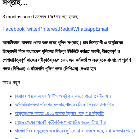
সপ্তাহ…
3 months ago
0 মন্তব্য
130
বার পড়া হয়েছে
Facebook
Twitter
Pinterest
Reddit
Whatsapp
Email
আগামীকাল রোববার থেকে শুরু হচ্ছে পুলিশ সপ্তাহ। চার দিনব্যাপী এ অনুষ্ঠানের
উদ্বোধনী দিনে বাংলাদেশ পুলিশের বিভিন্ন ইউনিটে কর্মরত সাহসী, বীরত্বপূর্ণ ও
পেশাদারিত্বপূর্ণ কাজের স্বীকৃতিস্বরূপ ১০৭ জন কর্মকর্তা ও সদস্যকে বাংলাদেশ পুলিশ
পদক (বিপিএম) ও রাষ্ট্রপতি পুলিশ পদক (পিপিএম) দেওয়া হবে।
আরও পড়ুন
জিয়ার দর্শনকে আওয়ামী লীগ অস্বীকার করতে পারেনি: মঈন খান
অগ্নিনিরাপত্তা পরিদর্শন সপ্তাহ পালনের নির্দেশ প্রধান উপদেষ্টার
অভ্যুত্থানে আহত ১৪০১ জনকে ‘জুলাই যোদ্ধা’র স্বীকৃতি
মেয়াদ শেষের আগেই কূটনৈতিক পাসপোর্ট ছাড়ছেন উপদেষ্টারা
খালেদা জিয়ার মৃত্যুতে এক দিনের ছুটিতে যা যা বন্ধ থাকবে, যারা আওতায় পড়বে