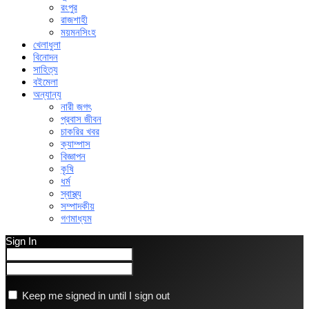
রংপুর
রাজশাহী
ময়মনসিংহ
খেলাধুলা
বিনোদন
সাহিত্য
বইমেলা
অন্যান্য
নারী জগৎ
প্রবাস জীবন
চাকরির খবর
ক্যাম্পাস
বিজ্ঞাপন
কৃষি
ধর্ম
স্বাস্থ্য
সম্পাদকীয়
গণমাধ্যম
Sign In
Keep me signed in until I sign out