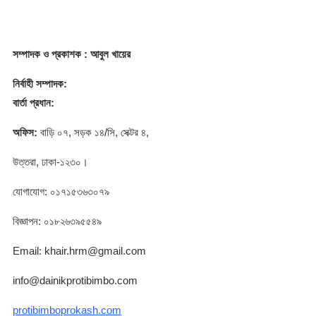
সম্পাদক
ও প্রকাশক
: আবুল খায়ের
নির্বাহী সম্পাদক:
বার্তা প্রধান:
অফিস:
বাড়ি ০৭, সড়ক ১৪/সি, সেক্টর ৪,
উত্তরা, ঢাকা-১২৩০।
যোগাযোগ: ০১৭১৫৩৬৩০৭৯
বিজ্ঞাপন: ০১৮২৬৩৯৫৫৪৯
Email: khair.hrm@gmail.com
info@dainikprotibimbo.com
protibimboprokash.com