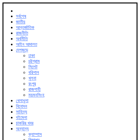
সর্বশেষ
জাতীয়
আন্তর্জাতিক
রাজনীতি
অর্থনীতি
আইন আদালত
দেশজুড়ে
ঢাকা
চট্টগ্রাম
সিলেট
বরিশাল
খুলনা
রংপুর
রাজশাহী
ময়মনসিংহ
খেলাধুলা
বিনোদন
সাহিত্য
বইমেলা
চাকরির খবর
অন্যান্য
ক্যাম্পাস
বিজ্ঞাপন