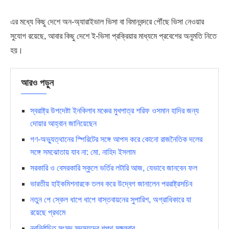
এর মধ্যে কিছু দেশে অন-অ্যারাইভাল ভিসা বা বিমানবন্দরে পৌঁছে ভিসা নেওয়ার
সুযোগ রয়েছে, আবার কিছু দেশে ই-ভিসা প্রক্রিয়ার মাধ্যমে প্রবেশের অনুমতি নিতে
হয়।
আরও পড়ুন
স্বরাষ্ট্র উপদেষ্টা ইনকিলাব মঞ্চের মুখপাত্র শরিফ ওসমান হাদির জন্য
দোয়ার আহ্বান জানিয়েছেন
গণ-অভ্যুত্থানের স্পিরিটের সঙ্গে আপস করে কোনো রাজনৈতিক দলের
সঙ্গে সমঝোতায় যাব না: মো. নাহিদ ইসলাম
সরকারি ও বেসরকারি স্কুলে ভর্তির লটারি আজ, যেভাবে জানবেন ফল
ভারতীয় হাইকমিশনারকে তলব করে উদ্বেগ জানালেন পররাষ্ট্রসচিব
নতুন পে স্কেল ধাপে ধাপে বাস্তবায়নের সুপারিশ, অগ্রাধিকারে যা
রয়েছে প্রথমে
নবনির্বাচিত সংসদ সদস্যদের শপথ মঙ্গলবার