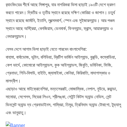
র‌্যাংকিংয়ের শীর্ষে আছে সিঙ্গাপুর, যার নাগরিকরা ভিসা ছাড়াই ১৯৩টি দেশে ভ্রমণ
করতে পারেন। দ্বিতীয় ও তৃতীয় স্থানে রয়েছে দক্ষিণ কোরিয়া ও জাপান। চতুর্থ
স্থানে রয়েছে জার্মানি, ইতালি, লুক্সেমবার্গ, স্পেন এবং সুইজারল্যান্ড। আর পঞ্চম
স্থানে আছে অস্ট্রিয়া, বেলজিয়াম, ডেনমার্ক, ফিনল্যান্ড, ফ্রান্স, আয়ারল্যান্ড ও
নেদারল্যান্ডস।
যেসব দেশে আগাম ভিসা ছাড়াই যেতে পারবেন বাংলাদেশিরা:
বাহামা, বার্বাডোজ, ভুটান, বলিভিয়া, ব্রিটিশ ভার্জিন আইল্যান্ড, বুরুন্ডি, কম্বোডিয়া,
কেপ ভার্দে, কোমোরো আইল্যান্ডস, কুক আইল্যান্ডস, জিবুতি, ডমিনিকা, ফিজি,
গ্রেনাডা, গিনি-বিসাউ, হাইতি, জ্যামাইকা, কেনিয়া, কিরিবাতি, মাদাগাস্কার ও
মালদ্বীপ।
এছাড়াও আছে মাইক্রোনেশিয়া, মন্তসেররাট, মোজাম্বিক, নেপাল, নুউয়ে, রুয়ান্ডা,
সামোয়া, সেশেলস, সিয়েরা লিওন, শ্রীলঙ্কা, সেইন্ট কিটস অ্যান্ড নেভিস, সেন্ট
ভিনসেন্ট অ্যান্ড দ্য গ্রেনাডাইনস, গাম্বিয়া, তিমুর, ত্রিনিদাদ অ্যান্ড টোবাগো, টুভ্যালু
এবং ভানুয়াতু।