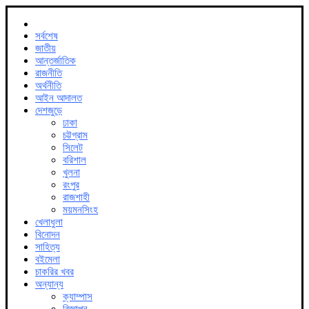
সর্বশেষ
জাতীয়
আন্তর্জাতিক
রাজনীতি
অর্থনীতি
আইন আদালত
দেশজুড়ে
ঢাকা
চট্টগ্রাম
সিলেট
বরিশাল
খুলনা
রংপুর
রাজশাহী
ময়মনসিংহ
খেলাধুলা
বিনোদন
সাহিত্য
বইমেলা
চাকরির খবর
অন্যান্য
ক্যাম্পাস
বিজ্ঞাপন