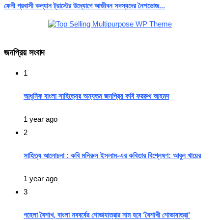
ফেনী প্রবাসী কল্যান ট্রাস্টের উদ্যোগে আজীবন সদস্যদের নৈশভোজ...
জনপ্রিয় সংবাদ
1
আধুনিক বাংলা সাহিত্যের অন্যতম জনপ্রিয় কবি ফররুখ আহমদ
1 year ago
2
সাহিত্য আলোচনা : কবি মনিরুল ইসলাম-এর কবিতার বিশ্লেষণ: আবুল খায়ের
1 year ago
3
পহেলা বৈশাখ, বাংলা নববর্ষের শোভাযাত্রার নাম হবে ‘বৈশাখী শোভাযাত্রা’