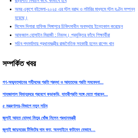
রাষ্ট্রপতি নির্বাচন কবে, কীভাবে হবে
অমর একুশে বইমেলা-২০২৫ এর স্টল বরাদ্দ ও লটারির মাধ্যমে স্টল বণ্টন সম্পন্ন
হয়েছে।
মিসেস দিলারা হাফিজ সিঙ্গাপুরে চিকিৎসাধীন অবস্থায় ইন্তেকাল করেছেন
আফজাল হোসাইন মিয়াজী : নিবন্ধ। প্রযুক্তির ফাঁদে শিক্ষার্থীরা
সচিব পদমর্যাদায় প্রধানমন্ত্রীর রাজনৈতিক সহকারী হলেন রাশেদ খান
সম্পর্কিত খবর
গণ-অভ্যুত্থানের শহীদদের প্রতি শ্রদ্ধা ও আহতদের প্রতি সমবেদনা...
শাহজালাল বিমানবন্দরে প্রবেশে কড়াকড়ি, যাত্রীপ্রতি সঙ্গে যেতে পারবেন...
৫ মন্ত্রণালয়-বিভাগে নতুন সচিব
জুলাই আহত যোদ্ধা মিতুর খোঁজ নিলেন প্রধানমন্ত্রী
জুলাই জাদুঘরের টিকিটের দাম কত, অনলাইনে কাটবেন যেভাবে…