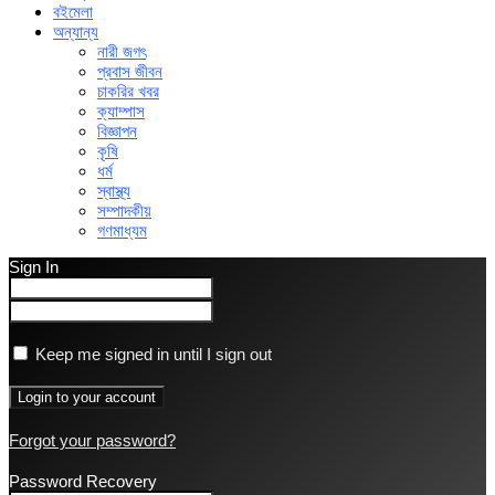
বইমেলা
অন্যান্য
নারী জগৎ
প্রবাস জীবন
চাকরির খবর
ক্যাম্পাস
বিজ্ঞাপন
কৃষি
ধর্ম
স্বাস্থ্য
সম্পাদকীয়
গণমাধ্যম
Sign In
Keep me signed in until I sign out
Forgot your password?
Password Recovery