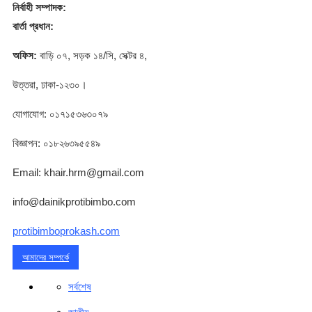
নির্বাহী সম্পাদক:
বার্তা প্রধান:
অফিস:
বাড়ি ০৭, সড়ক ১৪/সি, সেক্টর ৪,
উত্তরা, ঢাকা-১২৩০।
যোগাযোগ: ০১৭১৫৩৬৩০৭৯
বিজ্ঞাপন: ০১৮২৬৩৯৫৫৪৯
Email: khair.hrm@gmail.com
info@dainikprotibimbo.com
protibimboprokash.com
আমাদের সম্পর্কে
সর্বশেষ