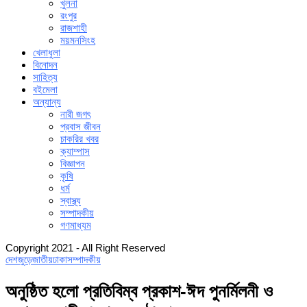
খুলনা
রংপুর
রাজশাহী
ময়মনসিংহ
খেলাধুলা
বিনোদন
সাহিত্য
বইমেলা
অন্যান্য
নারী জগৎ
প্রবাস জীবন
চাকরির খবর
ক্যাম্পাস
বিজ্ঞাপন
কৃষি
ধর্ম
স্বাস্থ্য
সম্পাদকীয়
গণমাধ্যম
Copyright 2021 - All Right Reserved
দেশজুড়ে
জাতীয়
ঢাকা
সম্পাদকীয়
অনুষ্ঠিত হলো প্রতিবিম্ব প্রকাশ-ঈদ পুনর্মিলনী ও