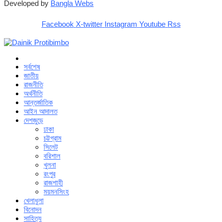
Developed by
Bangla Webs
Facebook
X-twitter
Instagram
Youtube
Rss
সর্বশেষ
জাতীয়
রাজনীতি
অর্থনীতি
আন্তর্জাতিক
আইন আদালত
দেশজুড়ে
ঢাকা
চট্টগ্রাম
সিলেট
বরিশাল
খুলনা
রংপুর
রাজশাহী
ময়মনসিংহ
খেলাধুলা
বিনোদন
সাহিত্য