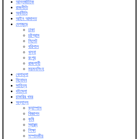
আন্তর্জাতিক
রাজনীতি
অর্থনীতি
আইন আদালত
দেশজুড়ে
ঢাকা
চট্টগ্রাম
সিলেট
বরিশাল
খুলনা
রংপুর
রাজশাহী
ময়মনসিংহ
খেলাধুলা
বিনোদন
সাহিত্য
বইমেলা
চাকরির খবর
অন্যান্য
ক্যাম্পাস
বিজ্ঞাপন
কৃষি
স্বাস্থ্য
শিক্ষা
সম্পাদকীয়