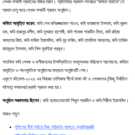
লেখক সম্মানী প্রদানের নজির বিরল। প্রতিবিম্ব প্রকাশ গতবছর “কবিতা ক্যাফে”তে
প্রথম চালু করে লেখক সম্মানী প্রদান অনুষ্ঠান।
কবিতা আবৃত্তি করেন:
কবি শেখ মনিরুজ্জামান শাওন, কবি ফারজানা ইসলাম, কবি নূরুল
হক, কবি হারুনুর রশীদ, কবি নুসরাত হাশেমী, কবি শানাজ পারভীন মিতা, কবি রহিমা
আক্তার রিমা, কবি ফরিদা ইয়াসমিন, কবি নূর ফরিদ, কবি তাহমিনা আক্তার, কবি তারিক
মাহমুদুল ইসলাম, কবি মিস সুমাইয়া প্রমুখ।
শতাধিক কবি লেখক ও গুণীজনদের উপস্থিতিতে মনমুগ্ধকর পরিবেশে আলোচনা, কবিতা
আবৃত্তি ও সাংস্কৃতিক অনুষ্ঠানের মাধ্যমে অনুষ্ঠানটি শেষ।
একুশে বইমেলা-২০২৫ এর বিক্রয় তালিকার শীর্ষে থাকা বই ও লেখকদের (কিছু নির্বাচিত
বইসহ) সম্মাননা/ক্রেস্ট প্রদান করা হয়।
অনুষ্ঠান সঞ্চালনায় ছিলেন :
কবি অ্যাডভোকেট শিমুল পারভীন ও কবি শিরীনা ইয়াসমিন।
আরও পড়ুন
পুলিশের শীর্ষ পর্যায়ে কিছু পরিবর্তন আসবে: স্বরাষ্ট্রমন্ত্রী