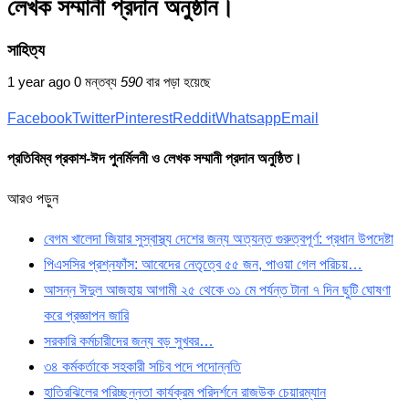
লেখক সম্মানী প্রদান অনুষ্ঠান।
সাহিত্য
1 year ago
0 মন্তব্য
590
বার পড়া হয়েছে
Facebook
Twitter
Pinterest
Reddit
Whatsapp
Email
প্রতিবিম্ব প্রকাশ-ঈদ পুনর্মিলনী ও লেখক সম্মানী প্রদান অনুষ্ঠিত।
আরও পড়ুন
বেগম খালেদা জিয়ার সুস্বাস্থ্য দেশের জন্য অত্যন্ত গুরুত্বপূর্ণ: প্রধান উপদেষ্টা
পিএসসির প্রশ্নফাঁস: আবেদের নেতৃত্বে ৫৫ জন, পাওয়া গেল পরিচয়…
আসন্ন ঈদুল আজহায় আগামী ২৫ থেকে ৩১ মে পর্যন্ত টানা ৭ দিন ছুটি ঘোষণা
করে প্রজ্ঞাপন জারি
সরকারি কর্মচারীদের জন্য বড় সুখবর…
৩৪ কর্মকর্তাকে সহকারী সচিব পদে পদোন্নতি
হাতিরঝিলের পরিচ্ছন্নতা কার্যক্রম পরিদর্শনে রাজউক চেয়ারম্যান