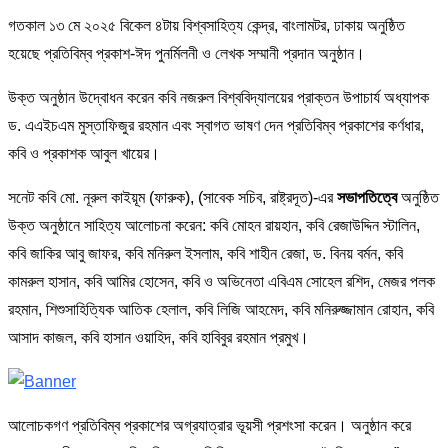
গতকাল ১৩ মে ২০২৫ বিকেল ৪টায় বিশ্বসাহিত্য কেন্দ্র, বাংলামটর, ঢাকায় অনুষ্ঠিত
হয়েছে প্রতিবিম্ব প্রকাশ-ঈদ পুনর্মিলনী ও লেখক সম্মানী প্রদান অনুষ্ঠান।
উক্ত অনুষ্ঠান উদ্বোধন করেন কবি নজরুল বিশ্ববিদ্যালয়ের প্রাক্তন উপাচার্য অধ্যাপক
ড. এএইচএম মুস্তাফিজুর রহমান এবং স্বাগত ভাষণ দেন প্রতিবিম্ব প্রকাশের কর্ণধার,
কবি ও প্রকাশক আবুল খায়ের।
সনেট কবি মো. নূরুল কাইয়ূম (ফারুক), (সাবেক সচিব, রাষ্ট্রদূত)-এর
সভাপতিত্বে
অনুষ্ঠিত
উক্ত অনুষ্ঠানে সাহিত্য আলোচনা করেন: কবি মোহন রায়হান, কবি রেজাউদ্দিন স্টালিন,
কবি জাকির আবু জাফর, কবি মনিরুল ইসলাম, কবি ‎শাহীন রেজা, ‎ড. বিনয় বর্মন, কবি
কামরুল হাসান, কবি আমির হোসেন, কবি ও অভিনেতা এবিএম সোহেল রশিদ, মেজর পলক
রহমান, শিশুসাহিত্যিক আতিক হেলাল, কবি লিজি আহমেদ, কবি মনিরুজ্জামান রোহান, কবি
আসাদ কাজল, কবি হাসান ওয়াহিদ, কবি হাবিবুর রহমান প্রমুখ।
আলোচকগণ প্রতিবিম্ব প্রকাশের অগ্রযাত্রার ভূয়সী প্রশংসা করেন। অনুষ্ঠান করে