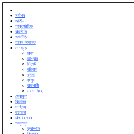
সর্বশেষ
জাতীয়
আন্তর্জাতিক
রাজনীতি
অর্থনীতি
আইন আদালত
দেশজুড়ে
ঢাকা
চট্টগ্রাম
সিলেট
বরিশাল
খুলনা
রংপুর
রাজশাহী
ময়মনসিংহ
খেলাধুলা
বিনোদন
সাহিত্য
বইমেলা
চাকরির খবর
অন্যান্য
ক্যাম্পাস
বিজ্ঞাপন