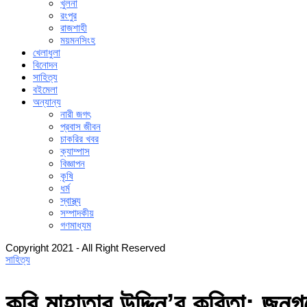
খুলনা
রংপুর
রাজশাহী
ময়মনসিংহ
খেলাধুলা
বিনোদন
সাহিত্য
বইমেলা
অন্যান্য
নারী জগৎ
প্রবাস জীবন
চাকরির খবর
ক্যাম্পাস
বিজ্ঞাপন
কৃষি
ধর্ম
স্বাস্থ্য
সম্পাদকীয়
গণমাধ্যম
Copyright 2021 - All Right Reserved
সাহিত্য
কবি মাহাতাব উদ্দিন’র কবিতা: জনগ