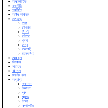
আন্তর্জাতিক
রাজনীতি
অর্থনীতি
আইন আদালত
দেশজুড়ে
ঢাকা
চট্টগ্রাম
সিলেট
বরিশাল
খুলনা
রংপুর
রাজশাহী
ময়মনসিংহ
খেলাধুলা
বিনোদন
সাহিত্য
বইমেলা
চাকরির খবর
অন্যান্য
ক্যাম্পাস
বিজ্ঞাপন
কৃষি
স্বাস্থ্য
শিক্ষা
সম্পাদকীয়