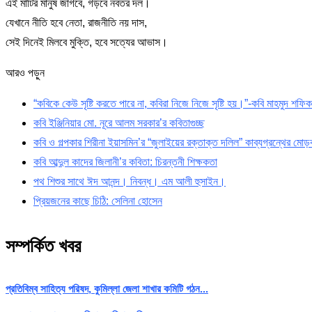
এই মাটির মানুষ জাগবে, গড়বে নবতর দল।
যেখানে নীতি হবে নেতা, রাজনীতি নয় দাস,
সেই দিনেই মিলবে মুক্তি, হবে সত্যের আভাস।
আরও পড়ুন
“কবিকে কেউ সৃষ্টি করতে পারে না, কবিরা নিজে নিজে সৃষ্টি হয়।”-কবি মাহমুদ শফিক
কবি ইঞ্জিনিয়ার মো. নূরে আলম সরকার’র কবিতাগুচ্ছ
কবি ও গল্পকার শিরীনা ইয়াসমিন’র “জুলাইয়ের রক্তাক্ত দলিল” কাব্যগ্রন্থের মো
কবি আব্দুল কাদের জিলানী’র কবিতা: চিরন্তনী শিক্ষকতা
পথ শিশুর সাথে ঈদ আনন্দ। নিবন্ধ। এম আলী হুসাইন।
প্রিয়জনের কাছে চিঠি: সেলিনা হোসেন
সম্পর্কিত খবর
প্রতিবিম্ব সাহিত্য পরিষদ, কুমিল্লা জেলা শাখার কমিটি গঠন...