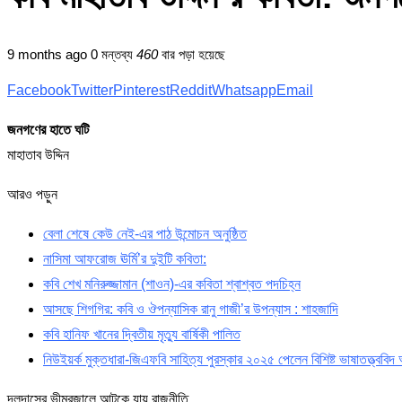
9 months ago
0 মন্তব্য
460
বার পড়া হয়েছে
Facebook
Twitter
Pinterest
Reddit
Whatsapp
Email
জনগণের হাতে ঘটি
মাহাতাব উদ্দিন
আরও পড়ুন
বেলা শেষে কেউ নেই-এর পাঠ উন্মোচন অনুষ্ঠিত
নাসিমা আফরোজ ঊর্মি’র দুইটি কবিতা:
কবি শেখ মনিরুজ্জামান (শাওন)-এর কবিতা শ্বাশ্বত পদচিহ্ন
আসছে শিগগির: কবি ও ঔপন্যাসিক রানু গাজী’র উপন্যাস : শাহজাদি
কবি হানিফ খানের দ্বিতীয় মৃত্যু বার্ষিকী পালিত
নিউইয়র্ক মুক্তধারা-জিএফবি সাহিত্য পুরস্কার ২০২৫ পেলেন বিশিষ্ট ভাষাতত্ত্ববি
দলদাসের ভীম্রজালে আটকে যায় রাজনীতি,