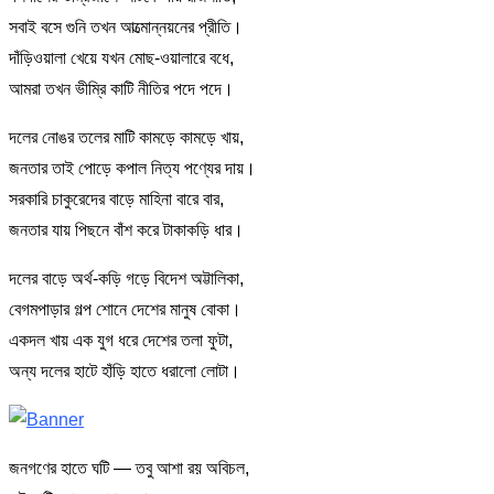
সবাই বসে গুনি তখন আত্মোন্নয়নের প্রীতি।
দাঁড়িওয়ালা খেয়ে যখন মোছ-ওয়ালারে বধে,
আমরা তখন ভীম্রি কাটি নীতির পদে পদে।
দলের নোঙর তলের মাটি কামড়ে কামড়ে খায়,
জনতার তাই পোড়ে কপাল নিত্য পণ্যের দায়।
সরকারি চাকুরেদের বাড়ে মাহিনা বারে বার,
জনতার যায় পিছনে বাঁশ করে টাকাকড়ি ধার।
দলের বাড়ে অর্থ-কড়ি গড়ে বিদেশ অট্টালিকা,
বেগমপাড়ার গল্প শোনে দেশের মানুষ বোকা।
একদল খায় এক যুগ ধরে দেশের তলা ফুটা,
অন্য দলের হাটে হাঁড়ি হাতে ধরালো লোটা।
জনগণের হাতে ঘটি — তবু আশা রয় অবিচল,