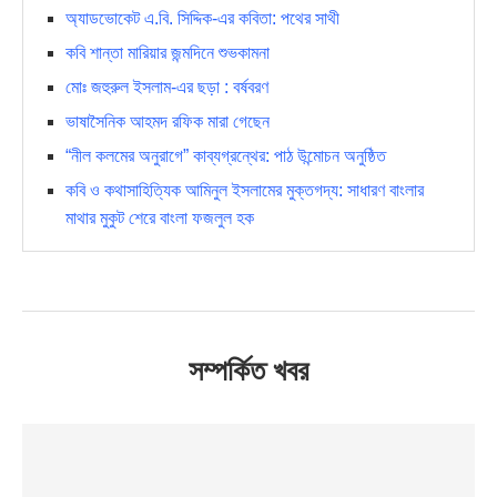
অ্যাডভোকেট এ.বি. সিদ্দিক-এর কবিতা: পথের সাথী
কবি শান্তা মারিয়ার জন্মদিনে শুভকামনা
মোঃ জহুরুল ইসলাম-এর ছড়া : বর্ষবরণ
ভাষাসৈনিক আহমদ রফিক মারা গেছেন
“নীল কলমের অনুরাগে” কাব্যগ্রন্থের: পাঠ উন্মোচন অনুষ্ঠিত
কবি ও কথাসাহিত্যিক আমিনুল ইসলামের মুক্তগদ্য: সাধারণ বাংলার
মাথার মুকুট শেরে বাংলা ফজলুল হক
সম্পর্কিত খবর