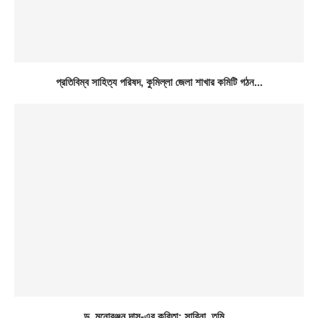
প্রতিবিম্ব সাহিত্য পরিষদ, কুমিল্লা জেলা শাখার কমিটি গঠন...
ড. মনোরঞ্জন দাস-এর কবিতা: সাবিনা, তুমি…