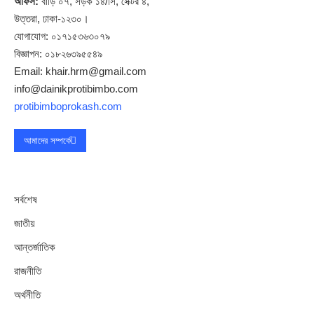
অফিস:
বাড়ি ০৭, সড়ক ১৪/সি, সেক্টর ৪,
উত্তরা, ঢাকা-১২৩০।
যোগাযোগ: ০১৭১৫৩৬৩০৭৯
বিজ্ঞাপন: ০১৮২৬৩৯৫৫৪৯
Email: khair.hrm@gmail.com
info@dainikprotibimbo.com
protibimboprokash.com
আমাদের সম্পর্কে
সর্বশেষ
জাতীয়
আন্তর্জাতিক
রাজনীতি
অর্থনীতি