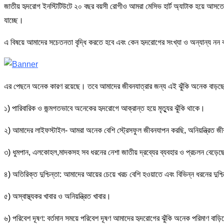
জাতীয় হৃদরোগ ইনস্টিটিউটে ২০ বছর বয়সী রোগীও আমরা মেসিভ হার্ট অ্যাটাক হয়ে আসতে
যাচ্ছে।
এ বিষয়ে আমাদের সচেতনতা বৃদ্ধি করতে হবে এবং কেন হৃদরোগের সংখ্যা ও অন্যান্য নন
এর পেছনে অনেক কারণ রয়েছে। তবে আমাদের জীবনযাত্রার জন্য এই ঝুঁকি অনেক বাড়
১) পারিবারিক ও জন্মগতভাবে অনেকের হৃদরোগে আক্রান্ত হয়ে মৃত্যুর ঝুঁকি থাকে।
২) আমাদের লাইফস্টাইল- আমরা অনেক বেশি স্ট্রেসফুল জীবনযাপন করছি, অনিয়ন্ত্রিত 
৩) ধুমপান, এলকোহল,মাদকসহ সব ধরনের নেশা জাতীয় দ্রব্যের ব্যবহার ও প্রচলন বেড়েছ
৪) অতিরিক্ত দুশ্চিন্তা: আমাদের আয়ের চেয়ে খরচ বেশি হওয়াতে এবং বিভিন্ন ধরনের দুশ্চিন
৫) অস্বাস্থ্যকর খাবার ও অনিয়ন্ত্রিত খাবার।
৬) পরিবেশ দূষণ: বর্তমান সময়ে পরিবেশ দূষণ আমাদের হৃদরোগের ঝুঁকি অনেক পরিমাণ বাড়িয