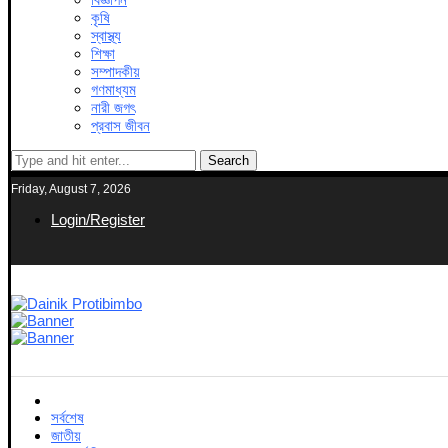
কৃষি
স্বাস্থ্য
শিক্ষা
সম্পাদকীয়
গণমাধ্যম
নারী জগৎ
প্রবাস জীবন
Search
Friday, August 7, 2026
Login/Register
সর্বশেষ
জাতীয়