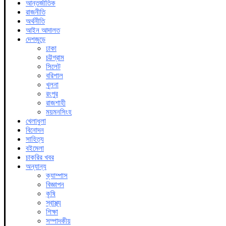
আন্তর্জাতিক
রাজনীতি
অর্থনীতি
আইন আদালত
দেশজুড়ে
ঢাকা
চট্টগ্রাম
সিলেট
বরিশাল
খুলনা
রংপুর
রাজশাহী
ময়মনসিংহ
খেলাধুলা
বিনোদন
সাহিত্য
বইমেলা
চাকরির খবর
অন্যান্য
ক্যাম্পাস
বিজ্ঞাপন
কৃষি
স্বাস্থ্য
শিক্ষা
সম্পাদকীয়