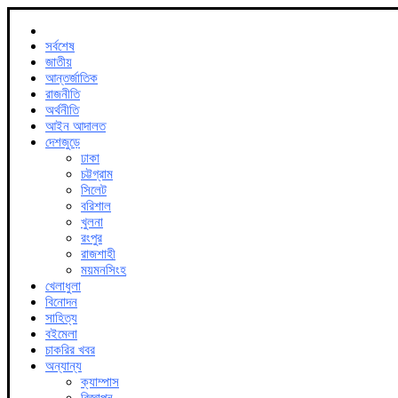
সর্বশেষ
জাতীয়
আন্তর্জাতিক
রাজনীতি
অর্থনীতি
আইন আদালত
দেশজুড়ে
ঢাকা
চট্টগ্রাম
সিলেট
বরিশাল
খুলনা
রংপুর
রাজশাহী
ময়মনসিংহ
খেলাধুলা
বিনোদন
সাহিত্য
বইমেলা
চাকরির খবর
অন্যান্য
ক্যাম্পাস
বিজ্ঞাপন