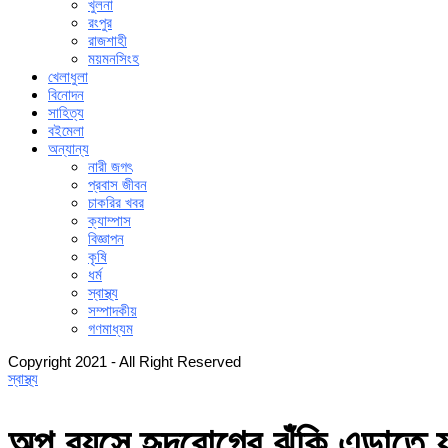
খুলনা
রংপুর
রাজশাহী
ময়মনসিংহ
খেলাধুলা
বিনোদন
সাহিত্য
বইমেলা
অন্যান্য
নারী জগৎ
প্রবাস জীবন
চাকরির খবর
ক্যাম্পাস
বিজ্ঞাপন
কৃষি
ধর্ম
স্বাস্থ্য
সম্পাদকীয়
গণমাধ্যম
Copyright 2021 - All Right Reserved
স্বাস্থ্য
অল্প বয়সে হৃদরোগের ঝুঁকি এড়াতে 