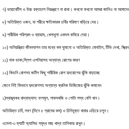
৭) ডায়াবেটিস ও উচ্চ রক্তচাপ নিয়ন্ত্রণে না রাখা। কখনো কখনো আমরা জানিও না আমাদে
৮) অতিরিক্ত ওজন, যা শরীরে ক্ষতিকারক চর্বির পরিমাণ বাড়িয়ে দেয়।
৯) শারীরিক পরিশ্রম ও ব্যায়াম, খেলাধুলা একদম কমিয়ে দেয়া।
১০) অনিয়ন্ত্রিত জীবনযাপন তার মধ্যে কম ঘুমানো ও অতিরিক্ত মোবাইল, টিভি দেখা, স্ক্রি
১১) নাক ডাকা,স্লিপ এপনিয়াসহ অন্যান্য রোগের কারণ
১২) কিডনি রোগসহ জটিল কিছু শারীরিক রোগ হৃদরোগের ঝুঁকি বাড়াচ্ছে
জেনে নিই কিভাবে হৃদরোগসহ অন্যান্য ক্রনিক ডিজিজের ঝুঁকি কমাবেন
১)স্বাস্থ্যকর খাদ্যাভ্যাস: ফলমূল, শাকসবজি ও গোটা শস্য বেশি খান।
অতিরিক্ত চর্বি, লবণ (দিনে ৫ গ্রামের কম) ও চিনিযুক্ত খাবার এড়িয়ে চলুন।
ওমেগা-৩ ফ্যাটি অ্যাসিড সমৃদ্ধ মাছ খাদ্য তালিকায় রাখুন।