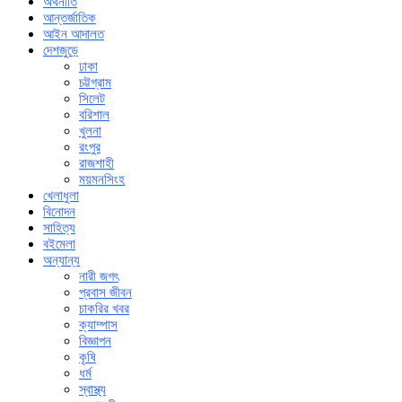
অর্থনীতি
আন্তর্জাতিক
আইন আদালত
দেশজুড়ে
ঢাকা
চট্টগ্রাম
সিলেট
বরিশাল
খুলনা
রংপুর
রাজশাহী
ময়মনসিংহ
খেলাধুলা
বিনোদন
সাহিত্য
বইমেলা
অন্যান্য
নারী জগৎ
প্রবাস জীবন
চাকরির খবর
ক্যাম্পাস
বিজ্ঞাপন
কৃষি
ধর্ম
স্বাস্থ্য