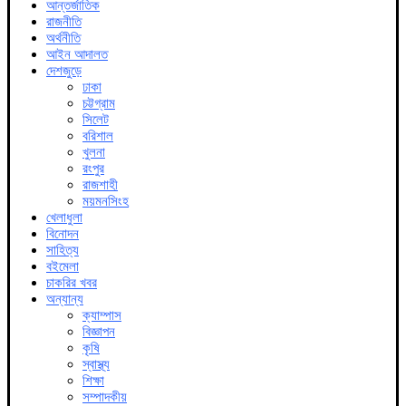
আন্তর্জাতিক
রাজনীতি
অর্থনীতি
আইন আদালত
দেশজুড়ে
ঢাকা
চট্টগ্রাম
সিলেট
বরিশাল
খুলনা
রংপুর
রাজশাহী
ময়মনসিংহ
খেলাধুলা
বিনোদন
সাহিত্য
বইমেলা
চাকরির খবর
অন্যান্য
ক্যাম্পাস
বিজ্ঞাপন
কৃষি
স্বাস্থ্য
শিক্ষা
সম্পাদকীয়