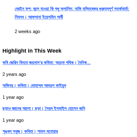
ব্রেইন ফগ: ভুলে যাওয়া কি শুধু ক্লান্তি, নাকি মস্তিষ্কের গুরুত্বপূর্ণ সতর্কবার্তা:
নিবন্ধ। আফসানা ইয়েসমিন অর্থী
2 weeks ago
Highlight in This Week
কবি জেরিন বিনতে জয়নাল’র কবিতা: অচেনা পথিক। দৈনিক...
2 years ago
অভিনয়। কবিতা। মোহাম্মদ আবদুল কাইয়ুম
1 year ago
ছড়াও জ্ঞানের আলো। ছড়া। সৈয়দ ইসমাইল হোসেন জনি
1 year ago
শৃঙ্খল সবুজ। কবিতা। শামস মনোয়ার