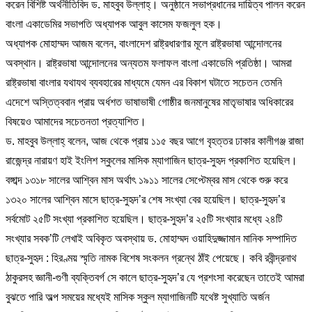
করেন বিশিষ্ট অর্থনীতিবিদ ড. মাহবুব উল্লাহ্। অনুষ্ঠানে সভাপ্রধানের দায়িত্ব পালন করেন
বাংলা একাডেমির সভাপতি অধ্যাপক আবুল কাসেম ফজলুল হক।
অধ্যাপক মোহাম্মদ আজম বলেন, বাংলাদেশ রাষ্ট্রধারণার মূলে রাষ্ট্রভাষা আন্দোলনের
অবস্থান। রাষ্ট্রভাষা আন্দোলনের অন্যতম ফলাফল বাংলা একাডেমি প্রতিষ্ঠা। আমরা
রাষ্ট্রভাষা বাংলার যথাযথ ব্যবহারের মাধ্যমে যেমন এর বিকাশ ঘটাতে সচেতন তেমনি
এদেশে অস্তিত্ববান প্রায় অর্ধশত ভাষাভাষী গোষ্ঠীর জনমানুষের মাতৃভাষার অধিকারের
বিষয়েও আমাদের সচেতনতা প্রত্যাশিত।
ড. মাহবুব উল্লাহ্ বলেন, আজ থেকে প্রায় ১১৫ বছর আগে বৃহত্তর ঢাকার কালীগঞ্জ রাজা
রাজেন্দ্র নারায়ণ হাই ইংলিশ স্কুলের মাসিক ম্যাগাজিন ছাত্র-সুহৃদ প্রকাশিত হয়েছিল।
বঙ্গাব্দ ১৩১৮ সালের আশ্বিন মাস অর্থাৎ ১৯১১ সালের সেপ্টেম্বর মাস থেকে শুরু করে
১৩২০ সালের আশ্বিন মাসে ছাত্র-সুহৃদ’র শেষ সংখ্যা বের হয়েছিল। ছাত্র-সুহৃদ’র
সর্বমোট ২৫টি সংখ্যা প্রকাশিত হয়েছিল। ছাত্র-সুহৃদ’র ২৫টি সংখ্যার মধ্যে ২৪টি
সংখ্যার সবক’টি লেখাই অবিকৃত অবস্থায় ড. মোহাম্মদ ওয়াহিদুজ্জামান মানিক সম্পাদিত
ছাত্র-সুহৃদ : হিরণ্ময় স্মৃতি নামক বিশেষ সংকলন গ্রন্থে ঠাঁই পেয়েছে। কবি রবীন্দ্রনাথ
ঠাকুরসহ জ্ঞানী-গুণী ব্যক্তিবর্গ সে কালে ছাত্র-সুহৃদ’র যে প্রশংসা করেছেন তাতেই আমরা
বুঝতে পারি অল্প সময়ের মধ্যেই মাসিক স্কুল ম্যাগাজিনটি যথেষ্ট সুখ্যাতি অর্জন