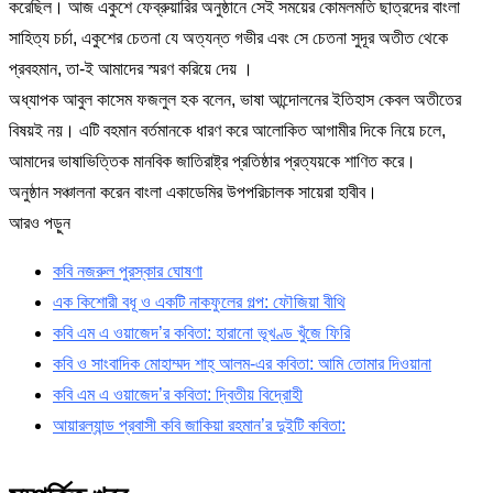
করেছিল। আজ একুশে ফেব্রুয়ারির অনুষ্ঠানে সেই সময়ের কোমলমতি ছাত্রদের বাংলা
সাহিত্য চর্চা, একুশের চেতনা যে অত্যন্ত গভীর এবং সে চেতনা সুদূর অতীত থেকে
প্রবহমান, তা-ই আমাদের স্মরণ করিয়ে দেয় ।
অধ্যাপক আবুল কাসেম ফজলুল হক বলেন, ভাষা আন্দোলনের ইতিহাস কেবল অতীতের
বিষয়ই নয়। এটি বহমান বর্তমানকে ধারণ করে আলোকিত আগামীর দিকে নিয়ে চলে,
আমাদের ভাষাভিত্তিক মানবিক জাতিরাষ্ট্র প্রতিষ্ঠার প্রত্যয়কে শাণিত করে।
অনুষ্ঠান সঞ্চালনা করেন বাংলা একাডেমির উপপরিচালক সায়েরা হাবীব।
আরও পড়ুন
কবি নজরুল পুরস্কার ঘোষণা
এক কিশোরী বধূ ও একটি নাকফুলের গল্প: ফৌজিয়া বীথি
কবি এম এ ওয়াজেদ’র কবিতা: হারানো ভূখণ্ড খুঁজে ফিরি
কবি ও সাংবাদিক মোহাম্মদ শাহ্ আলম-এর কবিতা: আমি তোমার দিওয়ানা
কবি এম এ ওয়াজেদ’র কবিতা: দ্বিতীয় বিদ্রোহী
আয়ারল্যান্ড প্রবাসী কবি জাকিয়া রহমান’র দুইটি কবিতা: