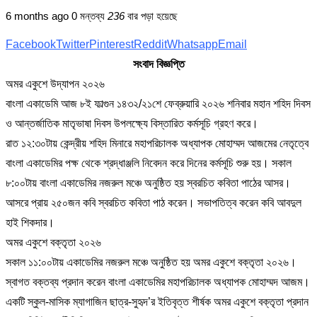
6 months ago
0 মন্তব্য
236
বার পড়া হয়েছে
Facebook
Twitter
Pinterest
Reddit
Whatsapp
Email
সংবাদ বিজ্ঞপ্তি
অমর একুশে উদ্‌যাপন ২০২৬
বাংলা একাডেমি আজ ৮ই ফাল্গুন ১৪৩২/২১শে ফেব্রুয়ারি ২০২৬ শনিবার মহান শহিদ দিবস
ও আন্তর্জাতিক মাতৃভাষা দিবস উপলক্ষ্যে বিস্তারিত কর্মসূচি গ্রহণ করে।
রাত ১২:৩০টায় কেন্দ্রীয় শহিদ মিনারে মহাপরিচালক অধ্যাপক মোহাম্মদ আজমের নেতৃত্বে
বাংলা একাডেমির পক্ষ থেকে শ্রদ্ধাঞ্জলি নিবেদন করে দিনের কর্মসূচি শুরু হয়। সকাল
৮:০০টায় বাংলা একাডেমির নজরুল মঞ্চে অনুষ্ঠিত হয় স্বরচিত কবিতা পাঠের আসর।
আসরে প্রায় ২৫০জন কবি স্বরচিত কবিতা পাঠ করেন। সভাপতিত্ব করেন কবি আবদুল
হাই শিকদার।
অমর একুশে বক্তৃতা ২০২৬
সকাল ১১:০০টায় একাডেমির নজরুল মঞ্চে অনুষ্ঠিত হয় অমর একুশে বক্তৃতা ২০২৬।
স্বাগত বক্তব্য প্রদান করেন বাংলা একাডেমির মহাপরিচালক অধ্যাপক মোহাম্মদ আজম।
একটি স্কুল-মাসিক ম্যাগাজিন ছাত্র-সুহৃদ’র ইতিবৃত্ত শীর্ষক অমর একুশে বক্তৃতা প্রদান