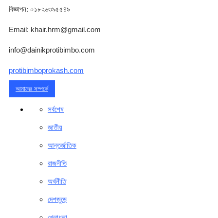
বিজ্ঞাপন: ০১৮২৬৩৯৫৫৪৯
Email: khair.hrm@gmail.com
info@dainikprotibimbo.com
protibimboprokash.com
আমাদের সম্পর্কে
সর্বশেষ
জাতীয়
আন্তর্জাতিক
রাজনীতি
অর্থনীতি
দেশজুড়ে
খেলাধুলা