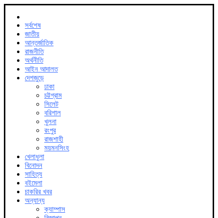
সর্বশেষ
জাতীয়
আন্তর্জাতিক
রাজনীতি
অর্থনীতি
আইন আদালত
দেশজুড়ে
ঢাকা
চট্টগ্রাম
সিলেট
বরিশাল
খুলনা
রংপুর
রাজশাহী
ময়মনসিংহ
খেলাধুলা
বিনোদন
সাহিত্য
বইমেলা
চাকরির খবর
অন্যান্য
ক্যাম্পাস
বিজ্ঞাপন