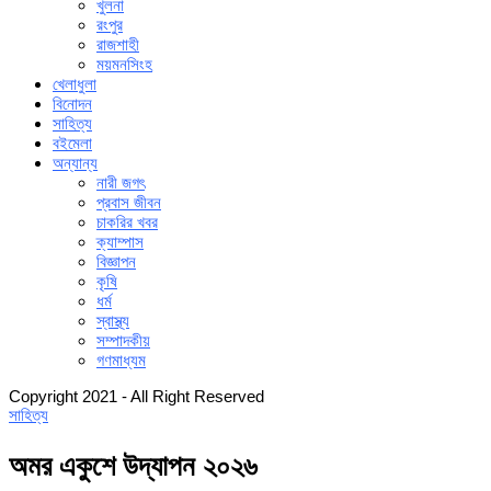
খুলনা
রংপুর
রাজশাহী
ময়মনসিংহ
খেলাধুলা
বিনোদন
সাহিত্য
বইমেলা
অন্যান্য
নারী জগৎ
প্রবাস জীবন
চাকরির খবর
ক্যাম্পাস
বিজ্ঞাপন
কৃষি
ধর্ম
স্বাস্থ্য
সম্পাদকীয়
গণমাধ্যম
Copyright 2021 - All Right Reserved
সাহিত্য
অমর একুশে উদ্‌যাপন ২০২৬