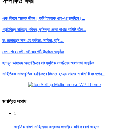
সম্পর্কিত খবর
এক জীবনে অনেক জীবন। কবি ইসহাক খান-এর জন্মদিনে।...
প্রতিবিম্ব সাহিত্য পরিষদ, কুমিল্লা জেলা শাখার কমিটি গঠন...
ড. মনোরঞ্জন দাস-এর কবিতা: সাবিনা, তুমি…
বেলা শেষে কেউ নেই-এর পাঠ উন্মোচন অনুষ্ঠিত
হুমায়ূন আহমেদ স্মরণে চৈত্র সাংস্কৃতিক সংগঠনের স্মরণসভা অনুষ্ঠিত
সাহিত্যিক সাংস্কৃতিক ব্যক্তিত্ব হিসেবে ২০২৬ সালের মাঝামাঝি সংলগ্নে...
জনপ্রিয় সংবাদ
1
আধুনিক বাংলা সাহিত্যের অন্যতম জনপ্রিয় কবি ফররুখ আহমদ