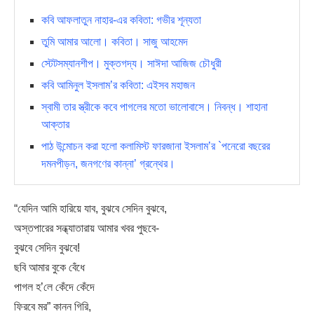
কবি আফলাতুন নাহার-এর কবিতা: গভীর শূন্যতা
তুমি আমার আলো। কবিতা। সাজু আহমেদ
স্টেটসম্যানশীপ। মুক্তগদ্য। সাঈদা আজিজ চৌধুরী
কবি আমিনুল ইসলাম’র কবিতা: এইসব মহাজন
স্বামী তার স্ত্রীকে কবে পাগলের মতো ভালোবাসে। নিবন্ধ। শাহানা
আক্তার
পাঠ উন্মোচন করা হলো কলামিস্ট ফারজানা ইসলাম’র `পনেরো বছরের
দমনপীড়ন, জনগণের কান্না’ গ্রন্থের।
“যেদিন আমি হারিয়ে যাব, বুঝবে সেদিন বুঝবে,
অস্তপারের সন্ধ্যাতারায় আমার খবর পুছবে-
বুঝবে সেদিন বুঝবে!
ছবি আমার বুকে বেঁধে
পাগল হ’লে কেঁদে কেঁদে
ফিরবে মর” কানন গিরি,