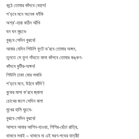
কন্ঠে তোমার কাঁদবে বেহাগ!
প’ড়বে মনে অনেক ফাঁকি
অশ্র’-হারা কঠিন আঁখি
ঘন ঘন মুছবে-
বুঝ্‌বে সেদিন বুঝবে!
আবার যেদিন শিউলি ফুটে ভ’রবে তোমার অঙ্গন,
তুলতে সে ফুল গাঁথতে মালা কাঁপবে তোমার কঙ্কণ-
কাঁদবে কুটীর-অঙ্গন!
শিউলি ঢাকা মোর সমাধি
প’ড়বে মনে, উঠবে কাঁদি’!
বুকের মালা ক’রবে জ্বালা
চোখের জলে সেদিন বালা
মুখের হাসি ঘুচবে-
বুঝবে সেদিন বুঝবে!
আসবে আবার আশিন-হাওয়া, শিশির-ছেঁচা রাত্রি,
থাকবে সবাই – থাকবে না এই মরণ-পথের যাত্রী!