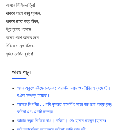
আসবে শিশির-রাত্রি!
থাকবে পাশে বন্ধু স্বজন,
থাকবে রাতে বাহুর বাঁধন,
বঁধুর বুকের পরশনে
আমার পরশ আনবে মনে-
বিষিয়ে ও-বুক উঠবে-
বুঝবে সেদিন বুঝবে!
আরও পড়ুন
অমর একুশে বইমেলা-২০২৫ এর স্টল বরাদ্দ ও লটারির মাধ্যমে স্টল
বণ্টন সম্পন্ন হয়েছে।
আসছে শিগগির … কবি নুসরাত হাশেমী’র সাড়া জাগানো কাব্যগ্রন্থ :
কবিতা এবং একটি নক্ষত্র
আমার সবুজ ফিরিয়ে দাও। কবিতা। মোঃ হাসান মাহমুদ (হাসান)
কবি ক্যামেলিয়া আহমেদ’র কবিতা: আমি আর নদী