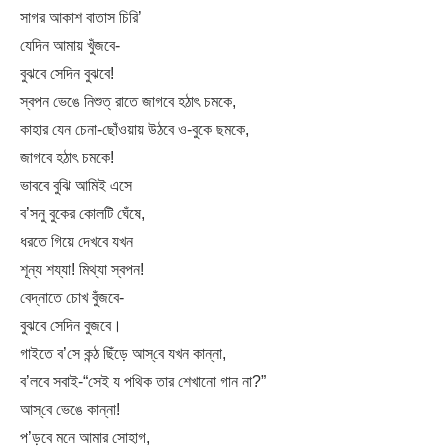
সাগর আকাশ বাতাস চিরি’
যেদিন আমায় খুঁজবে-
বুঝবে সেদিন বুঝবে!
স্বপন ভেঙে নিশুত্‌ রাতে জাগবে হঠাৎ চমকে,
কাহার যেন চেনা-ছোঁওয়ায় উঠবে ও-বুকে ছমকে,
জাগবে হঠাৎ চমকে!
ভাববে বুঝি আমিই এসে
ব’সনু বুকের কোলটি ঘেঁষে,
ধরতে গিয়ে দেখবে যখন
শূন্য শয্যা! মিথ্যা স্বপন!
বেদ্‌নাতে চোখ বুঁজবে-
বুঝবে সেদিন বুজবে।
গাইতে ব’সে কন্ঠ ছিঁড়ে আস্‌বে যখন কান্না,
ব’লবে সবাই-“সেই য পথিক তার শেখানো গান না?”
আস্‌বে ভেঙে কান্না!
প’ড়বে মনে আমার সোহাগ,