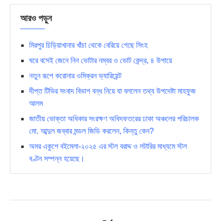
আরও পড়ুন
মিরপুর চিড়িয়াখানার খাঁচা থেকে বেরিয়ে গেছে সিংহ
ঘরে বসেই জেনে নিন ভোটার নম্বর ও ভোট কেন্দ্র, ৪ উপায়ে
নতুন রূপে করোনার ওমিক্রন ভ্যারিয়েন্ট
দীপ্ত টিভির সংবাদ বিভাগ বন্ধ নিয়ে যা বললেন তথ্য উপদেষ্টা মাহফুজ
আলম
জাতীয় ভোক্তা অধিকার সংরক্ষণ অধিদফতরের ঢাকা অঞ্চলের পরিচালক
মো. আব্দুল জব্বার মন্ডল জিডি করলেন, কিন্তু কেন?
অমর একুশে বইমেলা-২০২৫ এর স্টল বরাদ্দ ও লটারির মাধ্যমে স্টল
বণ্টন সম্পন্ন হয়েছে।