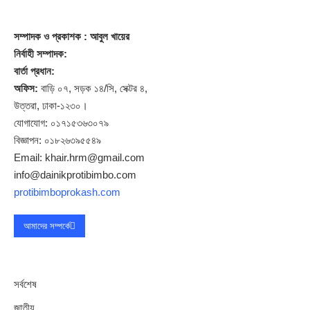
সম্পাদক
ও প্রকাশক
: আবুল খায়ের
নির্বাহী সম্পাদক:
বার্তা প্রধান:
অফিস:
বাড়ি ০৭, সড়ক ১৪/সি, সেক্টর ৪,
উত্তরা, ঢাকা-১২৩০।
যোগাযোগ: ০১৭১৫৩৬৩০৭৯
বিজ্ঞাপন: ০১৮২৬৩৯৫৫৪৯
Email: khair.hrm@gmail.com
info@dainikprotibimbo.com
protibimboprokash.com
আমাদের সম্পর্কে
সর্বশেষ
জাতীয়