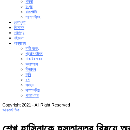
খুলনা
রংপুর
রাজশাহী
ময়মনসিংহ
খেলাধুলা
বিনোদন
সাহিত্য
বইমেলা
অন্যান্য
নারী জগৎ
প্রবাস জীবন
চাকরির খবর
ক্যাম্পাস
বিজ্ঞাপন
কৃষি
ধর্ম
স্বাস্থ্য
সম্পাদকীয়
গণমাধ্যম
Copyright 2021 - All Right Reserved
আন্তর্জাতিক
শেখ হাসিনাকে হস্তান্তর বিষয়ে অ