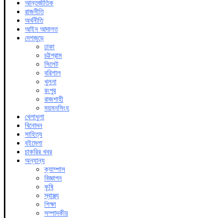
আন্তর্জাতিক
রাজনীতি
অর্থনীতি
আইন আদালত
দেশজুড়ে
ঢাকা
চট্টগ্রাম
সিলেট
বরিশাল
খুলনা
রংপুর
রাজশাহী
ময়মনসিংহ
খেলাধুলা
বিনোদন
সাহিত্য
বইমেলা
চাকরির খবর
অন্যান্য
ক্যাম্পাস
বিজ্ঞাপন
কৃষি
স্বাস্থ্য
শিক্ষা
সম্পাদকীয়