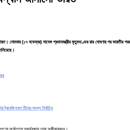
ত। সোমবার (১৭ নভেম্বর) সাবেক প্রধানমন্ত্রীর মৃত্যুদণ্ডের রায় ঘোষণার পর ভারতীয় পররাষ্ট
জানিয়েছে।
কের
 ট্রানজিশনাল টিমের সদস্য নির্বাচিত
ের সর্বোত্তম স্বার্থরক্ষায় তারা অঙ্গীকারবদ্ধ।