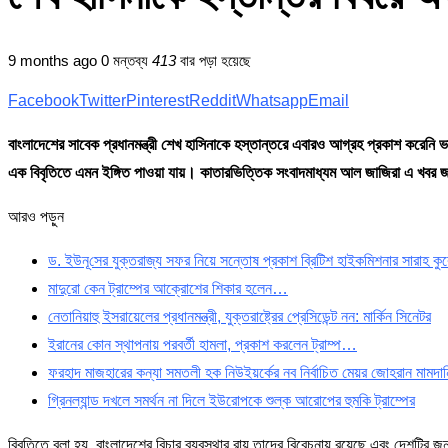
9 months ago
0 মন্তব্য
413
বার পড়া হয়েছে
Facebook
Twitter
Pinterest
Reddit
Whatsapp
Email
বাংলাদেশের সাবেক প্রধানমন্ত্রী শেখ হাসিনাকে হস্তান্তরে এবারও আগ্রহ প্রকাশ করেনি ভার
এক বিবৃতিতে এমন ইঙ্গিত পাওয়া যায়। কাতারভিত্তিক সংবাদমাধ্যম আল জাজিরা এ খবর 
আরও পড়ুন
ড. ইউনূ‌সের যুক্তরাজ্য সফর নিয়ে সন্তোষ প্রকাশ ব্রিটিশ হাইকমিশনার সারাহ কু
মাদুরো কেন ট্রাম্পের আক্রোশের শিকার হলেন…
নেতানিয়াহু ইসরায়েলের প্রধানমন্ত্রী, যুক্তরাষ্ট্রের প্রেসিডেন্ট নন: মার্কিন সিনেটর
ইরানের কোন স্থাপনায় পরবর্তী হামলা, প্রকাশ করলেন ট্রাম্প…
ফরহাদ মাজহারের কন্যা সমতলী হক নিউইয়র্কের নব নির্বাচিত মেয়র জোহরান মামদানির
গ্রিনল্যান্ড দখলে সমর্থন না দিলে ইউরোপকে শুল্ক আরোপের হুমকি ট্রাম্পের
বিবৃতিতে বলা হয়, বাংলাদেশের বিচার ব্যবস্থার রায় তাদের বিবেচনায় রয়েছে এবং দেশটির জনগণ