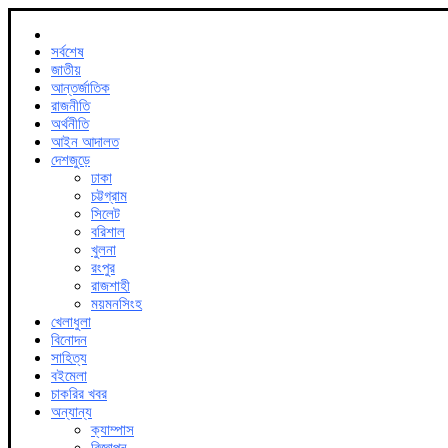
সর্বশেষ
জাতীয়
আন্তর্জাতিক
রাজনীতি
অর্থনীতি
আইন আদালত
দেশজুড়ে
ঢাকা
চট্টগ্রাম
সিলেট
বরিশাল
খুলনা
রংপুর
রাজশাহী
ময়মনসিংহ
খেলাধুলা
বিনোদন
সাহিত্য
বইমেলা
চাকরির খবর
অন্যান্য
ক্যাম্পাস
বিজ্ঞাপন