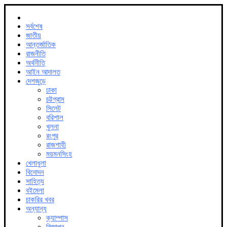
সর্বশেষ
জাতীয়
আন্তর্জাতিক
রাজনীতি
অর্থনীতি
আইন আদালত
দেশজুড়ে
ঢাকা
চট্টগ্রাম
সিলেট
বরিশাল
খুলনা
রংপুর
রাজশাহী
ময়মনসিংহ
খেলাধুলা
বিনোদন
সাহিত্য
বইমেলা
চাকরির খবর
অন্যান্য
ক্যাম্পাস
বিজ্ঞাপন