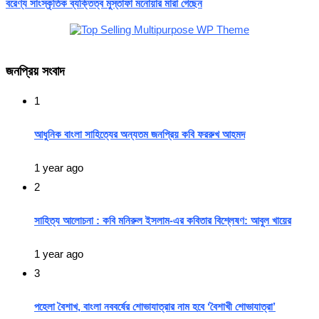
বরেণ্য সাংস্কৃতিক ব্যক্তিত্ব মুস্তাফা মনোয়ার মারা গেছেন
জনপ্রিয় সংবাদ
1
আধুনিক বাংলা সাহিত্যের অন্যতম জনপ্রিয় কবি ফররুখ আহমদ
1 year ago
2
সাহিত্য আলোচনা : কবি মনিরুল ইসলাম-এর কবিতার বিশ্লেষণ: আবুল খায়ের
1 year ago
3
পহেলা বৈশাখ, বাংলা নববর্ষের শোভাযাত্রার নাম হবে ‘বৈশাখী শোভাযাত্রা’