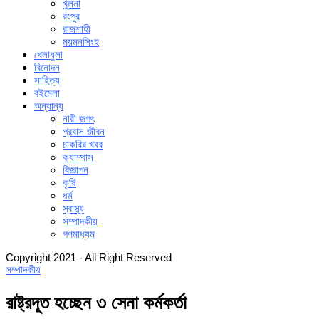
খুলনা
রংপুর
রাজশাহী
ময়মনসিংহ
খেলাধুলা
বিনোদন
সাহিত্য
বইমেলা
অন্যান্য
নারী জগৎ
প্রবাস জীবন
চাকরির খবর
ক্যাম্পাস
বিজ্ঞাপন
কৃষি
ধর্ম
স্বাস্থ্য
সম্পাদকীয়
গণমাধ্যম
Copyright 2021 - All Right Reserved
সম্পাদকীয়
রাষ্ট্রদূত হচ্ছেন ৩ সেনা কর্মকর্তা