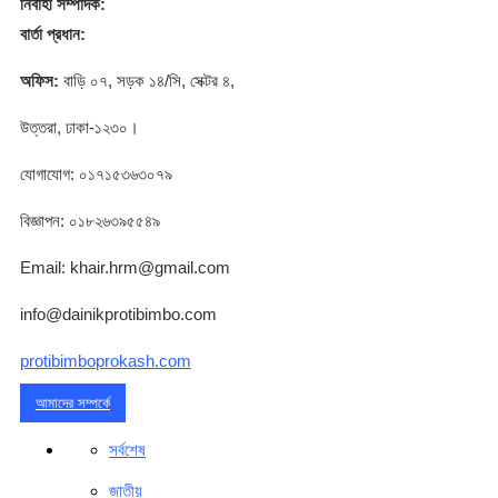
নির্বাহী সম্পাদক:
বার্তা প্রধান:
অফিস:
বাড়ি ০৭, সড়ক ১৪/সি, সেক্টর ৪,
উত্তরা, ঢাকা-১২৩০।
যোগাযোগ: ০১৭১৫৩৬৩০৭৯
বিজ্ঞাপন: ০১৮২৬৩৯৫৫৪৯
Email: khair.hrm@gmail.com
info@dainikprotibimbo.com
protibimboprokash.com
আমাদের সম্পর্কে
সর্বশেষ
জাতীয়