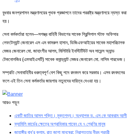
বুধবার জনপ্রশাসন মন্ত্রণালয়ের পৃথক প্রজ্ঞাপনে তাদের পররাষ্ট্র মন্ত্রণালয়ে ন্যস্ত করা
হয়।
সেনা কর্মকর্তারা হলেন—সশস্ত্র বাহিনী বিভাগের সাবেক প্রিন্সিপাল স্টাফ অফিসার
লেফটেন্যান্ট জেনারেল এস এম কামরুল হাসান, ডিজিএফআইয়ের সাবেক মহাপরিচালক
মেজর জেনারেল মো. জাহাংগীর আলম, মিলিটারি ইনস্টিটিউট অব সায়েন্স অ্যান্ড
টেকনোলজির (এমআইএসটি) সাবেক কমান্ড্যান্ট মেজর জেনারেল মো. নাসিম পারভেজ।
সম্প্রতি সেনাবাহিনীর গুরুত্বপূর্ণ বেশ কিছু পদে রদবদল করে সরকার। এসব রদবদলের
ফলে এই তিন সেনা কর্মকর্তার জায়গায় নতুনদের দায়িত্ব দেওয়া হয়।
আরও পড়ুন
একটি জাতির আসল শক্তি। মুক্তগদ্য। অধ্যাপক ড. এস কে আকরাম আলী
ফ্যামিলি কার্ডের ক্ষেত্রে অগ্রাধিকার পাবেন যে ৭ শ্রেণির মানুষ
জাহাঙ্গীর বাবু’র কলাম, রাত জাগা মানুষেরা: নিরাপত্তার নীরব প্রহরী