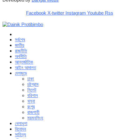
Facebook
X-twitter
Instagram
Youtube
Rss
সর্বশেষ
জাতীয়
রাজনীতি
অর্থনীতি
আন্তর্জাতিক
আইন আদালত
দেশজুড়ে
ঢাকা
চট্টগ্রাম
সিলেট
বরিশাল
খুলনা
রংপুর
রাজশাহী
ময়মনসিংহ
খেলাধুলা
বিনোদন
সাহিত্য