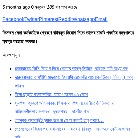
5 months ago
0 মন্তব্য
188
বার পড়া হয়েছে
Facebook
Twitter
Pinterest
Reddit
Whatsapp
Email
তিনজন সেনা কর্মকর্তাকে প্রেষণে রাষ্ট্রদূত নিয়োগ দিতে তাদের চাকরি পররাষ্ট্র মন্ত্রণালয়ে
ন্যস্ত করেছে সরকার।
আরও পড়ুন
জামায়াতের ভিসি নিয়োগ দিয়ে যেভাবে ডাকসু নির্বাচন, বললেন ঢাবি অধ্যাপক
দারুননাজাত তাখসীসি মাদরাসা: ইসলামী রেনেসাঁর আলোকবর্তিকা। নিবন্ধ। আবু
জাফর
ভিসা ছাড়াই বাংলাদেশিরা যেতে পারবেন ৩৭ দেশে
সু-শিক্ষা গ্রহণে অভিভাবক, শিক্ষক ও শিক্ষালয়ের নীতি-নৈতিকতা ও
দায়িত্বশীলতায় রূপরেখা: মুক্তগদ্য। নাসরীন খান
ফেসবুক অ্যাকাউন্ট হ্যাক হবে না যে অপশনটি চালু করলে…
ছেলেমেয়ের বিয়ের পর, বাবা-মায়ের দায়িত্ব। নিবন্ধ। অ্যাডভোকেট আজমির
সুমি