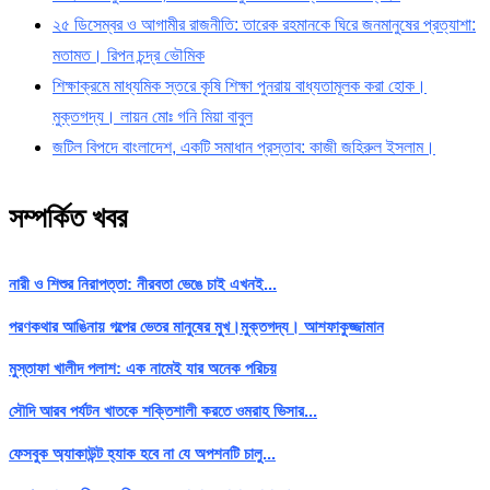
২৫ ডিসেম্বর ও আগামীর রাজনীতি: তারেক রহমানকে ঘিরে জনমানুষের প্রত্যাশা:
মতামত। রিপন চন্দ্র ভৌমিক
শিক্ষাক্রমে মাধ্যমিক স্তরে কৃষি শিক্ষা পুনরায় বাধ্যতামূলক করা হোক।
মুক্তগদ্য। লায়ন মোঃ গনি মিয়া বাবুল
জটিল বিপদে বাংলাদেশ, একটি সমাধান প্রস্তাব: কাজী জহিরুল ইসলাম।
সম্পর্কিত খবর
নারী ও শিশুর নিরাপত্তা: নীরবতা ভেঙে চাই এখনই...
পরণকথার আঙিনায় গল্পের ভেতর মানুষের মুখ।মুক্তগদ্য। আশফাকুজ্জামান
মুস্তাফা খালীদ পলাশ: এক নামেই যার অনেক পরিচয়
সৌদি আরব পর্যটন খাতকে শক্তিশালী করতে ওমরাহ ভিসার...
ফেসবুক অ্যাকাউন্ট হ্যাক হবে না যে অপশনটি চালু...