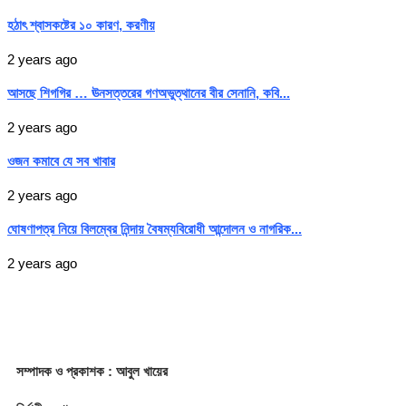
হঠাৎ শ্বাসকষ্টের ১০ কারণ, করণীয়
2 years ago
আসছে শিগগির … ঊনসত্তরের গণঅভুত্থানের বীর সেনানি, কবি...
2 years ago
ওজন কমাবে যে সব খাবার
2 years ago
ঘোষণাপত্র নিয়ে বিলম্বের নিন্দায় বৈষম্যবিরোধী আন্দোলন ও নাগরিক...
2 years ago
সম্পাদক
ও প্রকাশক
: আবুল খায়ের