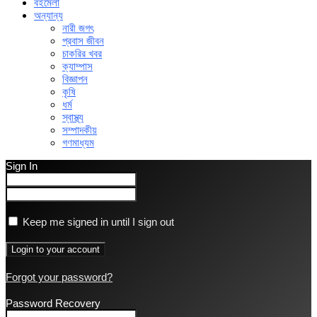
বইমেলা
অন্যান্য
নারী জগৎ
প্রবাস জীবন
চাকরির খবর
ক্যাম্পাস
বিজ্ঞাপন
কৃষি
ধর্ম
স্বাস্থ্য
সম্পাদকীয়
গণমাধ্যম
Sign In
Keep me signed in until I sign out
Forgot your password?
Password Recovery