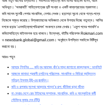
আজ নতুন আলোয় উদ্ভাসিত। সভাপতির বক্তব্যে কবি নাসির আহমেদ বলেন, আমি
অভিভূত। ‘অমরাবতী’ সাহিত্যপত্রের দুটি সংখ্যা ও একটি কাব্যগ্রন্থের প্রকাশনা।
কবি সালেম সুলেরী পেশায় সাংবাদিক, নেশায় লেখক। ছড়াগড়া সূচনা থেকে গদ্যে-পদ্যে
নিজেকে সমৃদ্ধ করেছে। বিশ্ববাতায়নের অভিজ্ঞতা থেকে উপহার দিচ্ছে নতুনত্ব। আশির
দশকে ছড়ার ‘এনসাইক্লোপেডিয়াসম’ সংকলনে চমক দেখায়। ‘একুশ পদের পদাবলি’ও
কবিতাসাহিত্যে মাইলফলক হয়ে থাকবে। উল্লেখ্য, বইটির পরিবেশক Rokmari.com
ও newsbank.global@gmail.com। অনুষ্ঠানে উপস্থিত সবাইকে মিষ্টিমুখ
করানো হয়।
আরও পড়ুন
আসছে শিগগির … কবি নূর আহম্মদ খাঁন’র সাড়া জাগানো কাব্যগ্রন্থ : ডানপিটে
আজকে কানাডা প্রবাসী চলচিত্র পরিচালক, সাংবাদিক ও মিডিয়া ব্যক্তিত্ব
শহিদুল ইসলাম মিন্টু-এর জন্মদিন।
কবি ও গল্পকার সুলেখা আক্তার শান্তা’র গল্প: জীবিকা ছাড়া জীবন
না ফেরার দেশে রেড টাইমসের সম্পাদক, সাংবাদিক, কবি ও সাংস্কৃতিক কর্মী
সৌমিত্র কুমার দেব (টিটু)