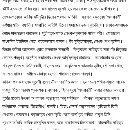
মজবুত বোর্ড বাঁধাই-এর বইটির প্রকাশক ‘অমরাবতী’, ঢাকা। পাঠ উন্মোচনীতে ৩০০ টাকার
বইটি ২০০-তে বিক্রি হয়। কবি সালেম সুলেরী ২১ জন ক্রেতাকে দেন অটোগ্রাফ।
লেখক-গবেষক আরিফ মঈনুদ্দীন ছিলেন প্রধান অতিথি। স্বাগত বক্তব্যে ‘অমরাবতী’
কর্ণধার মতিন বাঙালি। সম্মানিত অতিথি ছিলেন সমাজের ৬জন কৃতবিদ্য। লেখক-সম্পাদক
সৈয়দ মাজহারুল পারভেজ। সূচীপত্র-খ্যাত লেখক-প্রকাশক সাঈদ বারী। ফেডারেল
সাংবাদিক ইউনিয়ন নেতা খায়রুজ্জামান কামাল। বীর মুক্তিযোদ্ধা, লেখক শেখ নূরদ্দিন।
বিজ্ঞান কবিতা আন্দোলন-খ্যাত হাসনাইন সাজ্জাদী। বিশ্ববাংলা সাহিত্য’র সভাপতি রিক্তার
হোসেন প্রমুখ। অনুষ্ঠান সঞ্চালনায় লেখক-আবৃত্তিমুখ মায়ারাজ। আলোচনায় অধ্যক্ষ
শরিফুল ইসলাম, তিমি বকসী, শাহাদত জয়। আবৃত্তিতে আনজাম মুনীর, মৌনিতা মৌন,
সাদমান সাকিব। সঙ্গীতে মাহাবুর রহমান, শাহরিন রোদেলা প্রমুখ।
কবি-সম্পাদক সালেম সুলেরী বলেন ভীষণ প্রাণিত হলাম। ২০০৬-এ পথিক-খ্যাত তারেক
মাহমুদ ছিলো প্রথম প্রকাশক। ব্যাপক চাহিদার মুখে ‘অমরাবতী’ আবার বাজারে আনলো।
পূর্বের মতোই উৎসর্গ অধ্যাপক আব্দুল্লাহ আবু সায়ীদকে। বইপড়া আন্দোলনের সফল
কর্ণধারকে একালের ‘ডিরোজিও’ বলেছি। ‘ইয়াং বেঙ্গল’ আন্দোলনের প্রতিচ্ছবি তিনি
দেখাতে পেরেছেন। বক্তব্যের শেষে স্মৃতি থেকে জনপ্রিয় কবিতা পড়েন তিনি।
প্রধান অতিথি আরিফ মঈনুদ্দিন বলেন, আজ বরেণ্যদের মিলনমেলা। রাজধানীর সাহিত্য