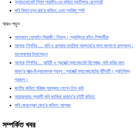
অ্যাডভোকেট শিমুল পারভীন-এর কবিতা প্রতীক্ষার রেস্তোরাঁ
কবি বিধান চন্দ্র রায়’র কবিতা: এখন সবকিছু স্পষ্ট
আরও পড়ুন
আফজাল হোসাইন মিয়াজী : নিবন্ধ। প্রযুক্তির ফাঁদে শিক্ষার্থীরা
আসছে শিগগির … কবি ও গল্পকার তাহমিনা আক্তার’র সাড়া জাগানো গল্পগ্রন্থ :
ভালোবাসার টানাপোড়ন
আসছে শিগগির… আইটি ও প্রজেক্ট ম্যানেজমেন্ট বিশেষজ্ঞ, কবি কবির আল
মামুন’র আত্ম-উন্নয়নমূলক গ্রন্থ : প্রজেক্ট ম্যানেজমেন্টের খুঁটিনাটি। প্রতিবিম্ব
প্রকাশ।
জাতীয় কবিতা পরিষদ পুরস্কার পেলেন তিন কবি
আয়ারল্যান্ড প্রবাসী কবি জাকিয়া রহমান’র দুইটি কবিতা:
কবি জেবুন্নেছা জেবু’র কবিতা: আশ্রয়
সম্পর্কিত খবর