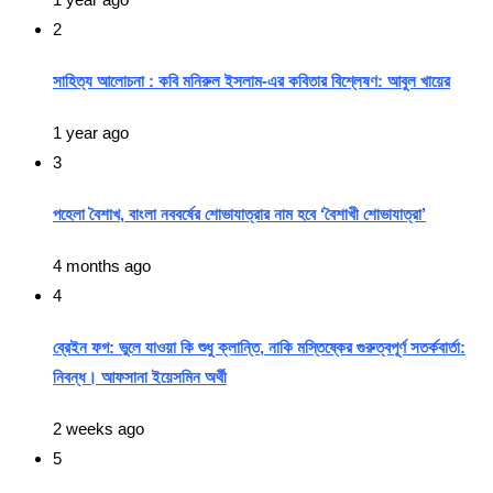
2
সাহিত্য আলোচনা : কবি মনিরুল ইসলাম-এর কবিতার বিশ্লেষণ: আবুল খায়ের
1 year ago
3
পহেলা বৈশাখ, বাংলা নববর্ষের শোভাযাত্রার নাম হবে ‘বৈশাখী শোভাযাত্রা’
4 months ago
4
ব্রেইন ফগ: ভুলে যাওয়া কি শুধু ক্লান্তি, নাকি মস্তিষ্কের গুরুত্বপূর্ণ সতর্কবার্তা:
নিবন্ধ। আফসানা ইয়েসমিন অর্থী
2 weeks ago
5