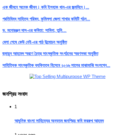
এক জীবনে অনেক জীবন। কবি ইসহাক খান-এর জন্মদিনে।...
প্রতিবিম্ব সাহিত্য পরিষদ, কুমিল্লা জেলা শাখার কমিটি গঠন...
ড. মনোরঞ্জন দাস-এর কবিতা: সাবিনা, তুমি…
বেলা শেষে কেউ নেই-এর পাঠ উন্মোচন অনুষ্ঠিত
হুমায়ূন আহমেদ স্মরণে চৈত্র সাংস্কৃতিক সংগঠনের স্মরণসভা অনুষ্ঠিত
সাহিত্যিক সাংস্কৃতিক ব্যক্তিত্ব হিসেবে ২০২৬ সালের মাঝামাঝি সংলগ্নে...
জনপ্রিয় সংবাদ
1
আধুনিক বাংলা সাহিত্যের অন্যতম জনপ্রিয় কবি ফররুখ আহমদ
1 year ago