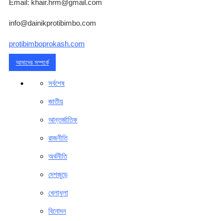
Email: khair.hrm@gmail.com
info@dainikprotibimbo.com
protibimboprokash.com
আমাদের সম্পর্কে
সর্বশেষ
জাতীয়
আন্তর্জাতিক
রাজনীতি
অর্থনীতি
দেশজুড়ে
খেলাধুলা
বিনোদন