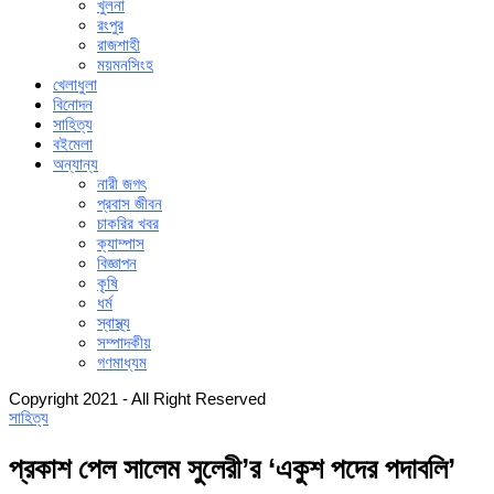
খুলনা
রংপুর
রাজশাহী
ময়মনসিংহ
খেলাধুলা
বিনোদন
সাহিত্য
বইমেলা
অন্যান্য
নারী জগৎ
প্রবাস জীবন
চাকরির খবর
ক্যাম্পাস
বিজ্ঞাপন
কৃষি
ধর্ম
স্বাস্থ্য
সম্পাদকীয়
গণমাধ্যম
Copyright 2021 - All Right Reserved
সাহিত্য
প্রকাশ পেল সালেম সুলেরী’র ‘একুশ পদের পদাবলি’