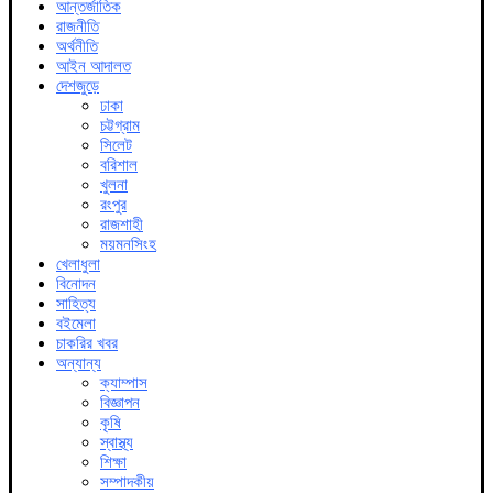
আন্তর্জাতিক
রাজনীতি
অর্থনীতি
আইন আদালত
দেশজুড়ে
ঢাকা
চট্টগ্রাম
সিলেট
বরিশাল
খুলনা
রংপুর
রাজশাহী
ময়মনসিংহ
খেলাধুলা
বিনোদন
সাহিত্য
বইমেলা
চাকরির খবর
অন্যান্য
ক্যাম্পাস
বিজ্ঞাপন
কৃষি
স্বাস্থ্য
শিক্ষা
সম্পাদকীয়