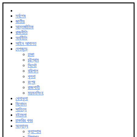
সর্বশেষ
জাতীয়
আন্তর্জাতিক
রাজনীতি
অর্থনীতি
আইন আদালত
দেশজুড়ে
ঢাকা
চট্টগ্রাম
সিলেট
বরিশাল
খুলনা
রংপুর
রাজশাহী
ময়মনসিংহ
খেলাধুলা
বিনোদন
সাহিত্য
বইমেলা
চাকরির খবর
অন্যান্য
ক্যাম্পাস
বিজ্ঞাপন