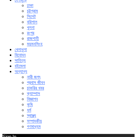
ঢাকা
চট্টগ্রাম
সিলেট
বরিশাল
খুলনা
রংপুর
রাজশাহী
ময়মনসিংহ
খেলাধুলা
বিনোদন
সাহিত্য
বইমেলা
অন্যান্য
নারী জগৎ
প্রবাস জীবন
চাকরির খবর
ক্যাম্পাস
বিজ্ঞাপন
কৃষি
ধর্ম
স্বাস্থ্য
সম্পাদকীয়
গণমাধ্যম
Sign In