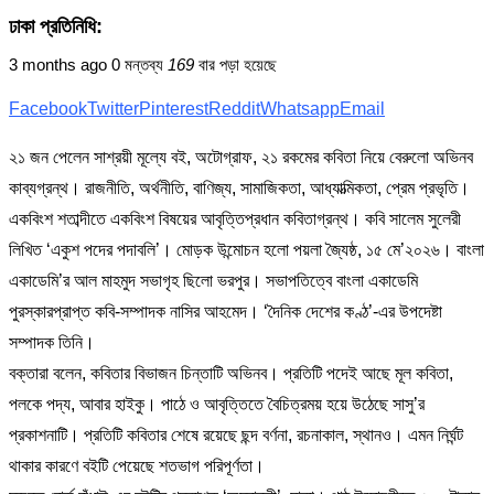
ঢাকা প্রতিনিধি:
3 months ago
0 মন্তব্য
169
বার পড়া হয়েছে
Facebook
Twitter
Pinterest
Reddit
Whatsapp
Email
২১ জন পেলেন সাশ্রয়ী মূল্যে বই, অটোগ্রাফ, ২১ রকমের কবিতা নিয়ে বেরুলো অভিনব
কাব্যগ্রন্থ। রাজনীতি, অর্থনীতি, বাণিজ্য, সামাজিকতা, আধ্যাত্মিকতা, প্রেম প্রভৃতি।
একবিংশ শতাব্দীতে একবিংশ বিষয়ের আবৃত্তিপ্রধান কবিতাগ্রন্থ। কবি সালেম সুলেরী
লিখিত ‘একুশ পদের পদাবলি’। মোড়ক উন্মোচন হলো পয়লা জ্যৈষ্ঠ, ১৫ মে’২০২৬। বাংলা
একাডেমি’র আল মাহমুদ সভাগৃহ ছিলো ভরপুর। সভাপতিত্বে বাংলা একাডেমি
পুরস্কারপ্রাপ্ত কবি-সম্পাদক নাসির আহমেদ। ‘দৈনিক দেশের কণ্ঠ’-এর উপদেষ্টা
সম্পাদক তিনি।
বক্তারা বলেন, কবিতার বিভাজন চিন্তাটি অভিনব। প্রতিটি পদেই আছে মূল কবিতা,
পলকে পদ্য, আবার হাইকু। পাঠে ও আবৃত্তিতে বৈচিত্রময় হয়ে উঠেছে সাসু’র
প্রকাশনাটি। প্রতিটি কবিতার শেষে রয়েছে ছন্দ বর্ণনা, রচনাকাল, স্থানও। এমন নির্ঘন্ট
থাকার কারণে বইটি পেয়েছে শতভাগ পরিপূর্ণতা।