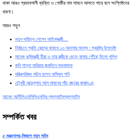
থাকা আরও প্রভাবশালী ব্যক্তি ও গোষ্ঠীর নাম সামনে আসতে পারে বলে সংশ্লিষ্টদের
ধারণা।
আরও পড়ুন
নতুন দায়িত্ব পেলেন আইনমন্ত্রী…
নির্বাচনে প্রতি কেন্দ্রে থাকবে ১৩ আনসার সদস্য : স্বরাষ্ট্র উপদেষ্টা
সাবেক ভূমিমন্ত্রী হীরা ও তার স্ত্রীকে ছেড়ে বাসায় পৌঁছে দিলো পুলিশ
কবি শান্তা মারিয়ার জন্মদিনে শুভকামনা
মন্ত্রিপরিষদ সচিব হলেন নাসিমুল গনি
চৌধুরী আব্দুল্লাহ আল মামুনের পাঁচ বছরের কারাদণ্ড
আবেদ আলী
পিএসসি
পিএসসির প্রশ্নফাঁস
প্রশ্নফাঁস
সম্পর্কিত খবর
৫ মন্ত্রণালয়-বিভাগে নতুন সচিব