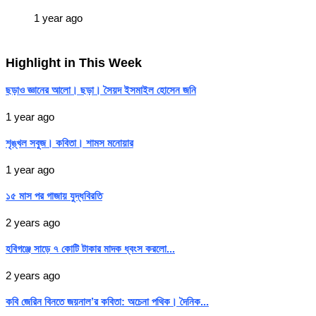
1 year ago
Highlight in This Week
ছড়াও জ্ঞানের আলো। ছড়া। সৈয়দ ইসমাইল হোসেন জনি
1 year ago
শৃঙ্খল সবুজ। কবিতা। শামস মনোয়ার
1 year ago
১৫ মাস পর গাজায় যুদ্ধবিরতি
2 years ago
হবিগঞ্জে সাড়ে ৭ কোটি টাকার মাদক ধ্বংস করলো...
2 years ago
কবি জেরিন বিনতে জয়নাল’র কবিতা: অচেনা পথিক। দৈনিক...