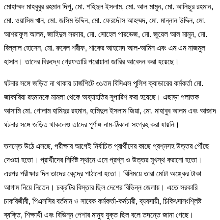
মোহাম্মদ মাহবুবুর রহমান দিপু, মো. শহিদুল ইসলাম, মো. আল মামুন, মো. আনিছুর রহমান,
মো. ওয়াসিম খান, মো. জসিম উদ্দিন, মো. ফেরদৌস আহম্মদ, মো. মান্নান উদ্দিন, মো.
আশরাফুল আলম, জাহিদুল সরদার, মো. সোহেল পারভেজ, মো. জুয়েল আল মামুন, মো.
বিল্লাল হোসেন, মো. রুবেল শরীফ, শাকের আহমেদ আল-আমিন এবং এম এম নাজমুল
হাসান। তাদের বিরুদ্ধে গ্রেফতারি পরোয়ানা জারির আবেদন করা হয়েছে।
ঘটনার সঙ্গে জড়িত না থাকায় চার্জশিটে ৩১তম বিসিএস পুলিশ ক্যাডারের কর্মকর্তা মো.
জাকারিয়া রহমানকে মামলা থেকে অব্যাহতির সুপারিশ করা হয়েছে। এছাড়া পলাতক
আসামি মো. গোলাম হামিদুর রহমান, হামিদুল ইসলাম জিয়া, মো. মাহাবুব আলম এবং আজাদ
ঘটনার সঙ্গে জড়িত থাকলেও তাদের পূর্ণাঙ্গ নাম-ঠিকানা সংগ্রহ করা যায়নি।
তদন্তে উঠে এসছে, পরীক্ষার আগেই নির্বাচিত প্রার্থীদের কাছে প্রশ্নসহ উত্তর পৌঁছে
দেওয়া হতো। প্রার্থীদের নির্দিষ্ট স্থানে এনে প্রশ্ন ও উত্তর মুখস্থ করানো হতো।
এরপর পরীক্ষার দিন তাদের কেন্দ্রে পাঠানো হতো। বিনিময়ে তারা মোটা অঙ্কের টাকা
আগাম নিয়ে নিতেন। চক্রটির বিস্তার ছিল দেশের বিভিন্ন জেলায়। এতে সরকারি
চাকরিজীবী, পিএসসির বর্তমান ও সাবেক কর্মকর্তা-কর্মচারী, ব্যবসায়ী, চিকিৎসাসংশ্লিষ্ট
ব্যক্তি, শিক্ষার্থী এবং বিভিন্ন পেশার মানুষ যুক্ত ছিল বলে তদন্তে জানা গেছে।