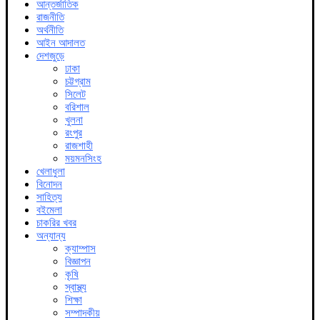
আন্তর্জাতিক
রাজনীতি
অর্থনীতি
আইন আদালত
দেশজুড়ে
ঢাকা
চট্টগ্রাম
সিলেট
বরিশাল
খুলনা
রংপুর
রাজশাহী
ময়মনসিংহ
খেলাধুলা
বিনোদন
সাহিত্য
বইমেলা
চাকরির খবর
অন্যান্য
ক্যাম্পাস
বিজ্ঞাপন
কৃষি
স্বাস্থ্য
শিক্ষা
সম্পাদকীয়