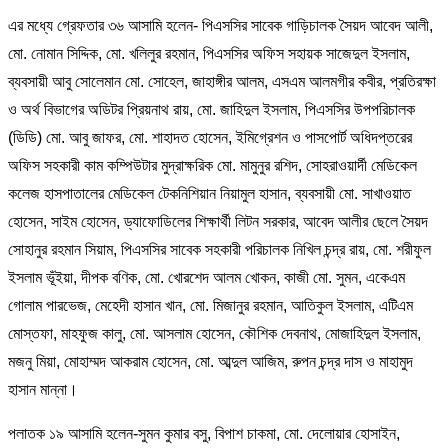
এর মধ্যে গ্রেফতার ৩৬ আসামি হলেন- পিএসসির সাবেক গাড়িচালক সৈয়দ আবেদ আলী,
মো. নোমান সিদ্দিক, মো. খলিলুর রহমান, পিএসসির অফিস সহায়ক সাজেদুল ইসলাম,
ব্যবসায়ী আবু সোলেমান মো. সোহেল, জাহাঙ্গীর আলম, এসএম আলমগীর কবীর, প্রতিরক্ষা
ও অর্থ বিভাগের অডিটর প্রিয়নাথ রায়, মো. জাহিদুল ইসলাম, পিএসসির উপপরিচালক
(ডিডি) মো. আবু জাফর, মো. শাহাদত হোসেন, ইমিগ্রেশন ও পাসপোর্ট অধিদপ্তরের
অফিস সহকারী কাম কম্পিউটার মুদ্রাক্ষরিক মো. মামুনুর রশিদ, সোহরাওয়ার্দী মেডিকেল
কলেজ হাসপাতালের মেডিকেল টেকনিশিয়ান নিয়ামুল হাসান, ব্যবসায়ী মো. সাখাওয়াত
হোসেন, সাইম হোসেন, ড্যাফোডিলের শিক্ষার্থী লিটন সরকার, আবেদ আলীর ছেলে সৈয়দ
সোহানুর রহমান সিয়াম, পিএসসির সাবেক সহকারী পরিচালক নিখিল চন্দ্র রায়, মো. শরীফুল
ইসলাম ভূঁইয়া, দীপক বণিক, মো. খোরশেদ আলম খোকন, কাজী মো. সুমন, একেএম
গোলাম পারভেজ, মেহেদী হাসান খান, মো. মিজানুর রহমান, আতিকুল ইসলাম, এটিএম
মোস্তফা, মাহফুজ কালু, মো. আসলাম হোসেন, কৌশিক দেবনাথ, মোজাহিদুল ইসলাম,
মজনু মিয়া, মোহাম্মদ আকরাম হোসেন, মো. আব্দুল আজিম, রুপন চন্দ্র দাস ও মাহামুদ
হাসান মান্না।
পলাতক ১৯ আসামি হলেন-সুমন কুমার বসু, বিপাশ চাকমা, মো. দেলোয়ার হোসাইন,