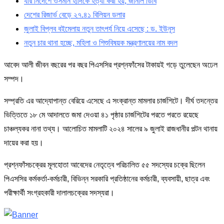
যার নির্দেশে ওসমান হাদিকে হত্যা করা হয়, জানাল ডিবি
দেশের রিজার্ভ বেড়ে ২৭.৪১ বিলিয়ন ডলার
জুলাই বিপ্লব বইমেলায় নতুন তাৎপর্য নিয়ে এসেছে : ড. ইউনূস
নতুন চার থানা হচ্ছে, মহিলা ও শিশুবিষয়ক মন্ত্রণালয়ের নাম বদল
আবেদ আলী জীবন বছরের পর বছর পিএসসির প্রশ্নফাঁসের টাকায়ই গড়ে তুলেছেন অঢেল
সম্পদ।
সম্প্রতি এর আদ্যোপান্ত বেরিয়ে এসেছে এ সংক্রান্ত মামলার চার্জশিটে। দীর্ঘ তদন্তের
ভিত্তিতে ১৮ মে আদালতে জমা দেওয়া ৪১ পৃষ্ঠার চার্জশিটের পরতে পরতে রয়েছে
চাঞ্চল্যকর নানা তথ্য। আলোচিত মামলাটি ২০২৪ সালের ৯ জুলাই রাজধানীর পল্টন থানায়
দায়ের করা হয়।
প্রশ্নফাঁসচক্রের মূলহোতা আবেদের নেতৃত্বে পরিচালিত ৫৫ সদস্যের চক্রে ছিলেন
পিএসসির কর্মকর্তা-কর্মচারী, বিভিন্ন সরকারি প্রতিষ্ঠানের কর্মচারী, ব্যবসায়ী, ছাত্র এবং
পরীক্ষার্থী সংগ্রহকারী দালালচক্রের সদস্যরা।