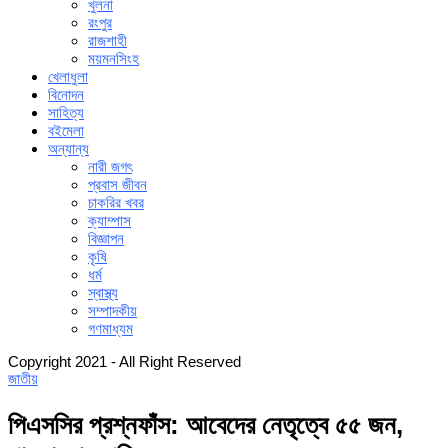
খুলনা
রংপুর
রাজশাহী
ময়মনসিংহ
খেলাধুলা
বিনোদন
সাহিত্য
বইমেলা
অন্যান্য
নারী জগৎ
প্রবাস জীবন
চাকরির খবর
ক্যাম্পাস
বিজ্ঞাপন
কৃষি
ধর্ম
স্বাস্থ্য
সম্পাদকীয়
গণমাধ্যম
Copyright 2021 - All Right Reserved
জাতীয়
পিএসসির প্রশ্নফাঁস: আবেদের নেতৃত্বে ৫৫ জন,