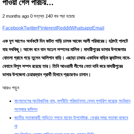
পাওয়া গেল পরিচয়…
2 months ago
0 মন্তব্য
140
বার পড়া হয়েছে
Facebook
Twitter
Pinterest
Reddit
Whatsapp
Email
এক যুগ আগেও অর্থকষ্টে দিন কাটত গাড়ি চালক আবেদ আলী পরিবারের। হঠাৎই পালটে
যায় সবকিছু। আবেদ বনে যান অঢেল সম্পদের মালিক। মাদারীপুরের ডাসার উপজেলার
বোতলা গ্রামে গড়ে তুলেন আলিশান বাড়ি। এছাড়া ঢাকায় একাধিক বাড়িম ফ্ল্যাটসহ নামে-
বেনামে বিপুল সম্পদ রয়েছে তার। তিনি আওয়ামী লীগের নেতা দাবি করে মাদারীপুরের
ডাসার উপজেলা চেয়ারম্যান প্রার্থী হিসাবে প্রচারণাও চালান।
আরও পড়ুন
বাংলাদেশের সাংবিধানিক নাম, মূলনীতি পরিবর্তনসহ যেসব সুপারিশ করেছে সংবিধান
সংস্কার কমিশন
জাতীয় পতাকাবাহী গাড়িতে শপথে যাবেন উপদেষ্টারা, ফেরার সময় পতাকা থাকবে
না