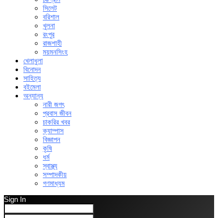
সিলেট
বরিশাল
খুলনা
রংপুর
রাজশাহী
ময়মনসিংহ
খেলাধুলা
বিনোদন
সাহিত্য
বইমেলা
অন্যান্য
নারী জগৎ
প্রবাস জীবন
চাকরির খবর
ক্যাম্পাস
বিজ্ঞাপন
কৃষি
ধর্ম
স্বাস্থ্য
সম্পাদকীয়
গণমাধ্যম
Sign In