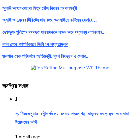
জুলাই আহত যোদ্ধা মিতুর খোঁজ নিলেন প্রধানমন্ত্রী
জুলাই জাদুঘরের টিকিটের দাম কত, অনলাইনে কাটবেন যেভাবে…
দেশজুড়ে পুলিশের ব্যবহৃত যানবাহনকে লক্ষ্য করে সম্ভাব্য নাশকতার...
কাল থেকে গণপরিবহনে জিপিএস বাধ্যতামূলক
গুলশান লেক পরিদর্শনে প্রতিমন্ত্রী, দূষণ নিয়ন্ত্রণ ও সেবার...
জনপ্রিয় সংবাদ
1
স্যাপিওসেক্সুয়াল- সৌন্দর্যের নয়, মেধার প্রেমে পড়া মানুষের মনস্তত্ত্ব: আফসানা
ইয়েসমেন অর্থি
1 month ago