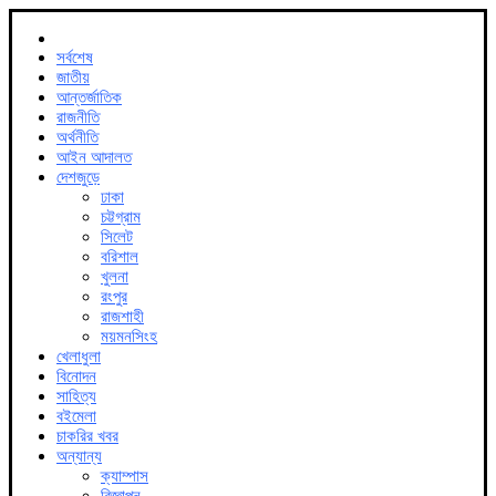
সর্বশেষ
জাতীয়
আন্তর্জাতিক
রাজনীতি
অর্থনীতি
আইন আদালত
দেশজুড়ে
ঢাকা
চট্টগ্রাম
সিলেট
বরিশাল
খুলনা
রংপুর
রাজশাহী
ময়মনসিংহ
খেলাধুলা
বিনোদন
সাহিত্য
বইমেলা
চাকরির খবর
অন্যান্য
ক্যাম্পাস
বিজ্ঞাপন