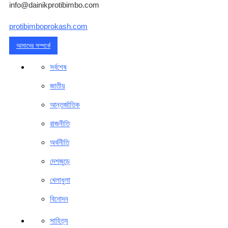
info@dainikprotibimbo.com
protibimboprokash.com
আমাদের সম্পর্কে
সর্বশেষ
জাতীয়
আন্তর্জাতিক
রাজনীতি
অর্থনীতি
দেশজুড়ে
খেলাধুলা
বিনোদন
সাহিত্য