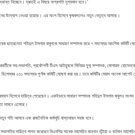
দ্ধান্ত নিচ্ছেন। দ্রুতই এ বিষয়ে অগ্রগতি দৃশ্যমান হবে।’
ুনর্গঠনের উদ্যোগ নেওয়া হয়েছে। এর অংশ হিসেবে কৃষকদলেও নতুন নেতৃত্ব আসছে।
সাবেক ছাত্রনেতা শহিদুল ইসলাম বাবুলকে সাধারণ সম্পাদক করে ৭ সদস্যের আংশিক কমিটি ঘো
বর্তীকে সহ-সভাপতি, প্রকৌশলী টিএস আইয়ুবকে সিনিয়র যুগ্ম সম্পাদক, মোশারফ হোসেনকে 
িসেম্বর ২৩১ সদস্যের পূর্ণাঙ্গ কমিটি ঘোষণা করা হয়। তবে কমিটির মেয়াদ অনেক আগেই 
 চেয়ারম্যান হিসেবে দায়িত্ব পেয়েছেন। একইভাবে সাধারণ সম্পাদক শহিদুল ইসলাম বাবুলও সংসদ
য়তা সামনে এসেছে।
রমে নতুন গতি আসবে এবং রাজনৈতিক কর্মসূচি বাস্তবায়ন সহজ হবে।
পতির দায়িত্ব পালন করেছেন বিএনপির সাবেক মহাসচিব মান্নান ভূঁইয়া ও বর্তমান মহাসচিব 