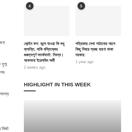
4
5
ষণা
ব্রেইন ফগ: ভুলে যাওয়া কি শুধু
পত্রিকায় লেখা পাঠানোর আগে
ক্লান্তি, নাকি মস্তিষ্কের
কিছু বিষয়ে স্বচ্ছ ধারণা থাকা
গুরুত্বপূর্ণ সতর্কবার্তা: নিবন্ধ।
দরকার:
আফসানা ইয়েসমিন অর্থী
1 year ago
যুগ্ম
2 weeks ago
শেষ
HIGHLIGHT IN THIS WEEK
 সদস্য
মির্জা