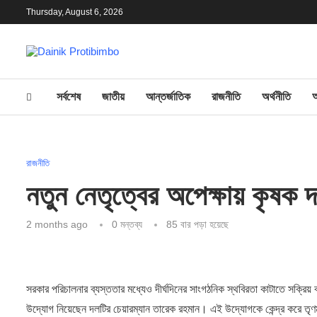
Thursday, August 6, 2026
সর্বশেষ
জাতীয়
আন্তর্জাতিক
রাজনীতি
অর্থনীতি
রাজনীতি
নতুন নেতৃত্বের অপেক্ষায় কৃষ
2 months ago
0 মন্তব্য
85
বার পড়া হয়েছে
সরকার পরিচালনার ব্যস্ততার মধ্যেও দীর্ঘদিনের সাংগঠনিক স্থবিরতা কাটাতে সক্রিয়
উদ্যোগ নিয়েছেন দলটির চেয়ারম্যান তারেক রহমান। এই উদ্যোগকে কেন্দ্র করে তৃণমূল 