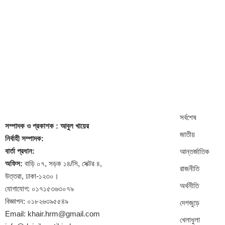
সর্বশেষ
সম্পাদক
ও প্রকাশক
: আবুল খায়ের
জাতীয়
নির্বাহী সম্পাদক:
বার্তা প্রধান:
আন্তর্জাতিক
অফিস:
বাড়ি ০৭, সড়ক ১৪/সি, সেক্টর ৪,
রাজনীতি
উত্তরা, ঢাকা-১২৩০।
অর্থনীতি
যোগাযোগ: ০১৭১৫৩৬৩০৭৯
বিজ্ঞাপন: ০১৮২৬৩৯৫৫৪৯
দেশজুড়ে
Email: khair.hrm@gmail.com
খেলাধুলা