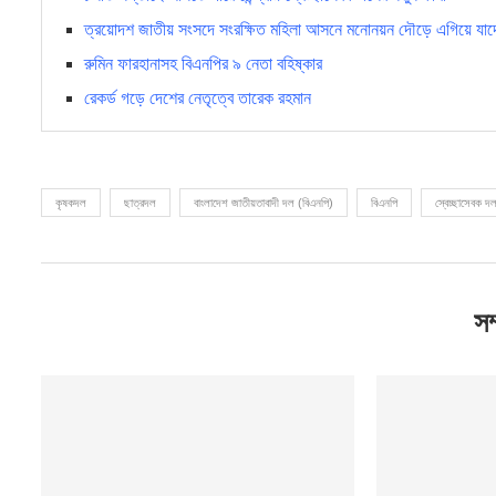
ত্রয়োদশ জাতীয় সংসদে সংরক্ষিত মহিলা আসনে মনোনয়ন দৌড়ে এগিয়ে যাদে
রুমিন ফারহানাসহ বিএনপির ৯ নেতা বহিষ্কার
রেকর্ড গড়ে দেশের নেতৃত্বে তারেক রহমান
কৃষকদল
ছাত্রদল
বাংলাদেশ জাতীয়তাবাদী দল (বিএনপি)
বিএনপি
স্বেচ্ছাসেবক দ
সম