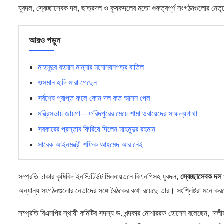
যুবদল, স্বেচ্ছাসেবক দল, ছাত্রদল ও কৃষকদলের মতো গুরুত্বপূর্ণ সংগঠনগুলোর 
আরও পড়ুন
মাহমুদুর রহমান মান্নার মনোনয়নপত্র বাতিল
ওসমান হাদি মারা গেছেন
সর্বশেষ প্রাপ্ত ফলে কোন দল কত আসন পেল
মন্ত্রিসভায় জায়গা—ফরিদপুরের মেয়ে শামা ওবায়েদের সাফল্যগাথা
সরকারের প্রস্তাব ফিরিয়ে দিলেন মাহমুদুর রহমান
সাবেক আইনমন্ত্রী শফিক আহমেদ আর নেই
সম্প্রতি ঢাকার কৃষিবিদ ইনস্টিটিউট মিলনায়তনে বিএনপিসহ যুবদল,
স্বেচ্ছাসেবক দল
অন্যান্য সংগঠনগুলোর নেতাদের সঙ্গে বৈঠকের কথা রয়েছে তার। সংশ্লিষ্টরা মনে করছ
সম্প্রতি বিএনপির স্থায়ী কমিটির সদস্য ড. খন্দকার মোশাররফ হোসেন বলেছেন, ‘দলীয়