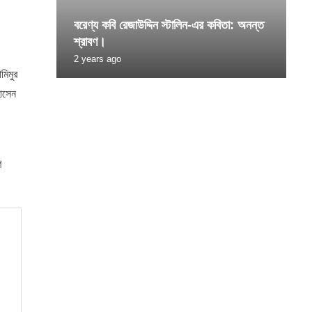
বরেণ্য কবি রেজাউদ্দিন স্টালিন-এর কবিতা: অনন্ত
শ্রাবণ।
2 years ago
মিমুর
হোসেন
ণ