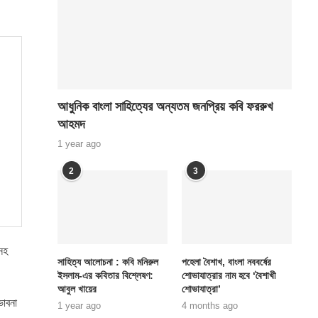
আধুনিক বাংলা সাহিত্যের অন্যতম জনপ্রিয় কবি ফররুখ
আহমদ
1 year ago
2
3
সহ
সাহিত্য আলোচনা : কবি মনিরুল
পহেলা বৈশাখ, বাংলা নববর্ষের
ইসলাম-এর কবিতার বিশ্লেষণ:
শোভাযাত্রার নাম হবে ‘বৈশাখী
আবুল খায়ের
শোভাযাত্রা’
ভাবনা
1 year ago
4 months ago