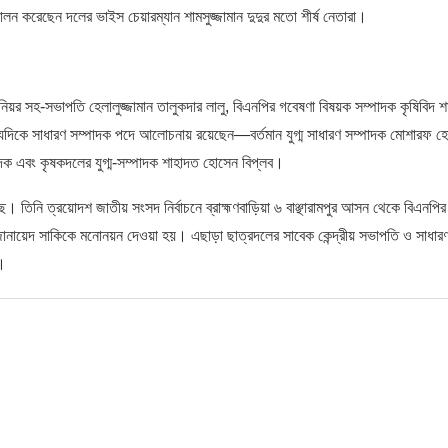
 করেছেন দলের ভাইস চেয়ারম্যান শামসুজ্জামান দুদুর মতো শীর্ষ নেতারা।
সহ-সভাপতি হেলালুজ্জামান তালুকদার লালু, বিএনপির গবেষণা বিষয়ক সম্পাদক কৃষিবিদ শা
ন্যদিকে সাধারণ সম্পাদক পদে আলোচনায় রয়েছেন—বর্তমান যুগ্ম সাধারণ সম্পাদক মোশারফ 
পাদক এবং কৃষকদলের যুগ্ম-সম্পাদক শাহাদত হোসেন বিপ্লব।
 তিনি ত্রয়োদশ জাতীয় সংসদ নির্বাচনে ব্রাহ্মণবাড়িয়া ৬ বাঞ্ছারামপুর আসন থেকে বিএনপির
 জোনায়েদ সাকিকে মনোনয়ন দেওয়া হয়। এছাড়া ছাত্রদলের সাবেক কেন্দ্রীয় সভাপতি ও সাধার
ে।