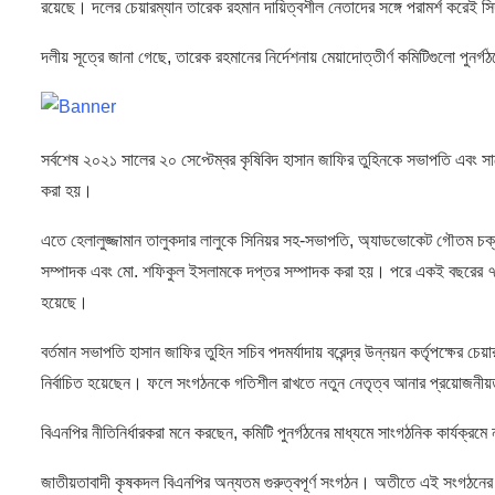
রয়েছে। দলের চেয়ারম্যান তারেক রহমান দায়িত্বশীল নেতাদের সঙ্গে পরামর্শ করেই সি
দলীয় সূত্রে জানা গেছে, তারেক রহমানের নির্দেশনায় মেয়াদোত্তীর্ণ কমিটিগুলো প
সর্বশেষ ২০২১ সালের ২০ সেপ্টেম্বর কৃষিবিদ হাসান জাফির তুহিনকে সভাপতি এবং 
করা হয়।
এতে হেলালুজ্জামান তালুকদার লালুকে সিনিয়র সহ-সভাপতি, অ্যাডভোকেট গৌতম চক্র
সম্পাদক এবং মো. শফিকুল ইসলামকে দপ্তর সম্পাদক করা হয়। পরে একই বছরের ৭ ড
হয়েছে।
বর্তমান সভাপতি হাসান জাফির তুহিন সচিব পদমর্যাদায় বরেন্দ্র উন্নয়ন কর্তৃপক্ষের
নির্বাচিত হয়েছেন। ফলে সংগঠনকে গতিশীল রাখতে নতুন নেতৃত্ব আনার প্রয়োজনী
বিএনপির নীতিনির্ধারকরা মনে করছেন, কমিটি পুনর্গঠনের মাধ্যমে সাংগঠনিক কার্যক্
জাতীয়তাবাদী কৃষকদল বিএনপির অন্যতম গুরুত্বপূর্ণ সংগঠন। অতীতে এই সংগঠনের সভা