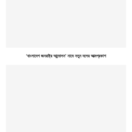
‘বাংলাদেশ জনরাষ্ট্র আন্দোলন’ নামে নতুন দলের আত্মপ্রকাশ