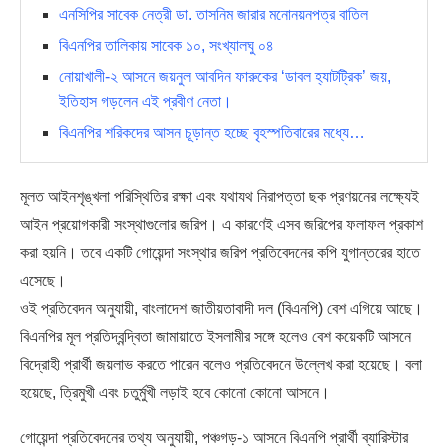
এনসিপির সাবেক নেত্রী ডা. তাসনিম জারার মনোনয়নপত্র বাতিল
বিএনপির তালিকায় সাবেক ১০, সংখ্যালঘু ০৪
নোয়াখালী-২ আসনে জয়নুল আবদিন ফারুকের ‘ডাবল হ্যাটট্রিক’ জয়,
ইতিহাস গড়লেন এই প্রবীণ নেতা।
বিএনপির শরিকদের আসন চূড়ান্ত হচ্ছে বৃহস্পতিবারের মধ্যে…
মূলত আইনশৃঙ্খলা পরিস্থিতির রক্ষা এবং যথাযথ নিরাপত্তা ছক প্রণয়নের লক্ষ্যেই
আইন প্রয়োগকারী সংস্থাগুলোর জরিপ। এ কারণেই এসব জরিপের ফলাফল প্রকাশ
করা হয়নি। তবে একটি গোয়েন্দা সংস্থার জরিপ প্রতিবেদনের কপি যুগান্তরের হাতে
এসেছে।
ওই প্রতিবেদন অনুযায়ী, বাংলাদেশ জাতীয়তাবাদী দল (বিএনপি) বেশ এগিয়ে আছে।
বিএনপির মূল প্রতিদ্বন্দ্বিতা জামায়াতে ইসলামীর সঙ্গে হলেও বেশ কয়েকটি আসনে
বিদ্রোহী প্রার্থী জয়লাভ করতে পারেন বলেও প্রতিবেদনে উল্লেখ করা হয়েছে। বলা
হয়েছে, ত্রিমুখী এবং চতুর্মুখী লড়াই হবে কোনো কোনো আসনে।
গোয়েন্দা প্রতিবেদনের তথ্য অনুযায়ী, পঞ্চগড়-১ আসনে বিএনপি প্রার্থী ব্যারিস্টার