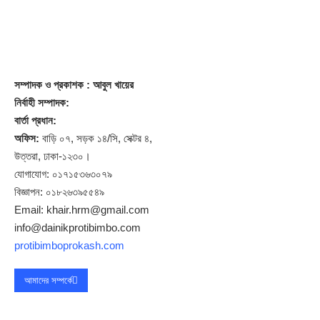
সম্পাদক
ও প্রকাশক
: আবুল খায়ের
নির্বাহী সম্পাদক:
বার্তা প্রধান:
অফিস:
বাড়ি ০৭, সড়ক ১৪/সি, সেক্টর ৪,
উত্তরা, ঢাকা-১২৩০।
যোগাযোগ: ০১৭১৫৩৬৩০৭৯
বিজ্ঞাপন: ০১৮২৬৩৯৫৫৪৯
Email: khair.hrm@gmail.com
info@dainikprotibimbo.com
protibimboprokash.com
আমাদের সম্পর্কে