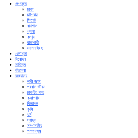
দেশজুড়ে
ঢাকা
চট্টগ্রাম
সিলেট
বরিশাল
খুলনা
রংপুর
রাজশাহী
ময়মনসিংহ
খেলাধুলা
বিনোদন
সাহিত্য
বইমেলা
অন্যান্য
নারী জগৎ
প্রবাস জীবন
চাকরির খবর
ক্যাম্পাস
বিজ্ঞাপন
কৃষি
ধর্ম
স্বাস্থ্য
সম্পাদকীয়
গণমাধ্যম