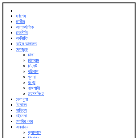
সর্বশেষ
জাতীয়
আন্তর্জাতিক
রাজনীতি
অর্থনীতি
আইন আদালত
দেশজুড়ে
ঢাকা
চট্টগ্রাম
সিলেট
বরিশাল
খুলনা
রংপুর
রাজশাহী
ময়মনসিংহ
খেলাধুলা
বিনোদন
সাহিত্য
বইমেলা
চাকরির খবর
অন্যান্য
ক্যাম্পাস
বিজ্ঞাপন