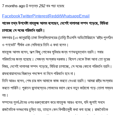
7 months ago
0 মন্তব্য
292
বার পড়া হয়েছে
Facebook
Twitter
Pinterest
Reddit
Whatsapp
Email
সাবেক তথ্য উপদেষ্টা মাহফুজ আলম বলেছেন, দেশেই দালালরা সম্পদ গড়েছে, মিডিয়া
চালাচ্ছে সে সবের পরিবর্তন হয়নি।
মঙ্গলবার (১৩ জানুয়ারি) ঢাকা বিশ্ববিদ্যালয়ের (ঢাবি) টিএসসি অডিটোরিয়ামে ‘রাষ্ট্র পুনর্গঠন
ও গণভোট’ শীর্ষক এক সেমিনারে তিনি এ কথা বলেন।
মাহফুজ আলম বলেন, অল্প কিছু লোকের সুবিধার জন্য গণঅভ্যুত্থান হয়নি। সবার
পরিবর্তনের জন্য হয়েছে। সেজন্য সংস্কার দরকার। বিদেশ থেকে টাকা আনা তো দূরের
বিষয়, দেশেই দালালরা সম্পদ গড়েছে, মিডিয়া চালাচ্ছে, সে সবের কোনো পরিবর্তন হয়নি।
রাঘববোয়ালদের বিরুদ্ধে পদক্ষেপ না নিলে পরিবর্তন হবে না।
তিনি আরও বলেন, শেষ চার মাস আমাকে কাজ করতে দেওয়া হয়নি। আমরা রাষ্ট্র সংস্কার
করতে পারিনি। পুরাতন বন্দোবস্তের লোকদের বহাল রেখে নতুন কাঠামো গড়ে তোলা সম্ভব
নয়।
সম্পদের পুনর্বণ্টনের ওপর গুরুত্বারোপ করে মাহফুজ আরও বলেন, যদি জুলাই সনদে
রাজনৈতিক দলগুলোর চুক্তি হয়, তাহলে কেন বিপরীতমুখী কথা বলা হচ্ছে। রাজনৈতিক