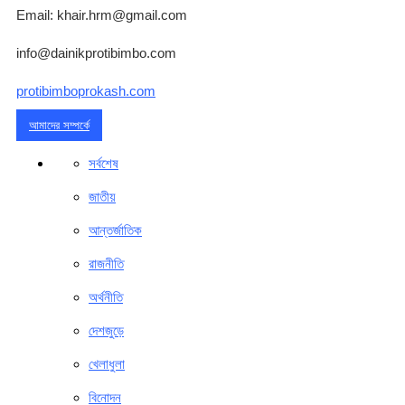
Email: khair.hrm@gmail.com
info@dainikprotibimbo.com
protibimboprokash.com
আমাদের সম্পর্কে
সর্বশেষ
জাতীয়
আন্তর্জাতিক
রাজনীতি
অর্থনীতি
দেশজুড়ে
খেলাধুলা
বিনোদন