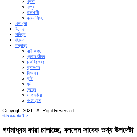
খুলনা
রংপুর
রাজশাহী
ময়মনসিংহ
খেলাধুলা
বিনোদন
সাহিত্য
বইমেলা
অন্যান্য
নারী জগৎ
প্রবাস জীবন
চাকরির খবর
ক্যাম্পাস
বিজ্ঞাপন
কৃষি
ধর্ম
স্বাস্থ্য
সম্পাদকীয়
গণমাধ্যম
Copyright 2021 - All Right Reserved
গণমাধ্যম
রাজনীতি
গণমাধ্যম কারা চালাচ্ছে, বললেন সাবেক তথ্য উপদেষ্টা