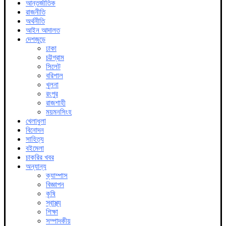
আন্তর্জাতিক
রাজনীতি
অর্থনীতি
আইন আদালত
দেশজুড়ে
ঢাকা
চট্টগ্রাম
সিলেট
বরিশাল
খুলনা
রংপুর
রাজশাহী
ময়মনসিংহ
খেলাধুলা
বিনোদন
সাহিত্য
বইমেলা
চাকরির খবর
অন্যান্য
ক্যাম্পাস
বিজ্ঞাপন
কৃষি
স্বাস্থ্য
শিক্ষা
সম্পাদকীয়