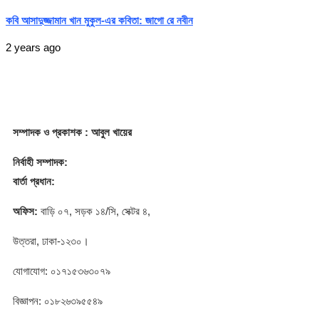
কবি আসাদুজ্জামান খান মুকুল-এর কবিতা: জাগো রে নবীন
2 years ago
সম্পাদক
ও প্রকাশক
: আবুল খায়ের
নির্বাহী সম্পাদক:
বার্তা প্রধান:
অফিস:
বাড়ি ০৭, সড়ক ১৪/সি, সেক্টর ৪,
উত্তরা, ঢাকা-১২৩০।
যোগাযোগ: ০১৭১৫৩৬৩০৭৯
বিজ্ঞাপন: ০১৮২৬৩৯৫৫৪৯