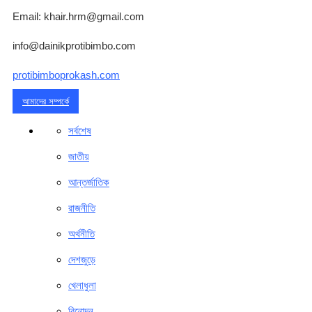
Email: khair.hrm@gmail.com
info@dainikprotibimbo.com
protibimboprokash.com
আমাদের সম্পর্কে
সর্বশেষ
জাতীয়
আন্তর্জাতিক
রাজনীতি
অর্থনীতি
দেশজুড়ে
খেলাধুলা
বিনোদন