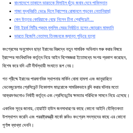
বাংলাদেশে তাকালে ভারতকে মিসাইল ছুঁড়ে জবাব দেবে পাকিস্তান
গাজা যুদ্ধবিরতি ভেঙে দিলে ট্রাম্পের রোষানলে পড়বেন নেতানিয়াহু!
কেন উত্তর কোরিয়াকে বেছে নিলেন চীনা প্রেসিডেন্ট…
নিউ ইয়র্ক সিটির প্রথম মুসলিম মেয়র নির্বাচিত হলেন জোহরান মামদানি
ভারতে বিজেপি নেতাসহ তিনজনকে জ্যান্ত পুড়িয়ে হত্যা
কংগ্রেসের অনুমোদন ছাড়া ইরানের বিরুদ্ধে নতুন সামরিক অভিযান শুরু করার বিষয়ে
ট্রাম্পের সাংবিধানিক কর্তৃত্ব নিয়ে আইন বিশেষজ্ঞরা ইতোমধ্যে সংশয় প্রকাশ করেছেন,
বিশেষ করে যদি এটি দীর্ঘস্থায়ী সংঘাতে রূপ নেয়।
গত গ্রীষ্মে ইরানের পারমাণবিক স্থাপনায় মার্কিন বোমা হামলা এবং জানুয়ারিতে
ভেনেজুয়েলার প্রেসিডেন্ট নিকোলাস মাদুরোকে সামরিকভাবে বন্দি করার ঘটনার মতো
আক্রমণগুলোও নির্বাহী কর্তৃত্ব এবং প্রেসিডেন্টের ক্ষমতার পরিধিকে সামনে নিয়ে এসেছে।
একাধিক সূত্র জানায়, হোয়াইট হাউস জনসাধারণের কাছে কোনো আইনি যৌক্তিকতা
উপস্থাপন করেনি এবং পররাষ্ট্রমন্ত্রী মার্কো রুবিও কংগ্রেস সদস্যদের কাছে এর কোনো
পূর্ণাঙ্গ ব্যাখ্যা দেননি।