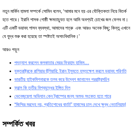
নতুন মার্কিন হামলা সম্পর্কে সোমিন বলেন, ‘আমার মনে হয় এর যৌক্তিকতা নিয়ে বিতর্ক
হতে পারে। ইরানি শাসক গোষ্ঠী ক্ষমতাচ্যুত হলে আমি অবশ্যই চোখের জল ফেলব না।
এটি একটি ভয়াবহ শাসন ব্যবস্থা, আমাদের শত্রু এবং আরও অনেক কিছু; কিন্তু এখানে
যে যুদ্ধ শুরু করা হয়েছে তা স্পষ্টতই অসাংবিধানিক।’
আরও পড়ুন
পদত্যাগ করলেন কলকাতার মেয়র ফিরহাদ হাকিম…
যুক্তরাষ্ট্রকে রাশিয়ার হুঁশিয়ারি: ইরান ইস্যুতে হস্তক্ষেপ করলে ভয়াবহ পরিণতি
ভারতীয় হাইকমিশনারকে তলব করে উদ্বেগ জানালেন পররাষ্ট্রসচিব
ফ্রান্স কি তৃতীয় বিশ্বযুদ্ধের ইঙ্গিত দিল
ভেনেজুয়েলা অভিযান কেন ট্রাম্পের জন্য অশুভ সংকেত হতে পারে
“জিম্মির মরদেহ নয়, প্রতিশোধের বার্তা!” হামাসের চাল দেখে ক্ষুব্ধ নেতানিয়াহু!
সম্পর্কিত খবর