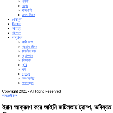
খুলনা
রংপুর
রাজশাহী
ময়মনসিংহ
খেলাধুলা
বিনোদন
সাহিত্য
বইমেলা
অন্যান্য
নারী জগৎ
প্রবাস জীবন
চাকরির খবর
ক্যাম্পাস
বিজ্ঞাপন
কৃষি
ধর্ম
স্বাস্থ্য
সম্পাদকীয়
গণমাধ্যম
Copyright 2021 - All Right Reserved
আন্তর্জাতিক
ইরান আক্রমণ করে আইনি জটিলতায় ট্রাম্প, ভবিষ্যত