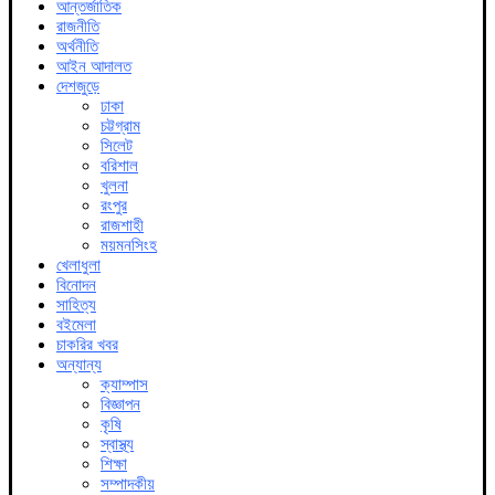
আন্তর্জাতিক
রাজনীতি
অর্থনীতি
আইন আদালত
দেশজুড়ে
ঢাকা
চট্টগ্রাম
সিলেট
বরিশাল
খুলনা
রংপুর
রাজশাহী
ময়মনসিংহ
খেলাধুলা
বিনোদন
সাহিত্য
বইমেলা
চাকরির খবর
অন্যান্য
ক্যাম্পাস
বিজ্ঞাপন
কৃষি
স্বাস্থ্য
শিক্ষা
সম্পাদকীয়