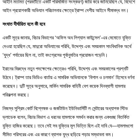
আইনি মতামত (পরবর্তীতে একটি পরিমার্জিত সংস্করণ) জারি করে জানিয়েছিল যে, বিদেশে
আইন প্রয়োগকারী অভিযান পরিচালনার ক্ষেত্রে ট্রাম্প দেশীয় আইনে সীমাবদ্ধ নন।
সংঘাত দীর্ঘায়িত হলে কী হবে
একটি সূত্র জানায়, বিচার বিভাগের ‘অফিস অব লিগ্যাল কাউন্সেল’-এর মেমোতে যুক্তি
দেওয়া হয়েছিল যে, মাদুরো অভিযানের পরিধি, উদ্দেশ্য এবং সময়কাল সাংবিধানিক অর্থে
‘যুদ্ধ’ পর্যায়ের ছিল না, তাই কংগ্রেসের পূর্বানুমতির প্রয়োজন পড়েনি।
ইরানের বিরুদ্ধে নতুন পদক্ষেপের ক্ষেত্রেও পরিধি, উদ্দেশ্য এবং সময়কালের প্রশ্নটি
উঠবে। ট্রাম্প তার ভিডিও বার্তায় এ সামরিক অভিযানকে ‘বিশাল ও চলমান’ হিসেবে বর্ণনা
করেছেন। দুটি সূত্র অনুসারে, মার্কিন সামরিক বাহিনী বেশ কয়েক দিনব্যাপী হামলার
পরিকল্পনা করছে।
নিজস্ব সুপ্রিম কোর্ট বিশ্লেষক ও জর্জটাউন ইউনিভার্সিটি ল সেন্টারের অধ্যাপক স্টিভ
ভ্লাডেক বলেন, বিচার বিভাগ এ ধরনের হামলাকে সমর্থন করার জন্য একগুচ্ছ বিতর্কিত
যুক্তি হাজির করেছে। তবে সেই সব যুক্তির মূল ভিত্তি ছিল এই দাবি যে—হামলাগুলো
সীমিত পরিসরের এবং এর কারণে ব্যাপক যুদ্ধ ছড়িয়ে পড়ার সম্ভাবনা কম।