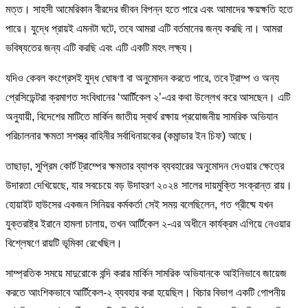
মত্ত। সাহসী আমেরিকান বীরদের জীবন বিপন্ন হতে পারে এবং আমাদের ক্ষয়ক্ষতি হতে
পারে। যুদ্ধে প্রায়ই এমনটা ঘটে, তবে আমরা এটি বর্তমানের জন্য করছি না। আমরা
ভবিষ্যতের জন্য এটি করছি এবং এটি একটি মহৎ লক্ষ্য।
যদিও কেবল কংগ্রেসই যুদ্ধ ঘোষণা বা অনুমোদন করতে পারে, তবে ট্রাম্প ও অন্য
প্রেসিডেন্টরা ক্রমাগত সংবিধানের ‘আর্টিকেল ২’-এর কথা উল্লেখ করে আসছেন। এটি
অনুযায়ী, বিদেশের মাটিতে মার্কিন জাতীয় স্বার্থ রক্ষায় প্রয়োজনীয় সামরিক অভিযান
পরিচালনার ক্ষমতা সশস্ত্র বাহিনীর সর্বাধিনায়কের (কমান্ডার ইন চিফ) আছে।
তাছাড়া, সুপ্রিম কোর্ট ট্রাম্পের ক্ষমতার ব্যাপক ব্যবহারের অনুমোদন দেওয়ার ক্ষেত্রে
উদারতা দেখিয়েছে, যার সবচেয়ে বড় উদাহরণ ২০২৪ সালের দায়মুক্তি সংক্রান্ত রায়।
হোয়াইট হাউসের একজন সিনিয়র কর্মকর্তা সেই সময় বলেছিলেন, গত গ্রীষ্মে যখন
যুক্তরাষ্ট্র ইরানে হামলা চালায়, তখন আর্টিকেল ২-এর অধীনে কার্যক্রম এগিয়ে নেওয়ার
বিশ্লেষণে রায়টি ভূমিকা রেখেছিল।
সাম্প্রতিক সময়ে মাদুরোকে বন্দি করার মার্কিন সামরিক অভিযানকে আইনিভাবে জায়েজ
করতে আংশিকভাবে আর্টিকেল-২ ব্যবহার করা হয়েছিল। বিচার বিভাগ একটি গোপনীয়