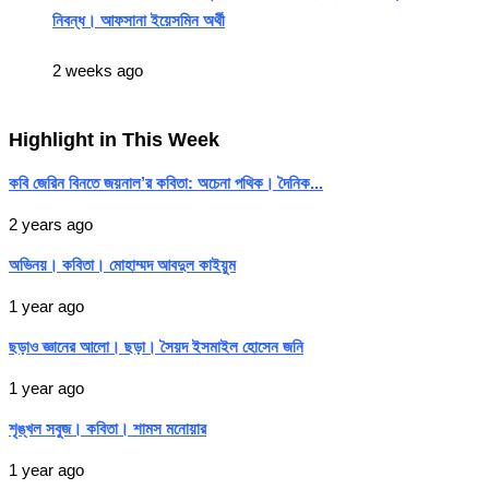
নিবন্ধ। আফসানা ইয়েসমিন অর্থী
2 weeks ago
Highlight in This Week
কবি জেরিন বিনতে জয়নাল’র কবিতা: অচেনা পথিক। দৈনিক...
2 years ago
অভিনয়। কবিতা। মোহাম্মদ আবদুল কাইয়ুম
1 year ago
ছড়াও জ্ঞানের আলো। ছড়া। সৈয়দ ইসমাইল হোসেন জনি
1 year ago
শৃঙ্খল সবুজ। কবিতা। শামস মনোয়ার
1 year ago