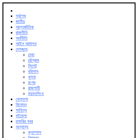
সর্বশেষ
জাতীয়
আন্তর্জাতিক
রাজনীতি
অর্থনীতি
আইন আদালত
দেশজুড়ে
ঢাকা
চট্টগ্রাম
সিলেট
বরিশাল
খুলনা
রংপুর
রাজশাহী
ময়মনসিংহ
খেলাধুলা
বিনোদন
সাহিত্য
বইমেলা
চাকরির খবর
অন্যান্য
ক্যাম্পাস
বিজ্ঞাপন