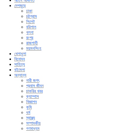
আইন আদালত
দেশজুড়ে
ঢাকা
চট্টগ্রাম
সিলেট
বরিশাল
খুলনা
রংপুর
রাজশাহী
ময়মনসিংহ
খেলাধুলা
বিনোদন
সাহিত্য
বইমেলা
অন্যান্য
নারী জগৎ
প্রবাস জীবন
চাকরির খবর
ক্যাম্পাস
বিজ্ঞাপন
কৃষি
ধর্ম
স্বাস্থ্য
সম্পাদকীয়
গণমাধ্যম