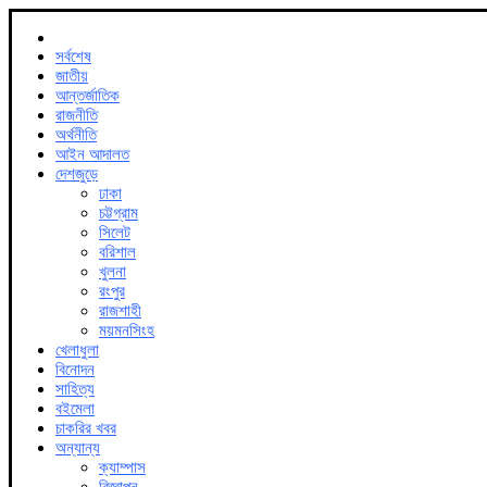
সর্বশেষ
জাতীয়
আন্তর্জাতিক
রাজনীতি
অর্থনীতি
আইন আদালত
দেশজুড়ে
ঢাকা
চট্টগ্রাম
সিলেট
বরিশাল
খুলনা
রংপুর
রাজশাহী
ময়মনসিংহ
খেলাধুলা
বিনোদন
সাহিত্য
বইমেলা
চাকরির খবর
অন্যান্য
ক্যাম্পাস
বিজ্ঞাপন