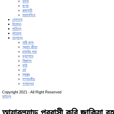
খুলনা
রংপুর
রাজশাহী
ময়মনসিংহ
খেলাধুলা
বিনোদন
সাহিত্য
বইমেলা
অন্যান্য
নারী জগৎ
প্রবাস জীবন
চাকরির খবর
ক্যাম্পাস
বিজ্ঞাপন
কৃষি
ধর্ম
স্বাস্থ্য
সম্পাদকীয়
গণমাধ্যম
Copyright 2021 - All Right Reserved
সাহিত্য
আয়ারল্যান্ড প্রবাসী কবি জাকিয়া র