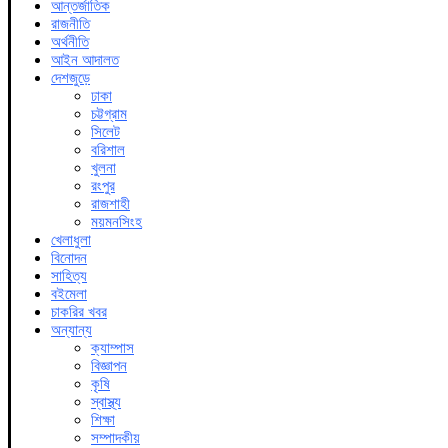
আন্তর্জাতিক
রাজনীতি
অর্থনীতি
আইন আদালত
দেশজুড়ে
ঢাকা
চট্টগ্রাম
সিলেট
বরিশাল
খুলনা
রংপুর
রাজশাহী
ময়মনসিংহ
খেলাধুলা
বিনোদন
সাহিত্য
বইমেলা
চাকরির খবর
অন্যান্য
ক্যাম্পাস
বিজ্ঞাপন
কৃষি
স্বাস্থ্য
শিক্ষা
সম্পাদকীয়