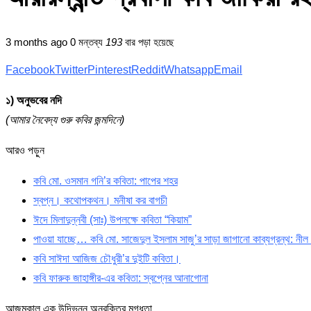
3 months ago
0 মন্তব্য
193
বার পড়া হয়েছে
Facebook
Twitter
Pinterest
Reddit
Whatsapp
Email
১) অনুভবের নদি
(আমার নৈবেদ্য গুরু কবির জন্মদিনে)
আরও পড়ুন
কবি মো. ওসমান গনি’র কবিতা: পাপের শহর
স্বপ্ন। কথোপকথন। মনীষা কর বাগচী
ঈদে মিলাদুন্নবী (সাঃ) উপলক্ষে কবিতা “কিয়াম”
পাওয়া যাচ্ছে… কবি মো. সাজেদুল ইসলাম সাজু’র সাড়া জাগানো কাব্যগ্রন্থ: নী
কবি সাঈদা আজিজ চৌধুরী’র দুইটি কবিতা।
কবি ফারুক জাহাঙ্গীর-এর কবিতা: স্বপ্নের আনাগোনা
আজন্মকাল এক উদ্ভিন্ন অনুরক্তির মুগ্ধতা,