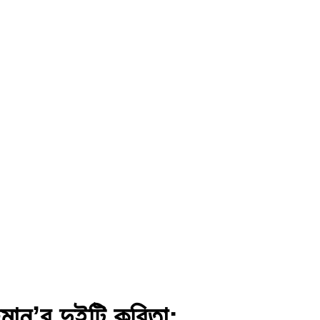
হমান’র দুইটি কবিতা: