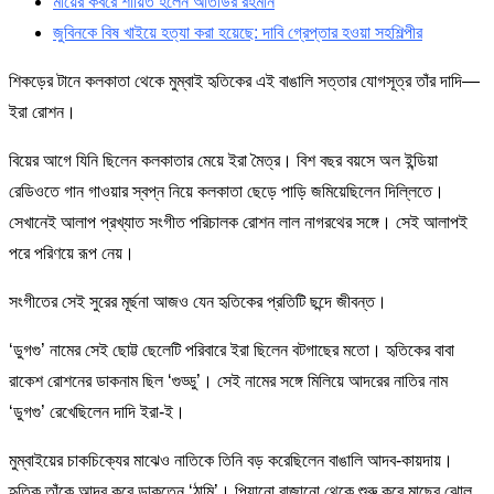
মায়ের কবরে শায়িত হলেন আতাউর রহমান
জুবিনকে বিষ খাইয়ে হত্যা করা হয়েছে: দাবি গ্রেপ্তার হওয়া সহশিল্পীর
শিকড়ের টানে কলকাতা থেকে মুম্বাই হৃতিকের এই বাঙালি সত্তার যোগসূত্র তাঁর দাদি—
ইরা রোশন।
বিয়ের আগে যিনি ছিলেন কলকাতার মেয়ে ইরা মৈত্র। বিশ বছর বয়সে অল ইন্ডিয়া
রেডিওতে গান গাওয়ার স্বপ্ন নিয়ে কলকাতা ছেড়ে পাড়ি জমিয়েছিলেন দিল্লিতে।
সেখানেই আলাপ প্রখ্যাত সংগীত পরিচালক রোশন লাল নাগরথের সঙ্গে। সেই আলাপই
পরে পরিণয়ে রূপ নেয়।
সংগীতের সেই সুরের মূর্ছনা আজও যেন হৃতিকের প্রতিটি ছন্দে জীবন্ত।
‘ডুগগু’ নামের সেই ছোট্ট ছেলেটি পরিবারে ইরা ছিলেন বটগাছের মতো। হৃতিকের বাবা
রাকেশ রোশনের ডাকনাম ছিল ‘গুড্ডু’। সেই নামের সঙ্গে মিলিয়ে আদরের নাতির নাম
‘ডুগগু’ রেখেছিলেন দাদি ইরা-ই।
মুম্বাইয়ের চাকচিক্যের মাঝেও নাতিকে তিনি বড় করেছিলেন বাঙালি আদব-কায়দায়।
হৃতিক তাঁকে আদর করে ডাকতেন ‘ঠামি’। পিয়ানো বাজানো থেকে শুরু করে মাছের ঝোল