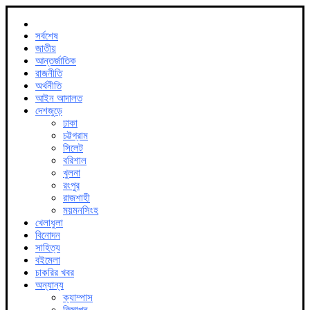
সর্বশেষ
জাতীয়
আন্তর্জাতিক
রাজনীতি
অর্থনীতি
আইন আদালত
দেশজুড়ে
ঢাকা
চট্টগ্রাম
সিলেট
বরিশাল
খুলনা
রংপুর
রাজশাহী
ময়মনসিংহ
খেলাধুলা
বিনোদন
সাহিত্য
বইমেলা
চাকরির খবর
অন্যান্য
ক্যাম্পাস
বিজ্ঞাপন