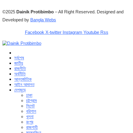
©2025
Dainik Protibimbo
– All Right Reserved. Designed and
Developed by
Bangla Webs
Facebook
X-twitter
Instagram
Youtube
Rss
সর্বশেষ
জাতীয়
রাজনীতি
অর্থনীতি
আন্তর্জাতিক
আইন আদালত
দেশজুড়ে
ঢাকা
চট্টগ্রাম
সিলেট
বরিশাল
খুলনা
রংপুর
রাজশাহী
ময়মনসিংহ