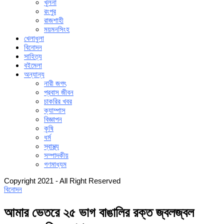
খুলনা
রংপুর
রাজশাহী
ময়মনসিংহ
খেলাধুলা
বিনোদন
সাহিত্য
বইমেলা
অন্যান্য
নারী জগৎ
প্রবাস জীবন
চাকরির খবর
ক্যাম্পাস
বিজ্ঞাপন
কৃষি
ধর্ম
স্বাস্থ্য
সম্পাদকীয়
গণমাধ্যম
Copyright 2021 - All Right Reserved
বিনোদন
আমার ভেতরে ২৫ ভাগ বাঙালির রক্ত ​​জ্বলজ্বল