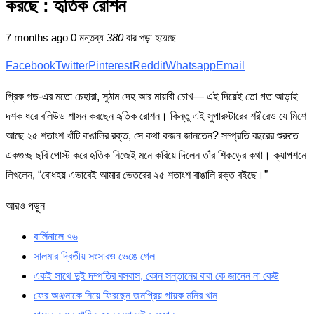
করছে : হৃতিক রোশন
7 months ago
0 মন্তব্য
380
বার পড়া হয়েছে
Facebook
Twitter
Pinterest
Reddit
Whatsapp
Email
গ্রিক গড-এর মতো চেহারা, সুঠাম দেহ আর মায়াবী চোখ— এই দিয়েই তো গত আড়াই
দশক ধরে বলিউড শাসন করছেন হৃতিক রোশন। কিন্তু এই সুপারস্টারের শরীরেও যে মিশে
আছে ২৫ শতাংশ খাঁটি বাঙালির রক্ত, সে কথা কজন জানতেন? সম্প্রতি বছরের শুরুতে
একগুচ্ছ ছবি পোস্ট করে হৃতিক নিজেই মনে করিয়ে দিলেন তাঁর শিকড়ের কথা। ক্যাপশনে
লিখলেন, “বোধহয় এভাবেই আমার ভেতরের ২৫ শতাংশ বাঙালি রক্ত বইছে।”
আরও পড়ুন
বার্লিনালে ৭৬
সালমার দ্বিতীয় সংসারও ভেঙে গেল
একই সাথে দুই দম্পতির বসবাস, কোন সন্তানের বাবা কে জানেন না কেউ
ফের অঞ্জনাকে নিয়ে ফিরছেন জনপ্রিয় গায়ক মনির খান