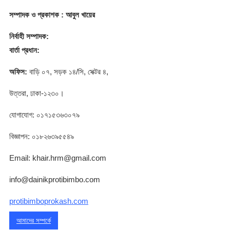
সম্পাদক
ও প্রকাশক
: আবুল খায়ের
নির্বাহী সম্পাদক:
বার্তা প্রধান:
অফিস:
বাড়ি ০৭, সড়ক ১৪/সি, সেক্টর ৪,
উত্তরা, ঢাকা-১২৩০।
যোগাযোগ: ০১৭১৫৩৬৩০৭৯
বিজ্ঞাপন: ০১৮২৬৩৯৫৫৪৯
Email: khair.hrm@gmail.com
info@dainikprotibimbo.com
protibimboprokash.com
আমাদের সম্পর্কে