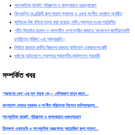
সাংস্কৃতিক বাজেট: পরিকল্পনা ও বাস্তবায়নে গুরুত্বারোপ
কিংবদন্তি কণ্ঠশিল্পী রুনা লায়লা সম্মাননা ও একক সংগীত অনুষ্ঠান অনুষ্ঠিত
জুবিনকে বিষ খাইয়ে হত্যা করা হয়েছে: দাবি গ্রেপ্তার হওয়া সহশিল্পীর
শহীদ জিয়াউর রহমান ও আপসহীন দেশনেত্রীর মাজারে ‘বাংলাদেশ জাতীয়তাবাদী
চলচ্চিত্র পরিষদ’-এর শ্রদ্ধাঞ্জলি।
নির্মাতা রায়হান রাফীর বিরুদ্ধে গুরুতর অভিযোগ একরামুলের স্ত্রী
ধর্ষণের অভিযোগে গ্রেপ্তার শ্রাবন্তীর ব্যক্তিগত সহকারী
সম্পর্কিত খবর
‘শ্রাবণের মেঘ’-এর মূল গায়ক কে— বেশিরভাগ মানুষ জানে...
বাংলাদেশ বেতারে সুরকার ও সংগীত পরিচালক হিসেবে তালিকাভুক্ত...
সাংস্কৃতিক বাজেট: পরিকল্পনা ও বাস্তবায়নে গুরুত্বারোপ
শিল্পকলা একাডেমি ও সাংস্কৃতিক মন্ত্রণালয় আয়োজিত রুনা লায়লা...