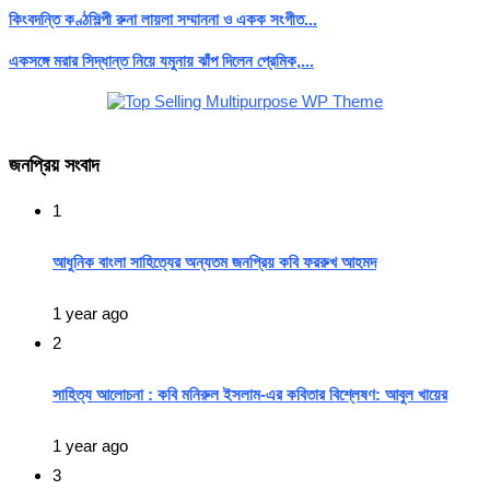
কিংবদন্তি কণ্ঠশিল্পী রুনা লায়লা সম্মাননা ও একক সংগীত...
একসঙ্গে মরার সিদ্ধান্ত নিয়ে যমুনায় ঝাঁপ দিলেন প্রেমিক,...
জনপ্রিয় সংবাদ
1
আধুনিক বাংলা সাহিত্যের অন্যতম জনপ্রিয় কবি ফররুখ আহমদ
1 year ago
2
সাহিত্য আলোচনা : কবি মনিরুল ইসলাম-এর কবিতার বিশ্লেষণ: আবুল খায়ের
1 year ago
3