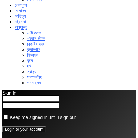
খেলাধুলা
বিনোদন
সাহিত্য
বইমেলা
অন্যান্য
নারী জগৎ
প্রবাস জীবন
চাকরির খবর
ক্যাম্পাস
বিজ্ঞাপন
কৃষি
ধর্ম
স্বাস্থ্য
সম্পাদকীয়
গণমাধ্যম
Sign In
Keep me signed in until I sign out