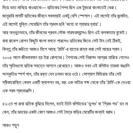
দিয়ে ভাত মাখিয়ে খাওয়ানো— হৃতিকের শৈশব ছিল এক টুকরো বাংলাতেই ঘেরা।
জানুয়ারি মাসটি হৃতিকের জীবনে সবসময়ই একটু বেশি স্পেশাল। এই মাসেই তাঁর জন্মদিন,
এই মাসেই মুক্তি পেয়েছিল তাঁর প্রথম ছবি ‘কহো না প্যায়ার হ্যায়’।
আর অদ্ভুতভাবে, তাঁর জীবনের প্রথম স্টেজ পারফরম্যান্সও ছিল এই কলকাতার বুকেই।
বাবা রাকেশ রোশন কিছুটা বাংলা বলতে পারলেও হৃতিকের জিভে সেই টান নেই ঠিকই,
কিন্তু তাঁর রুচিতে আজও মিশে আছে ‘ঠামি’-র হাতের রান্না করা সেই মাছের স্বাদ।
২০০৫ সালে জীবনাবসান হয় ইরা রোশনের। শৈশবের সেই নিরাপদ আশ্রয় হারিয়ে গেলেও
তাঁর স্মৃতিগুলো হৃতিক সযত্নে আগলে রেখেছেন। আজও যখন এই বলিউড তারকা বাঙালি
সংস্কৃতির স্পর্শ পান, তাঁর রক্ত যেন চনমন করে ওঠে। সোশ্যাল মিডিয়ায় তাঁর সেই
স্বীকারোক্তি কেবল একটি ক্যাপশন নয়, বরং এক নাতির পক্ষ থেকে তাঁর ‘ঠামি’-কে দেওয়া
এক পরম শ্রদ্ধাঞ্জলি।
৫২-তে পা রাখা হৃতিক বুঝিয়ে দিলেন, যতই তিনি বলিউডের ‘ডুগগু’ বা ‘গ্রিক গড’ হন না
কেন, তাঁর হৃদয়ের একটা কোণ আজও সেই মৈত্র বাড়ির মেয়েটির জন্যই বরাদ্দ।
আরও পড়ুন