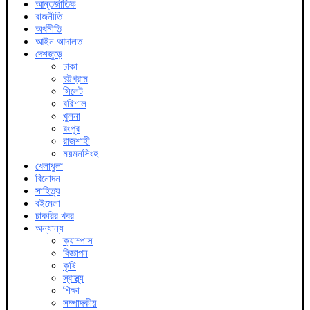
আন্তর্জাতিক
রাজনীতি
অর্থনীতি
আইন আদালত
দেশজুড়ে
ঢাকা
চট্টগ্রাম
সিলেট
বরিশাল
খুলনা
রংপুর
রাজশাহী
ময়মনসিংহ
খেলাধুলা
বিনোদন
সাহিত্য
বইমেলা
চাকরির খবর
অন্যান্য
ক্যাম্পাস
বিজ্ঞাপন
কৃষি
স্বাস্থ্য
শিক্ষা
সম্পাদকীয়