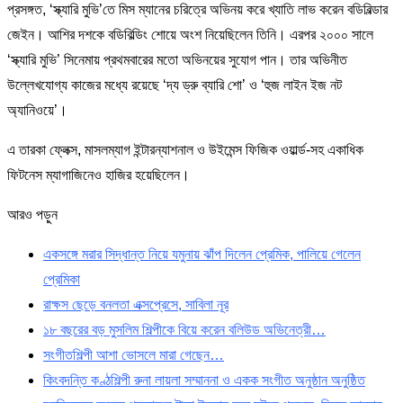
প্রসঙ্গত, ‘স্ক্যারি মুভি’তে মিস ম্যানের চরিত্রে অভিনয় করে খ্যাতি লাভ করেন বডিবিল্ডার
জেইন। আশির দশকে বডিবিল্ডিং শোয়ে অংশ নিয়েছিলেন তিনি। এরপর ২০০০ সালে
‘স্ক্যারি মুভি’ সিনেমায় প্রথমবারের মতো অভিনয়ের সুযোগ পান। তার অভিনীত
উল্লেখযোগ্য কাজের মধ্যে রয়েছে ‘দ্য ড্রু ব্যারি শো’ ও ‘হুজ লাইন ইজ নট
অ্যানিওয়ে’।
এ তারকা ফ্লেক্স, মাসলম্যাগ ইন্টারন্যাশনাল ও উইমেন্স ফিজিক ওয়ার্ল্ড-সহ একাধিক
ফিটনেস ম্যাগাজিনেও হাজির হয়েছিলেন।
আরও পড়ুন
একসঙ্গে মরার সিদ্ধান্ত নিয়ে যমুনায় ঝাঁপ দিলেন প্রেমিক, পালিয়ে গেলেন
প্রেমিকা
রাক্ষস ছেড়ে বনলতা এক্সপ্রেসে, সাবিলা নূর
১৮ বছরের বড় মুসলিম শিল্পীকে বিয়ে করেন বলিউড অভিনেত্রী…
সংগীতশিল্পী আশা ভোসলে মারা গেছেন…
কিংবদন্তি কণ্ঠশিল্পী রুনা লায়লা সম্মাননা ও একক সংগীত অনুষ্ঠান অনুষ্ঠিত