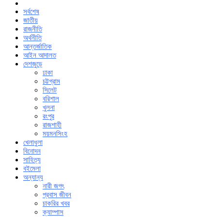
সর্বশেষ
জাতীয়
রাজনীতি
অর্থনীতি
আন্তর্জাতিক
আইন আদালত
দেশজুড়ে
ঢাকা
চট্টগ্রাম
সিলেট
বরিশাল
খুলনা
রংপুর
রাজশাহী
ময়মনসিংহ
খেলাধুলা
বিনোদন
সাহিত্য
বইমেলা
অন্যান্য
নারী জগৎ
প্রবাস জীবন
চাকরির খবর
ক্যাম্পাস