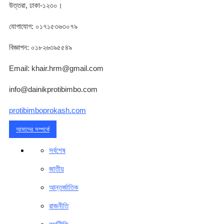
উত্তরা, ঢাকা-১২৩০।
যোগাযোগ: ০১৭১৫৩৬৩০৭৯
বিজ্ঞাপন: ০১৮২৬৩৯৫৫৪৯
Email: khair.hrm@gmail.com
info@dainikprotibimbo.com
protibimboprokash.com
আমাদের সম্পর্কে
সর্বশেষ
জাতীয়
আন্তর্জাতিক
রাজনীতি