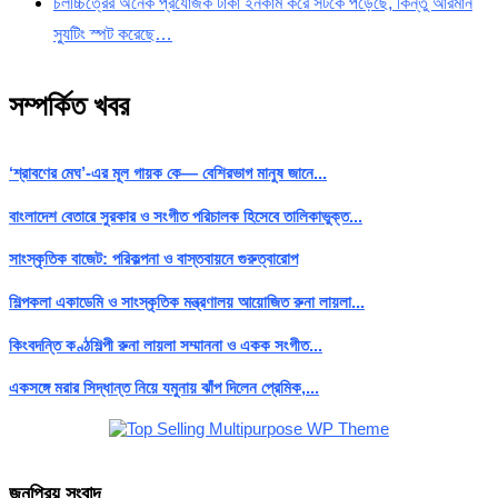
চলচ্চিত্রের অনেক প্রযোজক টাকা ইনকাম করে সটকে পড়েছে, কিন্তু আরমান
স্যুটিং স্পট করেছে…
সম্পর্কিত খবর
‘শ্রাবণের মেঘ’-এর মূল গায়ক কে— বেশিরভাগ মানুষ জানে...
বাংলাদেশ বেতারে সুরকার ও সংগীত পরিচালক হিসেবে তালিকাভুক্ত...
সাংস্কৃতিক বাজেট: পরিকল্পনা ও বাস্তবায়নে গুরুত্বারোপ
শিল্পকলা একাডেমি ও সাংস্কৃতিক মন্ত্রণালয় আয়োজিত রুনা লায়লা...
কিংবদন্তি কণ্ঠশিল্পী রুনা লায়লা সম্মাননা ও একক সংগীত...
একসঙ্গে মরার সিদ্ধান্ত নিয়ে যমুনায় ঝাঁপ দিলেন প্রেমিক,...
জনপ্রিয় সংবাদ