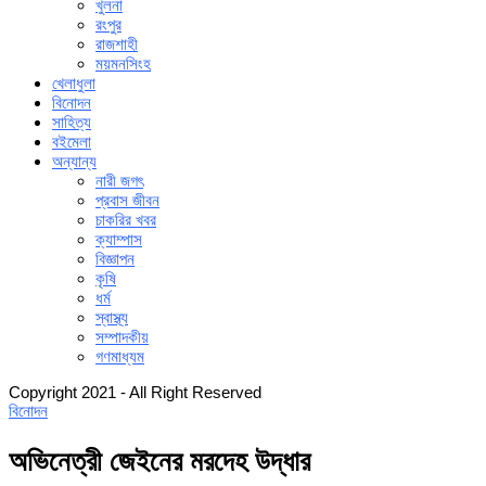
খুলনা
রংপুর
রাজশাহী
ময়মনসিংহ
খেলাধুলা
বিনোদন
সাহিত্য
বইমেলা
অন্যান্য
নারী জগৎ
প্রবাস জীবন
চাকরির খবর
ক্যাম্পাস
বিজ্ঞাপন
কৃষি
ধর্ম
স্বাস্থ্য
সম্পাদকীয়
গণমাধ্যম
Copyright 2021 - All Right Reserved
বিনোদন
অভিনেত্রী জেইনের মরদেহ উদ্ধার