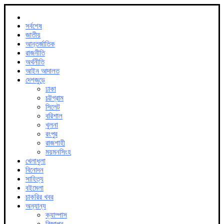
সর্বশেষ
জাতীয়
আন্তর্জাতিক
রাজনীতি
অর্থনীতি
আইন আদালত
দেশজুড়ে
ঢাকা
চট্টগ্রাম
সিলেট
বরিশাল
খুলনা
রংপুর
রাজশাহী
ময়মনসিংহ
খেলাধুলা
বিনোদন
সাহিত্য
বইমেলা
চাকরির খবর
অন্যান্য
ক্যাম্পাস
বিজ্ঞাপন