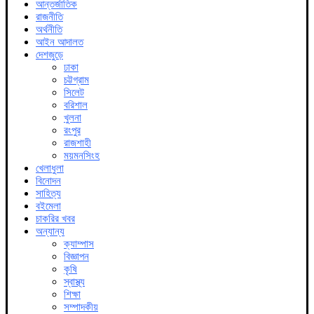
আন্তর্জাতিক
রাজনীতি
অর্থনীতি
আইন আদালত
দেশজুড়ে
ঢাকা
চট্টগ্রাম
সিলেট
বরিশাল
খুলনা
রংপুর
রাজশাহী
ময়মনসিংহ
খেলাধুলা
বিনোদন
সাহিত্য
বইমেলা
চাকরির খবর
অন্যান্য
ক্যাম্পাস
বিজ্ঞাপন
কৃষি
স্বাস্থ্য
শিক্ষা
সম্পাদকীয়