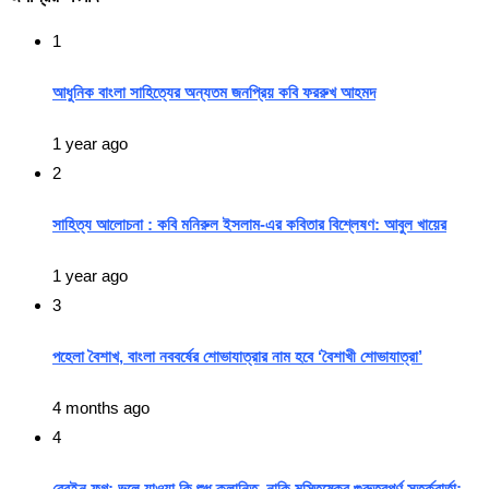
1
আধুনিক বাংলা সাহিত্যের অন্যতম জনপ্রিয় কবি ফররুখ আহমদ
1 year ago
2
সাহিত্য আলোচনা : কবি মনিরুল ইসলাম-এর কবিতার বিশ্লেষণ: আবুল খায়ের
1 year ago
3
পহেলা বৈশাখ, বাংলা নববর্ষের শোভাযাত্রার নাম হবে ‘বৈশাখী শোভাযাত্রা’
4 months ago
4
ব্রেইন ফগ: ভুলে যাওয়া কি শুধু ক্লান্তি, নাকি মস্তিষ্কের গুরুত্বপূর্ণ সতর্কবার্তা: