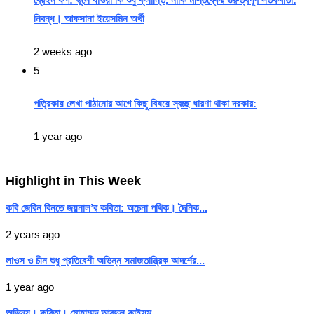
নিবন্ধ। আফসানা ইয়েসমিন অর্থী
2 weeks ago
5
পত্রিকায় লেখা পাঠানোর আগে কিছু বিষয়ে স্বচ্ছ ধারণা থাকা দরকার:
1 year ago
Highlight in This Week
কবি জেরিন বিনতে জয়নাল’র কবিতা: অচেনা পথিক। দৈনিক...
2 years ago
লাওস ও চীন শুধু প্রতিবেশী অভিন্ন সমাজতান্ত্রিক আদর্শের...
1 year ago
অভিনয়। কবিতা। মোহাম্মদ আবদুল কাইয়ুম