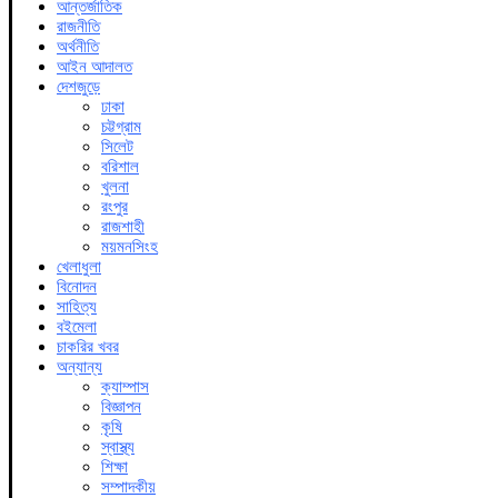
আন্তর্জাতিক
রাজনীতি
অর্থনীতি
আইন আদালত
দেশজুড়ে
ঢাকা
চট্টগ্রাম
সিলেট
বরিশাল
খুলনা
রংপুর
রাজশাহী
ময়মনসিংহ
খেলাধুলা
বিনোদন
সাহিত্য
বইমেলা
চাকরির খবর
অন্যান্য
ক্যাম্পাস
বিজ্ঞাপন
কৃষি
স্বাস্থ্য
শিক্ষা
সম্পাদকীয়