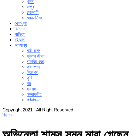
খুলনা
রংপুর
রাজশাহী
ময়মনসিংহ
খেলাধুলা
বিনোদন
সাহিত্য
বইমেলা
অন্যান্য
নারী জগৎ
প্রবাস জীবন
চাকরির খবর
ক্যাম্পাস
বিজ্ঞাপন
কৃষি
ধর্ম
স্বাস্থ্য
সম্পাদকীয়
গণমাধ্যম
Copyright 2021 - All Right Reserved
বিনোদন
অভিনেতা শামস সুমন মারা গেছেন