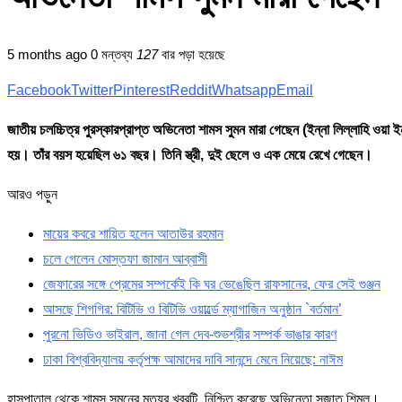
5 months ago
0 মন্তব্য
127
বার পড়া হয়েছে
Facebook
Twitter
Pinterest
Reddit
Whatsapp
Email
জাতীয় চলচ্চিত্র পুরস্কারপ্রাপ্ত অভিনেতা শামস সুমন মারা গেছেন (ইন্না লিল্লাহি ওয়া 
হয়। তাঁর বয়স হয়েছিল ৬১ বছর। তিনি স্ত্রী, দুই ছেলে ও এক মেয়ে রেখে গেছেন।
আরও পড়ুন
মায়ের কবরে শায়িত হলেন আতাউর রহমান
চলে গেলেন মোস্তফা জামান আব্বাসী
জেফারের সঙ্গে প্রেমের সম্পর্কেই কি ঘর ভেঙেছিল রাফসানের, ফের সেই গুঞ্জন
আসছে শিগগির: বিটিভি ও বিটিভি ওয়ার্ল্ডে ম্যাগাজিন অনুষ্ঠান `বর্তমান’
পুরনো ভিডিও ভাইরাল, জানা গেল দেব-শুভশ্রীর সম্পর্ক ভাঙার কারণ
ঢাকা বিশ্ববিদ্যালয় কর্তৃপক্ষ আমাদের দাবি সানন্দে মেনে নিয়েছে: নাঈম
হাসপাতাল থেকে শামস সুমনের মৃত্যুর খবরটি নিশ্চিত করেছে অভিনেতা সুজাত শিমুল।