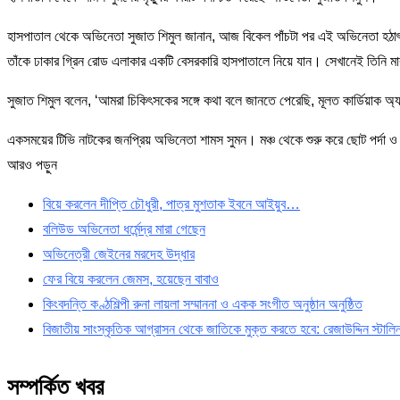
হাসপাতাল থেকে অভিনেতা সুজাত শিমুল জানান, আজ বিকেল পাঁচটা পর এই অভিনেতা হঠ
তাঁকে ঢাকার গ্রিন রোড এলাকার একটি বেসরকারি হাসপাতালে নিয়ে যান। সেখানেই তিনি ম
সুজাত শিমুল বলেন, ‘আমরা চিকিৎসকের সঙ্গে কথা বলে জানতে পেরেছি, মূলত কার্ডিয়াক অ্যা
একসময়ের টিভি নাটকের জনপ্রিয় অভিনেতা শামস সুমন। মঞ্চ থেকে শুরু করে ছোট পর্দা 
আরও পড়ুন
বিয়ে করলেন দীপ্তি চৌধুরী, পাত্র মুশতাক ইবনে আইয়ুব…
বলিউড অভিনেতা ধর্মেন্দ্র মারা গেছেন
অভিনেত্রী জেইনের মরদেহ উদ্ধার
ফের বিয়ে করলেন জেমস, হয়েছেন বাবাও
কিংবদন্তি কণ্ঠশিল্পী রুনা লায়লা সম্মাননা ও একক সংগীত অনুষ্ঠান অনুষ্ঠিত
বিজাতীয় সাংস্কৃতিক আগ্রাসন থেকে জাতিকে মুক্ত করতে হবে: রেজাউদ্দিন স্টালি
সম্পর্কিত খবর