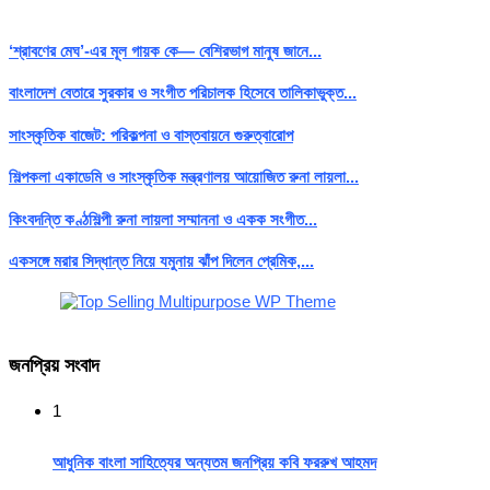
‘শ্রাবণের মেঘ’-এর মূল গায়ক কে— বেশিরভাগ মানুষ জানে...
বাংলাদেশ বেতারে সুরকার ও সংগীত পরিচালক হিসেবে তালিকাভুক্ত...
সাংস্কৃতিক বাজেট: পরিকল্পনা ও বাস্তবায়নে গুরুত্বারোপ
শিল্পকলা একাডেমি ও সাংস্কৃতিক মন্ত্রণালয় আয়োজিত রুনা লায়লা...
কিংবদন্তি কণ্ঠশিল্পী রুনা লায়লা সম্মাননা ও একক সংগীত...
একসঙ্গে মরার সিদ্ধান্ত নিয়ে যমুনায় ঝাঁপ দিলেন প্রেমিক,...
জনপ্রিয় সংবাদ
1
আধুনিক বাংলা সাহিত্যের অন্যতম জনপ্রিয় কবি ফররুখ আহমদ