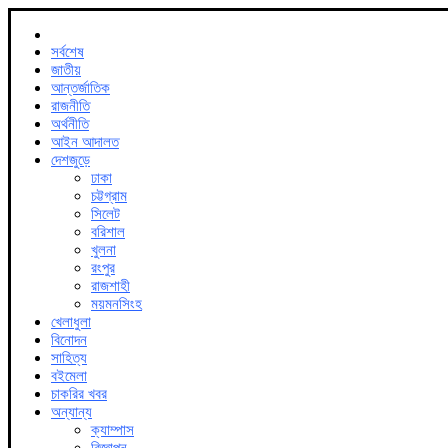
সর্বশেষ
জাতীয়
আন্তর্জাতিক
রাজনীতি
অর্থনীতি
আইন আদালত
দেশজুড়ে
ঢাকা
চট্টগ্রাম
সিলেট
বরিশাল
খুলনা
রংপুর
রাজশাহী
ময়মনসিংহ
খেলাধুলা
বিনোদন
সাহিত্য
বইমেলা
চাকরির খবর
অন্যান্য
ক্যাম্পাস
বিজ্ঞাপন