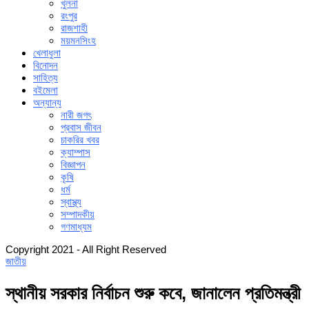
খুলনা
রংপুর
রাজশাহী
ময়মনসিংহ
খেলাধুলা
বিনোদন
সাহিত্য
বইমেলা
অন্যান্য
নারী জগৎ
প্রবাস জীবন
চাকরির খবর
ক্যাম্পাস
বিজ্ঞাপন
কৃষি
ধর্ম
স্বাস্থ্য
সম্পাদকীয়
গণমাধ্যম
Copyright 2021 - All Right Reserved
জাতীয়
স্থানীয় সরকার নির্বাচন শুরু কবে, জানালেন প্রতিমন্ত্রী