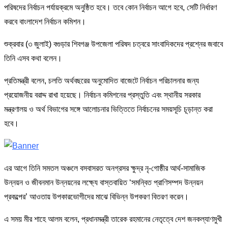
পরিষদের নির্বাচন পর্যায়ক্রমে অনুষ্ঠিত হবে। তবে কোন নির্বাচন আগে হবে, সেটি নির্ধারণ
করবে বাংলাদেশ নির্বাচন কমিশন।
শুক্রবার (৩ জুলাই) বগুড়ার শিবগঞ্জ উপজেলা পরিষদ চত্বরে সাংবাদিকদের প্রশ্নের জবাবে
তিনি এসব কথা বলেন।
প্রতিমন্ত্রী বলেন, চলতি অর্থবছরের অনুমোদিত বাজেটে নির্বাচন পরিচালনার জন্য
প্রয়োজনীয় বরাদ্দ রাখা হয়েছে। নির্বাচন কমিশনের প্রস্তুতি এবং স্থানীয় সরকার
মন্ত্রণালয় ও অর্থ বিভাগের সঙ্গে আলোচনার ভিত্তিতে নির্বাচনের সময়সূচি চূড়ান্ত করা
হবে।
এর আগে তিনি সমতল অঞ্চলে বসবাসরত অনগ্রসর ক্ষুদ্র নৃ-গোষ্ঠীর আর্থ-সামাজিক
উন্নয়ন ও জীবনমান উন্নয়নের লক্ষ্যে বাস্তবায়িত ‘সমন্বিত প্রাণিসম্পদ উন্নয়ন
প্রকল্পের’ আওতায় উপকারভোগীদের মাঝে বিভিন্ন উপকরণ বিতরণ করেন।
এ সময় মীর শাহে আলম বলেন, প্রধানমন্ত্রী তারেক রহমানের নেতৃত্বে দেশ জনকল্যাণমুখী