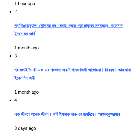
1 hour ago
2
স্যাপিওসেক্সুয়াল- সৌন্দর্যের নয়, মেধার প্রেমে পড়া মানুষের মনস্তত্ত্ব: আফসানা
ইয়েসমেন অর্থি
1 month ago
3
গ্যাসলাইটিং কী এবং এর প্রভাব: একটি গবেষণাধর্মী আলোচনা। নিবন্ধ। আফসানা
ইয়েসমিন অর্থী
1 month ago
4
এক জীবনে অনেক জীবন। কবি ইসহাক খান-এর জন্মদিনে। আশফাকুজ্জামান
3 days ago