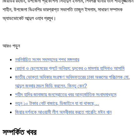
জিয়াউর রহমান, উপজেলা প্রকৌশলী সিহাদুল ইসলাম, শিবগঞ্জ থানার ওসি শাহীনুজ্জামান
শাহীন, উপজেলা বিএনপির ভারপ্রাপ্ত সভাপতি তাজুল ইসলাম, সাধারণ সম্পাদক
অ্যাডভোকেট আব্দুল ওহাব প্রমুখ।
আরও পড়ুন
নবনির্বাচিত সংসদ সদস্যদের শপথ মঙ্গলবার
রেহানা ও ছেলেমেয়ের প্লটে অনিয়ম: দুদকের ৩ মামলায় হাসিনাও আসামি
জাতীয় ভোক্তা অধিকার সংরক্ষণ অধিদফতরের ঢাকা অঞ্চলের পরিচালক মো.
আব্দুল জব্বার মন্ডল জিডি করলেন, কিন্তু কেন?
শহীদ হাদির জানাজায় জনস্রোতের খবর আন্তর্জাতিক সংবাদমাধ্যমে
নতুন ১০ টাকার নোট বাজারে, ডিজাইনে যা যা থাকছে…
জিয়ার দর্শনকে আওয়ামী লীগ অস্বীকার করতে পারেনি: মঈন খান
সম্পর্কিত খবর