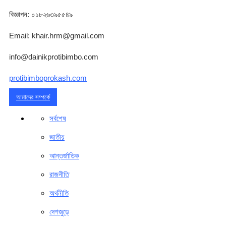
বিজ্ঞাপন: ০১৮২৬৩৯৫৫৪৯
Email: khair.hrm@gmail.com
info@dainikprotibimbo.com
protibimboprokash.com
আমাদের সম্পর্কে
সর্বশেষ
জাতীয়
আন্তর্জাতিক
রাজনীতি
অর্থনীতি
দেশজুড়ে