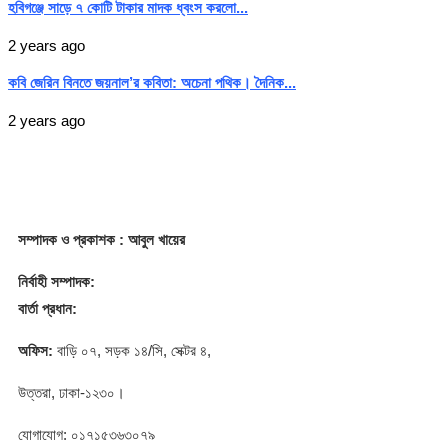
হবিগঞ্জে সাড়ে ৭ কোটি টাকার মাদক ধ্বংস করলো...
2 years ago
কবি জেরিন বিনতে জয়নাল’র কবিতা: অচেনা পথিক। দৈনিক...
2 years ago
সম্পাদক
ও প্রকাশক
: আবুল খায়ের
নির্বাহী সম্পাদক:
বার্তা প্রধান:
অফিস:
বাড়ি ০৭, সড়ক ১৪/সি, সেক্টর ৪,
উত্তরা, ঢাকা-১২৩০।
যোগাযোগ: ০১৭১৫৩৬৩০৭৯