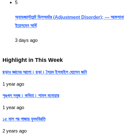
5
অ্যাডজাস্টমেন্ট ডিসঅর্ডার (Adjustment Disorder); — আফসানা
ইয়েসমেন অর্থি
3 days ago
Highlight in This Week
ছড়াও জ্ঞানের আলো। ছড়া। সৈয়দ ইসমাইল হোসেন জনি
1 year ago
শৃঙ্খল সবুজ। কবিতা। শামস মনোয়ার
1 year ago
১৫ মাস পর গাজায় যুদ্ধবিরতি
2 years ago