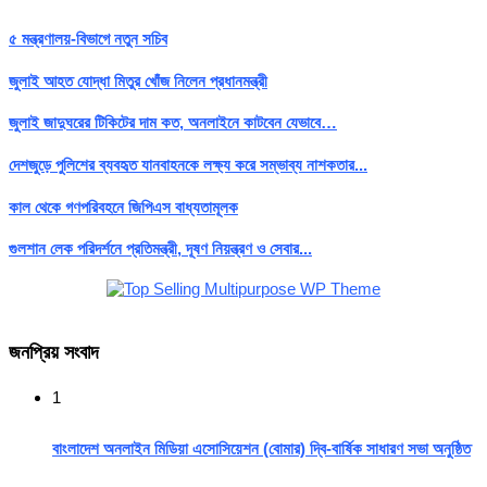
৫ মন্ত্রণালয়-বিভাগে নতুন সচিব
জুলাই আহত যোদ্ধা মিতুর খোঁজ নিলেন প্রধানমন্ত্রী
জুলাই জাদুঘরের টিকিটের দাম কত, অনলাইনে কাটবেন যেভাবে…
দেশজুড়ে পুলিশের ব্যবহৃত যানবাহনকে লক্ষ্য করে সম্ভাব্য নাশকতার...
কাল থেকে গণপরিবহনে জিপিএস বাধ্যতামূলক
গুলশান লেক পরিদর্শনে প্রতিমন্ত্রী, দূষণ নিয়ন্ত্রণ ও সেবার...
জনপ্রিয় সংবাদ
1
বাংলাদেশ অনলাইন মিডিয়া এসোসিয়েশন (বোমার) দ্বি-বার্ষিক সাধারণ সভা অনুষ্ঠিত