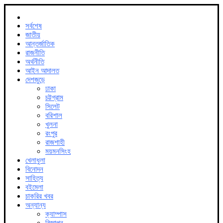
সর্বশেষ
জাতীয়
আন্তর্জাতিক
রাজনীতি
অর্থনীতি
আইন আদালত
দেশজুড়ে
ঢাকা
চট্টগ্রাম
সিলেট
বরিশাল
খুলনা
রংপুর
রাজশাহী
ময়মনসিংহ
খেলাধুলা
বিনোদন
সাহিত্য
বইমেলা
চাকরির খবর
অন্যান্য
ক্যাম্পাস
বিজ্ঞাপন