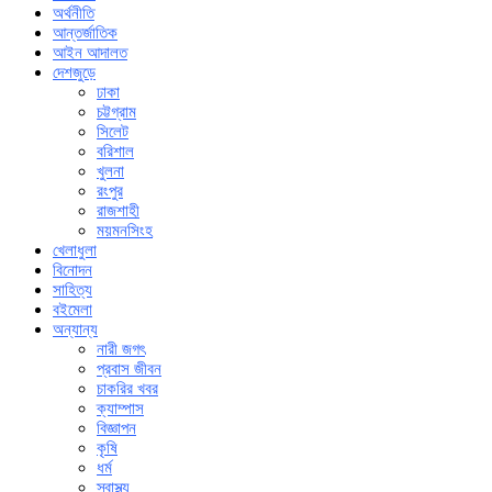
অর্থনীতি
আন্তর্জাতিক
আইন আদালত
দেশজুড়ে
ঢাকা
চট্টগ্রাম
সিলেট
বরিশাল
খুলনা
রংপুর
রাজশাহী
ময়মনসিংহ
খেলাধুলা
বিনোদন
সাহিত্য
বইমেলা
অন্যান্য
নারী জগৎ
প্রবাস জীবন
চাকরির খবর
ক্যাম্পাস
বিজ্ঞাপন
কৃষি
ধর্ম
স্বাস্থ্য