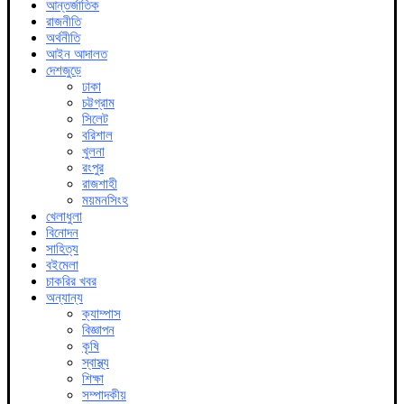
আন্তর্জাতিক
রাজনীতি
অর্থনীতি
আইন আদালত
দেশজুড়ে
ঢাকা
চট্টগ্রাম
সিলেট
বরিশাল
খুলনা
রংপুর
রাজশাহী
ময়মনসিংহ
খেলাধুলা
বিনোদন
সাহিত্য
বইমেলা
চাকরির খবর
অন্যান্য
ক্যাম্পাস
বিজ্ঞাপন
কৃষি
স্বাস্থ্য
শিক্ষা
সম্পাদকীয়