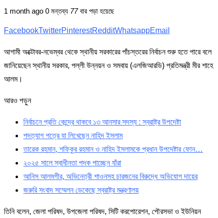
1 month ago
0 মন্তব্য
77
বার পড়া হয়েছে
Facebook
Twitter
Pinterest
Reddit
Whatsapp
Email
আগামী অক্টোবর-নভেম্বর থেকে স্থানীয় সরকারের পাঁচস্তরের নির্বাচন শুরু হতে পারে বলে
জানিয়েছেন স্থানীয় সরকার, পল্লী উন্নয়ন ও সমবায় (এলজিআরডি) প্রতিমন্ত্রী মীর শাহে
আলম।
আরও পড়ুন
নির্বাচনে প্রতি কেন্দ্রে থাকবে ১৩ আনসার সদস্য : স্বরাষ্ট্র উপদেষ্টা
পদত্যাগ পত্রে যা লিখেছেন নাহিদ ইসলাম
তারেক রহমান, শফিকুর রহমান ও নাহিদ ইসলামকে প্রধান উপদেষ্টার ফোন…
২০২৫ সালে স্বাধীনতা পদক পাচ্ছেন যাঁরা
আনিস আলমগীর, অভিনেত্রী শাওনসহ চারজনের বিরুদ্ধে অভিযোগ দায়ের
জরুরি সংবাদ সম্মেলন ডেকেছে স্বরাষ্ট্র মন্ত্রণালয়
তিনি বলেন, জেলা পরিষদ, উপজেলা পরিষদ, সিটি করপোরেশন, পৌরসভা ও ইউনিয়ন