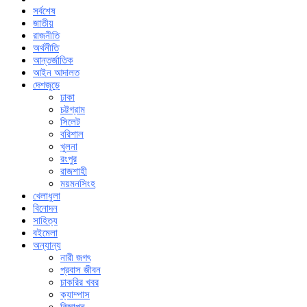
সর্বশেষ
জাতীয়
রাজনীতি
অর্থনীতি
আন্তর্জাতিক
আইন আদালত
দেশজুড়ে
ঢাকা
চট্টগ্রাম
সিলেট
বরিশাল
খুলনা
রংপুর
রাজশাহী
ময়মনসিংহ
খেলাধুলা
বিনোদন
সাহিত্য
বইমেলা
অন্যান্য
নারী জগৎ
প্রবাস জীবন
চাকরির খবর
ক্যাম্পাস
বিজ্ঞাপন