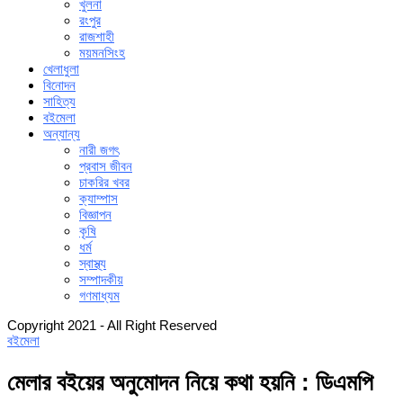
খুলনা
রংপুর
রাজশাহী
ময়মনসিংহ
খেলাধুলা
বিনোদন
সাহিত্য
বইমেলা
অন্যান্য
নারী জগৎ
প্রবাস জীবন
চাকরির খবর
ক্যাম্পাস
বিজ্ঞাপন
কৃষি
ধর্ম
স্বাস্থ্য
সম্পাদকীয়
গণমাধ্যম
Copyright 2021 - All Right Reserved
বইমেলা
মেলার বইয়ের অনুমোদন নিয়ে কথা হয়নি : ডিএমপি