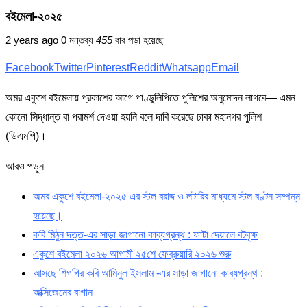
বইমেলা-২০২৫
2 years ago
0 মন্তব্য
455
বার পড়া হয়েছে
Facebook
Twitter
Pinterest
Reddit
Whatsapp
Email
অমর একুশে বইমেলায় প্রকাশের আগে পাণ্ডুলিপিতে পুলিশের অনুমোদন লাগবে— এমন
কোনো সিদ্ধান্ত বা পরামর্শ দেওয়া হয়নি বলে দাবি করেছে ঢাকা মহানগর পুলিশ
(ডিএমপি)।
আরও পড়ুন
অমর একুশে বইমেলা-২০২৫ এর স্টল বরাদ্দ ও লটারির মাধ্যমে স্টল বণ্টন সম্পন্ন
হয়েছে।
কবি মিঠুন দত্ত-এর সাড়া জাগানো কাব্যগ্রন্থ : ফাটা দেয়ালে বটবৃক্ষ
একুশে বইমেলা ২০২৬ আগামী ২৫শে ফেব্রুয়ারি ২০২৬ শুরু
আসছে শিগগির কবি আমিনুল ইসলাম -এর সাড়া জাগানো কাব্যগ্রন্থ :
অক্সিজেনের বাগান