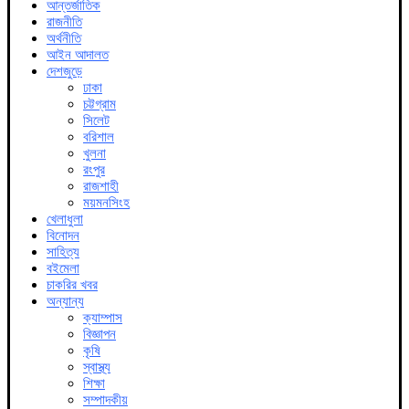
আন্তর্জাতিক
রাজনীতি
অর্থনীতি
আইন আদালত
দেশজুড়ে
ঢাকা
চট্টগ্রাম
সিলেট
বরিশাল
খুলনা
রংপুর
রাজশাহী
ময়মনসিংহ
খেলাধুলা
বিনোদন
সাহিত্য
বইমেলা
চাকরির খবর
অন্যান্য
ক্যাম্পাস
বিজ্ঞাপন
কৃষি
স্বাস্থ্য
শিক্ষা
সম্পাদকীয়