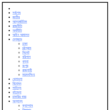
সর্বশেষ
জাতীয়
আন্তর্জাতিক
রাজনীতি
অর্থনীতি
আইন আদালত
দেশজুড়ে
ঢাকা
চট্টগ্রাম
সিলেট
বরিশাল
খুলনা
রংপুর
রাজশাহী
ময়মনসিংহ
খেলাধুলা
বিনোদন
সাহিত্য
বইমেলা
চাকরির খবর
অন্যান্য
ক্যাম্পাস
বিজ্ঞাপন