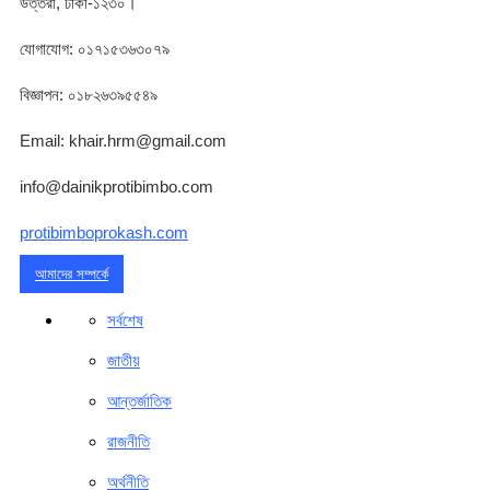
উত্তরা, ঢাকা-১২৩০।
যোগাযোগ: ০১৭১৫৩৬৩০৭৯
বিজ্ঞাপন: ০১৮২৬৩৯৫৫৪৯
Email: khair.hrm@gmail.com
info@dainikprotibimbo.com
protibimboprokash.com
আমাদের সম্পর্কে
সর্বশেষ
জাতীয়
আন্তর্জাতিক
রাজনীতি
অর্থনীতি