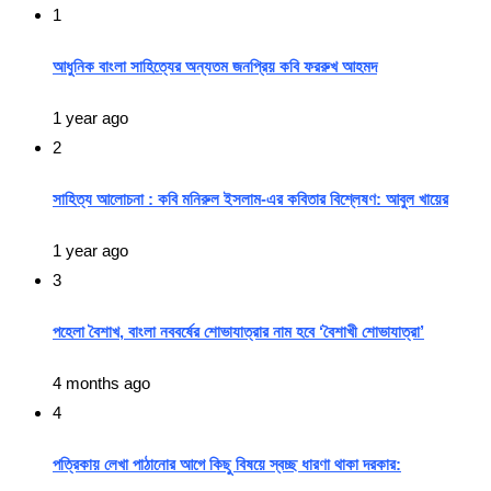
1
আধুনিক বাংলা সাহিত্যের অন্যতম জনপ্রিয় কবি ফররুখ আহমদ
1 year ago
2
সাহিত্য আলোচনা : কবি মনিরুল ইসলাম-এর কবিতার বিশ্লেষণ: আবুল খায়ের
1 year ago
3
পহেলা বৈশাখ, বাংলা নববর্ষের শোভাযাত্রার নাম হবে ‘বৈশাখী শোভাযাত্রা’
4 months ago
4
পত্রিকায় লেখা পাঠানোর আগে কিছু বিষয়ে স্বচ্ছ ধারণা থাকা দরকার: