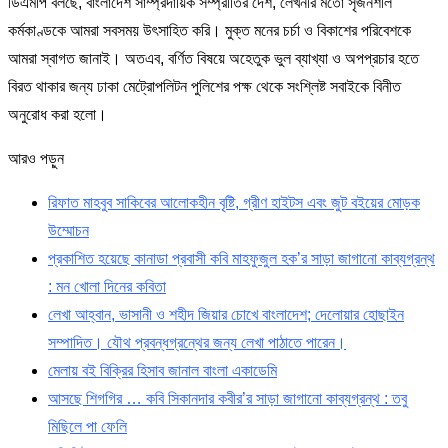
ডিএমপি বলছে, বাংলাদেশ সাম্প্রদায়িক সম্প্রীতির দেশ, লেখনীর মতো সৃজনশীল
কর্মকাণ্ডকে আমরা সবসময় উৎসাহিত করি। মুক্ত মনের চর্চা ও বিকাশের পরিবেশকে
আমরা স্বাগত জানাই। অতএব, বর্ণিত বিষয়ে অহেতুক ভুল ব্যাখ্যা ও অপপ্রচার হতে
বিরত থাকার জন্য ঢাকা মেট্রোপলিটন পুলিশের পক্ষ থেকে সংশ্লিষ্ট সবাইকে বিনীত
অনুরোধ করা হলো।
আরও পড়ুন
রিফাত মাহবুব সাকিবের আলোকহীন বৃষ্টি, গ্রীণ হাইটস এবং জুট বইয়ের মোড়ক
উম্মোচন
প্রকাশিত হয়েছে কানাডা প্রবাসী কবি মাহফুজুল হক’র সাড়া জাগানো কাব্যগ্রন্থ
: মন খোলা দিনের কবিতা
লেখা আহ্বান, ভাসানী ও শহীদ জিয়ার চোখে বাংলাদেশ; দেলোয়ার হোছাইন
সম্পাদিত। যৌথ প্রবন্ধগ্রন্থের জন্য লেখা পাঠাতে পারেন।
মেলায় বই বিক্রির হিসাব জানাল বাংলা একাডেমি
আসছে শিগগির … কবি সিকানদার কবীর’র সাড়া জাগানো কাব্যগ্রন্থ : তবু
মিছিলে পা ফেলি