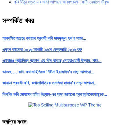
কবি মিঠুন দত্ত-এর সাড়া জাগানো কাব্যগ্রন্থ : ফাটা দেয়ালে বটবৃক্ষ
সম্পর্কিত খবর
প্রকাশিত হয়েছে কানাডা প্রবাসী কবি মাহফুজুল হক’র সাড়া...
একুশে বইমেলা ২০২৬ আগামী ২৫শে ফেব্রুয়ারি ২০২৬ শুরু
এইবারও প্রতিবিম্ব প্রকাশ-এর স্টল থাকছে সোহরাওয়ার্দী উদ্যান: স্টল...
আসছে … কবি, কথাসাহিত্যিক শিরীনা ইয়াসমিন’র সাড়া জাগানো...
কানাডা প্রবাসী কবি, কথাসাহিত্যিক তসলিমা হাসান’র সাড়া জাগানো...
শিগগির কবি মোহাম্মদ মমিন উল্ল্যাহ-এর সাড়া জাগানো প্রবন্ধ/গবেষণামূলক...
জনপ্রিয় সংবাদ