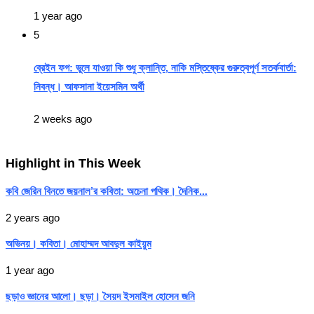
1 year ago
5
ব্রেইন ফগ: ভুলে যাওয়া কি শুধু ক্লান্তি, নাকি মস্তিষ্কের গুরুত্বপূর্ণ সতর্কবার্তা:
নিবন্ধ। আফসানা ইয়েসমিন অর্থী
2 weeks ago
Highlight in This Week
কবি জেরিন বিনতে জয়নাল’র কবিতা: অচেনা পথিক। দৈনিক...
2 years ago
অভিনয়। কবিতা। মোহাম্মদ আবদুল কাইয়ুম
1 year ago
ছড়াও জ্ঞানের আলো। ছড়া। সৈয়দ ইসমাইল হোসেন জনি