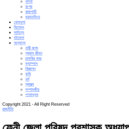
খুলনা
রংপুর
রাজশাহী
ময়মনসিংহ
খেলাধুলা
বিনোদন
সাহিত্য
বইমেলা
অন্যান্য
নারী জগৎ
প্রবাস জীবন
চাকরির খবর
ক্যাম্পাস
বিজ্ঞাপন
কৃষি
ধর্ম
স্বাস্থ্য
সম্পাদকীয়
গণমাধ্যম
Copyright 2021 - All Right Reserved
রাজনীতি
ফেনী জেলা পরিষদ প্রশাসক অধ্য