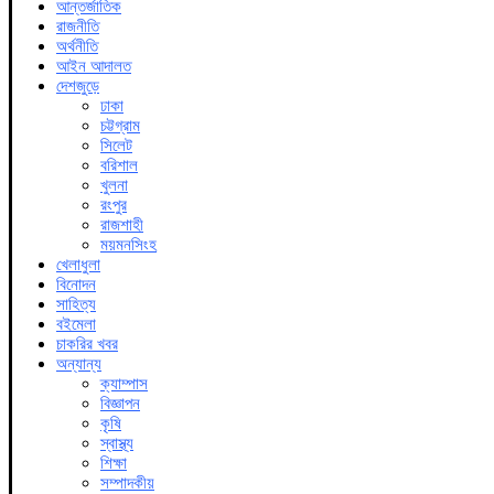
আন্তর্জাতিক
রাজনীতি
অর্থনীতি
আইন আদালত
দেশজুড়ে
ঢাকা
চট্টগ্রাম
সিলেট
বরিশাল
খুলনা
রংপুর
রাজশাহী
ময়মনসিংহ
খেলাধুলা
বিনোদন
সাহিত্য
বইমেলা
চাকরির খবর
অন্যান্য
ক্যাম্পাস
বিজ্ঞাপন
কৃষি
স্বাস্থ্য
শিক্ষা
সম্পাদকীয়