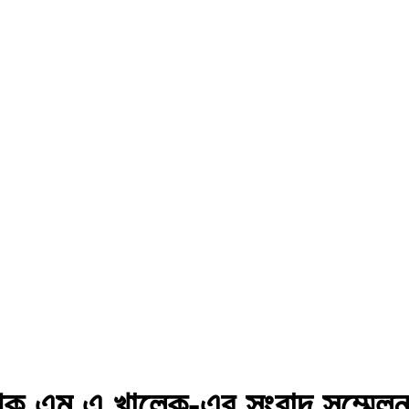
াপক এম এ খালেক-এর সংবাদ সম্মে