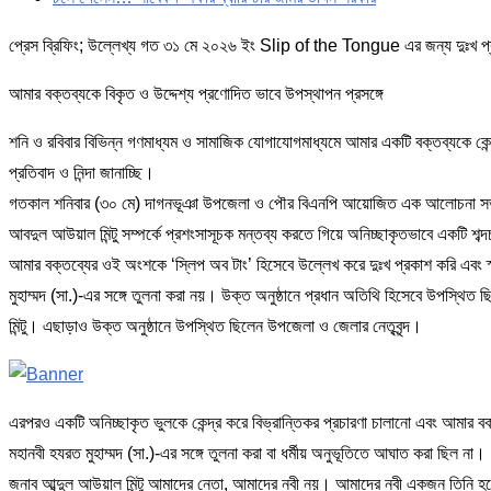
প্রেস ব্রিফিং; উল্লেখ্য গত ৩১ মে ২০২৬ ইং Slip of the Tongue এর জন্য দুঃখ প্রক
আমার বক্তব্যকে বিকৃত ও উদ্দেশ্য প্রণোদিত ভাবে উপস্থাপন প্রসঙ্গে
শনি ও রবিবার বিভিন্ন গণমাধ্যম ও সামাজিক যোগাযোগমাধ্যমে আমার একটি বক্তব্যকে কেন্দ
প্রতিবাদ ও নিন্দা জানাচ্ছি।
গতকাল শনিবার (৩০ মে) দাগনভূঞা উপজেলা ও পৌর বিএনপি আয়োজিত এক আলোচনা সভায় বক্
আবদুল আউয়াল মিন্টু সম্পর্কে প্রশংসাসূচক মন্তব্য করতে গিয়ে অনিচ্ছাকৃতভাবে একটি শ
আমার বক্তব্যের ওই অংশকে ‘স্লিপ অব টাং’ হিসেবে উল্লেখ করে দুঃখ প্রকাশ করি এবং স
মুহাম্মদ (সা.)-এর সঙ্গে তুলনা করা নয়। উক্ত অনুষ্ঠানে প্রধান অতিথি হিসেবে উপস্থিত ছ
মিন্টু। এছাড়াও উক্ত অনুষ্ঠানে উপস্থিত ছিলেন উপজেলা ও জেলার নেতৃবৃন্দ।
এরপরও একটি অনিচ্ছাকৃত ভুলকে কেন্দ্র করে বিভ্রান্তিকর প্রচারণা চালানো এবং আমার
মহানবী হযরত মুহাম্মদ (সা.)-এর সঙ্গে তুলনা করা বা ধর্মীয় অনুভূতিতে আঘাত করা ছিল না।
জনাব আব্দুল আউয়াল মিন্টু আমাদের নেতা, আমাদের নবী নয়। আমাদের নবী একজন তিনি হল