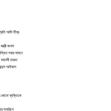
প্রতি আমি তীব্র
্ত্রী জনাব
পস্থিত সবার সামনে
ে মহানবী হযরত
 আব্দুল আউয়াল
ই কোনো ব্যক্তিকে
র সুপারিশে