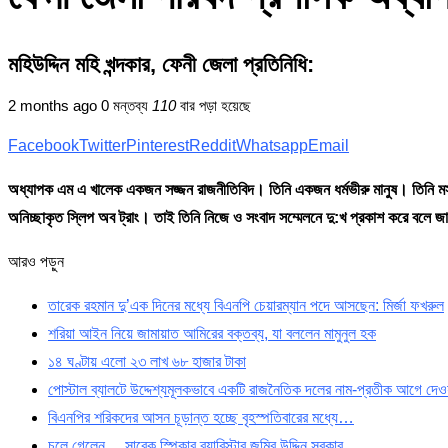
মহিউদ্দিন মহি খন্দকার, ফেনী জেলা প্রতিনিধি:
2 months ago
0 মন্তব্য
110
বার পড়া হয়েছে
Facebook
Twitter
Pinterest
Reddit
Whatsapp
Email
অধ্যাপক এম এ খালেক একজন সজ্জন রাজনীতিবিদ। তিনি একজন ধর্মভীরু মানুষ। তিনি মসজি
অনিচ্ছাকৃত স্লিপ অব ট্রাং। তাই তিনি নিজে ও সংবাদ সম্মেলনে দু:খ প্রকাশ করে বলে জ
আরও পড়ুন
তারেক রহমান দু’এক দিনের মধ্যে বিএনপি চেয়ারম্যান পদে আসছেন: মির্জা ফখরুল
শরিয়া আইন নিয়ে জামায়াত আমিরের বক্তব্য, যা বললেন মামুনুল হক
১৪ ঘণ্টায় এলো ২৩ লাখ ৬৮ হাজার টাকা
পোস্টাল ব্যালটে উদ্দেশ্যমূলকভাবে একটি রাজনৈতিক দলের নাম-প্রতীক আগে দেওয
বিএনপির শরিকদের আসন চূড়ান্ত হচ্ছে বৃহস্পতিবারের মধ্যে…
চলে গেলেন… সাবেক স্পিকার ব্যারিস্টার জমির উদ্দিন সরকার