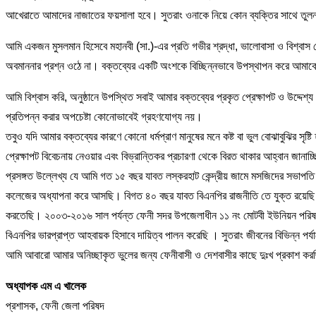
আখেরাতে আমাদের নাজাতের ফয়সালা হবে। সুতরাং ওনাকে নিয়ে কোন ব্যক্তির সাথে তুলন
আমি একজন মুসলমান হিসেবে মহানবী (সা.)-এর প্রতি গভীর শ্রদ্ধা, ভালোবাসা ও বিশ্বা
অবমাননার প্রশ্ন ওঠে না। বক্তব্যের একটি অংশকে বিচ্ছিন্নভাবে উপস্থাপন করে আমাকে ধর্
আমি বিশ্বাস করি, অনুষ্ঠানে উপস্থিত সবাই আমার বক্তব্যের প্রকৃত প্রেক্ষাপট ও উদ্দেশ
প্রতিপন্ন করার অপচেষ্টা কোনোভাবেই গ্রহণযোগ্য নয়।
তবুও যদি আমার বক্তব্যের কারণে কোনো ধর্মপ্রাণ মানুষের মনে কষ্ট বা ভুল বোঝাবুঝির সৃ
প্রেক্ষাপট বিবেচনায় নেওয়ার এবং বিভ্রান্তিকর প্রচারণা থেকে বিরত থাকার আহ্বান জানাচ্
প্রসঙ্গত উল্লেখ্য যে আমি গত ১৫ বছর যাবত লস্করহাট কেন্দ্রীয় জামে মসজিদের সভ
কলেজের অধ্যাপনা করে আসছি। বিগত ৪০ বছর যাবত বিএনপির রাজনীতি তে যুক্ত রয়েছি। 
করতেছি। ২০০৩-২০১৬ সাল পর্যন্ত ফেনী সদর উপজেলাধীন ১১ নং মোটবী ইউনিয়ন পরিষদের ব
বিএনপির ভারপ্রাপ্ত আহবায়ক হিসাবে দায়িত্ব পালন করেছি । সুতরাং জীবনের বিভিন্ন পর্যা
আমি আবারো আমার অনিচ্ছাকৃত ভুলের জন্য ফেনীবাসী ও দেশবাসীর কাছে দুঃখ প্রকাশ ক
অধ্যাপক এম এ খালেক
প্রশাসক, ফেনী জেলা পরিষদ