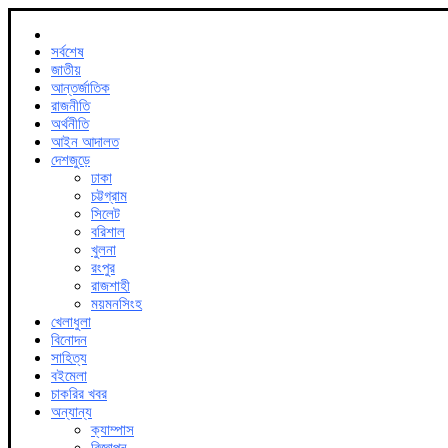
সর্বশেষ
জাতীয়
আন্তর্জাতিক
রাজনীতি
অর্থনীতি
আইন আদালত
দেশজুড়ে
ঢাকা
চট্টগ্রাম
সিলেট
বরিশাল
খুলনা
রংপুর
রাজশাহী
ময়মনসিংহ
খেলাধুলা
বিনোদন
সাহিত্য
বইমেলা
চাকরির খবর
অন্যান্য
ক্যাম্পাস
বিজ্ঞাপন