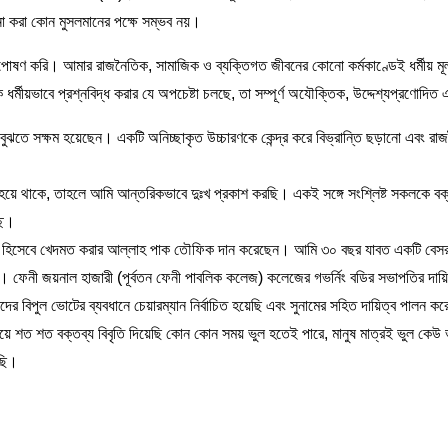
া করা কোন মুসলমানের পক্ষে সম্ভব নয়।
স পোষণ করি। আমার রাজনৈতিক, সামাজিক ও ব্যক্তিগত জীবনের কোনো কর্মকাণ্ডেই ধর্মীয় মূ
মীয়ভাবে প্রশ্নবিদ্ধ করার যে অপচেষ্টা চলছে, তা সম্পূর্ণ অযৌক্তিক, উদ্দেশ্যপ্রণোদিত এ
্য বুঝতে সক্ষম হয়েছেন। একটি অনিচ্ছাকৃত উচ্চারণকে কেন্দ্র করে বিভ্রান্তি ছড়ানো এবং র
ষ্টি হয়ে থাকে, তাহলে আমি আন্তরিকভাবে দুঃখ প্রকাশ করছি। একই সঙ্গে সংশ্লিষ্ট সকলকে বক
ছি।
াপতি হিসেবে খেদমত করার আল্লাহ পাক তৌফিক দান করেছেন। আমি ৩০ বছর যাবত একটি বেসরক
ফেনী জয়নাল হাজারী (পূর্বতন ফেনী পাবলিক কলেজ) কলেজের গভর্নিং বডির সভাপতির দায়ি
িপুল ভোটের ব্যবধানে চেয়ারম্যান নির্বাচিত হয়েছি এবং সুনামের সহিত দায়িত্ব পালন ক
য়ে শত শত বক্তব্য বিবৃতি দিয়েছি কোন কোন সময় ভুল হতেই পারে, মানুষ মাত্রই ভুল কেউ ভু
রছি।