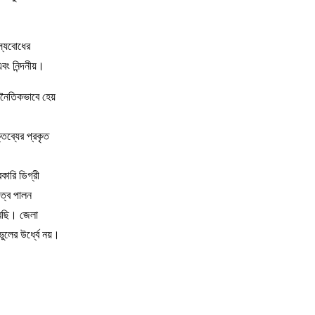
ল্যবোধের
বং নিন্দনীয়।
াজনৈতিকভাবে হেয়
্তব্যের প্রকৃত
ারি ডিগ্রী
ত্ব পালন
রেছি। জেলা
লের উর্ধ্বে নয়।