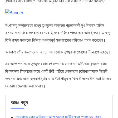
বন্দ্যোপাধ্যায়ের কাছে পদত্যাগের অনুমতি চান এবং এবার তিনি সম্মতি দিয়েছেন।’
সংখ্যালঘু সম্প্রদায়ের মধ্যে তৃণমূলের অন্যতম প্রভাবশালী মুখ ফিরহাদ হাকিম
২০১৮ সাল থেকে কলকাতার মেয়র হিসেবে দায়িত্ব পালন করে আসছিলেন। এ ছাড়া
তিনি রাজ্য সরকারের বিভিন্ন গুরুত্বপূর্ণ মন্ত্রণালয়ের দায়িত্বও পালন করেছেন।
কলকাতা পৌর করপোরেশন ২০১০ সাল থেকে তৃণমূল কংগ্রেসের নিয়ন্ত্রণে রয়েছে।
এর আগে গত মাসে তৃণমূলের সাধারণ সম্পাদক ও সাংসদ অভিষেক বন্দ্যোপাধ্যায়
বিধানসভার স্পিকারের কাছে একটি চিঠি পাঠিয়ে শোভনদেব চট্টোপাধ্যায়কে বিরোধী
দলনেতা এবং নয়না বন্দ্যোপাধ্যায় ও অসীমা পাত্রকে বিরোধী দলের উপনেতা হিসেবে
মনোনয়ন দেওয়ার কথা জানান।
আরও পড়ুন
মাদুরোকে ধরার অভিযানে অংশ নেওয়া মার্কিন সেনা গ্রেফতার, জানা