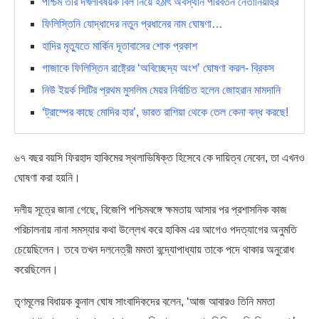
পশ্চিম তীর দখলবিষয়ক বিল নিয়ে হঠাৎ অবস্থান পরিবর্তন নেতানিয়াহুর
ফিলিস্তিনি যোদ্ধাদের নতুন প্রধানের নাম ঘোষণা…
হাদির মৃত্যুতে মা‌র্কিন দূতাবাসের শোক প্রকাশ
গাজাকে ফিলিস্তিন রাষ্ট্রের ‘অবিচ্ছেদ্য অংশ’ ঘোষণা করল- ব্রিকস
নিউ ইয়র্ক সিটির প্রথম মুসলিম মেয়র নির্বাচিত হলেন জোহরান মামদানি
‘ট্রাম্পের কাছে মোদির হার’, ভারত রাশিয়া থেকে তেল কেনা বন্ধ করছে!
৬৭ বছর বয়সি ফিরহাদ হাকিমের স্থলাভিষিক্ত হিসেবে কে দায়িত্ব নেবেন, তা এখনও
ঘোষণা করা হয়নি।
দলীয় সূত্রে জানা গেছে, বিজেপি পশ্চিমবঙ্গে ক্ষমতায় আসার পর প্রশাসনিক কাজ
পরিচালনায় নানা সমস্যার কথা উল্লেখ করে হাকিম এর আগেও পদত্যাগের অনুমতি
চেয়েছিলেন। তবে তখন দলনেত্রী মমতা বন্দ্যোপাধ্যায় তাকে পদে থাকার অনুরোধ
করেছিলেন।
তৃণমূলের বিধায়ক কুনাল ঘোষ সাংবাদিকদের বলেন, ‘আজ আবারও তিনি মমতা