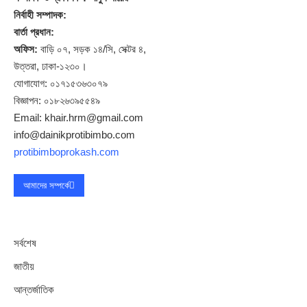
নির্বাহী সম্পাদক:
বার্তা প্রধান:
অফিস:
বাড়ি ০৭, সড়ক ১৪/সি, সেক্টর ৪,
উত্তরা, ঢাকা-১২৩০।
যোগাযোগ: ০১৭১৫৩৬৩০৭৯
বিজ্ঞাপন: ০১৮২৬৩৯৫৫৪৯
Email: khair.hrm@gmail.com
info@dainikprotibimbo.com
protibimboprokash.com
আমাদের সম্পর্কে
সর্বশেষ
জাতীয়
আন্তর্জাতিক